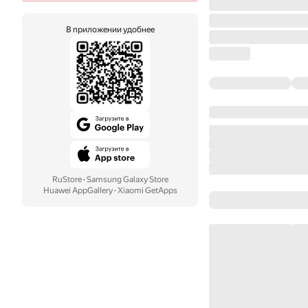
В приложении удобнее
RuStore
·
Samsung Galaxy Store
Huawei AppGallery
·
Xiaomi GetApps