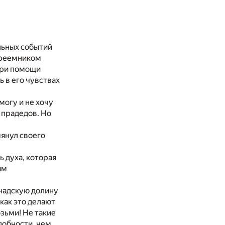
льных событий
 преемником
при помощи
ь в его чувствах
могу и не хочу
 прадедов. Но
мянул своего
ь духа, которая
им
анадскую долину
как это делают
озьми! Не такие
добности, чем