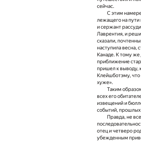
сейчас.
С этим намере
лежащего на пути 
и сержант рассуди
Лаврентия, и реши
сказали, почтенны
наступила весна, 
Канаде. К тому же
приближение старо
пришел к выводу, 
Клейшботэму, что 
хуже».
Таким образом
всех его обитател
извещений и бюлл
событий, прошлых,
Правда, не вс
последовательност
отец и четверо ро
убежденным приве