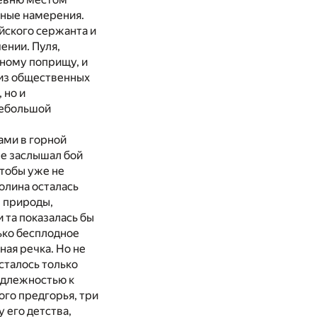
ьные намерения.
йского сержанта и
ении. Пуля,
нному поприщу, и
 из общественных
 но и
небольшой
ами в горной
 не заслышал бой
чтобы уже не
долина осталась
ы природы,
 та показалась бы
лько бесплодное
ая речка. Но не
осталось только
адлежностью к
ого предгорья, три
у его детства,