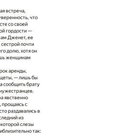
ая встреча,
уверенность, что
сте со своей
ной гордости —
вам Дженет, ее
с сестрой почти
о долю, хотя он
лишь женщинам
срок аренды,
ищеты, — лишь бы
на сообщить брату
 чужестранцев.
ра явственно
, прощаясь с
сто раздавались в
следний из
 которой слезы
риблизительно так: