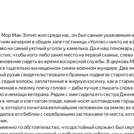
 Мор Мак-Элпип жил среди нас, он был самым уважаемым и
тним вечером в общем зале гостиницы «Уоллес» никто не в
аво на самый уютный уголок у камелька. Да и наш пономар
стил, чтобы кого-либо занял место на первой скамье, слева 
кновение сидеть во время воскресной службы. В церковь 
я в тщательно вычищенном синем военном мундире. Две мед
ый рукав свидетельствовали о бранных подвигах старого во
 седые волосы, заплетенные в жидкую косичку, как в стари
ненная к левому плечу голова — дабы лучше слышать слова
о и немощи ветерана. Рядом с ним сидела его сестра Джен
 в чепце и клетчатом пледе, какие носят шотландские горцы
ата, которого почитала величайшим человеком на земле; во
дила в его библии с серебряными застежками те места, кот
ник.
именно то обстоятельство, что достойный сержант был ок
ем людей всех сословий, и побудило его избрать нашу де