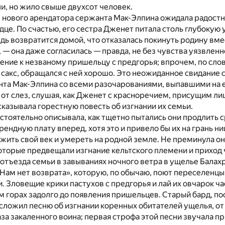
ли, но жило свыше двухсот человек.
 нового арендатора сержанта Мак-Элпина ожидала радостн
дце. По счастью, его сестра Дженет питала столь глубокую 
удь возвратится домой, что отказалась покинуть родину вме
, — она даже согласилась — правда, не без чувства уязвлен
ение к незваному пришельцу с предгорья; впрочем, по сло
о сакс, обращался с ней хорошо. Это неожиданное свидание 
та Мак-Элпина со всеми разочарованиями, выпавшими на ег
 от слез, слушая, как Дженет с красноречием, присущим 
сказывала горестную повесть об изгнании их семьи.
бстоятельно описывала, как тщетно пытались они продлить 
рендную плату вперед, хотя это и привело бы их на грань н
ить свой век и умереть на родной земле. Не преминула о
которые предвещали изгнание кельтского племени и приход
о отъезда семьи в завываниях ночного ветра в ущелье Балах
Нам нет возврата», которую, по обычаю, поют переселенцы
 Зловещие крики пастухов с предгорья и лай их овчарок ча
 горах задолго до появления пришельцев. Старый бард, по
 сложил песню об изгнании коренных обитателей ущелья, от
аза закаленного воина; первая строфа этой песни звучала п