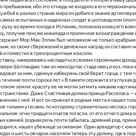
о пребывания, ибо это отнюдь не входило в его первоначал
ужбой в разных странах мира он добился звания артиллери
 самых испытанных и надежных солдат в шотландском ополч
руку во время похода в Испанию, положила конец его вое
ку, получив пенсию инвалида и приличное вознаграждение
сержант Мор Мак-Элпин был человеком не только храбрым,
ым; из своих сбережений и денежных наград он составил 
й и поместил в трехпроцентные консоли.
ставку, намереваясь насладиться своими скромными доход
вере Шотландии; там он некогда пас стада овец и коз, пока
ледовал за ним, сдвинув набекрень свой берет горца, с тем 
в течение почти сорока лет.» В памяти сержанта эта глухая 
лком земли: красоту ее не могли затмить никакие картин
 странствиях. Даже Счастливая долина принца Расселаса — и
внению с ней. И вот он приехал в родные места и нашел то
е голыми утесами, по которому стремительно неслась горн
альное: огни тридцати очагов погасли, от его отчего дома 
х камней, родная речь почти забылась, древний род, прин
ордился, нашел убежище за океаном. Один арендатор с южн
едах и шесть овчарок населяли теперь эту долину, где в пор