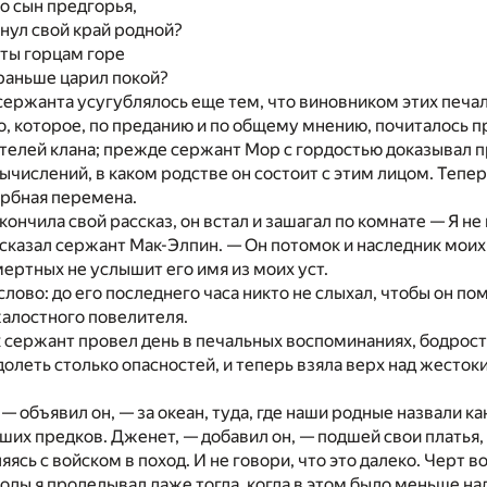
 о сын предгорья,
нул свой край родной?
ты горцам горе
 раньше царил покой?
сержанта усугублялось еще тем, что виновником этих печа
о, которое, по преданию и по общему мнению, почиталось
телей клана; прежде сержант Мор с гордостью доказывал 
ычислений, в каком родстве он состоит с этим лицом. Тепер
рбная перемена.
ончила свой рассказ, он встал и зашагал по комнате — Я не 
 сказал сержант Мак-Элпин. — Он потомок и наследник моих
мертных не услышит его имя из моих уст.
слово: до его последнего часа никто не слыхал, чтобы он по
жалостного повелителя.
к сержант провел день в печальных воспоминаниях, бодрост
олеть столько опасностей, и теперь взяла верх над жесток
— объявил он, — за океан, туда, где наши родные назвали к
их предков. Дженет, — добавил он, — подшей свои платья, 
сь с войском в поход. И не говори, что это далеко. Черт в
оды я проделывал даже тогда, когда в этом было меньше на