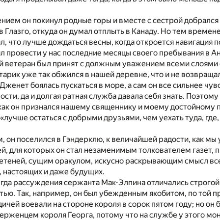
нием он покинул родные горы и вместе с сестрой добрался
в Глазго, откуда он думал отплыть в Канаду. Но тем времен
л, что лучше дождаться весны, когда откроется навигация по
л провести у нас последние месяцы своего пребывания в Ан
й ветеран был принят с должным уважением всеми слоями 
старик уже так обжился в нашей деревне, что и не возвраща
 Дженет боялась пускаться в море, а сам он все сильнее чу
сти, да и долгая ратная служба давала себя знать. Поэтом
как он признался нашему священнику и моему достойному 
«лучше остаться с добрыми друзьями, чем уехать туда, где
, он поселился в Гэндерклю, к величайшей радости, как мы
ей, для которых он стал незаменимым толкователем газет,
етеней, сущим оракулом, искусно раскрывающим смысл вс
 настоящих и даже будущих.
егда рассуждения сержанта Мак-Элпина отличались строгой
ью. Так, например, он был убежденным якобитом, по той пр
дичей воевали на стороне короля в сорок пятом году; но он 
рженцем короля Георга, потому что на службе у этого мон