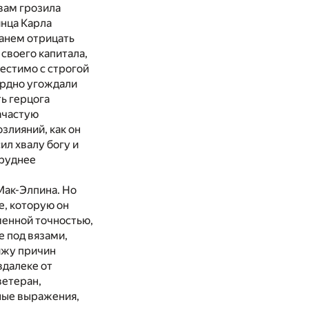
 вам грозила
инца Карла
танем отрицать
 своего капитала,
местимо с строгой
ердно угождали
ть герцога
зачастую
злияний, как он
ил хвалу богу и
труднее
Мак-Элпина. Но
е, которую он
менной точностью,
е под вязами,
вижу причин
вдалеке от
ветеран,
ные выражения,