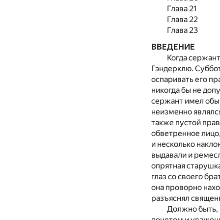
Глава 21
Глава 22
Глава 23
ВВЕДЕНИЕ
Когда сержант
Гэндерклю. Суббо
оспаривать его пр
никогда бы не допу
сержант имел обы
неизменно являлс
также пустой прав
обветренное лицо,
и несколько накло
выдавали и ремесл
опрятная старушка
глаз со своего бр
она проворно нахо
разъяснял священ
Должно быть, 
почетом и уважени