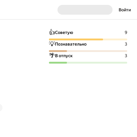
Войти
👍
Советую
9
💡
Познавательно
3
🌴
В отпуск
3