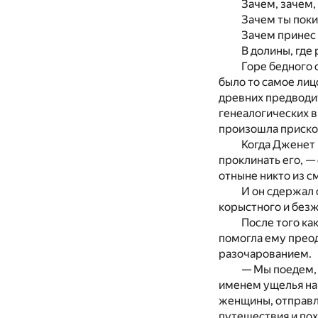
Зачем, зачем,
Зачем ты поки
Зачем принес 
В долины, где
Горе бедного 
было то самое лиц
древних предводи
генеалогических в
произошла приско
Когда Дженет к
проклинать его, —
отныне никто из с
И он сдержал 
корыстного и без
После того ка
помогла ему преод
разочарованием.
— Мы поедем, 
именем ущелья наш
женщины, отправляя
путешествия и пох