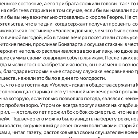
енькое состояние, а его три брата сложили головы; так что
на себя гнев старика и в том случае, если бы вы назвали пр
ли бы вы неуважительно отозвались о короле Георге. Не с
ятельства, что в те дни, когда сержант получал проценты со
иживаться в гостинице «Уоллес» дольше, чем это было сов
о личной выгодой; ибо в такие вечера посетители столь ус
битские песни, проклиная Бонапарта и осушая стаканы в чес
сержант не только расплачивался за всю выпивку, но даже 
шие суммы своим коварным собутыльникам. После таких во
гда мысли его снова обретали ясность, он неизменно вознос
у, благодаря которым ныне старому служаке несравненно 
ишеств, нежели это было в дни его молодости.
ь, что не в гостинице «Уоллес» искал я общества сержанта 
я сопровождал старика в его утренней или вечерней прогулк
 на которую, если только позволяла погода, являлся с неиз
что пробили зорю. Утром он всегда прогуливался на кладбищ
орил, — я столько лет прожил бок о бок со смертью, что не 
ней». Под вечер его можно было увидеть на берегу реки, не
ли холсты; окруженный деревенскими политиками, старый 
ами, читал газету, растолковывал своим слушателям воен