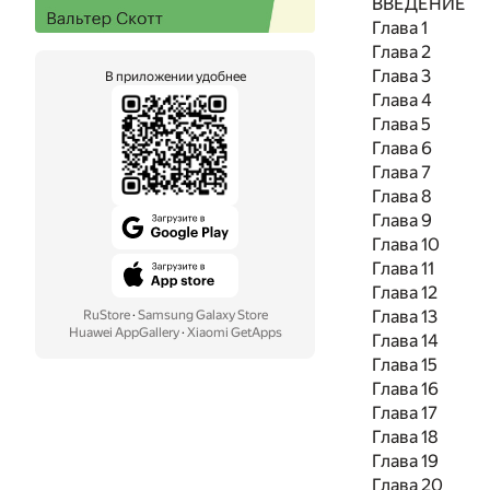
ВВЕДЕНИЕ
Глава 1
Глава 2
Глава 3
В приложении удобнее
Глава 4
Глава 5
Глава 6
Глава 7
Глава 8
Глава 9
Глава 10
Глава 11
Глава 12
Глава 13
RuStore
·
Samsung Galaxy Store
Huawei AppGallery
·
Xiaomi GetApps
Глава 14
Глава 15
Глава 16
Глава 17
Глава 18
Глава 19
Глава 20