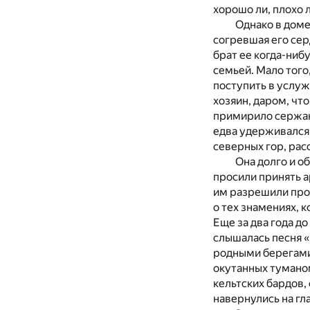
хорошо ли, плохо 
Однако в доме
согревшая его сер
брат ее когда-ниб
семьей. Мало того
поступить в услуж
хозяин, даром, чт
примирило сержан
едва удерживался
северных гор, рас
Она долго и о
просили принять а
им разрешили прож
о тех знамениях, 
Еще за два года д
слышалась песня «
родными берегами.
окутанных туманом
кельтских бардов,
навернулись на гл