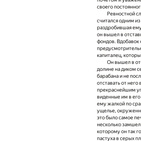
своего постоянног
Ревностной сл
считался одним из
раздробившая ему 
он вышел в отстав
фондов. Вдобавок 
предусмотрительн
капиталец, которы
Он вышел в от
долине на диком се
барабана и не пос
отставать от него 
прекраснейшим уго
виденные им в его
ему жалкой по сра
ущелье, окруженно
это было самое печ
несколько замшелы
которому он так г
пастуха в серых пл