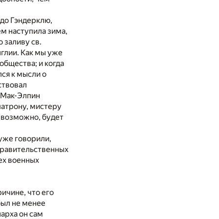
 до Гэндерклю,
ем наступила зима,
 заливу св.
глии. Как мы уже
общества; и когда
лся к мысли о
вствовал
у Мак-Элпин
патрону, мистеру
, возможно, будет
 уже говорили,
 правительственных
ех военных
ичине, что его
был не менее
арха он сам