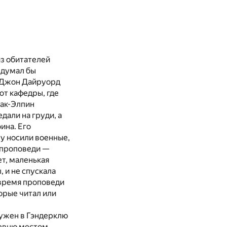
з обитателей
здумал бы
ь Джон Дайруорд
от кафедры, где
Мак-Элпин
али на груди, а
ина. Его
ну носили военные,
 проповеди —
ет, маленькая
, и не спускала
 время проповеди
орые читал или
ружен в Гэндерклю
ревню местом