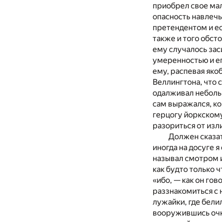
приобрел свое мал
опасность навлечь 
претендентом и ес
также и того обсто
ему случалось зас
умеренностью и ег
ему, распевая яко
Веллингтона, что 
одалживал неболь
сам выражался, ко
герцогу йоркском
разориться от изл
Должен сказат
иногда на досуге 
называл смотром и
как будто только 
«ибо, — как он гов
раззнакомиться с 
лужайки, где бели
вооружившись очк