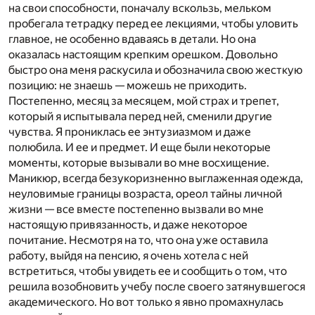
на свои способности, поначалу вскользь, мельком
пробегала тетрадку перед ее лекциями, чтобы уловить
главное, не особенно вдаваясь в детали. Но она
оказалась настоящим крепким орешком. Довольно
быстро она меня раскусила и обозначила свою жесткую
позицию: не знаешь — можешь не приходить.
Постепенно, месяц за месяцем, мой страх и трепет,
который я испытывала перед ней, сменили другие
чувства. Я прониклась ее энтузиазмом и даже
полюбила. И ее и предмет. И еще были некоторые
моменты, которые вызывали во мне восхищение.
Маникюр, всегда безукоризненно выглаженная одежда,
неуловимые границы возраста, ореол тайны личной
жизни — все вместе постепенно вызвали во мне
настоящую привязанность, и даже некоторое
почитание. Несмотря на то, что она уже оставила
работу, выйдя на пенсию, я очень хотела с ней
встретиться, чтобы увидеть ее и сообщить о том, что
решила возобновить учебу после своего затянувшегося
академического. Но вот только я явно промахнулась