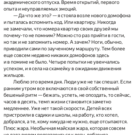
академического отпуска. Время открытий, первого
опыта и неуправляемых эмоций.
— Да что же это? — я стояла возле нового домофона
и пыталась вспомнить код. Или квартиру. Никогда
не замечали, что номера квартир своих друзей мы
почему-то не помним? Можно сто раз прийти в гости,
но так и не запомнить номер. А зачем? Ноги, обычно,
приводили сами по заученному маршруту. Тем более
еще совсем недавно никаких домофонов здесь
и в помине не было. Четыре попытки не увенчались
успехом, и я села на скамейку в ожидании движения
жильцов.
Люблю это время дня. Люди уже не так спешат. Если
ранним утром все включаются в свой собственный
бешеный ритм — бежать, успеть, не опоздать, то сейчас,
часов в десять, темп жизни становится заметно
медленнее. Уже нет такой скорости. Детей всех
пристроили в садики и школы, на работу, кто хотел,
добрался, а те, кому никуда не нужно, еще отсыпаются.
Плюс жара. Необычная майская жара, которая совсем
не дала людям подготовиться к лету, добавила