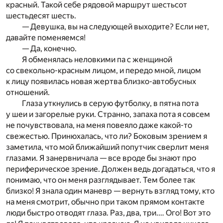
красный. Такой себе рядовой маршрут шестьсот
шестьдесят шесть.
— Девушка, вы на следующей выходите? Если нет,
давайте поменяемся!
— Да, конечно.
Я обменялась неловкими па с женщиной
со свекольно-красным лицом, и передо мной, лицом
к лицу появилась новая жертва близко-автобусных
отношений.
Глаза уткнулись в серую футболку, в пятна пота
у шеи и загорелые руки. Странно, запаха пота я совсем
не почувствовала, на меня повеяло даже какой-то
свежестью. Принюхалась, что ли? Боковым зрением я
заметила, что мой ближайший попутчик сверлит меня
глазами. Я занервничала — все вроде бы знают про
периферическое зрение. Должен ведь догадаться, что я
понимаю, что он меня разглядывает. Тем более так
близко! Я знала один маневр — вернуть взгляд тому, кто
на меня смотрит, обычно при таком прямом контакте
люди быстро отводят глаза. Раз, два, три.… Ого! Вот это