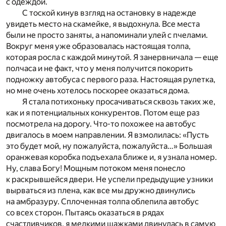
с одеждой.
С тоской кинув взгляд на остановку в надежде
увидеть место на скамейке, я выдохнула. Все места
были не просто заняты, а напоминали улей с пчелами.
Вокруг меня уже образовалась настоящая толпа,
которая росла с каждой минутой. Я занервничала — еще
полчаса и не факт, что у меня получится покорить
подножку автобуса с первого раза. Настоящая рулетка,
но мне очень хотелось поскорее оказаться дома.
Я стала потихоньку просачиваться сквозь таких же,
как и я потенциальных конкурентов. Потом еще раз
посмотрела на дорогу. Что-то похожее на автобус
двигалось в моем направлении. Я взмолилась: «Пусть
это будет мой, ну пожалуйста, пожалуйста…» Большая
оранжевая коробка подъехала ближе и, я узнала номер.
Ну, слава Богу! Мощным потоком меня понесло
к раскрывшейся двери. Не успели предыдущие узники
вырваться из плена, как все мы дружно двинулись
на амбразуру. Сплоченная толпа облепила автобус
со всех сторон. Пытаясь оказаться в рядах
счастливчиков, я мелкими шажками двинулась в самую