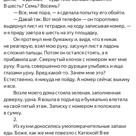
В шесть? Семь? Восемь?
— Все, мне пора, — я сделала попытку его обойти.
— Давай так. Вот мой телефон — он торопливо
выдернул лист из тетрадки, на ходу записывая номер, —
и я приду завтра в шесть на эту площадку.
Он протянул мне бумажку и, видя, что я никак
не реагирую, взял мою руку, засунул лист в ладонь
и сложил пальцы. Потом он остался стоять, а я
прибавила шаг. Свернутый клочок с номером жег мне
руку. Я шла, совершенно по-дурацки улыбаясь и ища
глазами урну. Бред какой-то. Зачем мне это?
Естественно, я никуда не пойду. А номер сейчас выкину
и все.
Возле моего дома стояла зеленая, заполненная
доверху, урна. Я вошла в подъезд и буквально влетела
на свой пятый этаж. Записку с номером я положила
в сумку.
2.
Из кухни доносились умопомрачительные запахи
еды. Боже, как же мне повезло с Катюхой! В ее