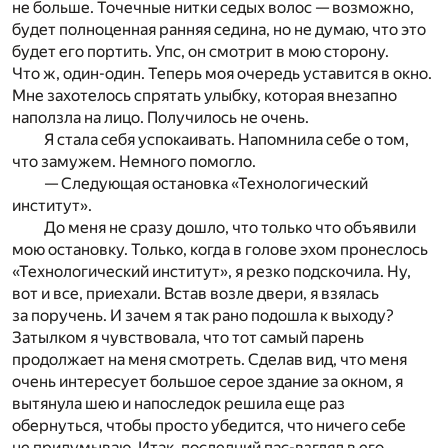
не больше. Точечные нитки седых волос — возможно,
будет полноценная ранняя седина, но не думаю, что это
будет его портить. Упс, он смотрит в мою сторону.
Что ж, один-один. Теперь моя очередь уставится в окно.
Мне захотелось спрятать улыбку, которая внезапно
наползла на лицо. Получилось не очень.
Я стала себя успокаивать. Напомнила себе о том,
что замужем. Немного помогло.
— Следующая остановка «Технологический
институт».
До меня не сразу дошло, что только что объявили
мою остановку. Только, когда в голове эхом пронеслось
«Технологический институт», я резко подскочила. Ну,
вот и все, приехали. Встав возле двери, я взялась
за поручень. И зачем я так рано подошла к выходу?
Затылком я чувствовала, что тот самый парень
продолжает на меня смотреть. Сделав вид, что меня
очень интересует большое серое здание за окном, я
вытянула шею и напоследок решила еще раз
обернуться, чтобы просто убедится, что ничего себе
не придумываю. Итак, последний пас-взгляд в его