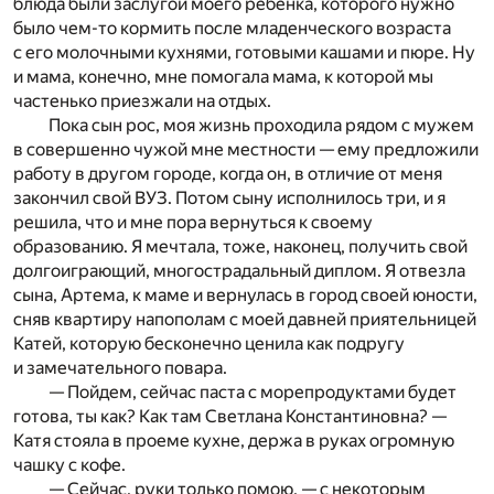
блюда были заслугой моего ребенка, которого нужно
было чем-то кормить после младенческого возраста
с его молочными кухнями, готовыми кашами и пюре. Ну
и мама, конечно, мне помогала мама, к которой мы
частенько приезжали на отдых.
Пока сын рос, моя жизнь проходила рядом с мужем
в совершенно чужой мне местности — ему предложили
работу в другом городе, когда он, в отличие от меня
закончил свой ВУЗ. Потом сыну исполнилось три, и я
решила, что и мне пора вернуться к своему
образованию. Я мечтала, тоже, наконец, получить свой
долгоиграющий, многострадальный диплом. Я отвезла
сына, Артема, к маме и вернулась в город своей юности,
сняв квартиру напополам с моей давней приятельницей
Катей, которую бесконечно ценила как подругу
и замечательного повара.
— Пойдем, сейчас паста с морепродуктами будет
готова, ты как? Как там Светлана Константиновна? —
Катя стояла в проеме кухне, держа в руках огромную
чашку с кофе.
— Сейчас, руки только помою, — с некоторым