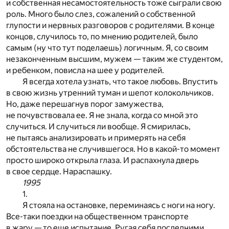
и собственная несамостоятельность тоже сыграли свою
роль. Много было слез, сожалений о собственной
глупости и нервных разговоров с родителями. В конце
концов, случилось то, по мнению родителей, было
самым (ну что тут поделаешь) логичным. Я, со своим
незаконченным высшим, мужем — таким же студентом,
и ребенком, повисла на шее у родителей.
Я всегда хотела узнать, что такое любовь. Впустить
в свою жизнь утренний туман и шепот колокольчиков.
Но, даже перешагнув порог замужества,
не почувствовала ее. Я не знала, когда со мной это
случиться. И случиться ли вообще. Я смирилась,
не пытаясь анализировать и примерять на себя
обстоятельства не случившегося. Но в какой-то момент
просто широко открыла глаза. И распахнула дверь
в свое сердце. Нараспашку.
1995
1.
Я стояла на остановке, переминаясь с ноги на ногу.
Все-таки поездки на общественном транспорте
в жару — то еще испытание. Ругая себя последними