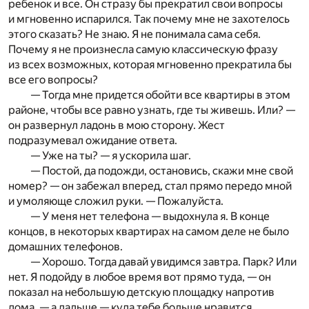
ребенок и все. Он стразу бы прекратил свои вопросы
и мгновенно испарился. Так почему мне не захотелось
этого сказать? Не знаю. Я не понимала сама себя.
Почему я не произнесла самую классическую фразу
из всех возможных, которая мгновенно прекратила бы
все его вопросы?
— Тогда мне придется обойти все квартиры в этом
районе, чтобы все равно узнать, где ты живешь. Или? —
он развернул ладонь в мою сторону. Жест
подразумевал ожидание ответа.
— Уже на ты? — я ускорила шаг.
— Постой, да подожди, остановись, скажи мне свой
номер? — он забежал вперед, стал прямо передо мной
и умоляюще сложил руки. — Пожалуйста.
— У меня нет телефона — выдохнула я. В конце
концов, в некоторых квартирах на самом деле не было
домашних телефонов.
— Хорошо. Тогда давай увидимся завтра. Парк? Или
нет. Я подойду в любое время вот прямо туда, — он
показал на небольшую детскую площадку напротив
дома, — а дальше — куда тебе больше нравится.