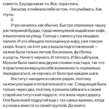
совести. Ерунда какая-то. Все, пора спать.
Засыпая, я поймала себя на том, что улыбаюсь. Как
глупо.
3.
Утро началось как обычно. Быстро опрокинув чашку
растворимой бурды, гордо именуемой индийским кофе,
я выскочила на улицу. Солнце с самого утра нещадно
палило. И это обещало полноценную жару уже совсем
скоро. Благо, на этот раз я вышла подготовленной —
на мне были только легкие босоножки, футболка
и шорты. Ничего черного. И теплого. И без каблуков.
Мозоли были замотаны двумя слоями пластыря, так что
я практически вернула себе возможность нормально
передвигаться, не корчась от боли при каждом шаге.
Институт находился совсем рядом, поэтому
на консультацию я потратила всего час. Следующая была
только через два, поэтому я решила забежать к своей
старой институтской подруге, что жила через дорогу.
Оля была моей подругой еще с тех самых времен, когда
я училась вместе со своей группой. До моего