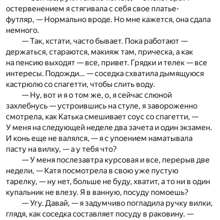
остервенением я стягивала с себя свое платье-
футляр, — Нормально вроде. Но мне кажется, она сдала
немного.
— Так, кстати, часто бывает. Пока работают —
держаться, стараются, макияж там, прическа, а как
на пенсию выходят — все, привет. Грядки и телек — все
интересы. Подожди… — соседка схватила дымящуюся
кастрюлю со спагетти, чтобы слить воду.
— Ну, вот и я о том же, о, я сейчас слюной
захлебнусь — устроившись на стуле, я завороженно
смотрела, как Катька смешивает соус со спагетти, —
У меня на следующей неделе два зачета и один экзамен.
И конь еще не валялся, — я с упоением наматывала
пасту на вилку, — а у тебя что?
— У меня послезавтра курсовая и все, перерыв две
недели, — Катя посмотрела в свою уже пустую
тарелку, — ну нет, больше не буду, хватит, а то ни в один
купальник не влезу. Я в ванную, посуду помоешь?
— Угу. Давай, — я задумчиво погладила ручку вилки,
глядя, как соседка составляет посуду в раковину. —