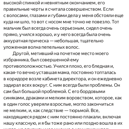
высокой спинкой и невнятным окончанием, его
правильные черты я считала совершенством. Если
с волосами, глазами и губами дела у меня обстояли еще
куда ни шло, то вот с носом мне точно не повезло. Тот
мальчик был всегда очень серьезным, сидел очень
прямо, учился хорошо, и у него всегда была очень
аккуратная прическа — небольшая, тщательно
уложенная волна пепельных волос.
Другой, метивший на почетное место моего
избранника, был совершенной ему
противоположностью. Учился плохо, его бледная и,
какая-то вечно уставшая мама, постоянно топталась
в коридоре возле кабинета директора, и он ежедневно
задирал всех вокруг. С ним всегда были проблемы. Он
сам был большой проблемой. С его бордовыми
синяками, драками и мелким воровством, которое, как
в один голос уверяли взрослые, могло закончиться
не мелким, и, как следствие — тюрьмой. Все,
находящиеся рядом с ним постоянно плакали, включая
нашу классную, и я бы тоже рано или поздно вошла в их