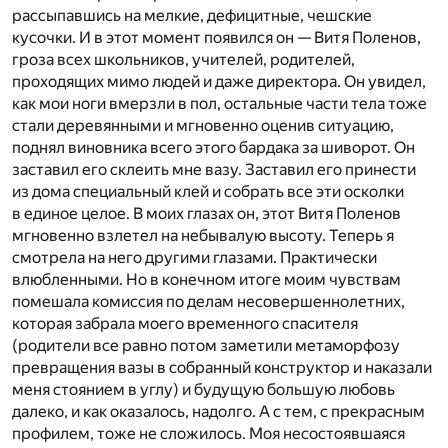
рассыпавшись на мелкие, дефицитные, чешские
кусочки. И в этот момент появился он — Витя Поленов,
гроза всех школьников, учителей, родителей,
проходящих мимо людей и даже директора. Он увидел,
как мои ноги вмерзли в пол, остальные части тела тоже
стали деревянными и мгновенно оценив ситуацию,
поднял виновника всего этого бардака за шиворот. Он
заставил его склеить мне вазу. Заставил его принести
из дома специальный клей и собрать все эти осколки
в единое целое. В моих глазах он, этот Витя Поленов
мгновенно взлетел на небывалую высоту. Теперь я
смотрела на него другими глазами. Практически
влюбленными. Но в конечном итоге моим чувствам
помешала комиссия по делам несовершеннолетних,
которая забрала моего временного спасителя
(родители все равно потом заметили метаморфозу
превращения вазы в собранный конструктор и наказали
меня стоянием в углу) и будущую большую любовь
далеко, и как оказалось, надолго. А с тем, с прекрасным
профилем, тоже не сложилось. Моя несостоявшаяся