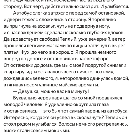
сторону. Вот черт, действительно смотрит. И улыбается.
Автобус слегка затрясло перед самой остановкой,
и двери тяжело сложились в сторону. Я торопливо
выпрыгнула на асфальт, чуть не подвернув ногу,
и с наслаждением сделала несколько глубоких вдохов.
Да здравствует свобода! Теплый, уже вечерний, ветер
прошелся легкими мазками по лицу и заглянул в вырез
платья. Фух, до чего же хорошо! Я прошла немного
вперед по дороге и остановилась на светофоре.
От остановки до дома, где мы с моей подругой снимали
квартиру, идти оставалось всего ничего, поэтому,
дождавшись зеленого, я, неторопливо двинулась домой,
втягивая носом уличные майские ароматы.
— Девушка, можно вас на минуту!
Буквально через пару шагов со мной поравнялся
молодой человек. Я удивленно округлила глаза
и остановилась — это был тот самый парень из автобуса.
Интересно, когда же он успел выскользнуть? Теперь он
стоял рядом и улыбался. Волосы немного растрепались,
виски стали совсем мокрыми.