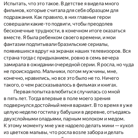
Испытать, что это такое. В детстве я видела много
фильмов, которые считала для себя образцом для
подражания. Как правило, в них главные герои
совершали какие-то подвиги, чтобы преодолев
бесконечные трудности, в конечном итоге оказаться
вместе. Я была ребенком своего времени, и мои
фантазии подпитывали бразильские сериалы,
появившихся вдруг на экранах наших телевизоров. Вся
страна тогда с придыханием, ровно в семь вечера
замирала в ожидании очередной серии. Я росла, но чуда
не происходило. Мальчики, потом мужчины, мне,
конечно, нравились, но все это было не то. Ничего
такого, о чем рассказывалось в фильмах и книгах.
Первая попытка влюбиться случилась со мной
в пять лет. Тогда впервые в поле моего зрения
подвернулся достойный меня вариант. В то время я уже
целую неделю гостила у бабушки в деревне, отъедаясь
двухслойными оладьями, парным молоком и медом.
К этому моменту мне уже надоело делать мини — кукол
из цветков мальвы, что росла возле забора и делать