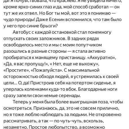
да! Я почувствовала, что краснею. Я не увидела ничего,
кроме ярко-синих глаз и да, мой способ сработал — он
тут же их отвел. Но Бог ты мой, вот это я понимаю —
чудо природы! Даже Есенин вспомнился, что там было
у него про синие брызги?
Автобус с каждой остановкой стал понемногу
отпускать своих заложников. В задних рядах
освободилось место и мы с моим попутчиком
разошлись в разные стороны — я стала активно
пробираться к манящему пристанищу. «Аккуратно»,
«Да, я вас пропущу!», « Нет, еще не выхожу»,
«Простите», «Пожалуйста». С максимальной
осторожностью обходя людей, я устремилась к своей
цели… О, да! Пристроив себя на потертом сиденье, я
уперлась коленками куда-то вбок. Благодарные ноги
сразу запели свои немые серенады.
Теперь у меня была более выигрышная поза, чтобы
осмотреться. Признаюсь, да, это не совсем прилично,
но я тоже люблю наблюдать за людьми. Не откровенно
рассматривать, а так — по чуть-чуть, вскользь,
незаметно. Простое любопытство, а возможно