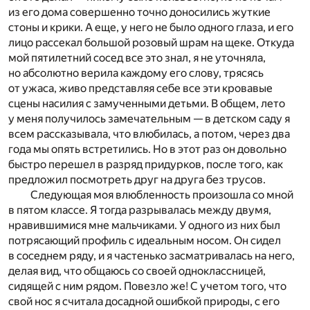
из его дома совершенно точно доносились жуткие
стоны и крики. А еще, у него не было одного глаза, и его
лицо рассекал большой розовый шрам на щеке. Откуда
мой пятилетний сосед все это знал, я не уточняла,
но абсолютно верила каждому его слову, трясясь
от ужаса, живо представляя себе все эти кровавые
сцены насилия с замученными детьми. В общем, лето
у меня получилось замечательным — в детском саду я
всем рассказывала, что влюбилась, а потом, через два
года мы опять встретились. Но в этот раз он довольно
быстро перешел в разряд придурков, после того, как
предложил посмотреть друг на друга без трусов.
Следующая моя влюбленность произошла со мной
в пятом классе. Я тогда разрывалась между двумя,
нравившимися мне мальчиками. У одного из них был
потрясающий профиль с идеальным носом. Он сидел
в соседнем ряду, и я частенько засматривалась на него,
делая вид, что общаюсь со своей одноклассницей,
сидящей с ним рядом. Повезло же! С учетом того, что
свой нос я считала досадной ошибкой природы, с его