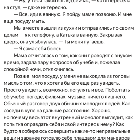
— Ну, у тебя такой взгляд сейчас, — Катя пересела
на стул, — даже интересно.
— Все, иди в ванную. Я пойду маме позвоню. И мне
еще посуду мыть.
Мы вместе вышли из кухни и отправились по своим
делам — я к телефону, а Катька в ванную. Закрывая
дверь, она улыбнулась, — Ты меня пугаешь.
— Я сама себя боюсь.
Мама отчиталась о том, как они проводят с внуком
время, задала пару вопросов об учебе и, пожелав
спокойной ночи, отключилась.
Позже, моя посуду, у меня не выходила из головы
мысль о том, что я хотела бы его еще раз увидеть.
Просто увидеть, возможно, погулять и все. Поболтать
об учебе, погоде, фильмах, музыке, ничего лишнего.
Обычный разговор двух обычных молодых людей. Как
соседи в купе на дальние расстояния. Хорошо,
но почему весь этот внутренний монолог выглядит, как
попытка оправдать себя и свой интерес к нему? Как
будто я собираюсь совершить какие-то неправильные
вещи и заранее готовлю себе плацдарм для маневров