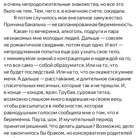
и очень непродолжительные знакомства, но все это
было не тем. Тем, чего я, в конечном счете, ожидала.
Я потом случилось мое внезапное замужество.
Причина банальна — незапланированная беременность.
Какая-то вечеринка, алкоголь, подруги и пара
незнакомых мне молодых людей. Дальше — совсем
не романтичное свидание, потом еще одно. И вот —
непродуманная попытка еще раз узнать свое тело,
с минимумом знаний о контрацепции и надеждой на то,
что все само — собой образумится. Или на то, что
не будет последствий. Или на то, что он окажется умнее
меня. А дальше — расставание, и длительное ожидание
спасительных месячных, которые так и не пришли. И,
в конце — концов, врач. Грубая, суровая тетка,
возможно слишком много видевшая на своем веку,
чтобы рассыпаться в любезностях, которая
равнодушным голосом сообщила мне о том, что я
беременна. Пауза, шок. И мучительный период
принятия решений. Что делать дальше? Возможно, дело
не закончилось бы браком, но консерватизм родителей