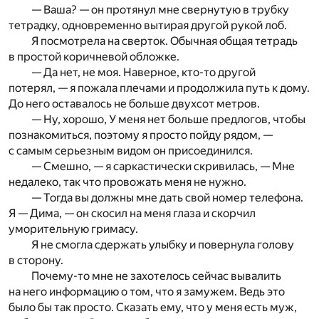
— Ваша? — он протянул мне свернутую в трубку
тетрадку, одновременно вытирая другой рукой лоб.
Я посмотрела на сверток. Обычная общая тетрадь
в простой коричневой обложке.
— Да нет, не моя. Наверное, кто-то другой
потерял, — я пожала плечами и продолжила путь к дому.
До него оставалось не больше двухсот метров.
— Ну, хорошо, У меня нет больше предлогов, чтобы
познакомиться, поэтому я просто пойду рядом, —
с самым серьезным видом он присоединился.
— Смешно, — я саркастически скривилась, — Мне
недалеко, так что провожать меня не нужно.
— Тогда вы должны мне дать свой номер телефона.
Я — Дима, — он скосил на меня глаза и скорчил
уморительную гримасу.
Я не смогла сдержать улыбку и повернула голову
в сторону.
Почему-то мне не захотелось сейчас вывалить
на него информацию о том, что я замужем. Ведь это
было бы так просто. Сказать ему, что у меня есть муж,