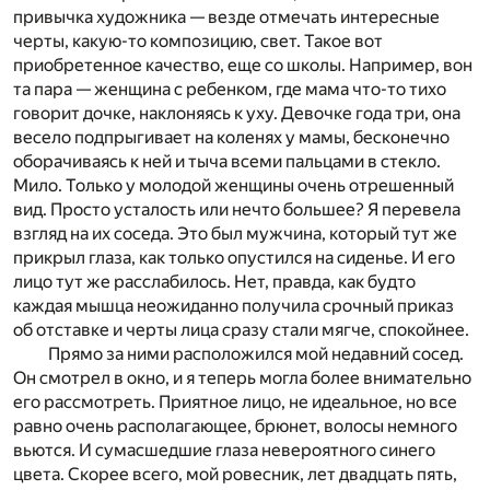
привычка художника — везде отмечать интересные
черты, какую-то композицию, свет. Такое вот
приобретенное качество, еще со школы. Например, вон
та пара — женщина с ребенком, где мама что-то тихо
говорит дочке, наклоняясь к уху. Девочке года три, она
весело подпрыгивает на коленях у мамы, бесконечно
оборачиваясь к ней и тыча всеми пальцами в стекло.
Мило. Только у молодой женщины очень отрешенный
вид. Просто усталость или нечто большее? Я перевела
взгляд на их соседа. Это был мужчина, который тут же
прикрыл глаза, как только опустился на сиденье. И его
лицо тут же расслабилось. Нет, правда, как будто
каждая мышца неожиданно получила срочный приказ
об отставке и черты лица сразу стали мягче, спокойнее.
Прямо за ними расположился мой недавний сосед.
Он смотрел в окно, и я теперь могла более внимательно
его рассмотреть. Приятное лицо, не идеальное, но все
равно очень располагающее, брюнет, волосы немного
вьются. И сумасшедшие глаза невероятного синего
цвета. Скорее всего, мой ровесник, лет двадцать пять,