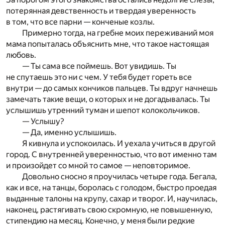
потерянная девственность и твердая уверенность
в том, что все парни — конченые козлы.
Примерно тогда, на гребне моих переживаний моя
мама попыталась объяснить мне, что такое настоящая
любовь.
— Ты сама все поймешь. Вот увидишь. Ты
не спутаешь это ни с чем. У тебя будет гореть все
внутри — до самых кончиков пальцев. Ты вдруг начнешь
замечать такие вещи, о которых и не догадывалась. Ты
услышишь утренний туман и шепот колокольчиков.
— Услышу?
— Да, именно услышишь.
Я кивнула и успокоилась. И уехала учиться в другой
город. С внутренней уверенностью, что вот именно там
и произойдет со мной то самое — неповторимое.
Довольно сносно я проучилась четыре года. Бегала,
как и все, на танцы, боролась с голодом, быстро проедая
выданные талоны на крупу, сахар и творог. И, научилась,
наконец, растягивать свою скромную, не повышенную,
стипендию на месяц. Конечно, у меня были редкие