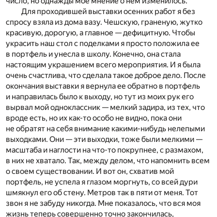
число, но однажды мое мнение о нем изменилось.
Для проходившей выставки осенних работ я без
спросу взяла из дома вазу. Чешскую, граненую, жутко
красивую, дорогую, а главное — дефицитную. Чтобы
украсить наш стол с поделками я просто положила ее
в портфель и унесла в школу. Конечно, она стала
настоящим украшением всего мероприятия. И я была
очень счастлива, что сделала такое доброе дело. После
окончания выставки я вернула ее обратно в портфель
и направилась было к выходу, но тут из моих рук его
вырвал мой одноклассник — мелкий задира, из тех, что
вроде есть, но их как-то особо не видно, пока они
не обратят на себя внимание какими-нибудь нелепыми
выходками. Они — эти выходки, тоже были мелкими —
масштаба и наглости на что-то покрупнее, с размахом,
в них не хватало. Так, между делом, что напомнить всем
о своем существовании. И вот он, схватив мой
портфель, не успела я глазом моргнуть, со всей дури
шмякнул его об стену. Метров так в пяти от меня. Тот
звон я не забуду никогда. Мне показалось, что вся моя
жизнь теперь совершенно точно закончилась,