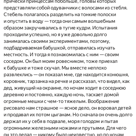
прически принцессам побольше, головы которых
представляли собой одуванчики с волосами из стебля.
Стебель полагалось разделить на тонкие полоски
и опустить в воду — тогда они самым волшебным
образом закручивались в тугие кудри. Испытания
проходили успешно, но я уже довольно долго
занималась своими экспериментами, поэтому,
подбадриваемая бабушкой, отправилась изучать
местность. И тогда я познакомилась с ним — своим
соседом. Он был моим ровесником, тоже приехал
к бабушке и тоже скучал. Мы вместе неплохо
развлеклись — он показал мне, где находится конюшня,
коровник, тарзанка на речке и рассказал, что видел, как
дед, живущий на окраине, по ночам ходит в соседнюю
деревню и постоянно, каждую ночь, таскает домой
огромные мешки с чем-то тяжелым. Воображение
рисовало нам страшное — ясное дело, он воровал детей
и продавал их потом цыганам. Но сначала он очень долго
держал их у себя в подвале, моря голодом и пытая
огромными железными ножами и прутьями. Для чего
он это делал — никому было неизвестно, но по ночам