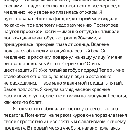
словами — надо же было вырядиться во все черное, я
медленно, но уверенно плавилась от жары. Я
чувствовала себя в скафандре, который мне выдали
по какому-то нелепому недоразумению. Посмотрев
на угол проезжей части — именно оттуда выплывали
долгожданные автобусы с троллейбусами, я
прищурилась, прикрыв глаза от солнца. Вдалеке
показался обнадеживающий полосатый бок. Он
медленно, в раскачку, повернул на нашу улицу. У меня
вырвался невольный стон. Серьезно? Опять
шестнадцатый? Уже пятый автобус подряд! Теперь мне
стало абсолютно ясно, почему люди на остановке
не расходились — все явно ждали мой тридцать пятый.
Закон подлости. Я кинула взгляд на свои красные
распухшие ступни, одетые в туфли на каблуках. Господи,
как ноги-то болят!
Я только что побывала в гостях у своего старого
педагога. Помнится, на первом курсе она поразила меня
своей строгостью и невероятным фанатизмом к своему
предмету. В первый месяц учебы я, наивно полагаясь