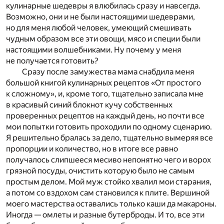
кулинарные шедевры я влюбилась сразу и навсегда.
Возможно, они и не были настоящими шедеврами,
но для меня любой человек, умеющий смешивать
чудным образом все эти овощи, мясо и специи были
настоящими волшебниками. Ну почему у меня
не получается готовить?
Сразу после замужества мама снабдила меня
большой книгой кулинарных рецептов «От простого
к сложному», и, кроме того, тщательно записала мне
в красивый синий блокнот кучу собственных
проверенных рецептов на каждый день, но почти все
мои попытки готовить проходили по одному сценарию.
Я решительно бралась за дело, тщательно вымеряя все
пропорции и количество, но в итоге все равно
получалось слипшееся месиво непонятно чего и ворох
грязной посуды, очистить которую было не самым
простым делом. Мой муж стойко хвалил мои старания,
а потом со вздохом сам становился к плите. Вершиной
моего мастерства оставались только каши да макароны.
Иногда — омлеты и разные бутерброды. И то, все эти