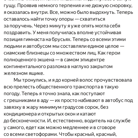
гущу. Проявив немного терпения и не дюжую сноровку,
я оказалась внутри. Все, можно было выдохнуть. Теперь
оставалось найти точку опоры — схватиться
за поручень. Через минуту я уже опять могла себя
поздравить. У меня получилась вполне устойчивая
позиция гимнаста на брусьях. Теперь со всеми этими
людьми и автобусом мы составляли единое целое —
сиамские близнецы со множеством лиц. Как герои
полноценного экшена — в самом эпицентре
континентального разлома в наглухо закрытом
железном ящике.
Мы тронулись, и я до корней волос прочувствовала
всю прелесть общественного транспорта в такую
погоду. Теперь я точно знала, как поступают
с грешниками в аду — их просто набивают в автобус под
завязку в жару минимум градусов сорок, без
кондиционера и открытых окон и катают
до бесконечности. И, естественно, водитель на службе
у самого, едет как можно медленнее и в сговоре
со всеми светофорами. Чтобы красный, красный,