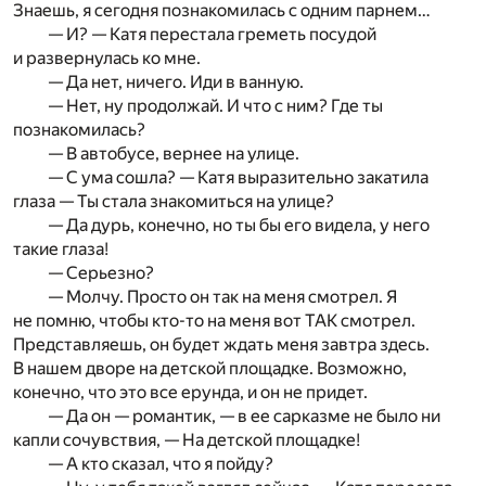
Знаешь, я сегодня познакомилась с одним парнем…
— И? — Катя перестала греметь посудой
и развернулась ко мне.
— Да нет, ничего. Иди в ванную.
— Нет, ну продолжай. И что с ним? Где ты
познакомилась?
— В автобусе, вернее на улице.
— С ума сошла? — Катя выразительно закатила
глаза — Ты стала знакомиться на улице?
— Да дурь, конечно, но ты бы его видела, у него
такие глаза!
— Серьезно?
— Молчу. Просто он так на меня смотрел. Я
не помню, чтобы кто-то на меня вот ТАК смотрел.
Представляешь, он будет ждать меня завтра здесь.
В нашем дворе на детской площадке. Возможно,
конечно, что это все ерунда, и он не придет.
— Да он — романтик, — в ее сарказме не было ни
капли сочувствия, — На детской площадке!
— А кто сказал, что я пойду?