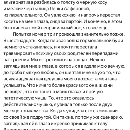
альтернатива разбилась о толстую черную косу
и мелкие черты лица Ленки Алферовой,
из параллельного. Он увлекся ею, и напрочь перестал
косить на меня глаза, сидя за партой. И конечно, в этом
был виноват мой неправильный нос, что же еще.
Попытка номер три произошла значительно позже.
В шестнадцать. Когда первая волна гормональной бури
немного устаканилась, и я почти перестала
травмировать психику своих родителей перепадами
настроения. Мы встретились на танцах. Нежно
заглядывая мне в глаза, в которых я видела мою вечную,
до гроба пылкую любовь, он шептал мне на ухо то, что
всякая адекватная девушка моего возраста мечтала
услышать. Что ничего более красивого он в жизни
не видел, что он тонет в моих глазах и прочую
патетическую чушь. То, что это оказалось
действительно чушью, я узнала только после двух
месяцев знакомства. Когда я увидела его с компании
со своей же подругой. Он также, по тому же сценарию,
заглядывал ей в глаза и крепко прижимал к телу.
За порогом этого знакомства остались недолгие слезы,