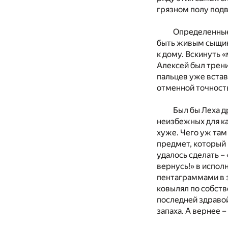
грязном полу под
Определенные 
быть живым сыщико
к дому. Вскинуть «
Алексей был трени
пальцев уже встав
отменной точность
Был бы Леха д
неизбежных для ка
хуже. Чего уж там
предмет, который 
удалось сделать –
вернусь!» в испол
пентаграммами в з
ковылял по собств
последней здравой
запаха. А вернее –