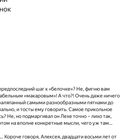
инок
и предпоследний шаг к «белочке»? Не, фигню вам
табельным «макаровым»! А что?! Очень даже ничего
о заляпанный самыми разнообразными пятнами до
мально, и тосты ему говорить. Самое прикольное
ь? Не, но подмаргивал он Лехе точно – лихо так,
этом на вполне конкретные мысли, чего уж там…
 Короче говоря, Алексея, двадцати восьми лет от