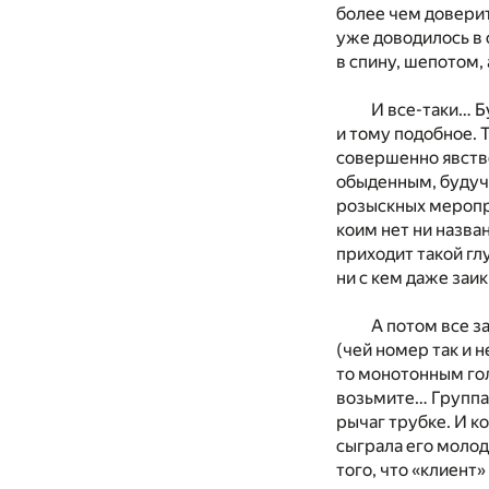
более чем доверит
уже доводилось в 
в спину, шепотом, 
И все-таки… Б
и тому подобное. 
совершенно явстве
обыденным, будучи
розыскных меропри
коим нет ни назва
приходит такой гл
ни с кем даже заи
А потом все з
(чей номер так и 
то монотонным голо
возьмите… Группа,
рычаг трубке. И к
сыграла его молод
того, что «клиент