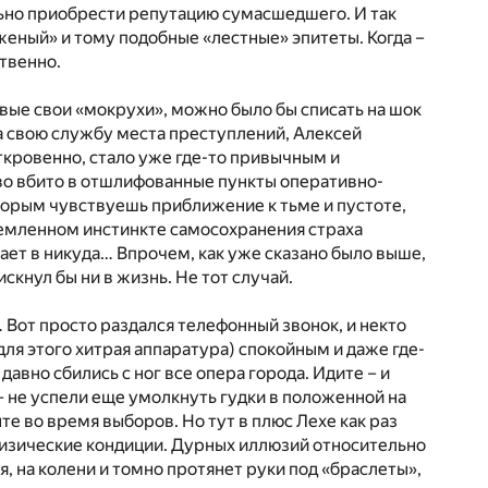
льно приобрести репутацию сумасшедшего. И так
женый» и тому подобные «лестные» эпитеты. Когда –
ственно.
вые свои «мокрухи», можно было бы списать на шок
за свою службу места преступлений, Алексей
ткровенно, стало уже где-то привычным и
тво вбито в отшлифованные пункты оперативно-
оторым чувствуешь приближение к тьме и пустоте,
иземленном инстинкте самосохранения страха
хает в никуда… Впрочем, как уже сказано было выше,
скнул бы ни в жизнь. Не тот случай.
… Вот просто раздался телефонный звонок, и некто
для этого хитрая аппаратура) спокойным и даже где-
давно сбились с ног все опера города. Идите – и
– не успели еще умолкнуть гудки в положенной на
те во время выборов. Но тут в плюс Лехе как раз
физические кондиции. Дурных иллюзий относительно
я, на колени и томно протянет руки под «браслеты»,