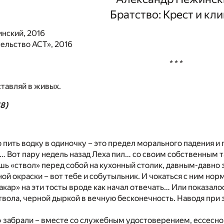
Братство: Крест и кл
нский, 2016
ельство АСТ», 2016
* * *
тавляй в живых.
18)
то пить водку в одиночку – это предел морального падения 
… Вот пару недель назад Леха пил… со своим собственным 
шь «ствол» перед собой на кухонный столик, давным-давн
й окраски – вот тебе и собутыльник. И чокаться с ним нор
акар» на эти тосты вроде как начал отвечать… Или показалос
вола, черной дыркой в вечную бесконечность. Наводя при 
 забрали – вместе со служебным удостоверением, ессесно…