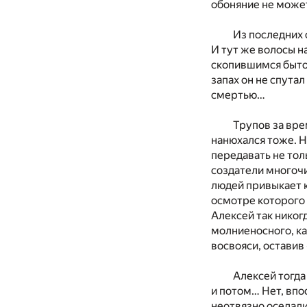
обоняние не может 
Из последних 
И тут же волосы н
скопившимся быто
запах он не спута
смертью…
Трупов за вре
нанюхался тоже. Н
передавать не тол
создатели многоч
людей привыкает к
осмотре которого 
Алексей так никог
молниеносного, ка
восвояси, оставив
Алексей тогда
и потом… Нет, впо
неотвязно оседали