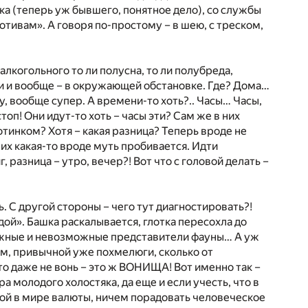
ка (теперь уж бывшего, понятное дело), со службы
тивам». А говоря по-простому – в шею, с треском,
лкогольного то ли полусна, то ли полубреда,
 и вообще – в окружающей обстановке. Где? Дома…
Ну, вообще супер. А времени-то хоть?.. Часы… Часы,
топ! Они идут-то хоть – часы эти? Сам же в них
отинком? Хотя – какая разница? Теперь вроде не
их какая-то вроде муть пробивается. Идти
, разница – утро, вечер?! Вот что с головой делать –
. С другой стороны – чего тут диагностировать?!
ой». Башка раскалывается, глотка пересохла до
зможные и невозможные представители фауны… А уж
бщем, привычной уже похмелюги, сколько от
то даже не вонь – это ж ВОНИЩА! Вот именно так –
 молодого холостяка, да еще и если учесть, что в
ной в мире валюты, ничем порадовать человеческое