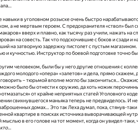
вала…
навыки в уголовном розыске очень быстро нарабатываются 
м, а не мертвым героем. С предохранителя «ствол» был сн
макаров» вверх и плавно, как тысячу раз учили, нажать на 
рован на совесть. Так что подскочившие с боков и сзади и 
ший на затворную задержку пистолет с пустым магазином.
ю и кучностью. Инструктор по боевой подготовке точно бы
ругим человеком, были бы у него другие отношения с колле
ждого молодого «опера» «залетов» и дела, прямо скажем, д
 говорить – тюрьмой вполне могло бы закончиться… Окажи
можно было бы отнести к оружию, да хоть ножик перочинны
 «отмазаться» от крайне неприятных статей Уголовного коде
нении свихнувшегося маньяка теперь не предвиделось. И н
аброшенных домах… Это так Леха думал, пока, стянув-таки
енной квартире в поисках источника выворачивающей нутро
 мыслью в его голове на тот момент, когда он увидел-таки
кто
…