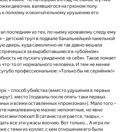
ожки девочки, валявшегося на грязном полу
уть к полному и окончательному крушению его
тал последним из тех, по чьему кровавому следу ему
я – детский труп в подвале банальнейшей панельной
ю дверь, куда самолично не так давно вешала
не спрячешься за выработавшиеся в «убойном»
ность не пускать увиденное «в себя». Такое ломает
ь что-то от нормального человека. И тем не менее
угубо профессиональное: «Только бы не серийник!»
ерк – способ убийства (вместо удушения в первых
округ), место (подвалы после опять-таки первых
ных и всеми оставленных «промзонах»). Мало того –
ертв намалеванную мазню: непонятные, но явно
гами поехал! В сатаниста играется, тварь», –
ать все эти ужасы воочию. Вот только… А игра ли
же с теми из коллег, с кем отношения его были