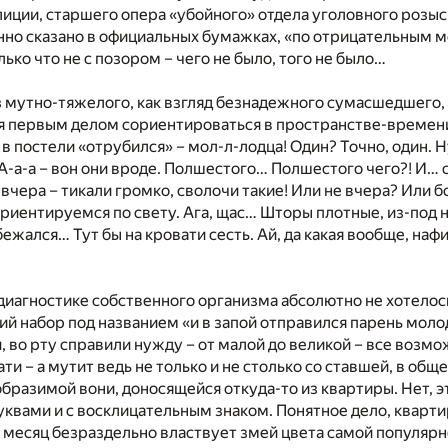
лиции, старшего опера «убойного» отдела уголовного розыс
нно сказано в официальных бумажках, «по отрицательным мо
лько что не с позором – чего не было, того не было…
мутно-тяжелого, как взгляд безнадежного сумасшедшего, а
я первым делом сориентироваться в пространстве-времени
и в постели «отрубился» – мол-л-лодца! Один? Точно, один. 
 А-а-а – вон они вроде. Полшестого… Полшестого чего?! И… с
вчера – тикали громко, сволочи такие! Или не вчера? Или б
риентируемся по свету. Ага, щас… Шторы плотные, из-под н
ежался… Тут бы на кровати сесть. Ай, да какая вообще, нафиг
диагностике собственного организма абсолютно не хотелось
й набор под названием «и в запой отправился парень молод
, во рту справили нужду – от малой до великой – все во
ати – а мутит ведь не только и не столько со ставшей, в о
разимой вони, доносящейся откуда-то из квартиры. Нет, э
квами и с восклицательным знаком. Понятное дело, квартира
е месяц безраздельно властвует змей цвета самой популяр