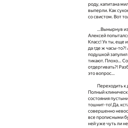
роду, капитана ми
выперли. Как суко
со свистом. Вот то
…Вынырнув из 
Алексей попыталс
Класс! Ух ты, еще 
да где ж часы-то?!
подушкой запулил 
тикают. Плохо… Со
отдергивать?! Разб
это вопрос…
Переходить к 
Полный клинически
состояния пустыни
тошнит-то! Да, кст
совершенно невооб
все прописными бу
ней уже чуть ли н