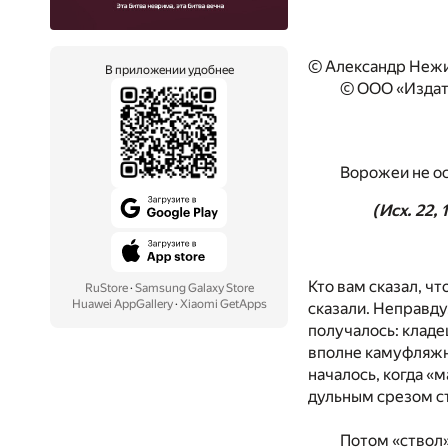
© Александр Нежи
В приложении удобнее
© ООО «Издат
Ворожеи не ос
(Исх. 22, 
Кто вам сказал, ч
RuStore
·
Samsung Galaxy Store
Huawei AppGallery
·
Xiaomi GetApps
сказали. Неправду
получалось: кладе
вполне камуфляжно
началось, когда «м
дульным срезом ст
Потом «ствол»