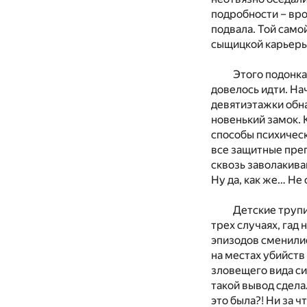
подробности – вро
подвала. Той само
сыщицкой карьеры
Этого подонка
довелось идти. На
девятиэтажки обна
новенький замок. 
способы психическ
все защитные прег
сквозь заволакива
Ну да, как же… Не
Детские трупи
трех случаях, гад
эпизодов сменилис
на местах убийств
зловещего вида си
такой вывод сдела
это была?! Ни за 