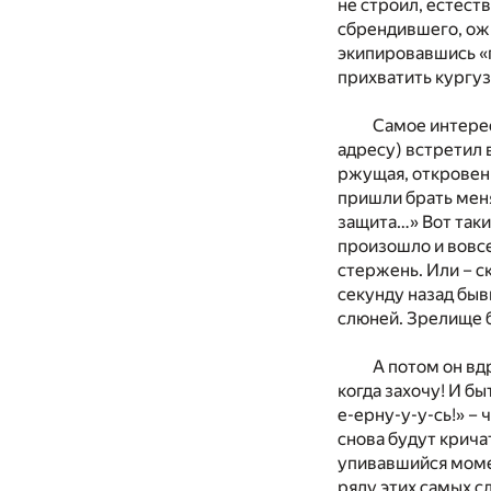
не строил, естест
сбрендившего, ожи
экипировавшись «п
прихватить кургу
Самое интерес
адресу) встретил 
ржущая, откровенн
пришли брать меня
защита…» Вот так
произошло и вовсе
стержень. Или – с
секунду назад быв
слюней. Зрелище 
А потом он вдр
когда захочу! И бы
е-ерну-у-у-сь!» –
снова будут крича
упивавшийся момен
ряду этих самых с