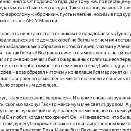
венно, никто. От подобного гада, да к тому же, по всеобще
дать можно было чего угодно. Так что на подсказанный т
о-взрослому»: «броники», пусть и легкие, носимые под кур
зый огрызок АКСУ. Мало ли…
ное, что ничего из этого сыщикам не понадобилось. Душег
ввалившихся в его дом сыскарей не беглым огнем или остры
о забавляющаяся образина и стояла перед глазами у Алексе
 – ну так берите! Все равно ничего вы мне сделать не сможе
ими примерно речами были ошарашены столпившиеся перед
 нечто невообразимое – из немелкого тела убийцы вдруг с
корее – враз обрезал ниточки у кривлявшейся марионетки. Н
шие совершенно осмысленными, остекленели и сошлись в одн
было отвратным донельзя…
уг, так же внезапно, «вернулся». И в доме снова зазвучал и
ть, сколько захочу! Так что максимум мне светит дурдом. А 
 чуть ли не пускающий пену с заведенными под лоб глазами у
ть! Он любит, когда мясо кричит! Он…» Неизвестно, что бы
том душегуб о криках своих жертв и таинственном ком-то,
лушателей не стоял Леха. И если бы у Лехи не стоял вот уже