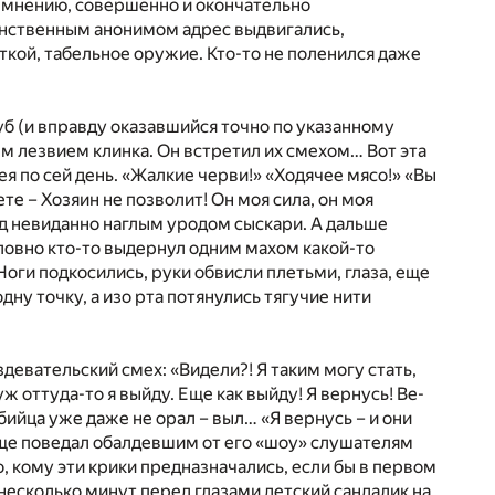
му мнению, совершенно и окончательно
аинственным анонимом адрес выдвигались,
ткой, табельное оружие. Кто-то не поленился даже
уб (и вправду оказавшийся точно по указанному
м лезвием клинка. Он встретил их смехом… Вот эта
я по сей день. «Жалкие черви!» «Ходячее мясо!» «Вы
те – Хозяин не позволит! Он моя сила, он моя
 невиданно наглым уродом сыскари. А дальше
ловно кто-то выдернул одним махом какой-то
оги подкосились, руки обвисли плетьми, глаза, еще
у точку, а изо рта потянулись тягучие нити
здевательский смех: «Видели?! Я таким могу стать,
уж оттуда-то я выйду. Еще как выйду! Я вернусь! Ве-
бийца уже даже не орал – выл… «Я вернусь – и они
 еще поведал обалдевшим от его «шоу» слушателям
 кому эти крики предназначались, если бы в первом
 несколько минут перед глазами детский сандалик на