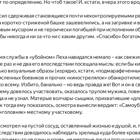
по определению. Но чтоб такое! И, кстати, вчера этого врод
сил сдерживая становящиеся почти неконтролируемыми рво
а коротко-стриженой башке зашевелились, а на загривке и 
вым мусором и не героически погибшей при исполнении обя
л бы никогда и ни за что ни с каким другим. «Спасибо» бога
мя службы в «убойном» Леха навидался немало – как свежих, 
е раз и не два его впоследствии посещала мысль: если бы 
ько визуальные образы (изрядно, кстати, «подмарафеченные»
исленных боевиков и прочих «кинострелялок» обанкротилис
о всему. Избито, банально – но ведь правда же! Вот и он в 
ему довелось участвовать, оказалось трупом мужика, пов
да и не узнал. Матерые волчары-сыщики, прихватившие «для
к тогда ему показалось, осмотра вынесли вердикт: «Самоуб
 «головняк» местному участковому.
 смотрел на пустой сосуд, оставленный жизнью и душой, и, 
следствии доводилось наблюдать зрелища куда более кров
 почему-то не раны и кровь, не мертвые лица и потухшие гла