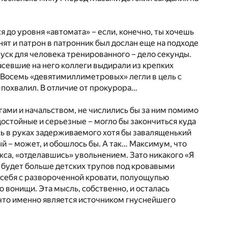
до уровня «автомата» – если, конечно, ты хочешь
ят и патрон в патронник был дослан еще на подходе
спуск для человека тренированного – дело секунды.
насевшие на него коллеги выдирали из крепких
 Восемь «девятимиллиметровых» легли в цель с
 похвалил. В отличие от прокурора…
гами и начальством, не числились бы за ним помимо
остойные и серьезные – могло бы закончиться куда
сь в руках задерживаемого хотя бы завалященький
й – может, и обошлось бы. А так… Максимум, что
кса, «отделавшись» увольнением. Зато никакого «Я
е будет больше детских трупов под кровавыми
 себя с развороченной кровати, полуощупью
 вонищи. Эта мысль, собственно, и осталась
, что именно является источником гнуснейшего