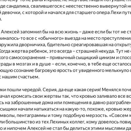
де сандалика, свалившегося с неестественно вывернутой н
й девочки, с которой и начался для старшего опера Лехи п
.
 Алексей запомнил бы на всю жизнь – даже если бы тот не с
чиналось-то все с «обычного» выезда на место преступлени
ружила дворничиха, бдительно среагировавшая на открыту
Когда жертва ребенок, это всегда – страшней некуда. Тут 
ого самосохранения – привычный сыщицкий цинизм и способ
рады в мозгах и в душе – если, конечно, в тебе еще осталос
ющую сознание багровую ярость от увиденного мелькнуло с
 с нашим счастьем.
ки пошли чередой. Серия, да еще какая серия! Менялся поч
 начал кромсать свои жертвы так, что кровью заливало все в
ь на заброшенные дома или помещения в давно разграблен
 сыщики начали натыкаться на какую-то, похоже, кровью ж
мволы, пентаграммы и тому подобную мерзость. «Совсем моз
ли большинство из тех Лехиных коллег, кому довелось повид
что и нипочем Алексей не стал бы делиться этими мыслями да