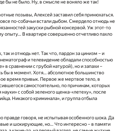
е бы не было. Ну, в смысле не воняло же так!
тные позывы, Алексей заставил себя принюхаться.
вовсе по-собачьи встали дыбом. Смердело отнюдь не
занностей закуски рыбной консервой. Уж этот-то
тому опыту… В квартире совершенно отчетливо пахло
так и отнюдь нет. Так что, пардон за цинизм – и
кинематограф и телевидение обладали способностью
 в сравнении с грубой натурой), но и запахи –
ь бы в момент. Хотя… абсолютное большинство
свое время привык. Первое же мертвое тело, в
есившегося самостоятельно, по причинам, которых
 науки» с собой зеленого щенка-«летеху», после
ийца. Никакого криминала», и группа отбыла
по правде говоря, не испытывая особенного шока. Да
авые и шокирующие, но… Что интересно – в памяти
за, а какие-то, на первый взгляд, не самые жуткие