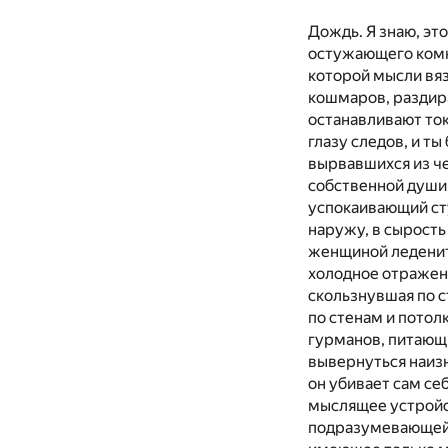
Дождь. Я знаю, эт
остужающего комн
которой мысли вяз
кошмаров, раздира
останавливают ток
глазу следов, и т
вырвавшихся из ч
собственной души.
успокаивающий сту
наружу, в сырость
женщиной леденит
холодное отражени
скользнувшая по с
по стенам и потол
гурманов, питающи
вывернуться наизн
он убивает сам се
мыслящее устройст
подразумевающей 