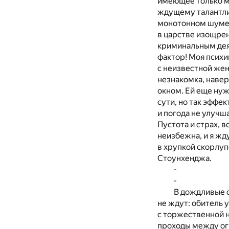
имеющее только м
ждущему талантли
монотонном шуме 
в царстве изощрен
криминальным дея
фактор! Моя псих
с неизвестной же
незнакомка, навер
окном. Ей еще нуж
сути, но так эффе
и погода не улучша
Пустота и страх, 
неизбежна, и я жд
в хрупкой скорлуп
Стоунхенджа.
-
-
В дождливые о
не ждут: обитель 
с торжественной 
проходы между ог