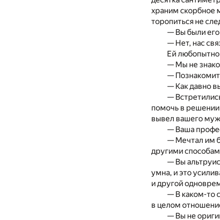
храним скорбное м
торопиться не сле
— Вы были его
— Нет, нас св
Ей любопытно,
— Мы не знак
— Познакомить
— Как давно в
— Встретились
помочь в решении 
вывел вашего муж
— Ваша профе
— Мечтал им б
другими способам
— Вы альтруис
умна, и это усили
и другой одноврем
— В каком-то 
в целом отношени
— Вы не ориг