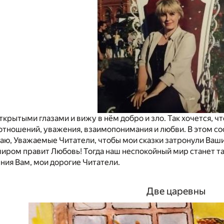
ткрытыми глазами и вижу в нём добро и зло. Так хочется, чт
 отношений, уважения, взаимопонимания и любви. В этом с
ю, Уважаемые Читатели, чтобы мои сказки затронули Ваши 
миром правит Любовь! Тогда наш неспокойный мир станет т
ния Вам, мои дорогие Читатели.
Две царевны