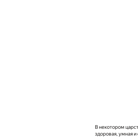
В некотором царст
здоровая, умная и