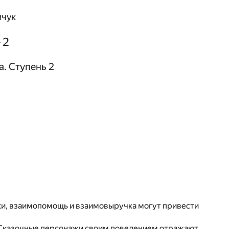
ичук
 2
. Ступень 2
пки, взаимопомощь и взаимовыручка могут привести
. Сказочные персонажи своим поведением отражают