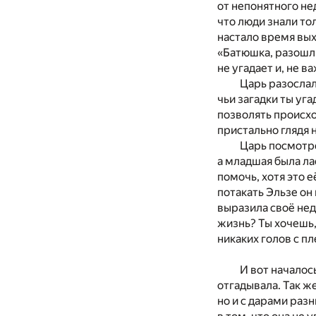
от непонятного не
что люди знали то
настало время выхо
«Батюшка, разошли 
не угадает и, не в
Царь разослал
чьи загадки ты уг
позволять происхо
пристально глядя 
Царь посмотре
а младшая была ла
помочь, хотя это 
потакать Эльзе он 
выразила своё нед
жизнь? Ты хочешь,
никаких голов с пл
И вот началос
отгадывала. Так ж
но и с дарами раз