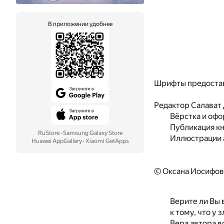
В приложении удобнее
Шрифты предоста
Редактор
Салават
Вёрстка и оф
Публикация к
RuStore
·
Samsung Galaxy Store
Иллюстрации 
Huawei AppGallery
·
Xiaomi GetApps
© Оксана Иосифов
Верите ли Вы 
к тому, что у 
Вера автора 