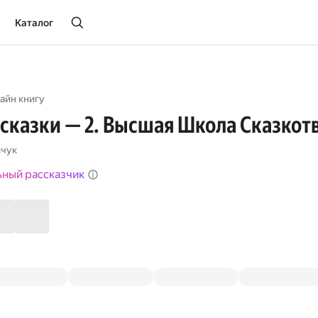
Каталог
айн книгу
казки — 2. Высшая Школа Сказкотв
ичук
ьный рассказчик