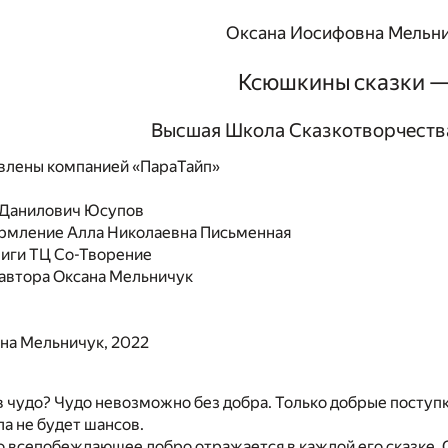
Оксана Иосифовна Мельн
Ксюшкины сказки —
Высшая Школа Сказкотворчества
влены компанией «ПараТайп»
 Данилович Юсупов
ормление
Алла Николаевна Письменная
ниги
ТЦ Со-Творение
автора
Оксана Мельничук
на Мельничук, 2022
в чудо? Чудо невозможно без добра. Только добрые посту
зла не будет шансов.
во всепобеждающее добро отражается в каждой его сказке