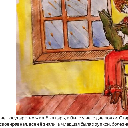
ве-государстве жил-был царь, и было у него две дочки. Ст
 своенравная, все её знали, а младшая была хрупкой, болез