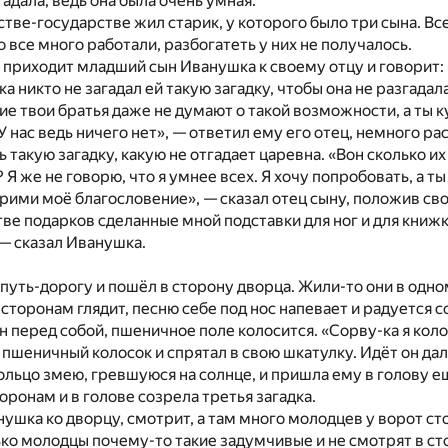
угадала, ведь она была очень умная.
стве-государстве жил старик, у которого было три сына. В
о все много работали, разбогатеть у них не получалось.
й приходит младший сын Иванушка к своему отцу и говорит: 
ка никто не загадал ей такую загадку, чтобы она не разгада
е твои братья даже не думают о такой возможности, а ты ку
У нас ведь ничего нет», — ответил ему его отец, немного р
 такую загадку, какую не отгадает царевна. «Вон сколько их
 Я же не говорю, что я умнее всех. Я хочу попробовать, а т
Прими моё благословение», — сказал отец сыну, положив сво
стве подарков сделанные мной подставки для ног и для книж
— сказал Иванушка.
 путь-дорогу и пошёл в сторону дворца. Жили-то они в одно
сторонам глядит, песню себе под нос напевает и радуется 
он перед собой, пшеничное поле колосится. «Сорву-ка я коло
пшеничный колосок и спрятал в свою шкатулку. Идёт он да
льцо змею, гревшуюся на солнце, и пришла ему в голову ещ
торонам и в голове созрела третья загадка.
ушка ко дворцу, смотрит, а там много молодцев у ворот сто
ько молодцы почему-то такие задумчивые и не смотрят в с