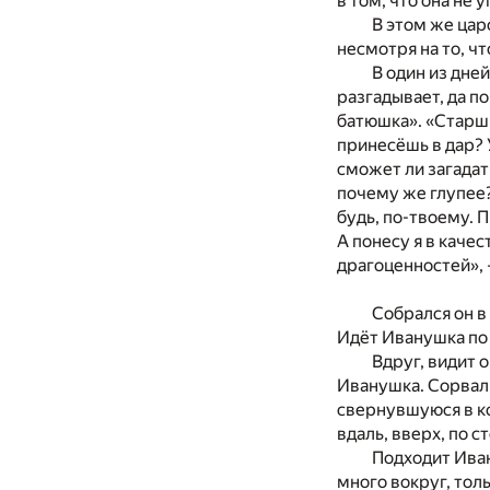
в том, что она не 
В этом же цар
несмотря на то, чт
В один из дне
разгадывает, да по
батюшка». «Старши
принесёшь в дар? 
сможет ли загадать
почему же глупее?
будь, по-твоему. 
А понесу я в каче
драгоценностей», 
Собрался он в
Идёт Иванушка по 
Вдруг, видит 
Иванушка. Сорвал 
свернувшуюся в ко
вдаль, вверх, по с
Подходит Иван
много вокруг, тол