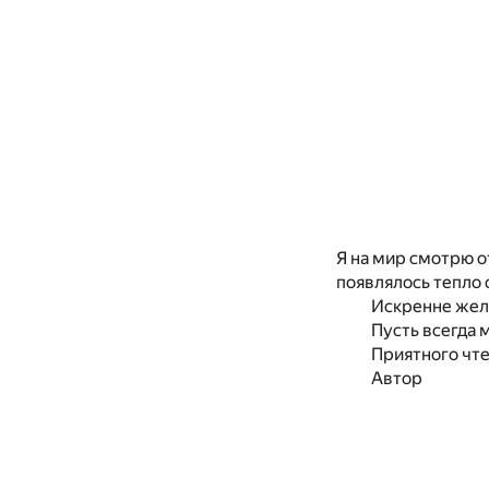
Я на мир смотрю о
появлялось тепло
Искренне жела
Пусть всегда 
Приятного чте
Автор