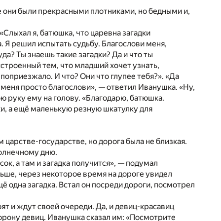
се они были прекрасными плотниками, но бедными и,
«Слыхал я, батюшка, что царевна загадки
ла. Я решил испытать судьбу. Благослови меня,
да? Ты знаешь такие загадки? Да и что ты
асстроенный тем, что младший хочет узнать,
 поприезжало. И что? Они что глупее тебя?». «Да
ы меня просто благослови», — ответил Иванушка. «Ну,
ю руку ему на голову. «Благодарю, батюшка.
ки, а ещё маленькую резную шкатулку для
м царстве-государстве, но дорога была не близкая.
солнечному дню.
сок, а там и загадка получится», — подумал
льше, через некоторое время на дороге увидел
ё одна загадка. Встал он посреди дороги, посмотрел
ят и ждут своей очереди. Да, и девиц-красавиц
торону девиц. Иванушка сказал им: «Посмотрите