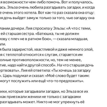
ея возможности чем-либо помочь. Вот и получалось,
сь. Эльза очень любила разгадывать загадки, и когда
очень этого хотела. Вот как-то раз сказала она отцу:
оя дочь выйдет замуж только за того, чью загадку она
ании дочери. Лия спросила у Эльзы: «А что с теми,
 ей старшая сестра. «Батюшка, ты не должен
ову с плеч не в ратном бою», — сказала младшая,
али.
я была задиристой, хвастливой и даже немного злой,
я с теплотой относится к слугам, старается им
 полные противоположности, но, тем не менее,
тие, надо найти другой способ». На что старшая дочь
ртвовать». Лия ей ответила: «Ты хочешь за загадку
. Царь подумал и сказал: «Моё слово будет таким:
я, могут послужить или ещё что-то предложить».
хи, которые загадывали загадки, но Эльза все их
к как приезжали женихи не только с загадками
и разгадывать может. Никто не мог упрекнуть её