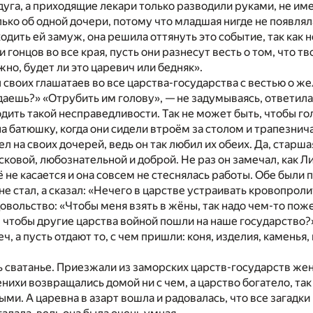
дуга, а приходящие лекари только разводили руками, не им
лько об одной дочери, потому что младшая нигде не появляла
дить ей замуж, она решила оттянуть это событие, так как не 
гонцов во все края, пусть они разнесут весть о том, что тв
ажно, будет ли это царевич или бедняк».
 своих глашатаев во все царства-государства с вестью о жел
адаешь?» «Отрубить им голову», — не задумываясь, ответила
дить такой несправедливости. Так не может быть, чтобы гол
на батюшку, когда они сидели втроём за столом и трапезнич
л на своих дочерей, ведь он так любил их обеих. Да, старша
сковой, любознательной и доброй. Не раз он замечал, как Ли
её не касается и она совсем не стеснялась работы. Обе были
не стал, а сказал: «Нечего в царстве устраивать кровопроли
овольство: «Чтобы меня взять в жёны, так надо чем-то поже
 чтобы другие царства войной пошли на наше государство?»
еч, а пусть отдают то, с чем пришли: коня, изделия, камень
ь сватанье. Приезжали из заморских царств-государств жени
енихи возвращались домой ни с чем, а царство богатело, та
ными. А царевна в азарт вошла и радовалась, что все загадк