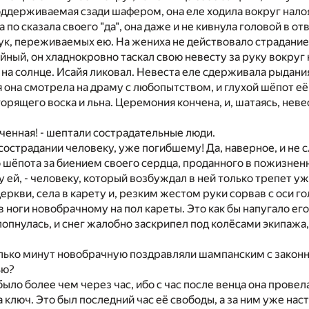
оддерживаемая сзади шафером, она еле ходила вокруг налоя
по сказала своего "да", она даже и не кивнула головой в от
к, переживаемых ею. На жениха не действовало страдание
йный, он хладнокровно таскал свою невесту за руку вокруг н
ч на солнце. Исайя ликовал. Невеста еле сдерживала рыдания
я она смотрела на драму с любопытством, и глухой шёпот е
горящего воска и льна. Церемония кончена, и, шатаясь, неве
ученная! - шептали сострадательные люди.
 сострадании человеку, уже погибшему! Да, наверное, и не 
 шёпота за биением своего сердца, проданного в пожизнен
 ей, - человеку, который возбуждал в ней только трепет у
церкви, села в карету и, резким жестом руки сорвав с оси 
в ноги новобрачному на пол кареты. Это как бы напугало его
хлопнулась, и снег жалобно заскрипел под колёсами экипажа
олько минут новобрачную поздравляли шампанским с законн
ью?
было более чем через час, ибо с час после венца она провел
а ключ. Это был последний час её свободы, а за ним уже нас