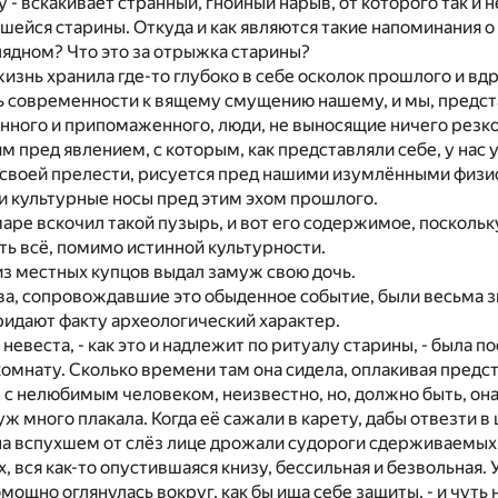
 - вскакивает странный, гнойный нарыв, от которого так и н
ейся старины. Откуда и как являются такие напоминания 
лядном? Что это за отрыжка старины?
жизнь хранила где-то глубоко в себе осколок прошлого и в
ть современности к вящему смущению нашему, и мы, предс
нного и припомаженного, люди, не выносящие ничего резког
м пред явлением, с которым, как представляли себе, у нас 
й своей прелести, рисуется пред нашими изумлёнными физи
и культурные носы пред этим эхом прошлого.
аре вскочил такой пузырь, и вот его содержимое, поскольк
сть всё, помимо истинной культурности.
из местных купцов выдал замуж свою дочь.
а, сопровождавшие это обыденное событие, были весьма з
ридают факту археологический характер.
невеста, - как это и надлежит по ритуалу старины, - была по
комнату. Сколько времени там она сидела, оплакивая предс
ы с нелюбимым человеком, неизвестно, но, должно быть, он
уж много плакала. Когда её сажали в карету, дабы отвезти в 
и на вспухшем от слёз лице дрожали судороги сдерживаемых
, вся как-то опустившаяся книзу, бессильная и безвольная. 
мощно оглянулась вокруг, как бы ища себе защиты, - и чуть 