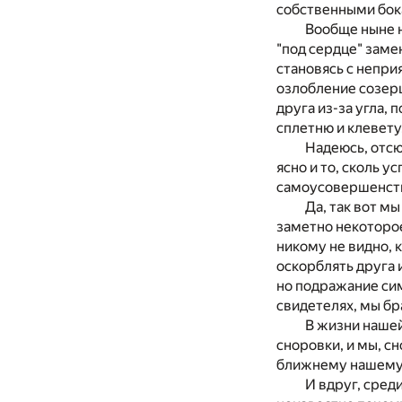
собственными бок
Вообще ныне н
"под сердце" заме
становясь с непри
озлобление созер
друга из-за угла, 
сплетню и клевету
Надеюсь, отсю
ясно и то, сколь 
самоусовершенст
Да, так вот м
заметно некоторое
никому не видно, 
оскорблять друга 
но подражание си
свидетелях, мы бр
В жизни нашей
сноровки, и мы, сн
ближнему нашему 
И вдруг, сред