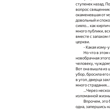
ступенек назад. П
вопрос священника 
окаменевшая от му
довольный и споко
сияло... как кирпи
много публики, вс
вместе с запахом 
церкви.
- Какая изму-
Но что в этом
новобрачная этого
человеку, чуждому
Вот она вышла из 
убор, бросила его 
в угол, дверца за
много страдания...
...Через неск
изломанной жизн
Впрочем, это 
одна, запершись н