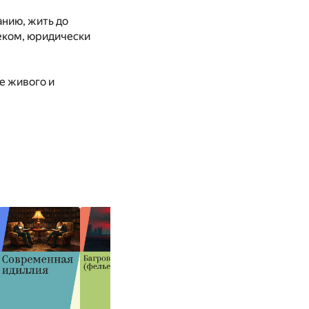
анию, жить до
веком, юридически
е живого и