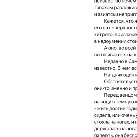
неизвестно почему
запахом разложивш
и азиатски неприг
Кажется, что 
его на поверхнос
хитрого, приглаже
в недоумении стои
А оно, во все
вытягиваются наш
Недавно в Сам
известно. В нём е
На-днях один 
Обстоятельств
они-то именно и п
Перед венцом 
на воду в тёмную 
- жить долгие год
сидела, или очень 
стояла на ногах, 
держалась на ногах
паперть, она беспо