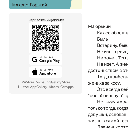
В приложении удобнее
М.Горький
Как ее обвенч
Быль
Встарину, быва
Не идёт девиц
Не хочет. Тогд
Не идёт. А же
достоинством в эт
Тогда прибега
RuStore
·
Samsung Galaxy Store
жениха за косу.
Huawei AppGallery
·
Xiaomi GetApps
Это всегда де
"облюбованную" о
Но такая мера
только тогда, ког
девушки, основанн
жизнь в самой тес
Давненько это 