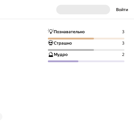
Войти
💡
Познавательно
3
💀
Страшно
3
🔮
Мудро
2