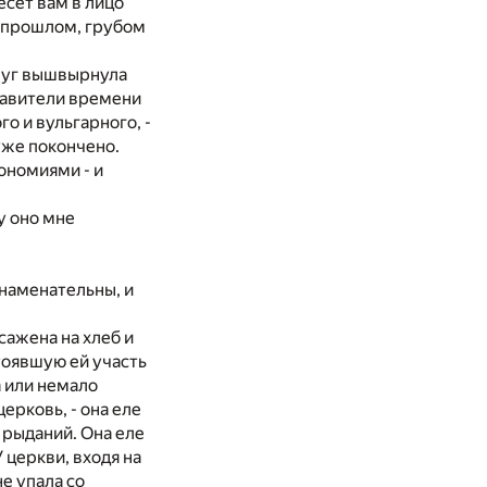
есёт вам в лицо
о прошлом, грубом
друг вышвырнула
тавители времени
о и вульгарного, -
уже покончено.
ономиями - и
у оно мне
наменательны, и
сажена на хлеб и
тоявшую ей участь
а или немало
церковь, - она еле
 рыданий. Она еле
У церкви, входя на
не упала со