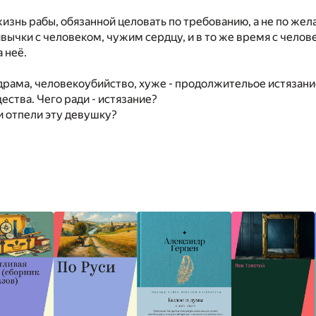
изнь рабы, обязанной целовать по требованию, а не по жел
вычки с человеком, чужим сердцу, и в то же время с чело
 неё.
 драма, человекоубийство, хуже - продолжительое истязани
ества. Чего ради - истязание?
 отпели эту девушку?