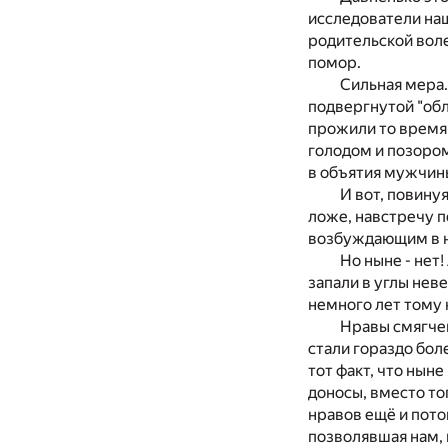
исследователи наш
родительской воле
помор.
Сильная мера.
подвергнутой "обл
прожили то время,
голодом и позором
в объятия мужчин
И вот, повину
ложе, навстречу п
возбуждающим в н
Но ныне - нет
запали в углы неве
немного лет тому 
Нравы смягчен
стали гораздо бол
тот факт, что нын
доносы, вместо тог
нравов ещё и пото
позволявшая нам, 