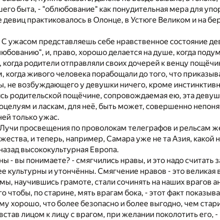
его быта, - "облюбование" как понудительная мера для уп
 девиц практиковалось в Олонце, в Устюге Великом и на бе
 С ужасом представляешь себе нравственное состояние де
юбованию", и, право, хорошо делается на душе, когда поду
 когда родители отправляли своих дочерей к венцу пощёчи
, когда живого человека порабощали до того, что приказыв
ы, не возбуждающего у девушки ничего, кроме инстинктив
ясь родительской пощёчине, сопровождаемая ею, эта девуш
оцелуям и ласкам, для неё, быть может, совершенно непон
ей только ужас.
! Лучи просвещения по проволокам телеграфов и рельсам 
жества, и теперь, например, Самара уже не та Азия, какой 
назад высококультурная Европа.
ы - вы понимаете? - смягчились нравы, и это надо считать з
ее культурны и утончённы. Смягчение нравов - это великая 
е мы, научившись грамоте, стали сочинять на наших врагов 
о чтобы, по старине, мять врагам бока, - этот факт показыв
му хорошо, что более безопасно и более выгодно, чем стар
встав лицом к лицу с врагом, при желании поколотить его, -