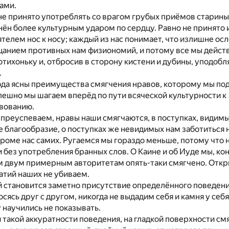
ами.
е принято употреблять со врагом грубых приёмов старины,
нён более культурным ударом по сердцу. Равно не принято 
ятелем нос к носу; каждый из нас понимает, что излишне о
цанием противных нам физиономий, и потому все мы дейст
потихоньку и, отбросив в сторону кистени и дубины, уподобл
.
да ясны преимущества смягчения нравов, которому мы под
успешно мы шагаем вперёд по пути всяческой культурности к
вованию.
ы преуспеваем, нравы наши смягчаются, в поступках, видим
 благообразие, о поступках же невидимых нам заботиться н
кроме нас самих. Ругаемся мы гораздо меньше, потому что
и без употребления бранных слов. О Каине и об Иуде мы, кон
м двум примерным авторитетам опять-таки смягчено. Откр
атий наших не убиваем.
 становится заметно присутствие определённого поведени
осясь друг с другом, никогда не выдадим себя и камня у себя
научились не показывать.
и такой аккуратности поведения, на гладкой поверхности см