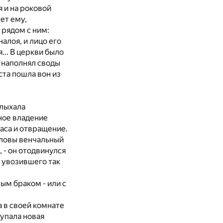
 и на роковой
вет ему,
 рядом с ним:
алоя, и лицо его
... В церкви было
ё наполнял своды
ста пошла вон из
слыхала
ное владение
жаса и отвращение.
головы венчальный
, - он отодвинулся
, увозившего так
ым браком - или с
а в своей комнате
тупала новая