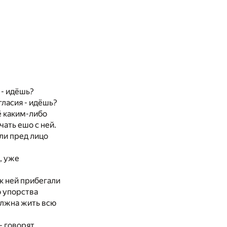
 - идёшь?
огласия - идёшь?
ё каким-либо
ать ешо с ней.
ли пред лицо
, уже
к ней прибегали
о упорства
олжна жить всю
- говорят