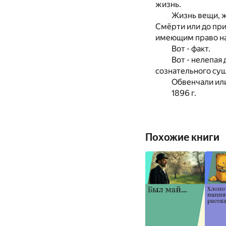
жизнь.
Жизнь вещи, ж
Смёрти или до при
имеющим право на
Вот - факт.
Вот - нелепая
сознательного сущ
Обвенчали или
1896 г.
Похожие книги