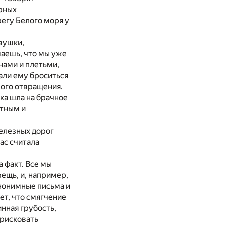
орных
регу Белого моря у
вушки,
маешь, что мы уже
нами и плетьми,
али ему броситься
ного отвращения.
ка шла на брачное
ятным и
железных дорог
нас считала
а факт. Все мы
вещь, и, например,
анонимные письма и
ает, что смягчение
инная грубость,
 рисковать