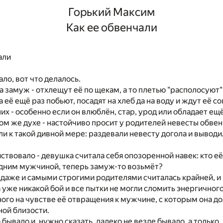
Горький Максим
Как ее обвенчали
али
ло, вот что делалось.
а замуж - отхлещут её по щекам, а то плетью "располосуют"
а её ещё раз побьют, посадят на хлеб да на воду и ждут её с
них - особенно если он влюблён, стар, урод или обладает ещ
ом же духе - настойчиво просит у родителей невесты обвенч
ли к такой дивной мере: раздевали невесту догола и выводи
йствовало - девушка считала себя опозоренной навек: кто её
дним мужчиной, теперь замуж-то возьмёт?
 даже и самыми строгими родителями считалась крайней, и 
да уже никакой бой и все пытки не могли сломить энергичног
ого на чувстве её отвращения к мужчине, с которым она д
ной близости.
бывало и, нужно сказать, далеко не везде бывало, а только, 