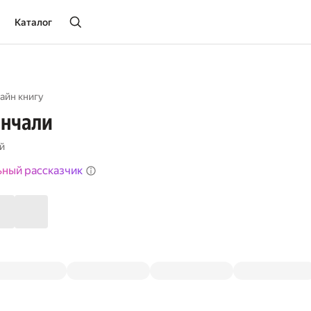
Каталог
айн книгу
енчали
й
ьный рассказчик