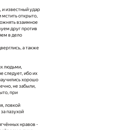
 и известный удар
и мстить открыто,
сложнять взаимное
вуем друг против
яем в дело
верглись, а также
ых людьми,
е следует, ибо их
 научились хорошо
ечно, не забыли,
ыто, при
я, ловкой
 за пазухой
ягчённых нравов -