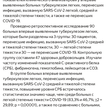
выявленных больных туберкулезом легких, перенесших
инфекцию, вызванную SARS-CoV-2 легкой, средней и
тяжелой степени тяжести, а также не перенесших
COVID-19.
Проведено ретроспективное исследование 90
больных впервые выявленным туберкулезом легких,
которые были разделены на 3 группы: 30 пациентов,
перенесшие инфекцию, вызванную SARS-CoV-2 средней
и тяжелой степени тяжести, 30 — легкой степени
тяжести и 30 — не перенесшие COVID-19. Контрольную
группу составили 47 здоровых добровольцев. Изучали
частоту изменений показателей С-реактивного белка
(СРБ), фибриногена, гемоглобина, лейкоцитов и СОЭ.
В группе больных впервые выявленным
туберкулезом легких, перенесших инфекцию,
вызванную SARS-CoV-2 средней и тяжелой степени
тяжести, повышение уровня СРБ встречалось
статистически значимо чаще, чем среди больных с
легкой степенью тяжести COVID-19 (83,3% и 46,7%; χ2 =
29,89; p = 0,00001), а также по сравнению с больными,