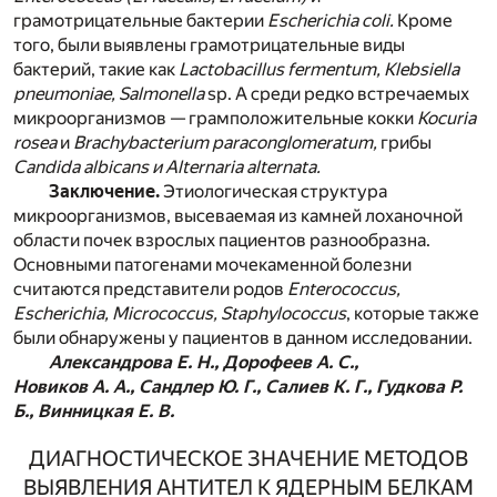
грамотрицательные бактерии
Escherichia coli.
Кроме
того, были выявлены грамотрицательные виды
бактерий, такие как
Lactobacillus fermentum, Klebsiella
pneumoniae, Salmonella
sp. А среди редко встречаемых
микроорганизмов — грамположительные кокки
Kocuria
rosea
и
Brachybacterium paraconglomeratum,
грибы
Candida albicans и Alternaria alternata.
Заключение.
Этиологическая структура
микроорганизмов, высеваемая из камней лоханочной
области почек взрослых пациентов разнообразна.
Основными патогенами мочекаменной болезни
считаются представители родов
Enterococcus,
Escherichia, Micrococcus, Staphylococcus
, которые также
были обнаружены у пациентов в данном исследовании.
Александрова Е. Н., Дорофеев А. С.,
Новиков А. А., Сандлер Ю. Г., Салиев К. Г., Гудкова Р.
Б., Винницкая Е. В.
ДИАГНОСТИЧЕСКОЕ ЗНАЧЕНИЕ МЕТОДОВ
ВЫЯВЛЕНИЯ АНТИТЕЛ К ЯДЕРНЫМ БЕЛКАМ