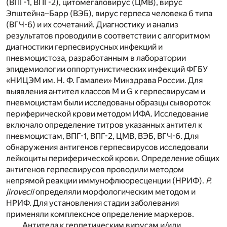
(ВПГ-1, ВПГ-2), цитомегаловирус (ЦМВ), вирус
Эпштейна–Барр (ВЭБ), вирус герпеса человека 6 типа
(ВГЧ-6) и их сочетаний. Диагностику и анализ
результатов проводили в соответствии с алгоритмом
диагностики герпесвирусных инфекций и
пневмоцистоза, разработанным в лаборатории
эпидемиологии оппортунистических инфекций ФГБУ
«НИЦЭМ им. Н. Ф. Гамалеи» Минздрава России. Для
выявления антител классов М и G к герпесвирусам и
пневмоцистам были исследованы образцы сывороток
периферической крови методом ИФА. Исследование
включало определение титров указанных антител к
пневмоцистам, ВПГ-1, ВПГ-2, ЦМВ, ВЭБ, ВГЧ-6. Для
обнаружения антигенов герпесвирусов исследовали
лейкоциты периферической крови. Определение общих
антигенов герпесвирусов проводили методом
непрямой реакции иммунофлюоресценции (НРИФ).
P.
jirovecii
определяли морфологическим методом и
НРИФ. Для установления стадии заболевания
применяли комплексное определение маркеров.
Антитела к герпетическим вирусам и/или