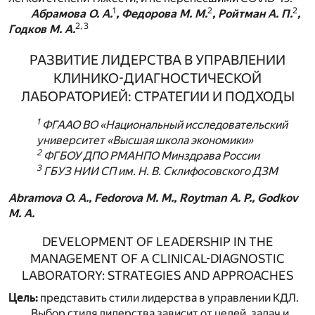
1
2
2
Абрамова О. А.
, Федорова М. М.
, Ройтман А. П.
,
2, 3
Годков М. А.
РАЗВИТИЕ ЛИДЕРСТВА В УПРАВЛЕНИИ
КЛИНИКО-ДИАГНОСТИЧЕСКОЙ
ЛАБОРАТОРИЕЙ: СТРАТЕГИИ И ПОДХОДЫ
1
ФГААО ВО «Национальный исследовательский
университет «Высшая школа экономики»
2
ФГБОУ ДПО РМАНПО Минздрава России
3
ГБУЗ НИИ СП им. Н. В. Склифосовского ДЗМ
Abramova O. A., Fedorova M. M., Roytman A. P., Godkov
M. A.
DEVELOPMENT OF LEADERSHIP IN THE
MANAGEMENT OF A CLINICAL-DIAGNOSTIC
LABORATORY: STRATEGIES AND APPROACHES
Цель:
представить стили лидерства в управлении КДЛ.
Выбор стиля лидерства зависит от целей, задач и