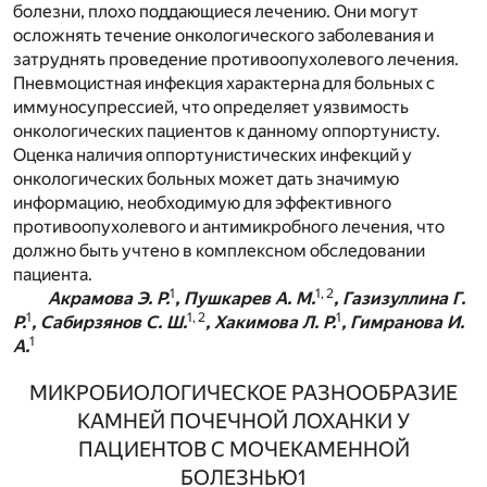
болезни, плохо поддающиеся лечению. Они могут
осложнять течение онкологического заболевания и
затруднять проведение противоопухолевого лечения.
Пневмоцистная инфекция характерна для больных с
иммуносупрессией, что определяет уязвимость
онкологических пациентов к данному оппортунисту.
Оценка наличия оппортунистических инфекций у
онкологических больных может дать значимую
информацию, необходимую для эффективного
противоопухолевого и антимикробного лечения, что
должно быть учтено в комплексном обследовании
пациента.
1
1, 2
Акрамова Э. Р.
, Пушкарев А. М.
, Газизуллина Г.
1
1, 2
1
Р.
, Сабирзянов С. Ш.
, Хакимова Л. Р.
, Гимранова И.
1
А.
МИКРОБИОЛОГИЧЕСКОЕ РАЗНООБРАЗИЕ
КАМНЕЙ ПОЧЕЧНОЙ ЛОХАНКИ У
ПАЦИЕНТОВ С МОЧЕКАМЕННОЙ
БОЛЕЗНЬЮ
1