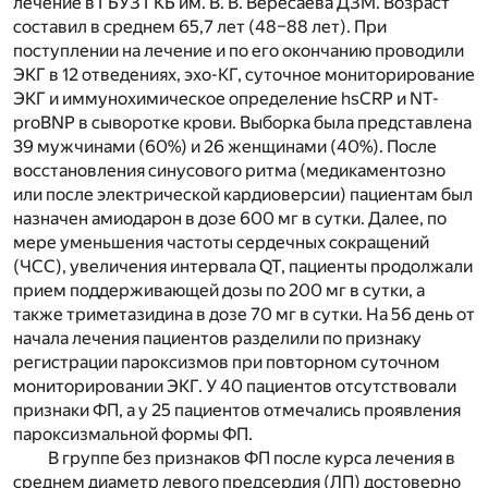
лечение в ГБУЗ ГКБ им. В. В. Вересаева ДЗМ. Возраст
составил в среднем 65,7 лет (48–88 лет). При
поступлении на лечение и по его окончанию проводили
ЭКГ в 12 отведениях, эхо-КГ, суточное мониторирование
ЭКГ и иммунохимическое определение hsCRP и NT-
proBNP в сыворотке крови. Выборка была представлена
39 мужчинами (60%) и 26 женщинами (40%). После
восстановления синусового ритма (медикаментозно
или после электрической кардиоверсии) пациентам был
назначен амиодарон в дозе 600 мг в сутки. Далее, по
мере уменьшения частоты сердечных сокращений
(ЧСС), увеличения интервала QT, пациенты продолжали
прием поддерживающей дозы по 200 мг в сутки, а
также триметазидина в дозе 70 мг в сутки. На 56 день от
начала лечения пациентов разделили по признаку
регистрации пароксизмов при повторном суточном
мониторировании ЭКГ. У 40 пациентов отсутствовали
признаки ФП, а у 25 пациентов отмечались проявления
пароксизмальной формы ФП.
В группе без признаков ФП после курса лечения в
среднем диаметр левого предсердия (ЛП) достоверно