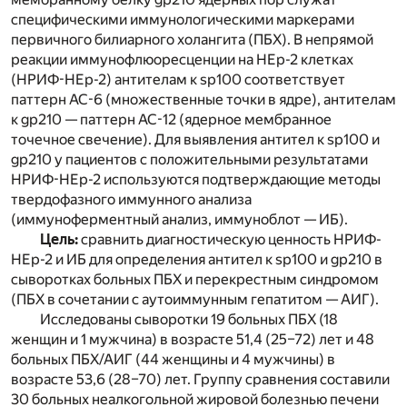
специфическими иммунологическими маркерами
первичного билиарного холангита (ПБХ). В непрямой
реакции иммунофлюоресценции на HEр-2 клетках
(НРИФ-НЕр-2) антителам к sp100 соответствует
паттерн АС-6 (множественные точки в ядре), антителам
к gp210 — паттерн АС-12 (ядерное мембранное
точечное свечение). Для выявления антител к sp100 и
gp210 у пациентов с положительными результатами
НРИФ-НЕр-2 используются подтверждающие методы
твердофазного иммунного анализа
(иммуноферментный анализ, иммуноблот — ИБ).
Цель:
сравнить диагностическую ценность НРИФ-
НЕр-2 и ИБ для определения антител к sp100 и gp210 в
сыворотках больных ПБХ и перекрестным синдромом
(ПБХ в сочетании с аутоиммунным гепатитом — АИГ).
Исследованы сыворотки 19 больных ПБХ (18
женщин и 1 мужчина) в возрасте 51,4 (25–72) лет и 48
больных ПБХ/АИГ (44 женщины и 4 мужчины) в
возрасте 53,6 (28–70) лет. Группу сравнения составили
30 больных неалкогольной жировой болезнью печени