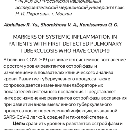
ФГАОУ ВО «Российский национальный
исследовательский медицинский университет им.
Н. И. Пирогова», г. Москва
Abdullaev R. Yu., Shorokhova V. A., Komissarova O. G.
MARKERS OF SYSTEMIC INFLAMMATION IN
PATIENTS WITH FIRST DETECTED PULMONARY
TUBERCULOSIS WHO HAVE COVID-19
У больных COVID-19 развивается системное воспаление
с ростом уровня реактантов острой фазы и
изменениями в показателях клинического анализа
крови. Развитие туберкулезного процесса также
сопровождается изменениями лабораторных
показателей системного воспаления. Представляет
интерес изменение реактантов острой фазы воспаления
при развитии вновь выявленного туберкулезного
процесса после перенесенной инфекции, вызванной
SARS-CoV-2 легкой, средней и тяжелой степени.
Цель:
сравнить уровень реактантов острой фазы и
показателей клинического анализа крови у впервые