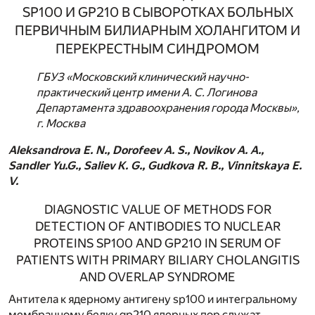
SP100 И GP210 В СЫВОРОТКАХ БОЛЬНЫХ
ПЕРВИЧНЫМ БИЛИАРНЫМ ХОЛАНГИТОМ И
ПЕРЕКРЕСТНЫМ СИНДРОМОМ
ГБУЗ «Московский клинический научно-
практический центр имени А. С. Логинова
Департамента здравоохранения города Москвы»,
г. Москва
Aleksandrova E. N., Dorofeev A. S., Novikov A. A.,
Sandler Yu.G., Saliev K. G., Gudkova R. B., Vinnitskaya E.
V.
DIAGNOSTIC VALUE OF METHODS FOR
DETECTION OF ANTIBODIES TO NUCLEAR
PROTEINS SP100 AND GP210 IN SERUM OF
PATIENTS WITH PRIMARY BILIARY CHOLANGITIS
AND OVERLAP SYNDROME
Антитела к ядерному антигену sp100 и интегральному
мембранному белку gp210 ядерных пор служат