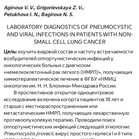
Aginova V. V., Grigorievskaya Z. V.,
Petukhova I. N., Bagirova N. S.
LABORATORY DIAGNOSTICS OF PNEUMOCYSTIC
AND VIRAL INFECTIONS IN PATIENTS WITH NON-
SMALL CELL LUNG CANCER
Цель:
изучить видовой состав и частоту встречаемости
возбудителей оппортунистических инфекций у
онкологических больных с диагнозом
«немелкоклеточный рак легкого (НМРЛ)», получающих
химиотерапевтическое лечение в ФГБУ «НМИЦ
онкологии им. Н. Н. Блохина» Минздрава России.
В проспективное открытое одноцентровое
исследование включена когорта пациентов 18 лет и
старше с местнораспространенным или
метастатическим НМРЛ, получающих лекарственную
противоопухолевую терапию. Проводили поиск
оппортунистических инфекций следующей этиологии:
Pneumocystis jirovecii
, вирус простого герпеса I и II типа