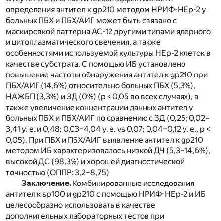
определения антител к gp210 методом НРИФ-HEp-2 у
больных ПБХ и ПБХ/АИГ может быть связано с
маскировкой паттерна АС-12 другими типами ядерного
и цитоплазматического свечения, а также
особенностями используемой культуры HEp-2 клеток в
качестве субстрата. С помощью ИБ установлено
повышение частоты обнаружения антител к gp210 при
ПБХ/АИГ (14,6%) относительно больных ПБХ (5,3%),
НАЖБП (3,3%) и ЗД (0%) (р < 0,05 во всех случаях), а
также увеличение концентрации данных антител у
больных ПБХ и ПБХ/АИГ по сравнению с ЗД (0,25; 0,02–
3,41 у. е. и 0,48; 0,03–4,04 у. е. vs 0,07; 0,04–0,12 у. е., р <
0,05). При ПБХ и ПБХ/АИГ выявление антител к gp210
методом ИБ характеризовалось низкой ДЧ (5,3–14,6%),
высокой ДС (98,3%) и хорошей диагностической
точностью (ОППР: 3,2–8,75).
Заключение.
Комбинированные исследования
антител к sp100 и gp210 с помощью НРИФ-НЕр-2 и ИБ
целесообразно использовать в качестве
дополнительных лабораторных тестов при