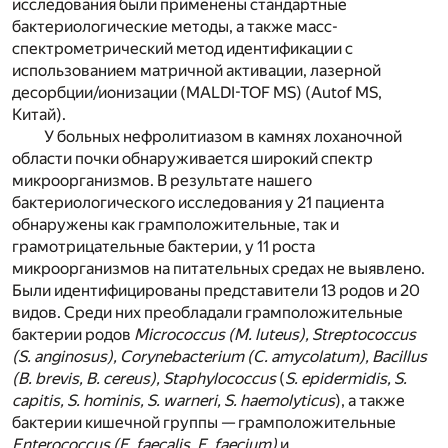
исследования были применены стандартные
бактериологические методы, а также масс-
спектрометрический метод идентификации с
использованием матричной активации, лазерной
десорбции/ионизации (MALDI-TOF MS) (Autof MS,
Китай).
У больных нефролитиазом в камнях лоханочной
области почки обнаруживается широкий спектр
микроорганизмов. В результате нашего
бактериологического исследования у 21 пациента
обнаружены как грамположительные, так и
грамотрицательные бактерии, у 11 роста
микроорганизмов на питательных средах не выявлено.
Были идентифицированы представители 13 родов и 20
видов. Среди них преобладали грамположительные
бактерии родов
Micrococcus (M. luteus), Streptococcus
(S. anginosus), Corynebacterium (C. amycolatum), Bacillus
(B. brevis, B. cereus), Staphylococcus
(
S. epidermidis, S.
capitis, S. hominis, S. warneri, S. haemolyticus
), а также
бактерии кишечной группы — грамположительные
Enterococcus (E. faecalis, E. faecium)
и