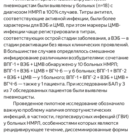
пневмоцистам были выявлены у больных (n=18) с
диагнозом НМРЛ в 100% случаев. Титры антител,
соответствующие активной инфекции, были более
характерны для ВЭБ и ЦМВ, при этом маркеры ЦМВ-
инфекции чаще регистрировали в титрах,
соответствующих острой стадии заболевания, а ВЭБ — в
стадии реактивации без явных клинических проявлений.
В большинстве случаев определялось смешанное
инфицирование различными возбудителями: сочетание
ВПГ-1 + ВЭБ + ЦМВ обнаружено у 10 больных НМРЛ;
ВПГ-1 + ВЭБ + ЦМВ + ВГЧ-6 — у 6 больных; ВПГ-1 + ВПГ-2
+ ВЭБ + ЦМВ — у 1 больного; ВПГ-1 + ВПГ-2 + ВЭБ + ЦМВ +
ВГЧ-6 — также у 1 пациента. При исследовании БАЛ у 3
из 7 обследованных пациентов были выявлены
пневмоцисты.
Проведенное пилотное исследование обозначило
важную проблему наличия оппортунистических
инфекций, в частности, герпесвирусных инфекций (ГВИ)
у больных НМРЛ, особенностями которых являются
рецидивирующее течение, диссеминированные формы