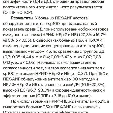
специфичности (ДЧ и ДС), отношения правдоподобия
положительного и отрицательного результата теста
(ОППР и ОПОР).
Результаты.
У больных ПБХ/АИГ частота
обнаружения антител к sp100 превышала данный
показатель среди ЗД при использовании обоих методов
иммунного анализа (НРИФ-HEp-2 и ИБ) (20,8% и 16,7%
vs 0%, р < 0,05). В сыворотках больных ПБХ и ПБХ/АИГ
отмечено увеличение концентрации антител к sp100,
выявляемых методом ИБ, по сравнению с группой ЗД
(0,7; 0,05–4,44 у. е. и 0,4; 0,03–3,42 у. е. vs 0,07; 0,03–
0,12 у. е., р < 0,05). Наблюдалась «слабая» степень
согласованности результатов исследования антител к
sp100 методами НРИФ-HEp-2 и ИБ (æ=0,37). При ПБХ и
ПБХ/АИГ обнаружение антител к sp100 методами
НРИФ-НЕр-2 и ИБ отличалось низкой ДЧ (10,6–20,8%),
высокой ДС (96,7–98,3%) и хорошей диагностической
эффективностью (ОППР от 3,16 до 10,0 и выше).
При использовании НРИФ-HEp-2 антитела к gp210 в
сыворотках больных ПБХ и ПБХ/АИГ не выявлялись.
Отсутствие диагностической эффективности