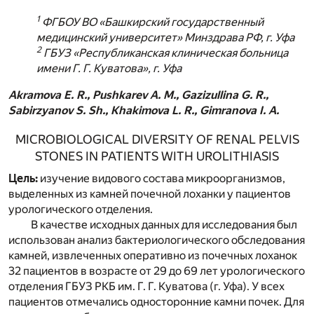
1
ФГБОУ ВО «Башкирский государственный
медицинский университет» Минздрава РФ, г. Уфа
2
ГБУЗ «Республиканская клиническая больница
имени Г. Г. Куватова», г. Уфа
Akramova E. R., Pushkarev A. M., Gazizullina G. R.,
Sabirzyanov S. Sh., Khakimova L. R., Gimranova I. A.
MICROBIOLOGICAL DIVERSITY OF RENAL PELVIS
STONES IN PATIENTS WITH UROLITHIASIS
Цель:
изучение видового состава микроорганизмов,
выделенных из камней почечной лоханки у пациентов
урологического отделения.
В качестве исходных данных для исследования был
использован анализ бактериологического обследования
камней, извлеченных оперативно из почечных лоханок
32 пациентов в возрасте от 29 до 69 лет урологического
отделения ГБУЗ РКБ им. Г. Г. Куватова (г. Уфа). У всех
пациентов отмечались односторонние камни почек. Для