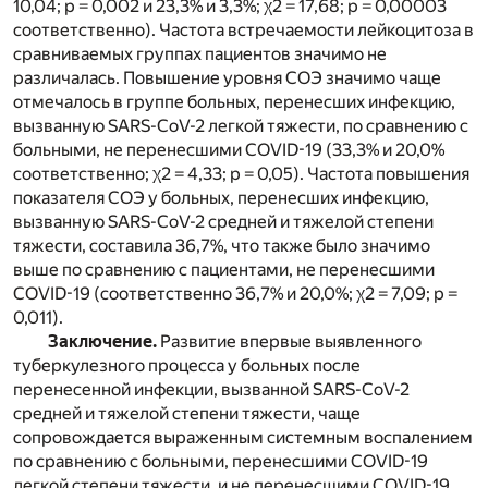
10,04; p = 0,002 и 23,3% и 3,3%; χ2 = 17,68; p = 0,00003
соответственно). Частота встречаемости лейкоцитоза в
сравниваемых группах пациентов значимо не
различалась. Повышение уровня СОЭ значимо чаще
отмечалось в группе больных, перенесших инфекцию,
вызванную SARS-CoV-2 легкой тяжести, по сравнению с
больными, не перенесшими COVID-19 (33,3% и 20,0%
соответственно; χ2 = 4,33; p = 0,05). Частота повышения
показателя СОЭ у больных, перенесших инфекцию,
вызванную SARS-CoV-2 средней и тяжелой степени
тяжести, составила 36,7%, что также было значимо
выше по сравнению с пациентами, не перенесшими
COVID-19 (соответственно 36,7% и 20,0%; χ2 = 7,09; p =
0,011).
Заключение.
Развитие впервые выявленного
туберкулезного процесса у больных после
перенесенной инфекции, вызванной SARS-CoV-2
средней и тяжелой степени тяжести, чаще
сопровождается выраженным системным воспалением
по сравнению с больными, перенесшими COVID-19
легкой степени тяжести, и не перенесшими COVID-19.