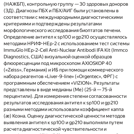
(НАЖБП), контрольную группу — 30 здоровых доноров
(ЗД). Диагнозы ПБХ и ПБХ/АИГ были установлены в
соответствии с международными диагностическими
критериями и подтверждены результатами
морфологического исследования биоптатов печени.
Определение антител к sp100 и gp210 осуществлялось
методами НРИФ-НЕр-2 c использованием тест системы
ImmuGlo HЕp-2-Cell Anti-Nuclear Antibodi IFA Kit (Immco
Diagnostics, США) визуальной оценкой образцов
флюоресценции под микроскопом AXIOSKOP 40
(«Zeiss», Германия) и ИБ при помощи коммерческого
набора реагентов «Liver-9-line» («Orgentec», ФРГ) с
программным обеспечением «VIZION». Результаты
представлены в виде медианы (Ме) (25-й — 75-й
перцентили). Для измерения степени согласованности
результатов исследования антител к sp100 и gp210
разными методами использовали коэффициент каппа
(æ) Коэна. Оценку диагностической ценности методов
выявления антител к sp100 и gp210 выполняли путем
расчета диагностической чувствительности и