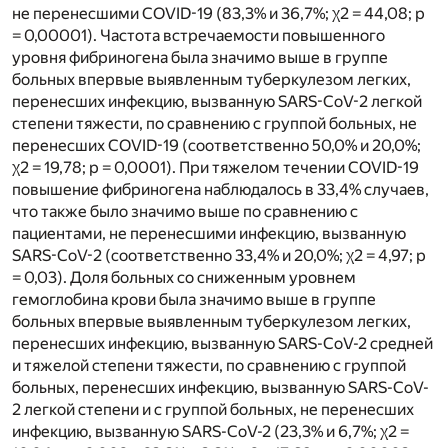
не перенесшими COVID-19 (83,3% и 36,7%; χ2 = 44,08; p
= 0,00001). Частота встречаемости повышенного
уровня фибриногена была значимо выше в группе
больных впервые выявленным туберкулезом легких,
перенесших инфекцию, вызванную SARS-CоV-2 легкой
степени тяжести, по сравнению с группой больных, не
перенесших COVID-19 (соответственно 50,0% и 20,0%;
χ2 = 19,78; p = 0,0001). При тяжелом течении COVID-19
повышение фибриногена наблюдалось в 33,4% случаев,
что также было значимо выше по сравнению с
пациентами, не перенесшими инфекцию, вызванную
SARS-CоV-2 (соответственно 33,4% и 20,0%; χ2 = 4,97; p
= 0,03). Доля больных со сниженным уровнем
гемоглобина крови была значимо выше в группе
больных впервые выявленным туберкулезом легких,
перенесших инфекцию, вызванную SARS-CoV-2 средней
и тяжелой степени тяжести, по сравнению с группой
больных, перенесших инфекцию, вызванную SARS-CoV-
2 легкой степени и с группой больных, не перенесших
инфекцию, вызванную SARS-CoV-2 (23,3% и 6,7%; χ2 =