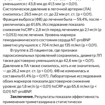
уменьшился с 43,8 мм до 41,5 мм (р < 0,01).
Систолическое давление в легочной артерии (ЛА)
снизилось с 29,5 мм рт. ст. до 22 мм рт. ст. (р < 0,01).
Фракция выброса (ФВ) до лечения была — 59,4%, после –
увеличилась до 61,6%. Исследование показало
снижение hsCRP с 2,8 мг/л перед лечением до 2,1 мг/л (р
= 0,053) после лечения. Уровень маркера
гемодинамического состояния сердца NT-proBNP
заметно улучшился: с 704 пг/мл до 135 пг/мл (р < 0,01).
В группе в 25 пациентов, где признаки
пароксизмальных проявлений сохранились, диаметр ЛП
также достоверно уменьшился до 42,6 мм (р < 0,01).
Давление в ЛА также снизилось, хоть и не значительно,
— до 26,2 мм рт. ст. (р < 0,01). ФВ не изменилась и
составила 61,4% (р = 0,117). Лабораторные исследования
обоих маркеров показали достоверное снижение
уровня: до 1,8 мг/л (р < 0,01) hsCRP и до 65,6 пг/мл (р <
0,01) NT-proBNP.
Заключение.
Результаты показали эффективность
применения триметазидина в статистически