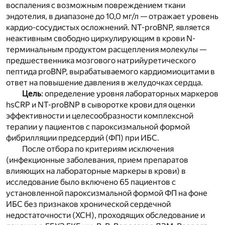
воспаления с возможным повреждением ткани
эндотелия, в диапазоне до 10,0 мг/л — отражает уровень
кардио-сосудистых осложнений. NT-proBNP, является
неактивным свободно циркулирующим в крови N-
терминальным продуктом расщепления молекулы —
предшественника мозгового натрийуретического
пептида proBNP, вырабатываемого кардиомиоцитами в
ответ на повышение давления в желудочках сердца.
Цель
: определение уровня лабораторных маркеров
hsCRP и NT-proBNP в сыворотке крови для оценки
эффективности и целесообразности комплексной
терапии у пациентов с пароксизмальной формой
фибрилляции предсердий (ФП) при ИБС.
После отбора по критериям исключения
(инфекционные заболевания, прием препаратов
влияющих на лабораторные маркеры в крови) в
исследование было включено 65 пациентов с
установленной пароксизмальной формой ФП на фоне
ИБС без признаков хронической сердечной
недостаточности (ХСН), проходящих обследование и