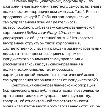
На смену партиципаторному подходу пришло
разграничение понимания местного самоуправления в
политическом и юридическом смыслах. Так, Г. Розин в
продолжение идей П. Лабанда под юридическим
самоуправлением понимал деятельность
правоспособного субъекта — самоуправленческой
корпорации (
Selbstverwaltungskörper
) — по
упорядочению общественной жизни. Что касается
внутренней структуры такой корпорации и,
соответственно, участия граждан в административных
делах, то эти вопросы выводились за рамки
юридического понимания самоуправления и
рассматривались как суть самоуправления в
политическом смысле. Таким образом,
партиципаторный элемент как политический аспект
самоуправления отграничивался от юридического
23
.
Конструкция самоуправленческой корпорации
(юридического лица публичного права) позволяла, не
противопоставляя самоуправление государству,
говорить об относительной самостоятельности
муниципалитетов внутри государственной структуры