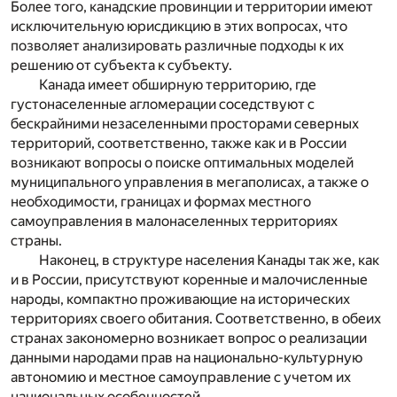
Более того, канадские провинции и территории имеют
исключительную юрисдикцию в этих вопросах, что
позволяет анализировать различные подходы к их
решению от субъекта к субъекту.
Канада имеет обширную территорию, где
густонаселенные агломерации соседствуют с
бескрайними незаселенными просторами северных
территорий, соответственно, также как и в России
возникают вопросы о поиске оптимальных моделей
муниципального управления в мегаполисах, а также о
необходимости, границах и формах местного
самоуправления в малонаселенных территориях
страны.
Наконец, в структуре населения Канады так же, как
и в России, присутствуют коренные и малочисленные
народы, компактно проживающие на исторических
территориях своего обитания. Соответственно, в обеих
странах закономерно возникает вопрос о реализации
данными народами прав на национально-культурную
автономию и местное самоуправление с учетом их
национальных особенностей.