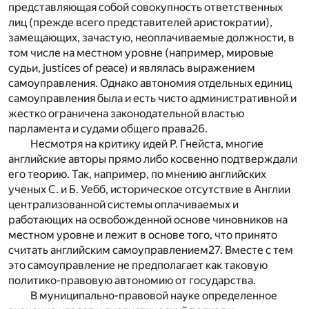
представляющая собой совокупность ответственных
лиц (прежде всего представителей аристократии),
замещающих, зачастую, неоплачиваемые должности, в
том числе на местном уровне (например, мировые
судьи, justices of peace) и являлась выражением
самоуправления. Однако автономия отдельных единиц
самоуправления была и есть чисто административной и
жестко ограничена законодательной властью
парламента и судами общего права
26
.
Несмотря на критику идей Р. Гнейста, многие
английские авторы прямо либо косвенно подтверждали
его теорию. Так, например, по мнению английских
ученых С. и Б. Уебб, историческое отсутствие в Англии
централизованной системы оплачиваемых и
работающих на освобожденной основе чиновников на
местном уровне и лежит в основе того, что принято
считать английским самоуправлением
27
. Вместе с тем
это самоуправление не предполагает как таковую
политико-правовую автономию от государства.
В муниципально-правовой науке определенное