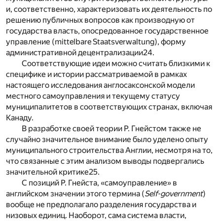
и, соответственно, характеризовать их деятельность по
решению публичных вопросов как производную от
государства власть, опосредованное государственное
управление (mittelbare Staatsverwaltung), форму
административной децентрализации
24
.
Соответствующие идеи можно считать близкими к
специфике и истории рассматриваемой в рамках
настоящего исследования англосаксонской модели
местного самоуправления и текущему статусу
муниципалитетов в соответствующих странах, включая
Канаду.
В разработке своей теории Р. Гнейстом также не
случайно значительное внимание было уделено опыту
муниципального строительства Англии, несмотря на то,
что связанные с этим анализом выводы подвергались
значительной критике
25
.
С позиций Р. Гнейста, «самоуправление» в
английском значении этого термина (
Self-government
)
вообще не предполагало разделения государства и
низовых единиц. Наоборот, сама система власти,