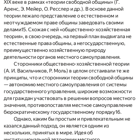
XIX веке в рамках «теории свободной общины» (Г.
Аренс, Э. Мейер, О. Ресслер и др.). В основе данной
теории лежало представление о естественном и
неотчуждаемом праве общины заведовать своими
делами
15
. Схожая с ней «общественно-хозяйственная
теория», в свою очередь, на первый план выдвигала не
естественные права общины, а негосударственную,
преимущественно хозяйственную природу
деятельности органов местного самоуправления.
Сторонники общественно-хозяйственной теории
(А. И. Васильчиков, Р. Моль) в целом отстаивали те же
принципы, что и сторонники теории свободной общины
— автономию местного самоуправления от системы
государственного управления, широкие возможности
для граждан участвовать в решении вопросов местного
значения, противопоставляя местное самоуправление
бюрократическому государственному порядку
16
.
Однако, каким бы простым и привлекательным не
казался данный подход, он является одним из
нескольких, принятых в мире. Идея об
институциональной автономии местного