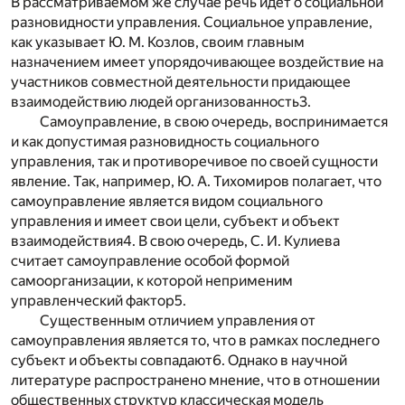
В рассматриваемом же случае речь идет о социальной
разновидности управления. Социальное управление,
как указывает Ю. М. Козлов, своим главным
назначением имеет упорядочивающее воздействие на
участников совместной деятельности придающее
взаимодействию людей организованность
3
.
Самоуправление, в свою очередь, воспринимается
и как допустимая разновидность социального
управления, так и противоречивое по своей сущности
явление. Так, например, Ю. А. Тихомиров полагает, что
самоуправление является видом социального
управления и имеет свои цели, субъект и объект
взаимодействия
4
. В свою очередь, С. И. Кулиева
считает самоуправление особой формой
самоорганизации, к которой неприменим
управленческий фактор
5
.
Существенным отличием управления от
самоуправления является то, что в рамках последнего
субъект и объекты совпадают
6
. Однако в научной
литературе распространено мнение, что в отношении
общественных структур классическая модель