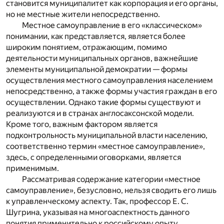
становится муниципалитет как корпорация и его органы,
но не местные жители непосредственно.
Местное самоуправление в его «классическом»
понимании, как представляется, является более
широким понятием, отражающим, помимо
деятельности муниципальных органов, важнейшие
элементы муниципальной демократии — формы
осуществления местного самоуправления населением
непосредственно, а также формы участия граждан в его
осуществлении. Однако такие формы существуют и
реализуются и в странах англосаксонской модели.
Кроме того, важным фактором является
подконтрольность муниципальной власти населению,
соответственно термин «местное самоуправление»,
здесь, с определенными оговорками, является
применимым.
Рассматривая содержание категории «местное
самоуправление», безусловно, нельзя сводить его лишь
к управленческому аспекту. Так, профессор Е. С.
Шугрина, указывая на многоаспектность данного
понятия применительно к российскому опыту,