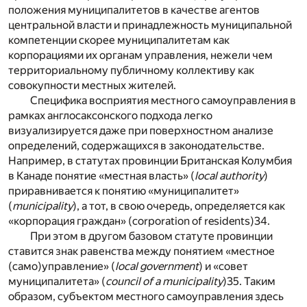
положения муниципалитетов в качестве агентов
центральной власти и принадлежность муниципальной
компетенции скорее муниципалитетам как
корпорациями их органам управления, нежели чем
территориальному публичному коллективу как
совокупности местных жителей.
Специфика восприятия местного самоуправления в
рамках англосаксонского подхода легко
визуализируется даже при поверхностном анализе
определений, содержащихся в законодательстве.
Например, в статутах провинции Британская Колумбия
в Канаде понятие «местная власть» (
local authority
)
приравнивается к понятию «муниципалитет»
(
municipality
), а тот, в свою очередь, определяется как
«корпорация граждан» (corporation of residents)
34
.
При этом в другом базовом статуте провинции
ставится знак равенства между понятием «местное
(само)управление» (
local government
) и «совет
муниципалитета» (
council of a municipality
)
35
. Таким
образом, субъектом местного самоуправления здесь