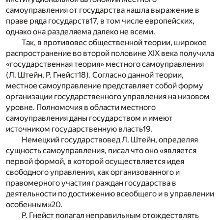
самоуправления от государства нашла выражение в
праве ряда государств
17
, в том числе европейских,
однако она разделяема далеко не всеми.
Так, в противовес общественной теории, широкое
распространение во второй половине XIX века получила
«государственная теория» местного самоуправления
(Л. Штейн, Р. Гнейст
18
). Согласно данной теории,
местное самоуправление представляет собой форму
организации государственного управления на низовом
уровне. Полномочия в области местного
самоуправления даны государством и имеют
источником государственную власть
19
.
Немецкий государствовед Л. Штейн, определяя
сущность самоуправления, писал что оно «является
первой формой, в которой осуществляется идея
свободного управления, как организованного и
правомерного участия граждан государства в
деятельности по достижению всеобщего и в управлении
особенным»
20
.
Р. Гнейст полагал неправильным отождествлять