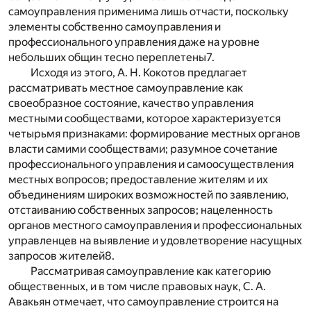
самоуправления применима лишь отчасти, поскольку
элементы собственно самоуправления и
профессионального управления даже на уровне
небольших общин тесно переплетены
7
.
Исходя из этого, А. Н. Кокотов предлагает
рассматривать местное самоуправление как
своеобразное состояние, качество управления
местными сообществами, которое характеризуется
четырьмя признаками: формирование местных органов
власти самими сообществами; разумное сочетание
профессионального управления и самоосуществления
местных вопросов; предоставление жителям и их
объединениям широких возможностей по заявлению,
отстаиванию собственных запросов; нацеленность
органов местного самоуправления и профессиональных
управленцев на выявление и удовлетворение насущных
запросов жителей
8
.
Рассматривая самоуправление как категорию
общественных, и в том числе правовых наук, С. А.
Авакьян отмечает, что самоуправление строится на