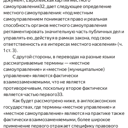
документ, Европейская хартия местного
самоуправления
32
, дает следующее определение
местного самоуправления: «под местным
самоуправлением понимается право и реальная
способность органов местного самоуправления
регламентировать значительную часть публичных дел и
управлять ею, действуя в рамках закона, под свою
ответственность и в интересах местного населения» (ч.
1 ст. 3).
С другой стороны, в переводах на разные языки
рассматриваемые термины — «местное
самоуправление» и «местное (муниципальное)
управление» являются фактически
взаимозаменяемыми, что не является
противоречивым, поскольку второе фактически
является частью первого
33
.
Как будет рассмотрено ниже, в англосаксонских
государствах, где термины «местное управление» и
«местное самоуправление» являются на практике также
фактически взаимозаменяемыми, более широкое
применение первого отражает специфику правового