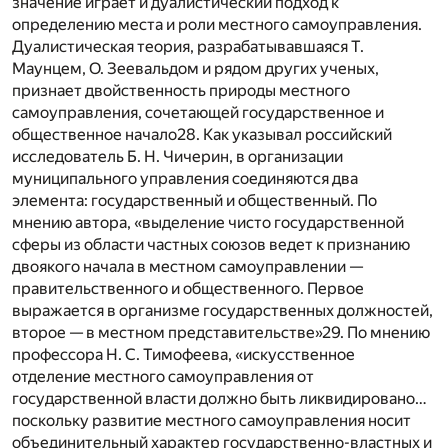
значение играет и дуалистический подход к
определению места и роли местного самоуправления.
Дуалистическая теория, разрабатывавшаяся Т.
Маунцем, О. Зеевальдом и рядом других ученых,
признает двойственность природы местного
самоуправления, сочетающей государственное и
общественное начало
28
. Как указывал российский
исследователь Б. Н. Чичерин, в организации
муниципального управления соединяются два
элемента: государственный и общественный. По
мнению автора, «выделение чисто государственной
сферы из области частных союзов ведет к признанию
двоякого начала в местном самоуправлении —
правительственного и общественного. Первое
выражается в организме государственных должностей,
второе — в местном представительстве»
29
. По мнению
профессора Н. С. Тимофеева, «искусственное
отделение местного самоуправления от
государственной власти должно быть ликвидировано…
поскольку развитие местного самоуправления носит
объединительный характер государственно-властных и