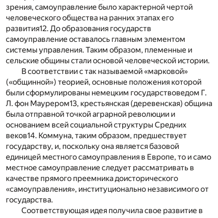
зрения, самоуправление было характерной чертой
человеческого общества на ранних этапах его
развития
12
. До образования государств
самоуправление оставалось главным элементом
системы управления. Таким образом, племенные и
сельские общины стали основой человеческой истории.
В соответствии с так называемой «марковой»
(«общинной») теорией, основные положения которой
были сформулированы немецким государствоведом Г.
Л. фон Маурером
13
, крестьянская (деревенская) община
была отправной точкой аграрной революции и
основанием всей социальной структуры Средних
веков
14
. Коммуна, таким образом, предшествует
государству, и, поскольку она является базовой
единицей местного самоуправления в Европе, то и само
местное самоуправление следует рассматривать в
качестве прямого преемника доисторического
«самоуправления», институционально независимого от
государства.
Соответствующая идея получила свое развитие в