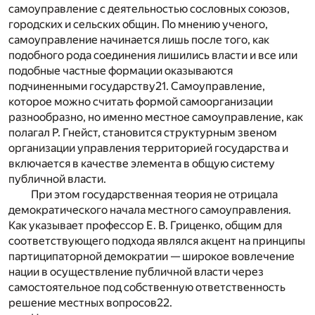
самоуправление с деятельностью сословных союзов,
городских и сельских общин. По мнению ученого,
самоуправление начинается лишь после того, как
подобного рода соединения лишились власти и все или
подобные частные формации оказываются
подчиненными государству
21
. Самоуправление,
которое можно считать формой самоорганизации
разнообразно, но именно местное самоуправление, как
полагал Р. Гнейст, становится структурным звеном
организации управления территорией государства и
включается в качестве элемента в общую систему
публичной власти.
При этом государственная теория не отрицала
демократического начала местного самоуправления.
Как указывает профессор Е. В. Гриценко, общим для
соответствующего подхода являлся акцент на принципы
партиципаторной демократии — широкое вовлечение
нации в осуществление публичной власти через
самостоятельное под собственную ответственность
решение местных вопросов
22
.