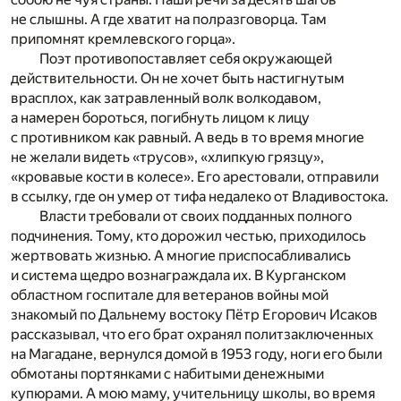
не слышны. А где хватит на полразговорца. Там
припомнят кремлевского горца».
Поэт противопоставляет себя окружающей
действительности. Он не хочет быть настигнутым
врасплох, как затравленный волк волкодавом,
а намерен бороться, погибнуть лицом к лицу
с противником как равный. А ведь в то время многие
не желали видеть «трусов», «хлипкую грязцу»,
«кровавые кости в колесе». Его арестовали, отправили
в ссылку, где он умер от тифа недалеко от Владивостока.
Власти требовали от своих подданных полного
подчинения. Тому, кто дорожил честью, приходилось
жертвовать жизнью. А многие приспосабливались
и система щедро вознаграждала их. В Курганском
областном госпитале для ветеранов войны мой
знакомый по Дальнему востоку Пётр Егорович Исаков
рассказывал, что его брат охранял политзаключенных
на Магадане, вернулся домой в 1953 году, ноги его были
обмотаны портянками с набитыми денежными
купюрами. А мою маму, учительницу школы, во время