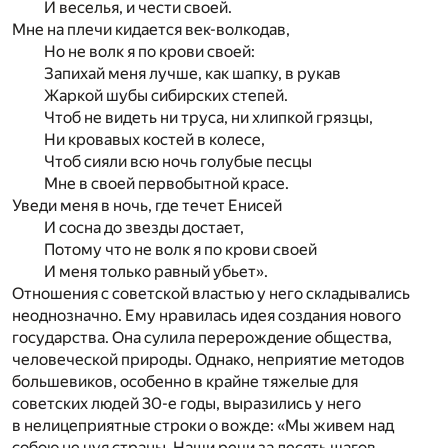
И веселья, и чести своей.
Мне на плечи кидается век-волкодав,
Но не волк я по крови своей:
Запихай меня лучше, как шапку, в рукав
Жаркой шубы сибирских степей.
Чтоб не видеть ни труса, ни хлипкой грязцы,
Ни кровавых костей в колесе,
Чтоб сияли всю ночь голубые песцы
Мне в своей первобытной красе.
Уведи меня в ночь, где течет Енисей
И сосна до звезды достает,
Потому что не волк я по крови своей
И меня только равный убьет».
Отношения с советской властью у него складывались
неоднозначно. Ему нравилась идея создания нового
государства. Она сулила перерождение общества,
человеческой природы. Однако, неприятие методов
большевиков, особенно в крайне тяжелые для
советских людей 30-е годы, выразились у него
в нелицеприятные строки о вожде: «Мы живем над
собою не чуя страны. Наши речи за десять шагов