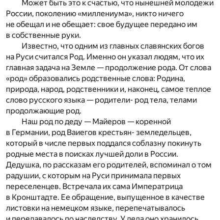
Может быть это к счастью, что нынешней молодежи
России, поколению «миллениума», никто ничего
не обещал и не обещает: свое будущее передано им
в собственные руки.
Известно, что одним из главных славянских богов
на Руси считался Род. Именно он указал людям, что их
главная задача на Земле — продолжение рода. От слова
«род» образовались родственные слова: Родина,
природа, народ, родственники и, наконец, самое теплое
слово русского языка — родители- род тела, телами
продолжающие род.
Наш род по деду — Майеров — коренной
в Германии, род Ваиегов крестьян- земледельцев,
который в числе первых поддался соблазну покинуть
родные места в поисках лучшей доли в России.
Дедушка, по рассказам его родителей, вспоминал о том
радушии, с которым на Руси принимала первых
переселенцев. Встречала их сама Императрица
в Кронштадте. Ее обращение, выпущенное в качестве
листовки на немецком языке, перепечатывалось
и передавалось по наследству. У деда оно хранилось