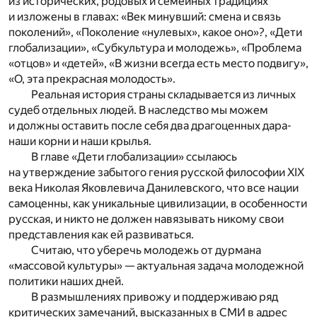
из исторических, родовых и семейных традициях
и изложены в главах: «Век минувший: смена и связь
поколений», «Поколение «нулевых», какое оно»?, «Дети
глобализации», «Субкультура и молодежь», «Проблема
«отцов» и «детей», «В жизни всегда есть место подвигу»,
«О, эта прекрасная молодость».
Реальная история страны складывается из личных
судеб отдельных людей. В наследство мы можем
и должны оставить после себя два драгоценных дара-
наши корни и наши крылья.
В главе «Дети глобализации» ссылаюсь
на утверждение забытого гения русской философии XIX
века Николая Яковлевича Данилевского, что все нации
самоценны, как уникальные цивилизации, в особенности
русская, и никто не должен навязывать никому свои
представления как ей развиваться.
Считаю, что уберечь молодежь от дурмана
«массовой культуры» — актуальная задача молодежной
политики наших дней.
В размышлениях привожу и поддерживаю ряд
критических замечаний, высказанных в СМИ в адрес