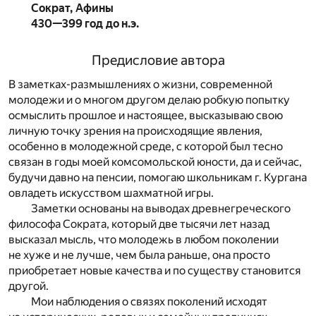
Сократ, Афины
430—399 год до н.э.
Предисловие автора
В заметках-размышлениях о жизни, современной
молодежи и о многом другом делаю робкую попытку
осмыслить прошлое и настоящее, высказываю свою
личную точку зрения на происходящие явления,
особенно в молодежной среде, с которой был тесно
связан в годы моей комсомольской юности, да и сейчас,
будучи давно на пенсии, помогаю школьникам г. Кургана
овладеть искусством шахматной игры.
Заметки основаны на выводах древнегреческого
философа Сократа, который две тысячи лет назад
высказал мысль, что молодежь в любом поколении
не хуже и не лучше, чем была раньше, она просто
приобретает новые качества и по существу становится
другой.
Мои наблюдения о связях поколений исходят