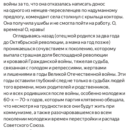
войны за то, что она отказалась написать донос
на одного из немцев-переселенцев по надуманному
предлогу, комендант села столкнул с крыльца конторы.
Она получила ушибы и не смогла пойти на работу. О,
времена! О, нравы!
Оглядываясь назад (отец мой родился за два года
до Октябрьской революции, а мама на год позже)
проникаешься сочувствием к поколению, которому
выпала страшная доля беспощадной революции
и кровавой Гражданской войны, тяжелая судьба,
связанная с голодом и репрессиями, жертвами
и лишениями в годы Великой Отечественной войны. Эти
годы оставили глубокий след не только в судьбах людей
того времени, моих родителей и родственников,
но и всех родившихся после войны, особенно молодежи
60-х — 70-х годов, которым партия клятвенно обещала,
что несмотря на трудности все они будут жить при
коммунизме, а также разочаровавшемся во всем
поколении молодежи времен перестройки и распада
Советского Союза.