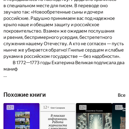
в специальном месте для писем. В переводе оно
звучало так: «Новообретенные сыны и дочери
российские. Радушно принимаем вас под надежное
крыло наше и обещаем защиту и российское
покровительство. Взамен же ожидаем послушания
и рвения, беспримерного усердия, бестрепетного
служения нашему Отечеству. А кто не согласен — пусть
нынче же убирается обратно! Гнилые сердцем и слабые
руками в российском государстве — без надобности».
В 1772—1773 годы Екатерина Великая подписала два
маниф
...
Похожие книги
Все