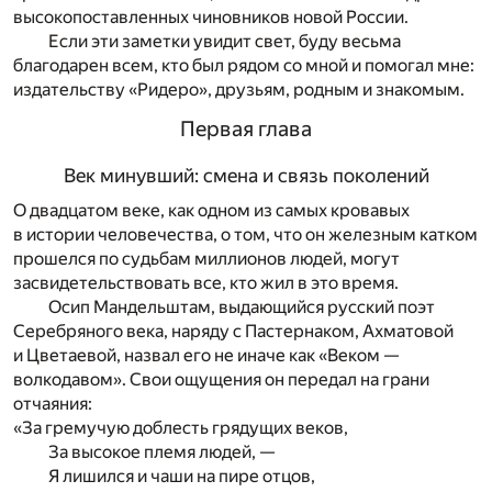
высокопоставленных чиновников новой России.
Если эти заметки увидит свет, буду весьма
благодарен всем, кто был рядом со мной и помогал мне:
издательству «Ридеро», друзьям, родным и знакомым.
Первая глава
Век минувший: смена и связь поколений
О двадцатом веке, как одном из самых кровавых
в истории человечества, о том, что он железным катком
прошелся по судьбам миллионов людей, могут
засвидетельствовать все, кто жил в это время.
Осип Мандельштам, выдающийся русский поэт
Серебряного века, наряду с Пастернаком, Ахматовой
и Цветаевой, назвал его не иначе как «Веком —
волкодавом». Свои ощущения он передал на грани
отчаяния:
«За гремучую доблесть грядущих веков,
За высокое племя людей, —
Я лишился и чаши на пире отцов,