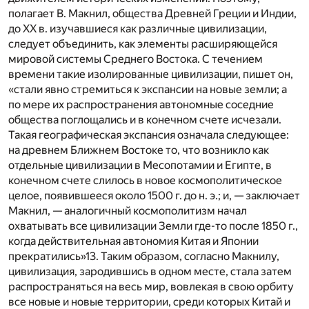
полагает В. Макнил, общества Древней Греции и Индии,
до ХХ в. изучавшиеся как различные цивилизации,
следует объединить, как элементы расширяющейся
мировой системы Среднего Востока. С течением
времени такие изолированные цивилизации, пишет он,
«стали явно стремиться к экспансии на новые земли; а
по мере их распространения автономные соседние
общества поглощались и в конечном счете исчезали.
Такая географическая экспансия означала следующее:
на древнем Ближнем Востоке то, что возникло как
отдельные цивилизации в Месопотамии и Египте, в
конечном счете слилось в новое космополитическое
целое, появившееся около 1500 г. до н. э.; и, — заключает
Макнил, — аналогичный космополитизм начал
охватывать все цивилизации Земли где-то после 1850 г.,
когда действительная автономия Китая и Японии
прекратились»
13
. Таким образом, согласно Макнилу,
цивилизация, зародившись в одном месте, стала затем
распространяться на весь мир, вовлекая в свою орбиту
все новые и новые территории, среди которых Китай и