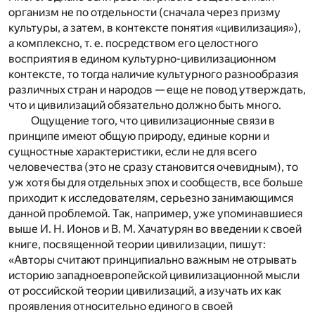
организм не по отдельности (сначала через призму
культуры, а затем, в контексте понятия «цивилизация»),
а комплексно, т. е. посредством его целостного
восприятия в едином культурно-цивилизационном
контексте, то тогда наличие культурного разнообразия
различных стран и народов — еще не повод утверждать,
что и цивилизаций обязательно должно быть много.
Ощущение того, что цивилизационные связи в
принципе имеют общую природу, единые корни и
сущностные характеристики, если не для всего
человечества (это не сразу становится очевидным), то
уж хотя бы для отдельных эпох и сообществ, все больше
приходит к исследователям, серьезно занимающимся
данной проблемой. Так, например, уже упоминавшиеся
выше И. Н. Ионов и В. М. Хачатурян во введении к своей
книге, посвященной теории цивилизации, пишут:
«Авторы считают принципиально важным не отрывать
историю западноевропейской цивилизационной мысли
от российской теории цивилизаций, а изучать их как
проявления относительно единого в своей