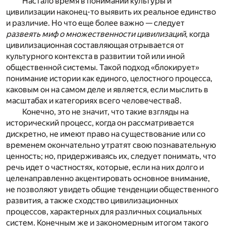
Настало время в понимании культуры и
цивилизации наконец-то выявить их реальное единство
и различие. Но что еще более важно — следует
развеять миф о множественности цивилизаций
, когда
цивилизационная составляющая отрывается от
культурного контекста в развитии той или иной
общественной системы. Такой подход «блокирует»
понимание истории как единого, целостного процесса,
каковым он на самом деле и является, если мыслить в
масштабах и категориях всего человечества
8
.
Конечно, это не значит, что такие взгляды на
исторический процесс, когда он рассматривается
дискретно, не имеют право на существование или со
временем окончательно утратят свою познавательную
ценность; но, придерживаясь их, следует понимать, что
речь идет о частностях, которые, если на них долго и
целенаправленно акцентировать основное внимание,
не позволяют увидеть общие тенденции общественного
развития, а также сходство цивилизационных
процессов, характерных для различных социальных
систем. Конечным же и закономерным итогом такого