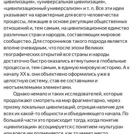
цивилизация», «универсальная цивилизация»,
«цивилизационный универсализм» и т. п. Все эти идеи
указывают на характерные для всего человечества
процессы, лежащие в основе регуляции общественных
отношений и, тем самым, на цивилизационное единство
различных стран и народов, составляющих мировое
сообщество. Для сторонников такого подхода является
вполне очевидным, что после эпохи Великих
географических открытий все страны и народы
достаточно быстро оказались втянутыми в глобальные
процессы и, тем самым, в единую мировую историю. А к
началу ХХ в. они объективно оформились уже в
целостную систему, став ее составными и
неотъемлемыми элементами.
Однако немало и таких исследователей, которые
продолжают смотреть на мир фрагментарно, через
призму локальных цивилизаций, отрицая наличие для
всех их какой-то общности и объединяющего начала. По
большей части это происходит тогда, когда понятие
«цивилизация» ассоциируется с понятием «культура»
или вовсе им подменяется, как то имеет место,