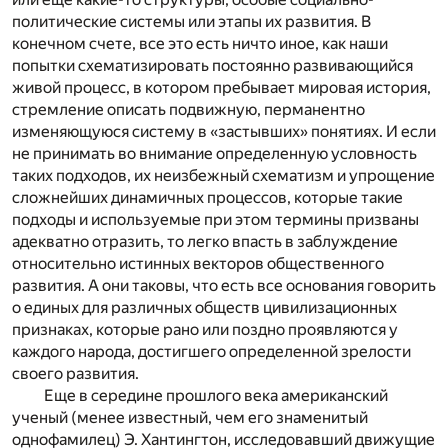
политические системы или этапы их развития. В
конечном счете, все это есть ничто иное, как наши
попытки схематизировать постоянно развивающийся
живой процесс, в котором пребывает мировая история,
стремление описать подвижную, перманентно
изменяющуюся систему в «застывших» понятиях. И если
не принимать во внимание определенную условность
таких подходов, их неизбежный схематизм и упрощение
сложнейших динамичных процессов, которые такие
подходы и используемые при этом термины призваны
адекватно отразить, то легко впасть в заблуждение
относительно истинных векторов общественного
развития. А они таковы, что есть все основания говорить
о единых для различных обществ цивилизационных
признаках, которые рано или поздно проявляются у
каждого народа, достигшего определенной зрелости
своего развития.
Еще в середине прошлого века американский
ученый (менее известный, чем его знаменитый
однофамилец) Э. Хантингтон, исследовавший движущие