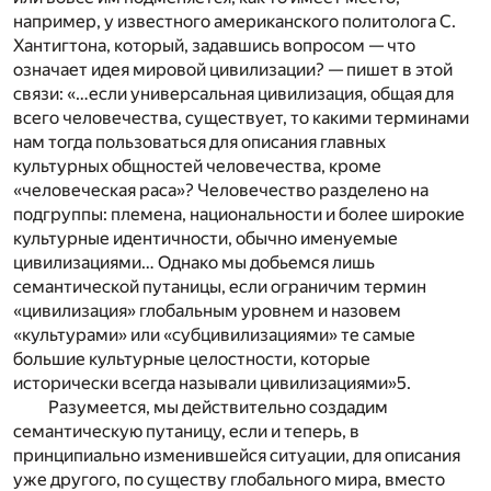
например, у известного американского политолога С.
Хантигтона, который, задавшись вопросом — что
означает идея мировой цивилизации? — пишет в этой
связи: «…если универсальная цивилизация, общая для
всего человечества, существует, то какими терминами
нам тогда пользоваться для описания главных
культурных общностей человечества, кроме
«человеческая раса»? Человечество разделено на
подгруппы: племена, национальности и более широкие
культурные идентичности, обычно именуемые
цивилизациями… Однако мы добьемся лишь
семантической путаницы, если ограничим термин
«цивилизация» глобальным уровнем и назовем
«культурами» или «субцивилизациями» те самые
большие культурные целостности, которые
исторически всегда называли цивилизациями»
5
.
Разумеется, мы действительно создадим
семантическую путаницу, если и теперь, в
принципиально изменившейся ситуации, для описания
уже другого, по существу глобального мира, вместо