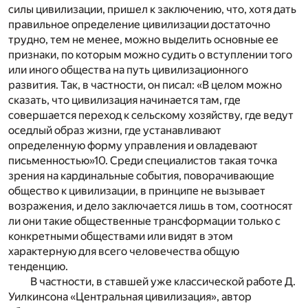
силы цивилизации, пришел к заключению, что, хотя дать
правильное определение цивилизации достаточно
трудно, тем не менее, можно выделить основные ее
признаки, по которым можно судить о вступлении того
или иного общества на путь цивилизационного
развития. Так, в частности, он писал: «В целом можно
сказать, что цивилизация начинается там, где
совершается переход к сельскому хозяйству, где ведут
оседлый образ жизни, где устанавливают
определенную форму управления и овладевают
письменностью»
10
. Среди специалистов такая точка
зрения на кардинальные события, поворачивающие
общество к цивилизации, в принципе не вызывает
возражения, и дело заключается лишь в том, соотносят
ли они такие общественные трансформации только с
конкретными обществами или видят в этом
характерную для всего человечества общую
тенденцию.
В частности, в ставшей уже классической работе Д.
Уилкинсона «Центральная цивилизация», автор