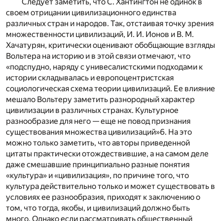
Следует заметить, что С. Хантингтон не одинок в
своем отрицании цивилизационного единства
различных стран и народов. Так, отстаивая точку зрения
множественности цивилизаций, И. И. Ионов и В. М.
Хачатурян, критически оценивают обобщающие взгляды
Вольтера на историю и в этой связи отмечают, что
«подспудно, наряду с унивесалистскими подходами к
истории складывалась и европоцентристская
социологическая схема теории цивилизаций. Ее влияние
мешало Вольтеру заметить разнородный характер
цивилизации в различных странах. Культурное
разнообразие для него — еще не повод признания
существования множества цивилизаций»
6
. На это
можно только заметить, что авторы приведенной
цитаты практически отождествившие, а на самом деле
даже смешавшие принципиально разные понятия
«культура» и «цивилизация», по причине того, что
культура действительно только и может существовать в
условиях ее разнообразия, приходят к заключению о
том, что тогда, якобы, и цивилизаций должно быть
много. Однако если рассматривать общественный