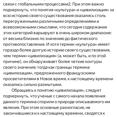
связи с глобальными процессами
2
. При этом важно
подчеркнуть, что понятия «культура» и «цивилизация» за
всю историю своего существования оказались столь
перегруженными различными определениями и
всевозможными смыслами, что сегодня содержания
этих категорий варьируют в очень широком диапазоне:
от весьма близких по значению до фактического
противопоставления. И хотя термин «культура» имеет
гораздо более долгую историю своего существования,
чем термин «цивилизация» (а, может быть, и по этой
причине), он обнаруживает более четкие контуры
своего значения; тогда как границы термина
«цивилизация», предложенного французскими
просветителями в Новое время, к настоящему времени
оказались сильно размытыми.
Обращаясь к понятию «цивилизация», следует
подчеркнуть, что ученые с самого начала появления
данного термина спорили о природе описываемого им
явления. При этом основные разногласия, не
закончившиеся и к настоящему времени, сводятся к