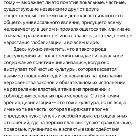
тому — выражает ли это понятие локальные, частные,
существующие независимо друг от друга
общественные системы или дело касается какого-то
общего, универсального явления, присущего всему
человечеству в целом и проявляющегося так или иначе
сначала в различных регионах планеты, а затем, по мере
нарастания глобализации, и во всем мире.
Здесь нужно заметить, что в такого рода
рассуждениях из поля зрения выпадает изначальное
содержание понятия «цивилизация», когда оно
выступает той частью культуры, которая касается
взаимоотношений людей, основанных на признании
верховенства законов и обязательном их исполнении,
на разделении властей, а также на признании и
соблюдении основных прав человека. С этой точки
зрения, цивилизация — это тоже культура, но не вся, а
именно та ее часть, которая выражает вполне
определенную ступень и особый характер социальных
отношений, где на первый план выступают гражданские,
правовые, гуманитарные аспекты взаимодействия
между индивидами и различными сообществами