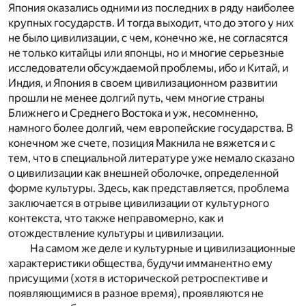
Япония оказались одними из последних в ряду наиболее
крупных государств. И тогда выходит, что до этого у них
не было цивилизации, с чем, конечно же, не согласятся
не только китайцы или японцы, но и многие серьезные
исследователи обсуждаемой проблемы, ибо и Китай, и
Индия, и Япония в своем цивилизационном развитии
прошли не менее долгий путь, чем многие страны
Ближнего и Среднего Востока и уж, несомненно,
намного более долгий, чем европейские государства. В
конечном же счете, позиция Макнила не вяжется и с
тем, что в специальной литературе уже немало сказано
о цивилизации как внешней оболочке, определенной
форме культуры. Здесь, как представляется, проблема
заключается в отрыве цивилизации от культурного
контекста, что также неправомерно, как и
отождествление культуры и цивилизации.
На самом же деле и культурные и цивилизационные
характеристики общества, будучи имманентно ему
присущими (хотя в исторической ретроспективе и
появляющимися в разное время), проявляются не