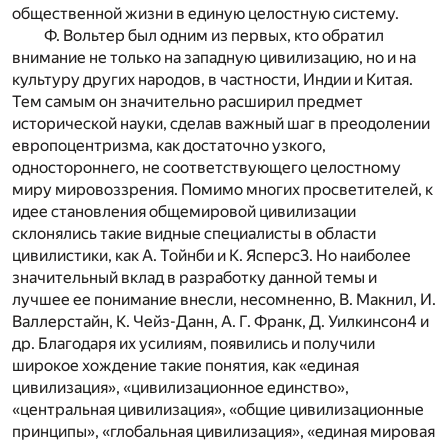
общественной жизни в единую целостную систему.
Ф. Вольтер был одним из первых, кто обратил
внимание не только на западную цивилизацию, но и на
культуру других народов, в частности, Индии и Китая.
Тем самым он значительно расширил предмет
исторической науки, сделав важный шаг в преодолении
европоцентризма, как достаточно узкого,
одностороннего, не соответствующего целостному
миру мировоззрения. Помимо многих просветителей, к
идее становления общемировой цивилизации
склонялись такие видные специалисты в области
цивилистики, как А. Тойнби и К. Ясперс
3
. Но наиболее
значительный вклад в разработку данной темы и
лучшее ее понимание внесли, несомненно, В. Макнил, И.
Валлерстайн, К. Чейз-Данн, А. Г. Франк, Д. Уилкинсон
4
и
др. Благодаря их усилиям, появились и получили
широкое хождение такие понятия, как «единая
цивилизация», «цивилизационное единство»,
«центральная цивилизация», «общие цивилизационные
принципы», «глобальная цивилизация», «единая мировая