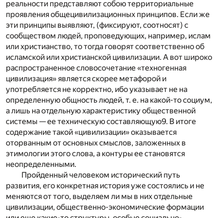
реальности представляют собою территориальные
проявления общецивилизационных принципов. Если же
эти принципы выявляют, (фиксируют, соотносят) с
сообществом людей, проповедующих, например, ислам
или христианство, то тогда говорят соответственно об
исламской или христианской цивилизации. А вот широко
распространенное словосочетание «техногенная
цивилизация» является скорее метафорой и
употребляется не корректно, ибо указывает не на
определенную общность людей, т. е. на какой-то социум,
а лишь на отдельную характеристику общественной
системы — ее техническую составляющую
9
. В итоге
содержание такой «цивилизации» оказывается
оторванным от основных смыслов, заложенных в
этимологии этого слова, а контуры ее становятся
неопределенными.
Пройденный человеком исторический путь
развития, его конкретная история уже состоялись и не
меняются от того, выделяем ли мы в них отдельные
цивилизации, общественно-экономические формации
или еще какие-то структуры, особые социально-