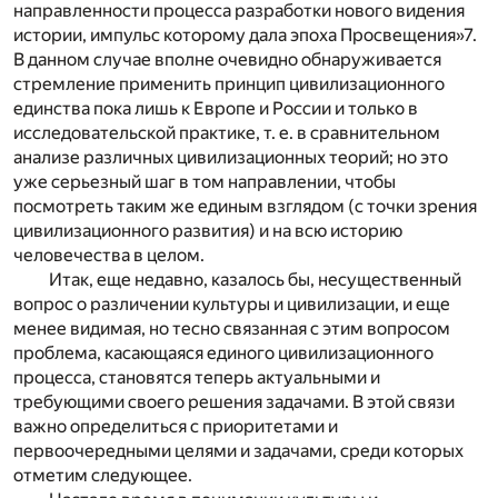
направленности процесса разработки нового видения
истории, импульс которому дала эпоха Просвещения»
7
.
В данном случае вполне очевидно обнаруживается
стремление применить принцип цивилизационного
единства пока лишь к Европе и России и только в
исследовательской практике, т. е. в сравнительном
анализе различных цивилизационных теорий; но это
уже серьезный шаг в том направлении, чтобы
посмотреть таким же единым взглядом (с точки зрения
цивилизационного развития) и на всю историю
человечества в целом.
Итак, еще недавно, казалось бы, несущественный
вопрос о различении культуры и цивилизации, и еще
менее видимая, но тесно связанная с этим вопросом
проблема, касающаяся единого цивилизационного
процесса, становятся теперь актуальными и
требующими своего решения задачами. В этой связи
важно определиться с приоритетами и
первоочередными целями и задачами, среди которых
отметим следующее.