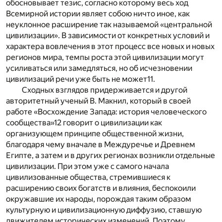
обосновывает тезис, согласно которому весь ход
Всемирной истории являет собою ничто иное, как
неуклонное расширение так называемой «центральной
цивилизации». В зависимости от конкретных условий и
характера вовлечения в этот процесс все новых и новых
регионов мира, темпы роста этой цивилизации могут
усиливаться или замедляться, но об исчезновении
цивилизаций речи уже быть не может
11
.
Сходных взглядов придерживается и другой
авторитетный ученый В. Макнил, который в своей
работе «Восхождение Запада: история человеческого
сообщества»
12
говорит о цивилизации как
организующем принципе общественной жизни,
благодаря чему вначале в Междуречье и Древнем
Египте, а затем и в других регионах возникли отдельные
цивилизации. При этом уже с самого начала
цивилизованные общества, стремившиеся к
расширению своих богатств и влияния, беспокоили
окружавшие их народы, порождая таким образом
культурную и цивилизационную диффузию, ставшую
движителем исторических изменений. Поэтому,