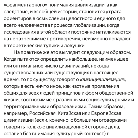
«фрагментарного» понимания цивилизации, а как
следствие, и всеобщей истории, становится утрата
ориентиров в осмыслении целостного и единого для
всего человечества процесса глобализации, когда
исследования в этой области постоянно наталкиваются
на неразрешимые противоречия, неизменно попадают
в теоретические тупики и ловушки.
На практике же это выглядит следующим образом.
Когда пытаются определить наибольшее, наименьшее
или оптимальное число цивилизаций, некогда
существовавших или существующих в настоящее
время, то по существу говорят о
квазицивилизациях
,
которые есть ничто иное, как частные проявления
общих для всех людей принципов и форм общественной
жизни, соотносимые с различными социокультурными и
территориальными образованиями. Таким образом,
например, Российская, Китайская или Европейская
цивилизации (если, конечно, с большими оговорками
говорить только о цивилизационной стороне дела,
оставив без внимания культурный контекст) в