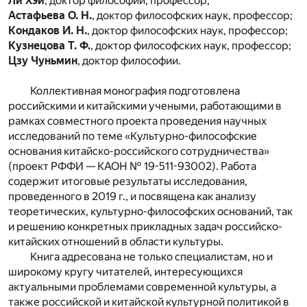
Ли Хэй
, доктор философии, профессор;
Астафьева О. Н.
, доктор философских наук, профессор;
Кондаков И. Н.
, доктор философских наук, профессор;
Кузнецова Т. Ф.
, доктор философских наук, профессор;
Цзу Чуньмин
, доктор философии.
Коллективная монография подготовлена
российскими и китайскими учеными, работающими в
рамках совместного проекта проведения научных
исследований по теме «Культурно-философские
основания китайско-российского сотрудничества»
(проект РФФИ — КАОН № 19-511-93002). Работа
содержит итоговые результаты исследования,
проведенного в 2019 г., и посвящена как анализу
теоретических, культурно-философских оснований, так
и решению конкретных прикладных задач российско-
китайских отношений в области культуры.
Книга адресована не только специалистам, но и
широкому кругу читателей, интересующихся
актуальными проблемами современной культуры, а
также российской и китайской культурной политикой в