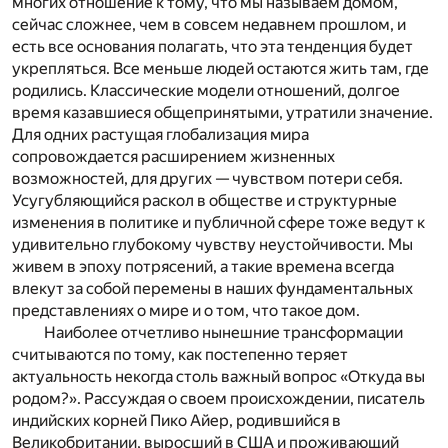
многих отношение к тому, что мы называем домом,
сейчас сложнее, чем в совсем недавнем прошлом, и
есть все основания полагать, что эта тенденция будет
укрепляться. Все меньше людей остаются жить там, где
родились. Классические модели отношений, долгое
время казавшиеся общепринятыми, утратили значение.
Для одних растущая глобализация мира
сопровождается расширением жизненных
возможностей, для других — чувством потери себя.
Усугубляющийся раскол в обществе и структурные
изменения в политике и публичной сфере тоже ведут к
удивительно глубокому чувству неустойчивости. Мы
живем в эпоху потрясений, а такие времена всегда
влекут за собой перемены в наших фундаментальных
представлениях о мире и о том, что такое дом.
Наиболее отчетливо нынешние трансформации
считываются по тому, как постепенно теряет
актуальность некогда столь важный вопрос «Откуда вы
родом?». Рассуждая о своем происхождении, писатель
индийских корней Пико Айер, родившийся в
Великобритании, выросший в США и проживающий