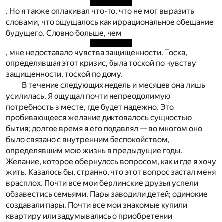
. Но я также оплакивал что-то, что не мог выразить
словами, что ощущалось как иррациональное обещание
будущего. Словно больше, чем
, мне недоставало чувства защищенности. Тоска,
определявшая этот кризис, была тоской по чувству
защищенности, тоской по дому.
В течение следующих недель и месяцев она лишь
усилилась. Я ощущал почти непреодолимую
потребность в месте, где будет надежно. Это
пробивающееся желание диктовалось сущностью
бытия; долгое время я его подавлял — во многом оно
было связано с внутренним беспокойством,
определявшим мою жизнь в предыдущие годы.
Желание, которое обернулось вопросом, как и где я хочу
жить. Казалось бы, странно, что этот вопрос застал меня
врасплох. Почти все мои берлинские друзья успели
обзавестись семьями. Пары заводили детей; одинокие
создавали пары. Почти все мои знакомые купили
квартиру или задумывались о приобретении