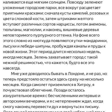
наливаются еще мягким солнцем. Повсюду зеленеют
ухоженные городские парки, все вокруг расцветает
приятными красками: сначала кусты камелий, розовых и
цвета слоновой кости, затем штрихами желтого
вступают различных сортов нарциссы, потом анемоны,
тюльпаны, магнолии, и наконец, вишневые деревья
неповторимого пурпурного оттенка. На фоне всего
этого словно из ниоткуда появляются утки-мандаринки,
лысухи и лебеди-шипуны, пробуждая каналы и пруды к
новой жизни. Этот период длится несколько недель,
иногда месяцев. Зелень захватывает город с такой
нежной решимостью, что кажется, будто все это
навсегда.
Мне уже доводилось бывать в Лондоне, и не раз, но
теперь предстояло остаться здесь сразу на несколько
месяцев. Когда самолет приземлился в Хитроу, я
почувствовал облегчение. Позади осталось
изнурительное время с бесчисленными интервью и
авторскими вечерами, и я с нетерпением ждал, когда
смогу наконец перевести дух и вернуться к письму.