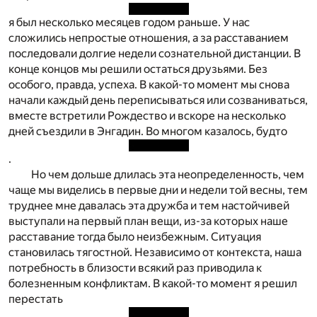
я был несколько месяцев годом раньше. У нас
сложились непростые отношения, а за расставанием
последовали долгие недели сознательной дистанции. В
конце концов мы решили остаться друзьями. Без
особого, правда, успеха. В какой-то момент мы снова
начали каждый день переписываться или созваниваться,
вместе встретили Рождество и вскоре на несколько
дней съездили в Энгадин. Во многом казалось, будто
.
Но чем дольше длилась эта неопределенность, чем
чаще мы виделись в первые дни и недели той весны, тем
труднее мне давалась эта дружба и тем настойчивей
выступали на первый план вещи, из-за которых наше
расставание тогда было неизбежным. Ситуация
становилась тягостной. Независимо от контекста, наша
потребность в близости всякий раз приводила к
болезненным конфликтам. В какой-то момент я решил
перестать