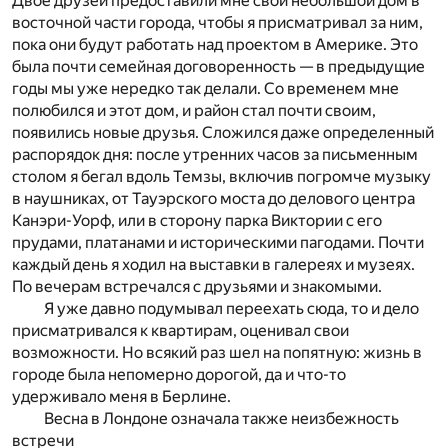
Двое друзей предоставили мне свой небольшой дом в
восточной части города, чтобы я присматривал за ним,
пока они будут работать над проектом в Америке. Это
была почти семейная договоренность — в предыдущие
годы мы уже нередко так делали. Со временем мне
полюбился и этот дом, и район стал почти своим,
появились новые друзья. Сложился даже определенный
распорядок дня: после утренних часов за письменным
столом я бегал вдоль Темзы, включив погромче музыку
в наушниках, от Тауэрского моста до делового центра
Канэри-Уорф, или в сторону парка Виктории с его
прудами, платанами и историческими пагодами. Почти
каждый день я ходил на выставки в галереях и музеях.
По вечерам встречался с друзьями и знакомыми.
Я уже давно подумывал переехать сюда, то и дело
присматривался к квартирам, оценивал свои
возможности. Но всякий раз шел на попятную: жизнь в
городе была непомерно дорогой, да и что-то
удерживало меня в Берлине.
Весна в Лондоне означала также неизбежность
встречи