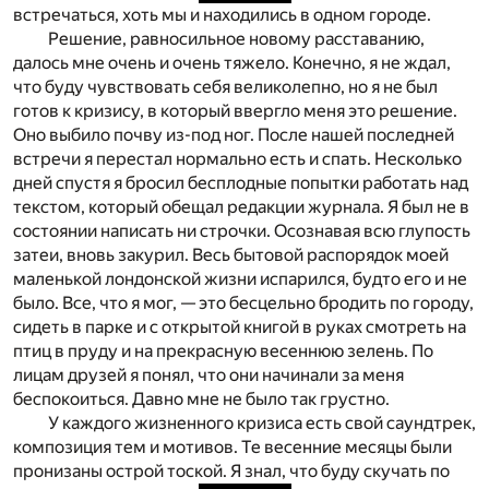
встречаться, хоть мы и находились в одном городе.
Решение, равносильное новому расставанию,
далось мне очень и очень тяжело. Конечно, я не ждал,
что буду чувствовать себя великолепно, но я не был
готов к кризису, в который ввергло меня это решение.
Оно выбило почву из-под ног. После нашей последней
встречи я перестал нормально есть и спать. Несколько
дней спустя я бросил бесплодные попытки работать над
текстом, который обещал редакции журнала. Я был не в
состоянии написать ни строчки. Осознавая всю глупость
затеи, вновь закурил. Весь бытовой распорядок моей
маленькой лондонской жизни испарился, будто его и не
было. Все, что я мог, — это бесцельно бродить по городу,
сидеть в парке и с открытой книгой в руках смотреть на
птиц в пруду и на прекрасную весеннюю зелень. По
лицам друзей я понял, что они начинали за меня
беспокоиться. Давно мне не было так грустно.
У каждого жизненного кризиса есть свой саундтрек,
композиция тем и мотивов. Те весенние месяцы были
пронизаны острой тоской. Я знал, что буду скучать по