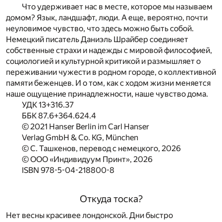
Что удерживает нас в месте, которое мы называем
домом? Язык, ландшафт, люди. А еще, вероятно, почти
неуловимое чувство, что здесь можно быть собой.
Немецкий писатель Даниэль Шрайбер соединяет
собственные страхи и надежды с мировой философией,
социологией и культурной критикой и размышляет о
переживании чужести в родном городе, о коллективной
памяти беженцев. И о том, как с ходом жизни меняется
наше ощущение принадлежности, наше чувство дома.
УДК 13+316.37
ББК 87.6+364.624.4
© 2021 Hanser Berlin im Carl Hanser
Verlag GmbH & Co. KG, München
© C. Ташкенов, перевод с немецкого, 2026
© ООО «Индивидуум Принт», 2026
ISBN 978-5-04-218800-8
Откуда тоска?
Нет весны красивее лондонской. Дни быстро