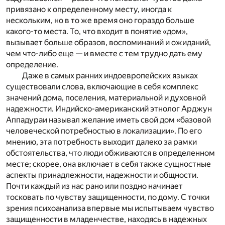
привязано к определенному месту, иногда к
нескольким, но в то же время оно гораздо больше
какого-то места. То, что входит в понятие «дом»,
вызывает больше образов, воспоминаний и ожиданий,
чем что-либо еще — и вместе с тем трудно дать ему
определение.
Даже в самых ранних индоевропейских языках
существовали слова, включающие в себя комплекс
значений дома, поселения, материальной и духовной
надежности. Индийско-американский этнолог Арджун
Аппадураи называл желание иметь свой дом «базовой
человеческой потребностью в локализации». По его
мнению, эта потребность выходит далеко за рамки
обстоятельства, что люди обживаются в определенном
месте; скорее, она включает в себя также сущностные
аспекты принадлежности, надежности и общности.
Почти каждый из нас рано или поздно начинает
тосковать по чувству защищенности, по дому. С точки
зрения психоанализа впервые мы испытываем чувство
защищенности в младенчестве, находясь в надежных