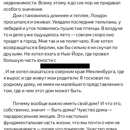
недвижимости. Всему этому я до сих пор не придавал
особого значения.
Дни становились длиннее и теплее, Лондон
просыпался и оживал. Увядали последние тюльпаны, у
лебедей и уток появились пушистые птенцы. В воздухе
то и дело уже ощущалось лето — совсем скоро оно
придет в город. Мне так и не полегчало. Я не хотел
возвращаться в Берлин, как бы сильно я ни скучал по
друзьям. Не хотел ехать в Нью-Йорк, где провел
большую часть юности с
. И не хотел оказаться в озерном крае Мекленбурга, где
я вырос и где живут мои родители. Я тосковал по
родному дому, не имея ни малейшего представления о
том, где и чем этот дом может быть.
Почему вообще важно иметь свой дом? И что это,
собственно, значит — быть дома? Чувство дома —
парадоксальная эмоция. Это настолько
фундаментальная часть жизни, что мы почти о нем не
задумываемся — разве что поневоле. Чувство дома