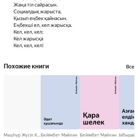
Жаңа тіл сайрасын.
Социалдық жарыста,
Қызып еңбек қайнасын.
Еңбекші ел, кел жарысқа.
Кел, кел, кел;
Кел жарысқа
Кел, кел, кел!
Похожие книги
Все
Мәшһүр Жүсіп Көпейұлы
Бейімбет Майлин
Бейімбет Майлин