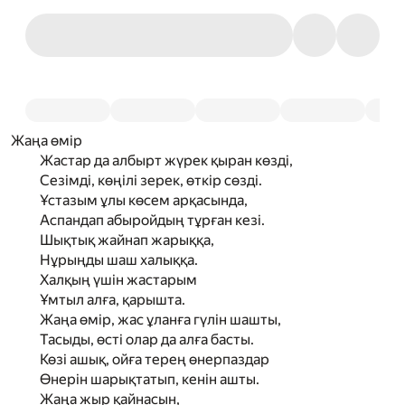
Жаңа өмір
Жастар да албырт жүрек қыран көзді,
Сезімді, көңілі зерек, өткір сөзді.
Ұстазым ұлы көсем арқасында,
Аспандап абыройдың тұрған кезі.
Шықтық жайнап жарыққа,
Нұрыңды шаш халыққа.
Халқың үшін жастарым
Ұмтыл алға, қарышта.
Жаңа өмір, жас ұланға гүлін шашты,
Тасыды, өсті олар да алға басты.
Көзі ашық, ойға терең өнерпаздар
Өнерін шарықтатып, кенін ашты.
Жаңа жыр қайнасын,