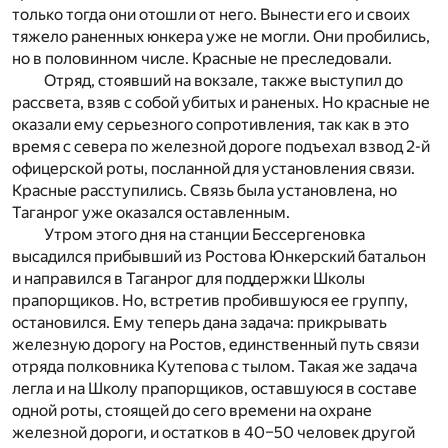
только тогда они отошли от него. Вынести его и своих
тяжело раненных юнкера уже не могли. Они пробились,
но в половинном числе. Красные не преследовали.
Отряд, стоявший на вокзале, также выступил до
рассвета, взяв с собой убитых и раненых. Но красные не
оказали ему серьезного сопротивления, так как в это
время с севера по железной дороге подъехал взвод 2-й
офицерской роты, посланной для установления связи.
Красные расступились. Связь была установлена, но
Таганрог уже оказался оставленным.
Утром этого дня на станции Бессергеновка
высадился прибывший из Ростова Юнкерский батальон
и направился в Таганрог для поддержки Школы
прапорщиков. Но, встретив пробившуюся ее группу,
остановился. Ему теперь дана задача: прикрывать
железную дорогу на Ростов, единственный путь связи
отряда полковника Кутепова с тылом. Такая же задача
легла и на Школу прапорщиков, оставшуюся в составе
одной роты, стоящей до сего времени на охране
железной дороги, и остатков в 40–50 человек другой