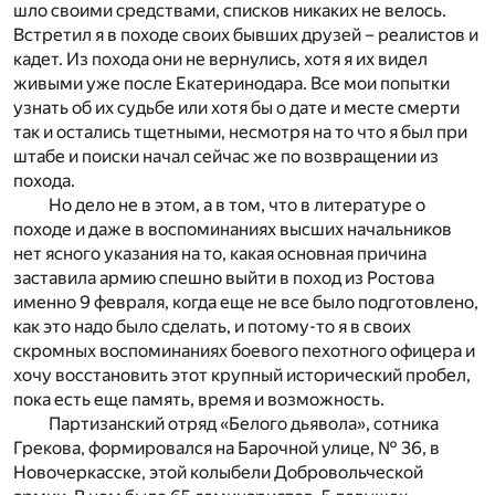
шло своими средствами, списков никаких не велось.
Встретил я в походе своих бывших друзей – реалистов и
кадет. Из похода они не вернулись, хотя я их видел
живыми уже после Екатеринодара. Все мои попытки
узнать об их судьбе или хотя бы о дате и месте смерти
так и остались тщетными, несмотря на то что я был при
штабе и поиски начал сейчас же по возвращении из
похода.
Но дело не в этом, а в том, что в литературе о
походе и даже в воспоминаниях высших начальников
нет ясного указания на то, какая основная причина
заставила армию спешно выйти в поход из Ростова
именно 9 февраля, когда еще не все было подготовлено,
как это надо было сделать, и потому-то я в своих
скромных воспоминаниях боевого пехотного офицера и
хочу восстановить этот крупный исторический пробел,
пока есть еще память, время и возможность.
Партизанский отряд «Белого дьявола», сотника
Грекова, формировался на Барочной улице, № 36, в
Новочеркасске, этой колыбели Добровольческой