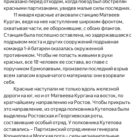
приказано перед отходом, когда поезд был обстрелян
красными партизанами, увидев малые силы последних.
11 января красные атаковали станцию Матвеев
Курган, ведя на нее наступление широким фронтом,
охватывая части, ее оборонявшие, с обоих флангов.
Станция была поспешно оставлена, но задержавшаяся с
подрывом моста и других сооружений подрывная
команда 1-й батареи оказалась окруженной
противником. Чтобы не попасть живыми в руки
красных, все 18 человек ее состава, во главе с
поручиком Ермолаевым, произвели последний взрыв
всем запасом взрывчатого материала: они взорвали
себя.
Красные наступали не только вдоль железной
дороги на юг, но и от Матвеева Кургана на восток, по
кратчайшему направлению на Ростов. Чтобы прикрыть
это направление, из отряда полковника Кутепова были
выделены Ростовская и Георгиевская роты,
составившие особый отряд. У полковника Кутепова
оставались – Партизанский отряд имени генерала
Корнилова и Морская рота – силы незначительные,