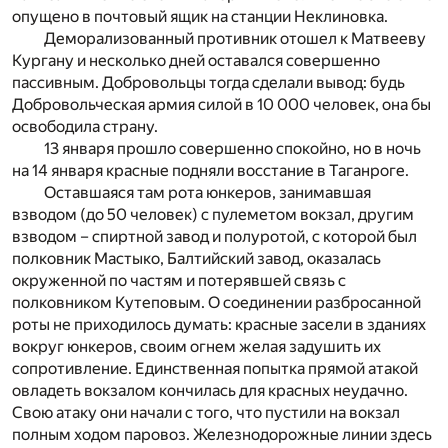
опущено в почтовый ящик на станции Неклиновка.
Деморализованный противник отошел к Матвееву
Кургану и несколько дней оставался совершенно
пассивным. Добровольцы тогда сделали вывод: будь
Добровольческая армия силой в 10 000 человек, она бы
освободила страну.
13 января прошло совершенно спокойно, но в ночь
на 14 января красные подняли восстание в Таганроге.
Оставшаяся там рота юнкеров, занимавшая
взводом (до 50 человек) с пулеметом вокзал, другим
взводом – спиртной завод и полуротой, с которой был
полковник Мастыко, Балтийский завод, оказалась
окруженной по частям и потерявшей связь с
полковником Кутеповым. О соединении разбросанной
роты не приходилось думать: красные засели в зданиях
вокруг юнкеров, своим огнем желая задушить их
сопротивление. Единственная попытка прямой атакой
овладеть вокзалом кончилась для красных неудачно.
Свою атаку они начали с того, что пустили на вокзал
полным ходом паровоз. Железнодорожные линии здесь