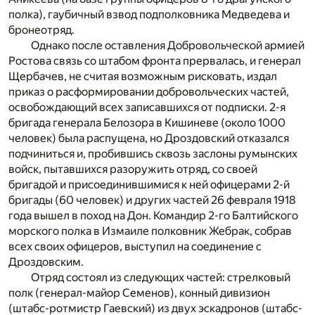
полка), гаубичный взвод подполковника Медведева и
бронеотряд.
Однако после оставления Добровольческой армией
Ростова связь со штабом фронта прервалась, и генерал
Щербачев, не считая возможным рисковать, издал
приказ о расформировании добровольческих частей,
освобождающий всех записавшихся от подписки. 2-я
бригада генерала Белозора в Кишиневе (около 1000
человек) была распущена, но Дроздовский отказался
подчиниться и, пробившись сквозь заслоны румынских
войск, пытавшихся разоружить отряд, со своей
бригадой и присоединившимися к ней офицерами 2-й
бригады (60 человек) и других частей 26 февраля 1918
года вышел в поход на Дон. Командир 2-го Балтийского
морского полка в Измаиле полковник Жебрак, собрав
всех своих офицеров, выступил на соединение с
Дроздовским.
Отряд состоял из следующих частей: стрелковый
полк (генерал-майор Семенов), конный дивизион
(штабс-ротмистр Гаевский) из двух эскадронов (штабс-