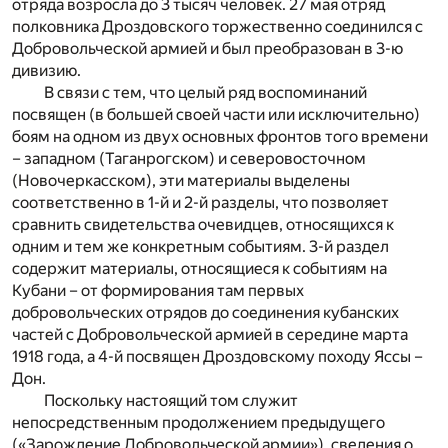
отряда возросла до 3 тысяч человек. 27 мая отряд
полковника Дроздовского торжественно соединился с
Добровольческой армией и был преобразован в 3-ю
дивизию.
В связи с тем, что целый ряд воспоминаний
посвящен (в большей своей части или исключительно)
боям на одном из двух основных фронтов того времени
– западном (Таганрогском) и северовосточном
(Новочеркасском), эти материалы выделены
соответственно в 1-й и 2-й разделы, что позволяет
сравнить свидетельства очевидцев, относящихся к
одним и тем же конкретным событиям. 3-й раздел
содержит материалы, относящиеся к событиям на
Кубани – от формирования там первых
добровольческих отрядов до соединения кубанских
частей с Добровольческой армией в середине марта
1918 года, а 4-й посвящен Дроздовскому походу Яссы –
Дон.
Поскольку настоящий том служит
непосредственным продолжением предыдущего
(«Зарождение Добровольческой армии»), сведения о