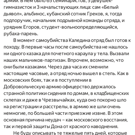
армии. В нем было 65 семинаристов, 5 девушек-
гимназисток и 3 начальствующих лица: сам «Белый
дьявол», альбинос, кубанский сотник Греков, я, тогда
подпоручик, начальник подрывной команды отряда, и
урядник Егоров, студент-вольноопределяющийся,
рубаха-парень.
В момент самоубийства Каледина отряд был готов к
походу. В первые часы после самоубийства не нашлось
ни одного казака для почетного караула у тела. Вызвали
наших мальчиков-партизан. Впрочем, возможно, что
они были казаками. Через два часа их сменили
настоящие часовые, а отряд ночью вышел в степь. Как в
московских боях, так и в поступлении в
Добровольческую армию офицерство держалось
странной политики сидения по домам, в кладбищенских
склепах и даже в Чрезвычайках, куда оно покорно шло
на регистрации и расстрелы, в армию же шли очень
немногие, по большей части приезжие извне. В этом
основная причина неудач – как московского восстания,
так и первой защиты Дона от красного наводнения.
Не буду описывать те тяжелые пять дней, которые