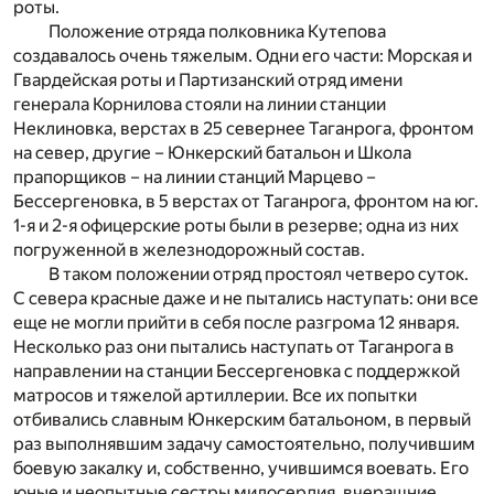
роты.
Положение отряда полковника Кутепова
создавалось очень тяжелым. Одни его части: Морская и
Гвардейская роты и Партизанский отряд имени
генерала Корнилова стояли на линии станции
Неклиновка, верстах в 25 севернее Таганрога, фронтом
на север, другие – Юнкерский батальон и Школа
прапорщиков – на линии станций Марцево –
Бессергеновка, в 5 верстах от Таганрога, фронтом на юг.
1-я и 2-я офицерские роты были в резерве; одна из них
погруженной в железнодорожный состав.
В таком положении отряд простоял четверо суток.
С севера красные даже и не пытались наступать: они все
еще не могли прийти в себя после разгрома 12 января.
Несколько раз они пытались наступать от Таганрога в
направлении на станции Бессергеновка с поддержкой
матросов и тяжелой артиллерии. Все их попытки
отбивались славным Юнкерским батальоном, в первый
раз выполнявшим задачу самостоятельно, получившим
боевую закалку и, собственно, учившимся воевать. Его
юные и неопытные сестры милосердия, вчерашние