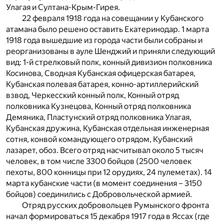
Улагая и Султана-Крым-Гирея.
22 февраля 1918 года на совещании у Кубанского
атамана было решено оставить Екатеринодар. 1 марта
1918 года вышедшие из города части были собраны и
реорганизованы в ауле Шенджий и приняли следующий
вид: 1-й стрелковый полк, конный дивизион полковника
Косинова, Сводная Кубанская офицерская батарея,
Кубанская полевая батарея, конно-артиллерийский
взвод, Черкесский конный полк, Конный отряд
полковника Кузнецова, Конный отряд полковника
Демяника, Пластунский отряд полковника Улагая,
Кубанская дружина, Кубанская отдельная инженерная
сотня, конвой командующего отрядом, Кубанский
лазарет, обоз. Всего отряд насчитывал около 5 тысяч
человек, в том числе 3300 бойцов (2500 человек
пехоты, 800 конницы при 12 орудиях, 24 пулеметах). 14
марта кубанские части (в момент соединения – 3150
бойцов) соединились с Добровольческой армией.
Отряд русских добровольцев Румынского фронта
начал формироваться 15 декабря 1917 года в Яссах (где