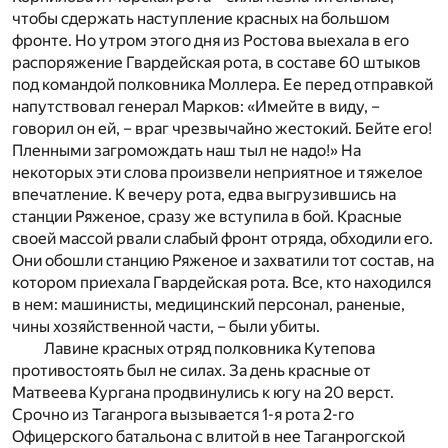
чтобы сдержать наступление красных на большом
фронте. Но утром этого дня из Ростова выехала в его
распоряжение Гвардейская рота, в составе 60 штыков
под командой полковника Моллера. Ее перед отправкой
напутствовал генерал Марков: «Имейте в виду, –
говорил он ей, – враг чрезвычайно жестокий. Бейте его!
Пленными загромождать наш тыл не надо!» На
некоторых эти слова произвели неприятное и тяжелое
впечатление. К вечеру рота, едва выгрузившись на
станции Ряженое, сразу же вступила в бой. Красные
своей массой рвали слабый фронт отряда, обходили его.
Они обошли станцию Ряженое и захватили тот состав, на
котором приехала Гвардейская рота. Все, кто находился
в нем: машинисты, медицинский персонал, раненые,
чины хозяйственной части, – были убиты.
Лавине красных отряд полковника Кутепова
противостоять был не силах. За день красные от
Матвеева Кургана продвинулись к югу на 20 верст.
Срочно из Таганрога вызывается 1-я рота 2-го
Офицерского батальона с влитой в нее Таганрогской