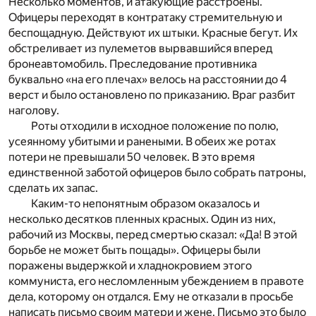
Несколько моментов, и атакующие расстроены.
Офицеры переходят в контратаку стремительную и
беспощадную. Действуют их штыки. Красные бегут. Их
обстреливает из пулеметов вырвавшийся вперед
бронеавтомобиль. Преследование противника
буквально «на его плечах» велось на расстоянии до 4
верст и было остановлено по приказанию. Враг разбит
наголову.
Роты отходили в исходное положение по полю,
усеянному убитыми и ранеными. В обеих же ротах
потери не превышали 50 человек. В это время
единственной заботой офицеров было собрать патроны,
сделать их запас.
Каким-то непонятным образом оказалось и
несколько десятков пленных красных. Один из них,
рабочий из Москвы, перед смертью сказал: «Да! В этой
борьбе не может быть пощады». Офицеры были
поражены выдержкой и хладнокровием этого
коммуниста, его несломленным убеждением в правоте
дела, которому он отдался. Ему не отказали в просьбе
написать письмо своим матери и жене. Письмо это было