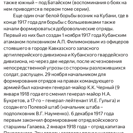
также южный – под Батайском (воспоминания о боях на
нем приводятся в первом томе серии).
Еще один очаг белой борьбы возник на Кубани, где в
конце 1917 года для борьбы с большевиками также
начали формироваться добровольческие отряды.
Первый из них был создан 1 ноября 1917 года Кубанским
атаманом полковником А.П. Филимоновым из офицеров
стоявшего в городе Кавказского запасного
артиллерийского дивизиона и Кубанского гвардейского
дивизиона, но через две недели, после исчезновения
непосредственной угрозы со стороны разложившихся
солдат, распущен. 29 ноября начальником для
формирования отрядов на правах командующего
армией был назначен генерал-майор К.К. Черный (9
января 1918 года его сменил генерал-майор Н.А.
Букретов, а 17-го – генерал-лейтенант И.Е. Гулыга) и
создан его Полевой штаб (начальник штаба –
подполковник В.Г. Науменко). 6 декабря 1917 года
первым закончил формирование отряд войскового
старшины Галаева, 2 января 1918 года – отряд капитана