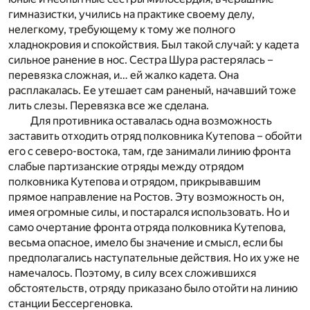
гимназистки, учились на практике своему делу,
нелегкому, требующему к тому же полного
хладнокровия и спокойствия. Был такой случай: у кадета
сильное ранение в нос. Сестра Шура растерялась –
перевязка сложная, и… ей жалко кадета. Она
расплакалась. Ее утешает сам раненый, начавший тоже
лить слезы. Перевязка все же сделана.
Для противника оставалась одна возможность
заставить отходить отряд полковника Кутепова – обойти
его с северо-востока, там, где занимали линию фронта
слабые партизанские отряды между отрядом
полковника Кутепова и отрядом, прикрывавшим
прямое направление на Ростов. Эту возможность он,
имея огромные силы, и постарался использовать. Но и
само очертание фронта отряда полковника Кутепова,
весьма опасное, имело бы значение и смысл, если бы
предполагались наступательные действия. Но их уже не
намечалось. Поэтому, в силу всех сложившихся
обстоятельств, отряду приказано было отойти на линию
станции Бессергеновка.