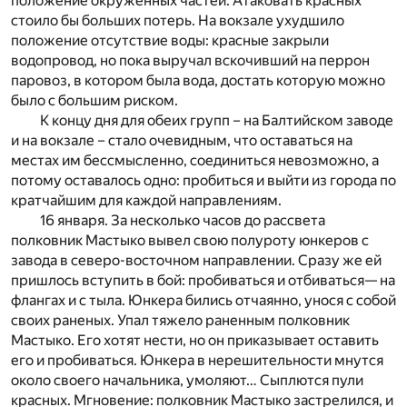
положение окруженных частей. Атаковать красных
стоило бы больших потерь. На вокзале ухудшило
положение отсутствие воды: красные закрыли
водопровод, но пока выручал вскочивший на перрон
паровоз, в котором была вода, достать которую можно
было с большим риском.
К концу дня для обеих групп – на Балтийском заводе
и на вокзале – стало очевидным, что оставаться на
местах им бессмысленно, соединиться невозможно, а
потому оставалось одно: пробиться и выйти из города по
кратчайшим для каждой направлениям.
16 января. За несколько часов до рассвета
полковник Мастыко вывел свою полуроту юнкеров с
завода в северо-восточном направлении. Сразу же ей
пришлось вступить в бой: пробиваться и отбиваться— на
флангах и с тыла. Юнкера бились отчаянно, унося с собой
своих раненых. Упал тяжело раненным полковник
Мастыко. Его хотят нести, но он приказывает оставить
его и пробиваться. Юнкера в нерешительности мнутся
около своего начальника, умоляют… Сыплются пули
красных. Мгновение: полковник Мастыко застрелился, и