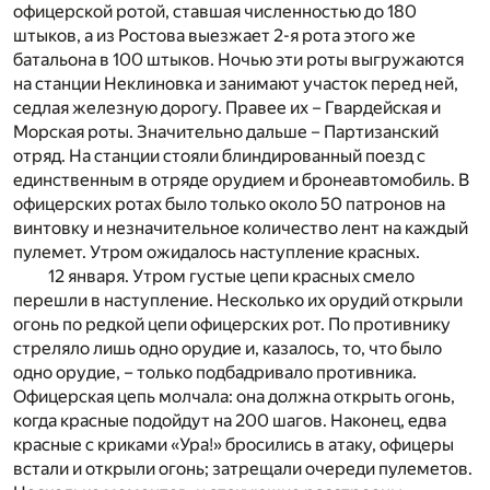
офицерской ротой, ставшая численностью до 180
штыков, а из Ростова выезжает 2-я рота этого же
батальона в 100 штыков. Ночью эти роты выгружаются
на станции Неклиновка и занимают участок перед ней,
седлая железную дорогу. Правее их – Гвардейская и
Морская роты. Значительно дальше – Партизанский
отряд. На станции стояли блиндированный поезд с
единственным в отряде орудием и бронеавтомобиль. В
офицерских ротах было только около 50 патронов на
винтовку и незначительное количество лент на каждый
пулемет. Утром ожидалось наступление красных.
12 января. Утром густые цепи красных смело
перешли в наступление. Несколько их орудий открыли
огонь по редкой цепи офицерских рот. По противнику
стреляло лишь одно орудие и, казалось, то, что было
одно орудие, – только подбадривало противника.
Офицерская цепь молчала: она должна открыть огонь,
когда красные подойдут на 200 шагов. Наконец, едва
красные с криками «Ура!» бросились в атаку, офицеры
встали и открыли огонь; затрещали очереди пулеметов.