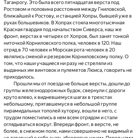
Таганрогу. Это была всего пятнадцатая верста под
Ростовом и половина расстояния между Гниловской,
ближайшей к Ростову, и станцией Хопры, бывшей уже в
руках большевиков. В Хопрах стояла многотысячная
Красная гвардия под начальством Сиверса, наш же
фронт, верстах в четырех от Хопров, был занят тонкой
ниточкой Корниловского полка, человек в 120. Наш
отряд в 70 человек и Морская рота человек в 20
являлись сменой и резервом Корниловскому полку. О
том, что наши учащиеся ни разу не стреляли из
выданных им винтовок и пулеметов Люиса, говорить не
приходилось.
Прошли мы от поезда не больше версты, дошли до
группы железнодорожных будок, свернули с дороги
круто влево, к видневшемуся шагах в трехстах
небольшому, прятавшемуся в небольшой группе
пирамидальных тополей хуторку, вошли в него, с
трудом поместились в нем всем отрядом и стали
оглядываться вокруг. Впереди фронт, в версте, не
более, в снежном поле, нами совершенно не видимый и
не дававший о себе знать абсолютно ничем. Перед нами