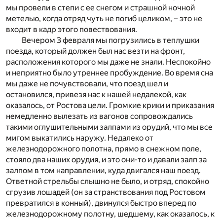
мы провели в степи с ее снегом и страшной ночной
метелью, когда отряд чуть не погиб целиком, – это не
входит в кадр этого повествования.
Вечером 3 февраля мы погрузились в теплушки
поезда, который должен был нас везти на фронт,
расположения которого мы даже не знали. Неспокойно
и неприятно было утреннее пробуждение. Во время сна
мы даже не почувствовали, что поезд шел и
остановился, привезя нас к нашей недалекой, как
оказалось, от Ростова цели. Громкие крики и приказания
немедленно вылезать из вагонов сопровождались
такими оглушительными залпами из орудий, что мы все
мигом выкатились наружу. Недалеко от
железнодорожного полотна, прямо в снежном поле,
стояло два наших орудия, и это они-то и давали залп за
залпом в том направлении, куда двигался наш поезд.
Ответной стрельбы слышно не было, и отряд, спокойно
сгрузив лошадей (он за странствования под Ростовом
превратился в конный), двинулся быстро вперед по
железнодорожному полотну, шедшему, как оказалось, к