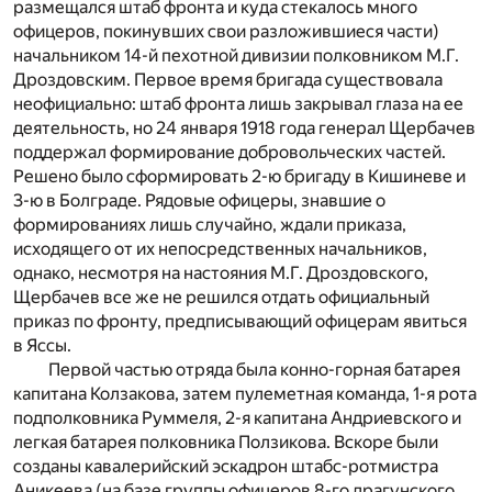
размещался штаб фронта и куда стекалось много
офицеров, покинувших свои разложившиеся части)
начальником 14-й пехотной дивизии полковником М.Г.
Дроздовским. Первое время бригада существовала
неофициально: штаб фронта лишь закрывал глаза на ее
деятельность, но 24 января 1918 года генерал Щербачев
поддержал формирование добровольческих частей.
Решено было сформировать 2-ю бригаду в Кишиневе и
3-ю в Болграде. Рядовые офицеры, знавшие о
формированиях лишь случайно, ждали приказа,
исходящего от их непосредственных начальников,
однако, несмотря на настояния М.Г. Дроздовского,
Щербачев все же не решился отдать официальный
приказ по фронту, предписывающий офицерам явиться
в Яссы.
Первой частью отряда была конно-горная батарея
капитана Колзакова, затем пулеметная команда, 1-я рота
подполковника Руммеля, 2-я капитана Андриевского и
легкая батарея полковника Ползикова. Вскоре были
созданы кавалерийский эскадрон штабс-ротмистра
Аникеева (на базе группы офицеров 8-го драгунского