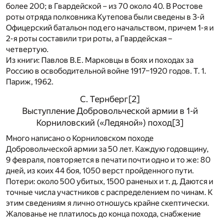
более 200; в Гвардейской – из 70 около 40. В Ростове
роты отряда полковника Кутепова были сведены в 3-й
Офицерский батальон под его начальством, причем 1-я и
2-я роты составили три роты, а Гвардейская –
четвертую.
Из книги: Павлов В.Е. Марковцы в боях и походах за
Россию в освободительной войне 1917–1920 годов. Т. 1.
Париж, 1962.
С. Тернберг
[2]
Выступление Добровольческой армии в 1-й
Корниловский («Ледяной») поход
[3]
Много написано о Корниловском походе
Добровольческой армии за 50 лет. Каждую годовщину,
9 февраля, повторяется в печати почти одно и то же: 80
дней, из коих 44 боя, 1050 верст пройденного пути.
Потери: около 500 убитых, 1500 раненых и т. д. Даются и
точные числа участников с распределением по чинам. К
этим сведениям я лично отношусь крайне скептически.
Жалованье не платилось до конца похода, снабжение