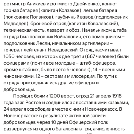
ротмистр Аникиев и ротмистр Двойченко), конно-
горная батарея (капитан Колзаков), легкая батарея
(полковник Ползиков), гаубичный взвод (подполковник
Медведев), броневой отряд (капитан Ковалевский),
техническая часть, лазарет и обоз. Начальником штаба
отряда был полковник Войналович, его помощником –
подполковник Лесли, начальником артиллерии –
генерал-лейтенант Невадовский. Отряд насчитывал
1050 человек, из которых две трети (667 человек) были
офицерами (почти все молодые – штаб-офицеров,
кроме штабных, было всего 6 человек), 14 – военными
чиновниками, 12 – сестрами милосердия. По пути к
отряду присоединялись другие офицеры и
добровольцы.
Пройдя с боями 1200 верст, отряд 21 апреля 1918
года взял Ростов и соединился с восставшими казаками,
24 апреля освободив вместе с ними Новочеркасск. В
Новочеркасске в результате активной записи
добровольцев через 10 дней Офицерский полк
развернулся из одного батальона в три, а численность