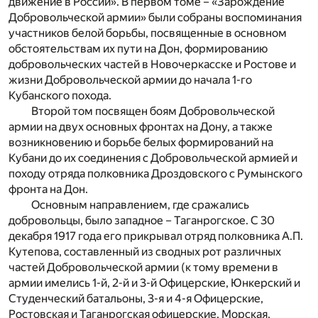
движение в России». В первом томе – «Зарождение
Добровольческой армии» были собраны воспоминания
участников белой борьбы, посвященные в основном
обстоятельствам их пути на Дон, формированию
добровольческих частей в Новочеркасске и Ростове и
жизни Добровольческой армии до начала 1-го
Кубанского похода.
Второй том посвящен боям Добровольческой
армии на двух основных фронтах на Дону, а также
возникновению и борьбе белых формирований на
Кубани до их соединения с Добровольческой армией и
походу отряда полковника Дроздовского с Румынского
фронта на Дон.
Основным направлением, где сражались
добровольцы, было западное – Таганрогское. С 30
декабря 1917 года его прикрывал отряд полковника А.П.
Кутепова, составленный из сводных рот различных
частей Добровольческой армии (к тому времени в
армии имелись 1-й, 2-й и 3-й Офицерские, Юнкерский и
Студенческий батальоны, 3-я и 4-я Офицерские,
Ростовская и Таганрогская офицерские, Морская,