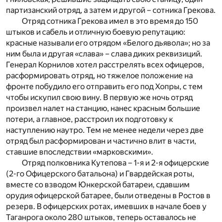
партизанский отряд, а затем и другой – сотника Грекова.
Отряд сотника Грекова имел в это время до 150
штыков и сабель и отличную боевую репутацию:
красные называли его отрядом «Белого дьявола»; но за
ним была и другая «слава» – слава диких реквизиций.
Генерал Корнилов хотел расстрелять всех офицеров,
расформировать отряд, но тяжелое положение на
фронте побудило его отправить его под Хопры, с тем
чтобы искупил свою вину. В первую же ночь отряд
произвел налет на станцию, нанес красным большие
потери, а главное, расстроил их подготовку к
наступлению наутро. Тем не менее недели через две
отряд был расформирован и частично влит в части,
ставшие впоследствии «марковскими».
Отряд полковника Кутепова – 1-я и 2-я офицерские
(2-го Офицерского батальона) и Гвардейская роты,
вместе со взводом Юнкерской батареи, сдавшим
орудия офицерской батарее, были отведены в Ростов в
резерв. В офицерских ротах, имевших в начале боев у
Таганрога около 280 штыков, теперь оставалось не