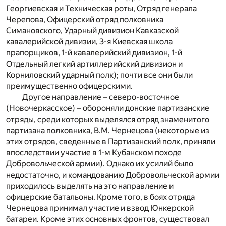
Георгиевская и Техническая роты, Отряд генерала
Черепова, Офицерский отряд полковника
Симановского, Ударный дивизион Кавказской
кавалерийской дивизии, 3-я Киевская школа
прапорщиков, 1-й кавалерийский дивизион, 1-й
Отдельный легкий артиллерийский дивизион и
Корниловский ударный полк); почти все они были
преимущественно офицерскими.
Другое направление – северо-восточное
(Новочеркасское) – обороняли донские партизанские
отряды, среди которых выделялся отряд знаменитого
партизана полковника, В.М. Чернецова (некоторые из
этих отрядов, сведенные в Партизанский полк, приняли
впоследствии участие в 1-м Кубанском походе
Добровольческой армии). Однако их усилий было
недостаточно, и командованию Добровольческой армии
приходилось выделять на это направление и
офицерские батальоны. Кроме того, в боях отряда
Чернецова принимал участие и взвод Юнкерской
батареи. Кроме этих основных фронтов, существовал