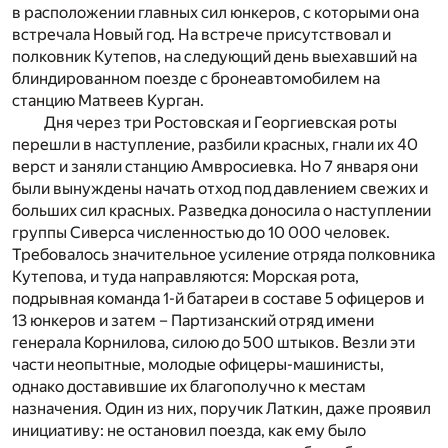
в расположении главных сил юнкеров, с которыми она
встречала Новый год. На встрече присутствовал и
полковник Кутепов, на следующий день выехавший на
блиндированном поезде с бронеавтомобилем на
станцию Матвеев Курган.
Дня через три Ростовская и Георгиевская роты
перешли в наступление, разбили красных, гнали их 40
верст и заняли станцию Амвросиевка. Но 7 января они
были вынуждены начать отход под давлением свежих и
больших сил красных. Разведка доносила о наступлении
группы Сиверса численностью до 10 000 человек.
Требовалось значительное усиление отряда полковника
Кутепова, и туда направляются: Морская рота,
подрывная команда 1-й батареи в составе 5 офицеров и
13 юнкеров и затем – Партизанский отряд имени
генерала Корнилова, силою до 500 штыков. Везли эти
части неопытные, молодые офицеры-машинисты,
однако доставившие их благополучно к местам
назначения. Один из них, поручик Латкин, даже проявил
инициативу: не остановил поезда, как ему было