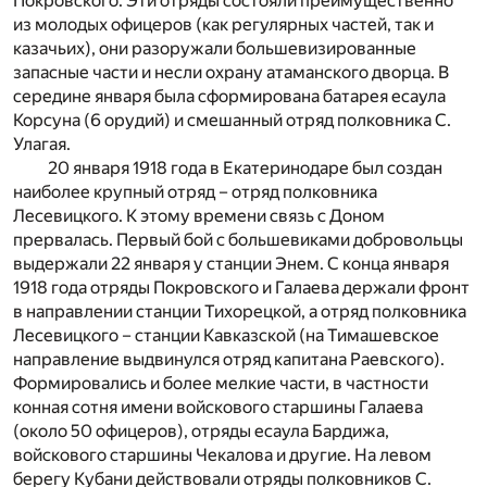
Покровского. Эти отряды состояли преимущественно
из молодых офицеров (как регулярных частей, так и
казачьих), они разоружали большевизированные
запасные части и несли охрану атаманского дворца. В
середине января была сформирована батарея есаула
Корсуна (6 орудий) и смешанный отряд полковника С.
Улагая.
20 января 1918 года в Екатеринодаре был создан
наиболее крупный отряд – отряд полковника
Лесевицкого. К этому времени связь с Доном
прервалась. Первый бой с большевиками добровольцы
выдержали 22 января у станции Энем. С конца января
1918 года отряды Покровского и Галаева держали фронт
в направлении станции Тихорецкой, а отряд полковника
Лесевицкого – станции Кавказской (на Тимашевское
направление выдвинулся отряд капитана Раевского).
Формировались и более мелкие части, в частности
конная сотня имени войскового старшины Галаева
(около 50 офицеров), отряды есаула Бардижа,
войскового старшины Чекалова и другие. На левом
берегу Кубани действовали отряды полковников С.