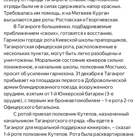
отряды были не в силах сдерживать напор красных.
Требовалась им помощь, и на Матвеев Курган
высылаются две роты: Ростовская и Георгиевская.
В Таганроге большевики, подбадриваемые
приближением «своих», готовятся к восстанию.
Гарнизон города: рота Киевской школы прапорщиков,
Таганрогская офицерская рота, расположенные в
нескольких пунктах, могут быть легко разобщены и
уничтожены. Моральное состояние юнкеров сильно
пониженное, и начальник школы, полковник Мостыко,
просит об усилении гарнизона. 31 декабря в Таганрог
прибывает на площадках первого в Добровольческой
армии блиндированного поезда, вооруженного
орудием, взятым от 1-й Юнкерской батареи (3-е
орудие), с первым же бронеавтомобилем – 1-я рота 2-го
Офицерского батальона.
С ротой приехал полковник Кутепов, назначенный
начальником Таганрогского отряда. «Вы едете в
Таганрог для моральной поддержки юнкеров», – сказал
1-й роте полковник Кутепов. Рота была расквартирована