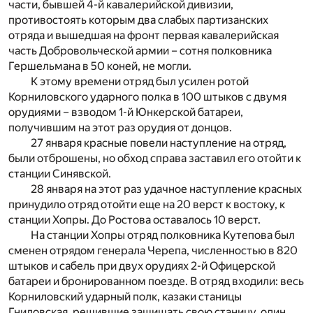
части, бывшей 4-й кавалерийской дивизии,
противостоять которым два слабых партизанских
отряда и вышедшая на фронт первая кавалерийская
часть Добровольческой армии – сотня полковника
Гершельмана в 50 коней, не могли.
К этому времени отряд был усилен ротой
Корниловского ударного полка в 100 штыков с двумя
орудиями – взводом 1-й Юнкерской батареи,
получившим на этот раз орудия от донцов.
27 января красные повели наступление на отряд,
были отброшены, но обход справа заставил его отойти к
станции Синявской.
28 января на этот раз удачное наступление красных
принудило отряд отойти еще на 20 верст к востоку, к
станции Хопры. До Ростова оставалось 10 верст.
На станции Хопры отряд полковника Кутепова был
сменен отрядом генерала Черепа, численностью в 820
штыков и сабель при двух орудиях 2-й Офицерской
батареи и бронированном поезде. В отряд входили: весь
Корниловский ударный полк, казаки станицы
Гниловская, решившие защищать свою станицу, один