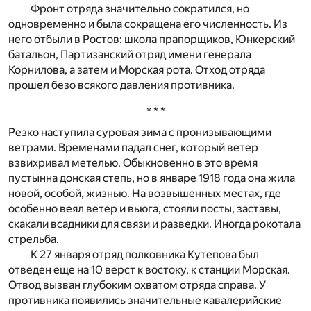
Фронт отряда значительно сократился, но
одновременно и была сокращена его численность. Из
него отбыли в Ростов: школа прапорщиков, Юнкерский
батальон, Партизанский отряд имени генерала
Корнилова, а затем и Морская рота. Отход отряда
прошел безо всякого давления противника.
* * *
Резко наступила суровая зима с пронизывающими
ветрами. Временами падал снег, который ветер
взвихривал метелью. Обыкновенно в это время
пустынна донская степь, но в январе 1918 года она жила
новой, особой, жизнью. На возвышенных местах, где
особенно веял ветер и вьюга, стояли посты, заставы,
скакали всадники для связи и разведки. Иногда рокотала
стрельба.
К 27 января отряд полковника Кутепова был
отведен еще на 10 верст к востоку, к станции Морская.
Отвод вызван глубоким охватом отряда справа. У
противника появились значительные кавалерийские