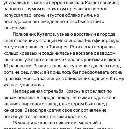
упирались в главный перрон вокзала. Разлетевшийся
паровоз с шумом и грохотом врезался в перрон,
испуская пар, огонь и густое облако пыли, но
последовавшая немедленно атака была отбита
юнкерами.
Полковник Кутепов, узнав о восстании в городе,
снял с позиции у станции Неклиновка 1-ю офицерскую
роту и направил ее в Таганрог. Рота легко прорвала
кольцо краевых и соединилась на вокзале с взводом
юнкеров, уже потерявших 5 человек убитыми и около
10 ранеными. Развить свое наступление далее в город
рота не решилась: ей пришлось бы преодолевать огонь
красных, массой засевших в ближайших зданиях. К тому
же наступила ночь.
Непрерывная стрельба. Красные стреляют по
окнам вокзала. В городе пожар. Это ими подожжено
здание спиртового завода, в котором был взвод
юнкеров. Взвод прекратил свое сопротивление,
погибнув в огне под штыками красных.
15 января не внесло никаких изменений в