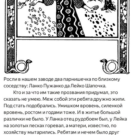
Росли в нашем заводе два парнишечка по близкому
соседству: Ланко Пужанко да Лейко Шапочка.
Кто и за что им такие прозвания придумал, это
сказать не умею. Меж собой эти ребята дружно жили.
Под стать подобрались. Умишком вровень, силенкой
вровень, ростом и годами тоже. И в житье большой
различки не было. У Ланка отец рудобоем был, у Лейка
на золотых песках горевал, а матери, известно, по
хозяйству мытарились. Ребятам и нечем было друг