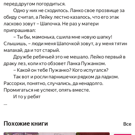
перед другом погордиться.
Одно у них не сходилось. Ланко свое прозвище за
обиду считал, а Лейку лестно казалось, что его этак
ласково зовут – Шапочка. Не раз у матери
припрашивал:
– Ты бы, мамонька, сшила мне новую шапку!
Слышишь, – люди меня Шапочкой зовут, а у меня тятин
малахай, да и тот старый.
Дружбе ребячьей это не мешало. Лейко первый в
драку лез, коли кто обзовет Ланка Пужанком.
– Какой он тебе Пужанко? Кого испугался?
Так вот и росли парнишечки рядком да ладком.
Рассорки, понятно, случались, да ненадолго.
Промигаться не успеют, опять вместе.
И то у ребят
...
Похожие книги
Все