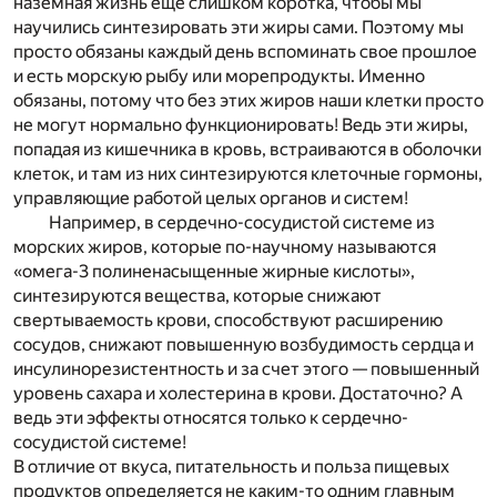
наземная жизнь еще слишком коротка, чтобы мы
научились синтезировать эти жиры сами. Поэтому мы
просто обязаны каждый день вспоминать свое прошлое
и есть морскую рыбу или морепродукты. Именно
обязаны, потому что без этих жиров наши клетки просто
не могут нормально функционировать! Ведь эти жиры,
попадая из кишечника в кровь, встраиваются в оболочки
клеток, и там из них синтезируются клеточные гормоны,
управляющие работой целых органов и систем!
Например, в сердечно-сосудистой системе из
морских жиров, которые по-научному называются
«омега-3 полиненасыщенные жирные кислоты»,
синтезируются вещества, которые снижают
свертываемость крови, способствуют расширению
сосудов, снижают повышенную возбудимость сердца и
инсулинорезистентность и за счет этого — повышенный
уровень сахара и холестерина в крови. Достаточно? А
ведь эти эффекты относятся только к сердечно-
сосудистой системе!
В отличие от вкуса, питательность и польза пищевых
продуктов определяется не каким-то одним главным