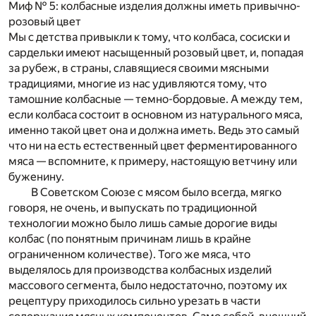
Миф № 5: колбасные изделия должны иметь привычно-
розовый цвет
Мы с детства привыкли к тому, что колбаса, сосиски и
сардельки имеют насыщенный розовый цвет, и, попадая
за рубеж, в страны, славящиеся своими мясными
традициями, многие из нас удивляются тому, что
тамошние колбасные — темно-бордовые. А между тем,
если колбаса состоит в основном из натурального мяса,
именно такой цвет она и должна иметь. Ведь это самый
что ни на есть естественный цвет ферментированного
мяса — вспомните, к примеру, настоящую ветчину или
буженину.
В Советском Союзе с мясом было всегда, мягко
говоря, не очень, и выпускать по традиционной
технологии можно было лишь самые дорогие виды
колбас (по понятным причинам лишь в крайне
ограниченном количестве). Того же мяса, что
выделялось для производства колбасных изделий
массового сегмента, было недостаточно, поэтому их
рецептуру приходилось сильно урезать в части