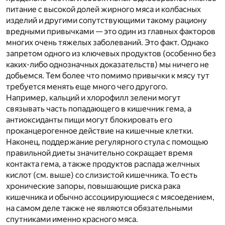
питание с высокой долей жирного мяса и колбасных
изделий и другими сопутствующими такому рациону
вредными привычками — это один из главных факторов
многих очень тяжелых заболеваний. Это факт. Однако
запретом одного из ключевых продуктов (особенно без
каких-либо однозначных доказательств) мы ничего не
добьемся. Тем более что помимо привычки к мясу тут
требуется менять еще много чего другого.
Например, кальций и хлорофилл зелени могут
связывать часть попадающего в кишечник гема, а
антиоксиданты пищи могут блокировать его
проканцерогенное действие на кишечные клетки.
Наконец, поддержание регулярного стула с помощью
правильной диеты значительно сокращает время
контакта гема, а также продуктов распада желчных
кислот (см. выше) со слизистой кишечника. То есть
хронические запоры, повышающие риска рака
кишечника и обычно ассоциирующиеся с мясоедением,
на самом деле также не являются обязательными
спутниками именно красного мяса.