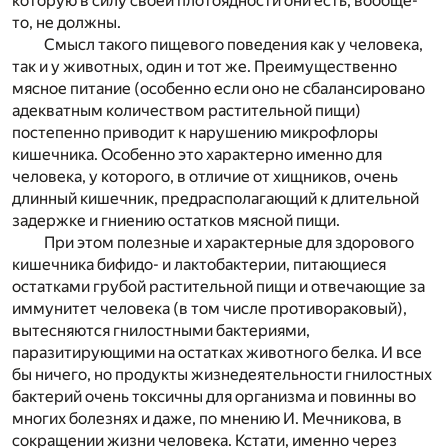
которую в силу своей плотоядности они есть, вообще-
то, не должны.
Смысл такого пищевого поведения как у человека,
так и у животных, один и тот же. Преимущественно
мясное питание (особенно если оно не сбалансировано
адекватным количеством растительной пищи)
постепенно приводит к нарушению микрофлоры
кишечника. Особенно это характерно именно для
человека, у которого, в отличие от хищников, очень
длинный кишечник, предрасполагающий к длительной
задержке и гниению остатков мясной пищи.
При этом полезные и характерные для здорового
кишечника бифидо- и лактобактерии, питающиеся
остатками грубой растительной пищи и отвечающие за
иммунитет человека (в том числе противораковый),
вытесняются гнилостными бактериями,
паразитирующими на остатках животного белка. И все
бы ничего, но продукты жизнедеятельности гнилостных
бактерий очень токсичны для организма и повинны во
многих болезнях и даже, по мнению И. Мечникова, в
сокращении жизни человека. Кстати, именно через