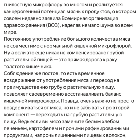
гнилостную микрофлору во многом и реализуется
канцерогенный потенциал мясных продуктов, о котором
совсем недавно заявила Всемирная организация
здравоохранения (ВОЗ), наделав немало шума во всем
мире.
Постоянное употребление большого количества мяса
не совместимо с нормальной кишечной микрофлорой.
Ну а если это еще никак не компенсировано грубой
растительной пищей — это прямая дорога к раку
толстого кишечника.
Соблюдение же постов, то есть временное
воздержание от употребления мяса и переход на
преимущественно грубую растительную пищу,
позволяет своевременно восстанавливать баланс
кишечной микрофлоры. Правда, очень важно не просто
воздерживаться от мяса, но и не забывать про второй
компонент — переходить на грубую растительную
пищу. Ведь если вы мясо замените белым хлебом,
печеньем, картофелем и прочими рафинированными
продуктами, напрочь лишенными пищевых волокон,