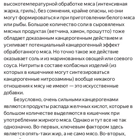
высокотемпературной обработке мяса (интенсивная
жарка, гриль), без сомнения, крайне опасны, но они
могут формироваться и при приготовлении белого мяса
или рыбы. Большое количество соли в сыровяленых
мясных продуктах (ветчина, хамон, прошутто) тоже
обладает доказанным канцерогенным действием и
усиливает потенциальный канцерогенный эффект
обработанного мяса. Но точно такое же действие
оказывает соль и из маринованных овощей или соевого
соуса. Нитриты в составе колбасных изделий (из
которых в кишечнике могут синтезироваться
канцерогенные нитрозамины) вообще никакого
отношения к мясу не имеют — это искусственные
добавки.
Безусловно, очень сильными канцерогенами
являются продукты распада желчных кислот, которые в
большом количестве выделяются в кишечник при
употреблении жирного мяса. Однако и тут все не так
однозначно. Во-первых, ключевым фактором здесь
является опять-таки жир, а не само мясо. Во-вторых,