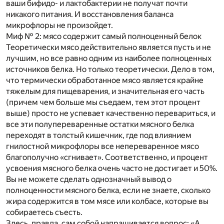
ваши бифидо- и лактобактерии не получат почти
никакого питания. И восстановления баланса
микрофлоры не произойдет.
Миф № 2: мясо содержит самый полноценный белок
Теоретически мясо действительно является пусть и не
лучшим, но все равно одним из наиболее полноценных
источников белка. Но только теоретически. Дело в том,
что термически обработанное мясо является крайне
тяжелым для пищеварения, и значительная его часть
(причем чем больше мы съедаем, тем этот процент
выше) просто не успевает качественно перевариться, и
все эти полупереваренные остатки мясного белка
переходят в толстый кишечник, где под влиянием
гнилостной микрофлоры все непереваренное мясо
благополучно «сгнивает». Соответственно, и процент
усвоения мясного белка очень часто не достигает и 50%.
Вы не можете сделать однозначный вывод о
полноценности мясного белка, если не знаете, сколько
жира содержится в том мясе или колбасе, которые вы
собираетесь съесть.
Здесь, правда, сам собой напрашивается вопрос: «А