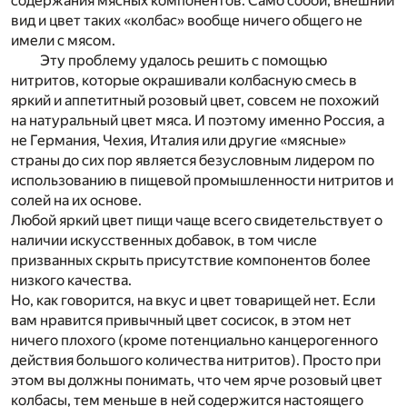
содержания мясных компонентов. Само собой, внешний
вид и цвет таких «колбас» вообще ничего общего не
имели с мясом.
Эту проблему удалось решить с помощью
нитритов, которые окрашивали колбасную смесь в
яркий и аппетитный розовый цвет, совсем не похожий
на натуральный цвет мяса. И поэтому именно Россия, а
не Германия, Чехия, Италия или другие «мясные»
страны до сих пор является безусловным лидером по
использованию в пищевой промышленности нитритов и
солей на их основе.
Любой яркий цвет пищи чаще всего свидетельствует о
наличии искусственных добавок, в том числе
призванных скрыть присутствие компонентов более
низкого качества.
Но, как говорится, на вкус и цвет товарищей нет. Если
вам нравится привычный цвет сосисок, в этом нет
ничего плохого (кроме потенциально канцерогенного
действия большого количества нитритов). Просто при
этом вы должны понимать, что чем ярче розовый цвет
колбасы, тем меньше в ней содержится настоящего