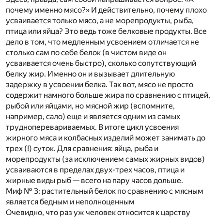
почему именно мясо?» И действительно, почему плохо
усваивается только мясо, а не морепродукты, рыба,
птица или яйца? Это ведь тоже белковые продукты. Все
дело в том, что медленным усвоением отличается не
столько сам по себе белок (в чистом виде он
усваивается очень быстро), сколько сопутствующий
белку жир. Именно он и вызывает длительную
задержку в усвоении белка. Так вот, мясо не просто
содержит намного больше жира по сравнению с птицей,
рыбой или яйцами, но мясной жир (вспомните,
например, сало) еще и является одним из самых
трудноперевариваемых. В итоге цикл усвоения
жирного мяса и колбасных изделий может занимать до
трех (!) суток. Для сравнения: яйца, рыба и
морепродукты (за исключением самых жирных видов)
усваиваются в пределах двух-трех часов, птица и
жирные виды рыб — всего на пару часов дольше.
Миф № 3: растительный белок по сравнению с мясным
является бедным и неполноценным
Очевидно, что раз уж человек относится к царству