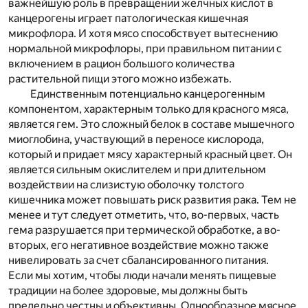
важнейшую роль в превращении желчных кислот в
канцерогены играет патологическая кишечная
микрофлора. И хотя мясо способствует вытеснению
нормальной микрофлоры, при правильном питании с
включением в рацион большого количества
растительной пищи этого можно избежать.
Единственным потенциально канцерогенным
компонентом, характерным только для красного мяса,
является гем. Это сложный белок в составе мышечного
миоглобина, участвующий в переносе кислорода,
который и придает мясу характерный красный цвет. Он
является сильным окислителем и при длительном
воздействии на слизистую оболочку толстого
кишечника может повышать риск развития рака. Тем не
менее и тут следует отметить, что, во-первых, часть
гема разрушается при термической обработке, а во-
вторых, его негативное воздействие можно также
нивелировать за счет сбалансированного питания.
Если мы хотим, чтобы люди начали менять пищевые
традиции на более здоровые, мы должны быть
предельно честны и объективны. Однообразное мясное