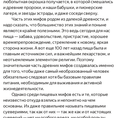
любопытная окрошка получается, в которой смешались
и древние пророки, и наши бабушки, и пионерские
лагеря, и звезды эстрады, и даже соседи сверху.
Часть этих мифов родом из далекой древности, и
надо сказать, что большинство этих знаний и поныне
являются крайне полезными. Это ведь сегодня для нас
пища — забава, удовольствие, пристрастие, хорошее
времяпрепровождение, стремление к новому, яркая
сторона жизни. А вот еще 100 лет назад пища была и
главным источником сил, и важнейшим лекарством, и
неотъемлемым элементом религии. Поэтому
значительная часть древних мифов создавалась именно
для того, чтобы даже самый необразованный человек
обязательно следовал хотя бы базовым правилам
питания, необходимым для выживания и активной
жизнедеятельности.
Однако среди пищевых мифов есть и те, которые
неизвестно откуда взялись и непонятно на чем
основаны. Их даже правильнее называть пищевыми
суевериями, так как от них — так же как и от настоящих
суеверий — нет ни особого вреда, ни особой пользы.