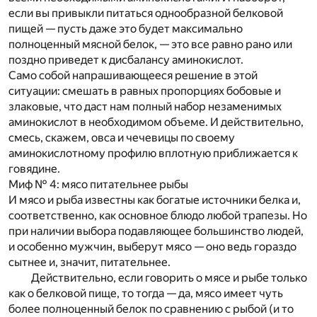
если вы привыкли питаться однообразной белковой
пищей — пусть даже это будет максимально
полноценный мясной белок, — это все равно рано или
поздно приведет к дисбалансу аминокислот.
Само собой напрашивающееся решение в этой
ситуации: смешать в равных пропорциях бобовые и
злаковые, что даст нам полный набор незаменимых
аминокислот в необходимом объеме. И действительно,
смесь, скажем, овса и чечевицы по своему
аминокислотному профилю вплотную приближается к
говядине.
Миф № 4: мясо питательнее рыбы
И мясо и рыба известны как богатые источники белка и,
соответственно, как основное блюдо любой трапезы. Но
при наличии выбора подавляющее большинство людей,
и особенно мужчин, выберут мясо — оно ведь гораздо
сытнее и, значит, питательнее.
Действительно, если говорить о мясе и рыбе только
как о белковой пище, то тогда — да, мясо имеет чуть
более полноценный белок по сравнению с рыбой (и то