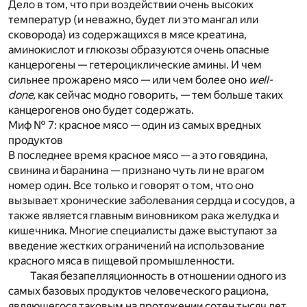
Дело в том, что при воздействии очень высоких
температур (и неважно, будет ли это мангал или
сковорода) из содержащихся в мясе креатина,
аминокислот и глюкозы образуются очень опасные
канцерогены — гетероциклические амины. И чем
сильнее прожарено мясо — или чем более оно
well-
done,
как сейчас модно говорить, — тем больше таких
канцерогенов оно будет содержать.
Миф № 7: красное мясо — один из самых вредных
продуктов
В последнее время красное мясо — а это говядина,
свинина и баранина — признано чуть ли не врагом
номер один. Все только и говорят о том, что оно
вызывает хронические заболевания сердца и сосудов, а
также является главным виновником рака желудка и
кишечника. Многие специалисты даже выступают за
введение жестких ограничений на использование
красного мяса в пищевой промышленности.
Такая безапелляционность в отношении одного из
самых базовых продуктов человеческого рациона,
являющегося таковым на протяжении сотен тысяч лет