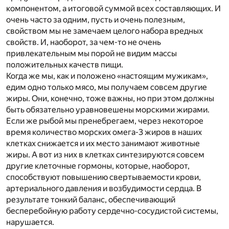
компонентом, а итоговой суммой всех составляющих. И
очень часто за одним, пусть и очень полезным,
свойством мы не замечаем целого набора вредных
свойств. И, наоборот, за чем-то не очень
привлекательным мы порой не видим массы
положительных качеств пищи.
Когда же мы, как и положено «настоящим мужикам»,
едим одно только мясо, мы получаем совсем другие
жиры. Они, конечно, тоже важны, но при этом должны
быть обязательно уравновешены морскими жирами.
Если же рыбой мы пренебрегаем, через некоторое
время количество морских омега-3 жиров в наших
клетках снижается и их место занимают животные
жиры. А вот из них в клетках синтезируются совсем
другие клеточные гормоны, которые, наоборот,
способствуют повышению свертываемости крови,
артериального давления и возбудимости сердца. В
результате тонкий баланс, обеспечивающий
бесперебойную работу сердечно-сосудистой системы,
нарушается.