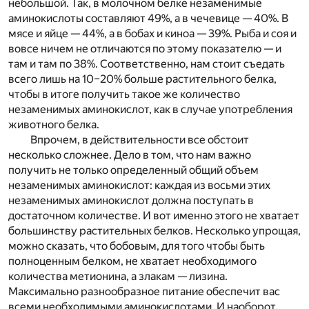
небольшой. Так, в молочном белке незаменимые
аминокислоты составляют 49%, а в чечевице — 40%. В
мясе и яйце — 44%, а в бобах и киноа — 39%. Рыба и соя и
вовсе ничем не отличаются по этому показателю — и
там и там по 38%. Соответственно, нам стоит съедать
всего лишь на 10–20% больше растительного белка,
чтобы в итоге получить такое же количество
незаменимых аминокислот, как в случае употребления
животного белка.
Впрочем, в действительности все обстоит
несколько сложнее. Дело в том, что нам важно
получить не только определенный общий объем
незаменимых аминокислот: каждая из восьми этих
незаменимых аминокислот должна поступать в
достаточном количестве. И вот именно этого не хватает
большинству растительных белков. Несколько упрощая,
можно сказать, что бобовым, для того чтобы быть
полноценным белком, не хватает необходимого
количества метионина, а злакам — лизина.
Максимально разнообразное питание обеспечит вас
всеми необходимыми аминокислотами. И наоборот,