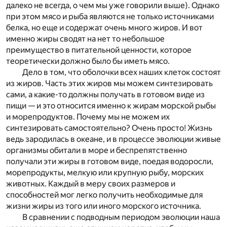
далеко не всегда, о чем мы уже говорили выше). Однако
при этом мясо и рыба являются не только источниками
белка, но еще и содержат очень много жиров. И вот
именно жиры сводят на нет то небольшое
преимущество в питательной ценности, которое
теоретически должно было бы иметь мясо.
Дело в том, что оболочки всех наших клеток состоят
из жиров. Часть этих жиров мы можем синтезировать
сами, а какие-то должны получать в готовом виде из
пищи — и это относится именно к жирам морской рыбы
и морепродуктов. Почему мы не можем их
синтезировать самостоятельно? Очень просто! Жизнь
ведь зародилась в океане, и в процессе эволюции живые
организмы обитали в море и беспрепятственно
получали эти жиры в готовом виде, поедая водоросли,
морепродукты, мелкую или крупную рыбу, морских
животных. Каждый в меру своих размеров и
способностей мог легко получить необходимые для
жизни жиры из того или иного морского источника.
В сравнении с подводным периодом эволюции наша