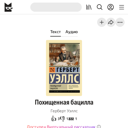
Текст
Аудио
Похищенная бацилла
Герберт Уэллс
👍
👎
💤
3
1
1
Доступен Виртуальный рассказчик