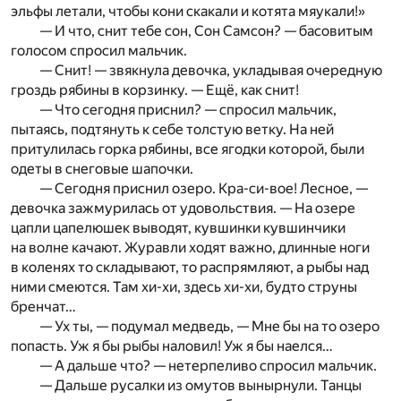
эльфы летали, чтобы кони скакали и котята мяукали!»
— И что, снит тебе сон, Сон Самсон? — басовитым
голосом спросил мальчик.
— Снит! — звякнула девочка, укладывая очередную
гроздь рябины в корзинку. — Ещё, как снит!
— Что сегодня приснил? — спросил мальчик,
пытаясь, подтянуть к себе толстую ветку. На ней
притулилась горка рябины, все ягодки которой, были
одеты в снеговые шапочки.
— Сегодня приснил озеро. Кра-си-вое! Лесное, —
девочка зажмурилась от удовольствия. — На озере
цапли цапелюшек выводят, кувшинки кувшинчики
на волне качают. Журавли ходят важно, длинные ноги
в коленях то складывают, то распрямляют, а рыбы над
ними смеются. Там хи-хи, здесь хи-хи, будто струны
бренчат…
— Ух ты, — подумал медведь, — Мне бы на то озеро
попасть. Уж я бы рыбы наловил! Уж я бы наелся…
— А дальше что? — нетерпеливо спросил мальчик.
— Дальше русалки из омутов вынырнули. Танцы