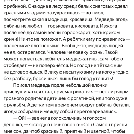
с рябиной. Она одна в лесу среди белых снеговых одеял
красными ягодами разукрасилась — вот мол,
посмотрите какая я модница, красавица! Медведь ягоды
рябины не любил — горьковата, кисловата. Изжога
после неё до самой весны горло жарит, хоть криком
кричи! Ничто не поможет. А ребятки ему понравились —
полненькие плотненькие. Вообще-то, медведь людей
не ел, остерегался. Человек человеку рознь. Такой
может попасться любитель медвежатины, сам тобою
отобедает — не поперхнётся. Но голод не тётка с ним
не договоришься. В лихую несытую зиму на кого угодно,
без разбору, бросишься, лишь бы голод утешить!
Присел медведь подле небольшой елочки,
прислушиваться стал, присматриваться — нет ли рядом
грозного родителя детишек с рогатиной, или того хуже,
с ружьём. А детки тем временем вокруг рябины бегали,
ягоды собирали и между собой переговаривались:
— Ой! — звенела колокольчивым голосом
девочка, — я каждую ночь говорю: «Сон Самсон присни
мне сон, да чтоб красивый, приятный и цветной, чтобы