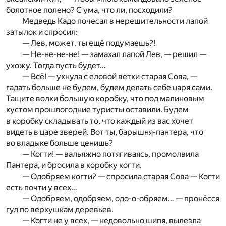
болотное полено? С ума, что ли, посходили?
Медведь Кадо почесал в нерешительности лапой
затылок и спросил:
— Лев, может, ты ещё подумаешь?!
— Не-не-не-не! — замахал лапой Лев, — решил —
ухожу. Тогда пусть будет…
— Всё! — ухнула с еловой ветки старая Сова, —
гадать больше не будем, будем делать себе царя сами.
Тащите волки большую коробку, что под малиновым
кустом прошлогодние туристы оставили. Будем
в коробку складывать то, что каждый из вас хочет
видеть в царе зверей. Вот ты, барышня-пантера, что
во владыке больше ценишь?
— Когти! — вальяжно потягиваясь, промолвила
Пантера, и бросила в коробку когти.
— Одобряем когти? — спросила старая Сова — Когти
есть почти у всех…
— Одобряем, одобряем, одо-о-обряем… — пронёсся
гул по верхушкам деревьев.
— Когти не у всех, — недовольно шипя, вылезла