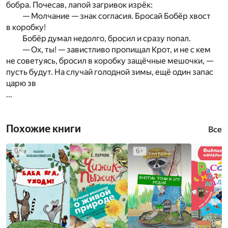
бобра. Почесав, лапой загривок изрёк:
— Молчание — знак согласия. Бросай Бобёр хвост
в коробку!
Бобёр думал недолго, бросил и сразу попал.
— Ох, ты! — завистливо пропищал Крот, и не с кем
не советуясь, бросил в коробку защёчные мешочки, —
пусть будут. На случай голодной зимы, ещё один запас
царю зв
...
Похожие книги
Все