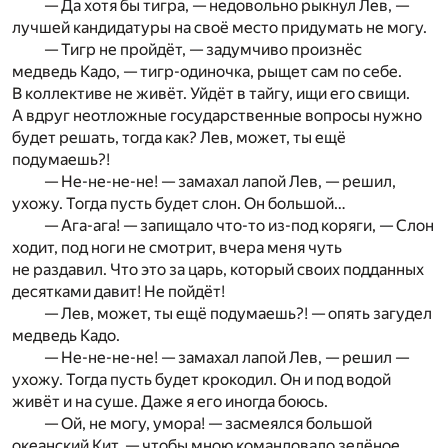
— Да хотя бы тигра, — недовольно рыкнул Лев, —
лучшей кандидатуры на своё место придумать не могу.
— Тигр не пройдёт, — задумчиво произнёс
медведь Кадо, — тигр-одиночка, рыщет сам по себе.
В коллективе не живёт. Уйдёт в тайгу, ищи его свищи.
А вдруг неотложные государственные вопросы нужно
будет решать, тогда как? Лев, может, ты ещё
подумаешь?!
— Не-не-не-не! — замахал лапой Лев, — решил,
ухожу. Тогда пусть будет слон. Он большой…
— Ага-ага! — запищало что-то из-под коряги, — Слон
ходит, под ноги не смотрит, вчера меня чуть
не раздавил. Что это за царь, который своих подданных
десятками давит! Не пойдёт!
— Лев, может, ты ещё подумаешь?! — опять загудел
медведь Кадо.
— Не-не-не-не! — замахал лапой Лев, — решил —
ухожу. Тогда пусть будет крокодил. Он и под водой
живёт и на суше. Даже я его иногда боюсь.
— Ой, не могу, умора! — засмеялся большой
океанский Кит, — чтобы мною командовало зелёное