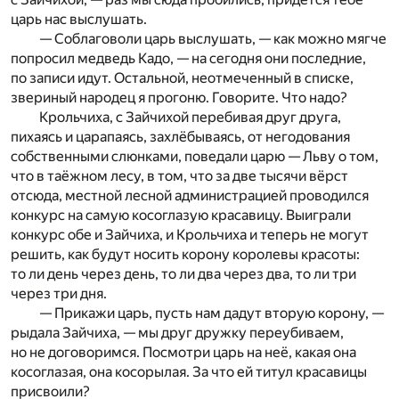
царь нас выслушать.
— Соблаговоли царь выслушать, — как можно мягче
попросил медведь Кадо, — на сегодня они последние,
по записи идут. Остальной, неотмеченный в списке,
звериный народец я прогоню. Говорите. Что надо?
Крольчиха, с Зайчихой перебивая друг друга,
пихаясь и царапаясь, захлёбываясь, от негодования
собственными слюнками, поведали царю — Льву о том,
что в таёжном лесу, в том, что за две тысячи вёрст
отсюда, местной лесной администрацией проводился
конкурс на самую косоглазую красавицу. Выиграли
конкурс обе и Зайчиха, и Крольчиха и теперь не могут
решить, как будут носить корону королевы красоты:
то ли день через день, то ли два через два, то ли три
через три дня.
— Прикажи царь, пусть нам дадут вторую корону, —
рыдала Зайчиха, — мы друг дружку переубиваем,
но не договоримся. Посмотри царь на неё, какая она
косоглазая, она косорылая. За что ей титул красавицы
присвоили?