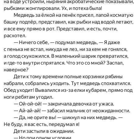
на воде устроили, ныряния акробатические показывали,
рыбками жонглировали. Ух, и потеха была!
Медведь за ёлкой на пенёк присел, лапой косматую
башку подпёр, представил, как рыбки над водой летают,
и все ему прямо в рот. Представил, и есть, почти,
расхотел.
— Ничего себе, — подумал медведь, — Я даже
с пенька не встал, никуда не лез, ни за кем не гонялся,
а голод скукожился. В маленький шарик превратился,
и где-то внутри спрятался. Что это со мной? Заспал,
наверное?
Дети к тому времени полные корзинки рябины
набрали, собрались уходить. Тут медведь спохватился.
Обед уходит! Вывалился из-за елки кубарем, прямо под
ноги ребятам угодил.
— Ой-ой-ой! — закричала девочка от ужаса.
— Ай-ай-ай! — забасил мальчик от неожиданности.
— Да, не орите вы! — шикнул на них медведь. —
Не буду, я вас есть, передумал я!
Дети застыли в ожидании.
— Но при одном условии…