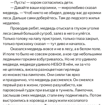
— Пусть! — хором согласились дети.
— Давайте ваши корзинки, — миролюбиво сказал
медведь. — Чтоб никто не обидел, доведу вас до кромки
леса. Дальше сами доберётесь. Там до людского жилья
недалеко.
Проводив ребят, медведь отыскал в глухом уголке
леса самый большой сугроб, залез в него и улёгся.
Только голову на лапу пристроил, только глаза закрыл,
только присказку сказал — тут диво и началось.
Оказался медведь вовсе и не в лесу, а в белом поле.
И поле то было не совсем ровное, а кое-где небольшими
ледяными горками взбугривалось. Но не это удивило
медведя, медведя удивило НЕБО! В нём, ни за что
не цепляясь, висела разноцветная гирлянда
из множества лампочек. Они сияли так ярко
и празднично, что медведь рассмеялся. Он смеялся
первый раз в жизни, громко разухабисто, как
паровозный гудок при въезде в туннель. Лампочки,
заслышав смех медведя, стали ему подмигивать. Потом
выстроились в хоровод и закружили косолапого