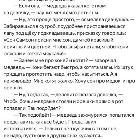
— Если она, — медведь указал коготком
на девочку, — научит меня смотреть сны.
— Ну, это проще простого, — осмелела девчушка. —
Забираешься в сугроб, поудобнее пристраиваешься,
лапу под щёку подкладываешь, присказку говоришь:
«Сон Самсон присни мне сон, да чтоб красивый,
приятный и цветной. Чтобы эльфы летали, чтобы кони
скакали и котята мяукали!»
— Зачем мне про коней и котят? — заворчал
медведь. — Кони бегают быстро, а котята малы. Их штук
тридцать проглотить надо, чтобы насытиться. А я
не живодёр! Мне котят жалко. Хочу сон про медок, и про
орешки.
— Ну, тогда так, — деловито сказала девочка, —
Чтобы бочки медовые стояли и орешки прямо в рот
попадали. Так подойдёт?
— Так подойдёт! — медведь зажмурился, попытался
представить, как всё будет. Представил
и спохватился, — Только пчёл кусачих в этом сне
не надо, пусть они в других снах кусаются…