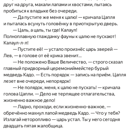
друг на друга, махали лапами и хвостами, пытаясь
пробиться к владыке без очереди.
— Да пустите же меня к цалю! — кричала Цапля
и пыталась всунуть головёнку в приоткрытую дверь.
— Цаль, а цаль, ты где! Калаул!
Полноплавную глажданку фауны к цалю не пускают!
Калаул-л-л!
— Пустите её! — устало произнёс царь зверей —
Лев, — в голове от её крика звенит…
— Не положено Ваше Величество, — строго сказал
главный придворный церемониймейстер бурый
медведь Кадо. — Есть порядок — запись на приём. Цапля
лезет вне очереди, непорядок!
— Не полядок, меня, к цалю не пускать! — кричала
голова Цапли. — Дело не терпящее отлагательства,
жизненно важное дело!
— Ладно, проходи, если жизненно-важное, —
обречённо махнул лапой медведь Кадо. — Что у тебя?
Излагай неторопливо — царь устал. Ты у него сегодня
двадцать пятая жалобщица.