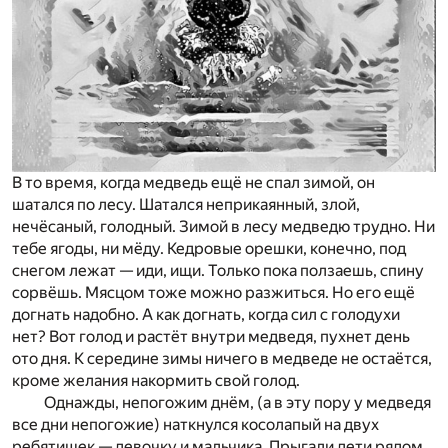
В то время, когда медведь ещё не спал зимой, он
шатался по лесу. Шатался неприкаянный, злой,
нечёсаный, голодный. Зимой в лесу медведю трудно. Ни
тебе ягоды, ни мёду. Кедровые орешки, конечно, под
снегом лежат — иди, ищи. Только пока ползаешь, спину
сорвёшь. Мясцом тоже можно разжиться. Но его ещё
догнать надобно. А как догнать, когда сил с голодухи
нет? Вот голод и растёт внутри медведя, пухнет день
ото дня. К середине зимы ничего в медведе не остаётся,
кроме желания накормить свой голод.
Однажды, непогожим днём, (а в эту пору у медведя
все дни непогожие) наткнулся косолапый на двух
ребятишек — девочку и мальчика. Прыгали дети рядом