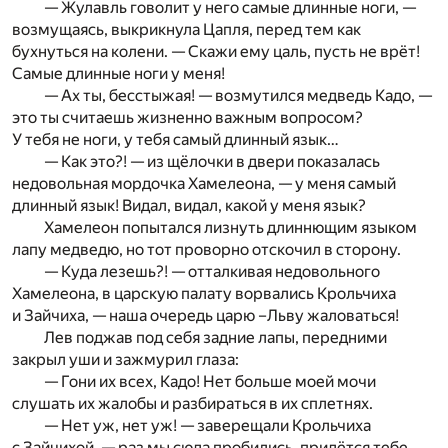
— Жулавль говолит у него самые длинные ноги, —
возмущаясь, выкрикнула Цапля, перед тем как
бухнуться на колени. — Скажи ему цаль, пусть не врёт!
Самые длинные ноги у меня!
— Ах ты, бесстыжая! — возмутился медведь Кадо, —
это ты считаешь жизненно важным вопросом?
У тебя не ноги, у тебя самый длинный язык…
— Как это?! — из щёлочки в двери показалась
недовольная мордочка Хамелеона, — у меня самый
длинный язык! Видал, видал, какой у меня язык?
Хамелеон попытался лизнуть длиннющим языком
лапу медведю, но тот проворно отскочил в сторону.
— Куда лезешь?! — отталкивая недовольного
Хамелеона, в царскую палату ворвались Крольчиха
и Зайчиха, — наша очередь царю –Льву жаловаться!
Лев поджав под себя задние лапы, передними
закрыл уши и зажмурил глаза:
— Гони их всех, Кадо! Нет больше моей мочи
слушать их жалобы и разбираться в их сплетнях.
— Нет уж, нет уж! — заверещали Крольчиха
с Зайчихой, — раз мы сюда пробились, придётся тебе