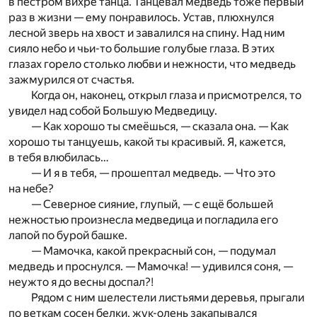
в пёстром вихре танца. Танцевал медведь тоже первый
раз в жизни — ему понравилось. Устав, плюхнулся
лесной зверь на хвост и завалился на спину. Над ним
сияло небо и чьи-то большие голубые глаза. В этих
глазах горело столько любви и нежности, что медведь
зажмурился от счастья.
Когда он, наконец, открыл глаза и присмотрелся, то
увидел над собой Большую Медведицу.
— Как хорошо ты смеёшься, — сказала она. — Как
хорошо ты танцуешь, какой ты красивый. Я, кажется,
в тебя влюбилась…
— И я в тебя, — прошептал медведь. — Что это
на небе?
— Северное сияние, глупый, — с ещё большей
нежностью произнесла медведица и погладила его
лапой по бурой башке.
— Мамочка, какой прекрасный сон, — подумал
медведь и проснулся. — Мамочка! — удивился соня, —
неужто я до весны доспал?!
Рядом с ним шелестели листьями деревья, прыгали
по веткам сосен белки, жук-олень закапывался