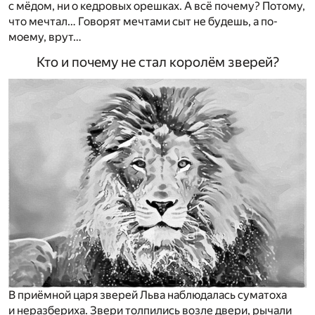
с мёдом, ни о кедровых орешках. А всё почему? Потому,
что мечтал… Говорят мечтами сыт не будешь, а по-
моему, врут…
Кто и почему не стал королём зверей?
В приёмной царя зверей Льва наблюдалась суматоха
и неразбериха. Звери толпились возле двери, рычали