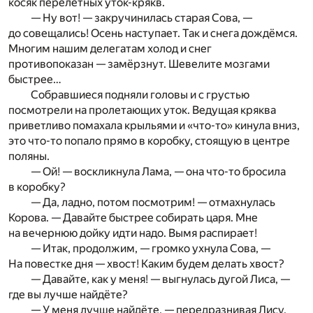
косяк перелётных уток-крякв.
— Ну вот! — закручинилась старая Сова, —
до совещались! Осень наступает. Так и снега дождёмся.
Многим нашим делегатам холод и снег
противопоказан — замёрзнут. Шевелите мозгами
быстрее…
Собравшиеся подняли головы и с грустью
посмотрели на пролетающих уток. Ведущая кряква
приветливо помахала крыльями и «что-то» кинула вниз,
это что-то попало прямо в коробку, стоящую в центре
поляны.
— Ой! — воскликнула Лама, — она что-то бросила
в коробку?
— Да, ладно, потом посмотрим! — отмахнулась
Корова. — Давайте быстрее собирать царя. Мне
на вечернюю дойку идти надо. Вымя распирает!
— Итак, продолжим, — громко ухнула Сова, —
На повестке дня — хвост! Каким будем делать хвост?
— Давайте, как у меня! — выгнулась дугой Лиса, —
где вы лучше найдёте?
— У меня лучше найдёте, — передразнивая Лису,