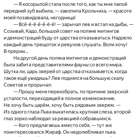
— Я косорылой стала после того, как ты мне лапой
передний зуб выбила, — завопила Крольчиха, — красоте
моей позавидовала, негодница!
— Всё-ё-ё-ё-ё-ё-ё! — зарычал лев и встал на дыбы, —
Созывай, Кадо, большой совет на поляне митингов
и демонстраций буду от царства отказываться. Надоело
каждый день трещоток и ревунов слушать. Воли хочу!
В прерии…
На другой день поляна митингов и демонстраций
была забита представителями фауны со всего мира.
Шутка ли, царь зверей от царства отказывается, когда
такое ещё увидишь? Лев поднялся на большую скалу
Советов и прорычал:
— Прошу меня переизбрать, по причине зверской
усталости, переходящей в полное изнеможение.
Не хочу быть царём, хочу быть рядовым зверем. —
Из одного глаза Льва выкатилась крупная слеза, второй
глаз зорко наблюдал за реакцией собравшихся.
— Кого предлагаешь вместо себя, — тут же
поинтересовался Жираф. Он недолюбливал льва.