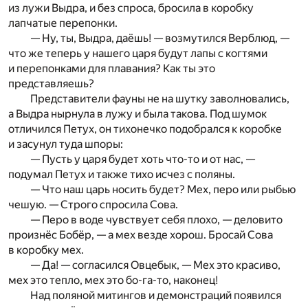
из лужи Выдра, и без спроса, бросила в коробку
лапчатые перепонки.
— Ну, ты, Выдра, даёшь! — возмутился Верблюд, —
что же теперь у нашего царя будут лапы с когтями
и перепонками для плавания? Как ты это
представляешь?
Представители фауны не на шутку заволновались,
а Выдра нырнула в лужу и была такова. Под шумок
отличился Петух, он тихонечко подобрался к коробке
и засунул туда шпоры:
— Пусть у царя будет хоть что-то и от нас, —
подумал Петух и также тихо исчез с поляны.
— Что наш царь носить будет? Мех, перо или рыбью
чешую. — Строго спросила Сова.
— Перо в воде чувствует себя плохо, — деловито
произнёс Бобёр, — а мех везде хорош. Бросай Сова
в коробку мех.
— Да! — согласился Овцебык, — Мех это красиво,
мех это тепло, мех это бо-га-то, наконец!
Над поляной митингов и демонстраций появился