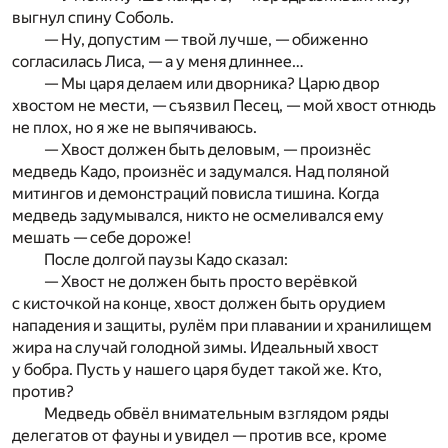
выгнул спину Соболь.
— Ну, допустим — твой лучше, — обиженно
согласилась Лиса, — а у меня длиннее…
— Мы царя делаем или дворника? Царю двор
хвостом не мести, — съязвил Песец, — мой хвост отнюдь
не плох, но я же не выпячиваюсь.
— Хвост должен быть деловым, — произнёс
медведь Кадо, произнёс и задумался. Над поляной
митингов и демонстраций повисла тишина. Когда
медведь задумывался, никто не осмеливался ему
мешать — себе дороже!
После долгой паузы Кадо сказал:
— Хвост не должен быть просто верёвкой
с кисточкой на конце, хвост должен быть орудием
нападения и защиты, рулём при плавании и хранилищем
жира на случай голодной зимы. Идеальный хвост
у бобра. Пусть у нашего царя будет такой же. Кто,
против?
Медведь обвёл внимательным взглядом ряды
делегатов от фауны и увидел — против все, кроме