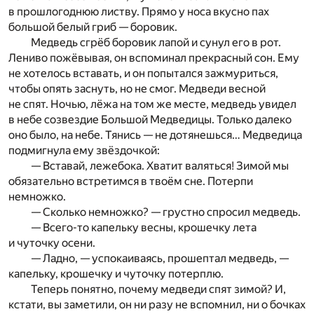
в прошлогоднюю листву. Прямо у носа вкусно пах
большой белый гриб — боровик.
Медведь сгрёб боровик лапой и сунул его в рот.
Лениво пожёвывая, он вспоминал прекрасный сон. Ему
не хотелось вставать, и он попытался зажмуриться,
чтобы опять заснуть, но не смог. Медведи весной
не спят. Ночью, лёжа на том же месте, медведь увидел
в небе созвездие Большой Медведицы. Только далеко
оно было, на небе. Тянись — не дотянешься… Медведица
подмигнула ему звёздочкой:
— Вставай, лежебока. Хватит валяться! Зимой мы
обязательно встретимся в твоём сне. Потерпи
немножко.
— Сколько немножко? — грустно спросил медведь.
— Всего-то капельку весны, крошечку лета
и чуточку осени.
— Ладно, — успокаиваясь, прошептал медведь, —
капельку, крошечку и чуточку потерплю.
Теперь понятно, почему медведи спят зимой? И,
кстати, вы заметили, он ни разу не вспомнил, ни о бочках