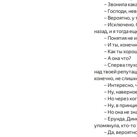
– Звонила кака
– Господи, не
– Вероятно, у 
– Исключено. 
назад, и я тогда е
– Понятия не 
– И ты, конечн
– Как ты хоро
– А она что?
– Сперва глух
над твоей репутаци
конечно, не слишк
– Интересно, 
– Ну, наверное
– Но через ко
– Ну, в принц
– Но она не з
– Ерунда, Дин
упомянула, кто-то
– Да, вероятн