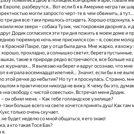
 сразу появились двое в полицейской форме и арестовали мен
 в Европе, разберутся… Вот если б я в Америке негра так ша
ректностью могли запросто черт-те в чем обвинить, а тут…
но три дня все-таки пришлось отсидеть. Хорошо отдохнула,
оили мои звери – собака Тузик, чистокровная дворняга, и дв
друг Додик согласился эти три дня пожить в моем доме и п
еднюю тюремную ночь мне приснился сон – я, совсем молод
в Красной Пахре, где у отца была дача. Мне жарко, я вхожу 
к хорошо, прохладно, а солнышко светит, берега пустынные,
машках, такие в природе редко встречаются, все больше на
ых журналах… Я вылезаю на берег и вдруг осознаю, что мне 
ол я играла восемнадцатилетней… Значит, если бы я не выле
по этой речке до небытия? Но тут я проснулась. Странно, мн
прошлом я практически никогда не вижу. К чему бы это, дума
 «на свободу с чистой совестью». Встречал меня Додик.
! – он обнял меня. – Как тебе голландское узилище?
се-таки больше всего на свете хочется принять душ! Как там
Кукс только очень скучает.
 не будет неделю со мной общаться, я его знаю!
а, а кто такая Тося Бах?
 я.