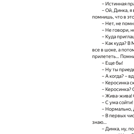
– Истинная пра
– Ой, Динка, я
помнишь, что в эт
– Нет, не пом
– Не говори, 
– Куда пригла
– Как куда? В
все в шоке, а пот
прилететь… Помн
– Еще бы!
– Ну ты прие
– А когда? – в
– Керосинка с
– Керосинка? 
– Жива-жива! 
– С ума сойти!
– Нормально, 
– В первых чи
знаю…
– Динка, ну, 