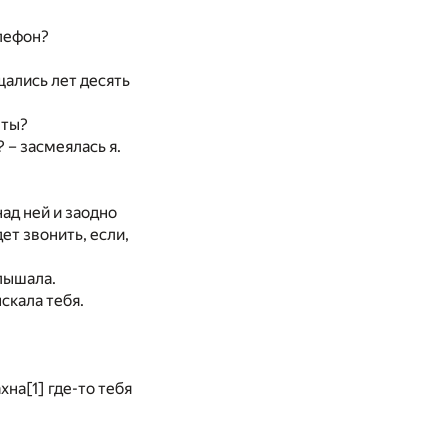
елефон?
щались лет десять
 ты?
 – засмеялась я.
над ней и заодно
ет звонить, если,
слышала.
скала тебя.
ахна
[1]
где-то тебя