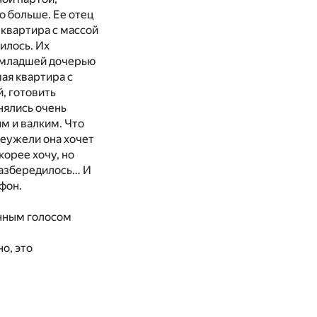
о больше. Ее отец
 квартира с массой
вилось. Их
а младшей дочерью
шая квартира с
й, готовить
нялись очень
им и валким. Что
еужели она хочет
корее хочу, но
 разбередилось… И
ефон.
янным голосом
но, это