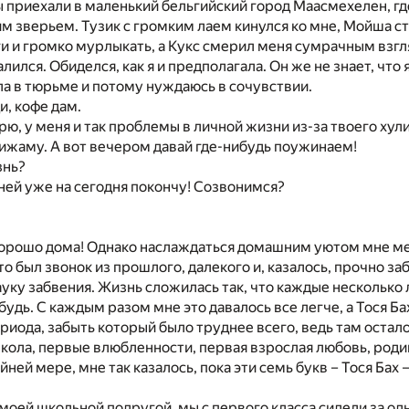
приехали в маленький бельгийский город Маасмехелен, гд
м зверьем. Тузик с громким лаем кинулся ко мне, Мойша с
ги и громко мурлыкать, а Кукс смерил меня сумрачным взгл
ился. Обиделся, как я и предполагала. Он же не знает, что 
ела в тюрьме и потому нуждаюсь в сочувствии.
и, кофе дам.
рю, у меня и так проблемы в личной жизни из-за твоего хули
пижаму. А вот вечером давай где-нибудь поужинаем!
знь?
с ней уже на сегодня покончу! Созвонимся?
 хорошо дома! Однако наслаждаться домашним уютом мне м
то был звонок из прошлого, далекого и, казалось, прочно за
уку забвения. Жизнь сложилась так, что каждые несколько
будь. С каждым разом мне это давалось все легче, а Тося Бах
ериода, забыть который было труднее всего, ведь там остало
школа, первые влюбленности, первая взрослая любовь, роди
йней мере, мне так казалось, пока эти семь букв – Тося Бах
 моей школьной подругой, мы с первого класса сидели за од