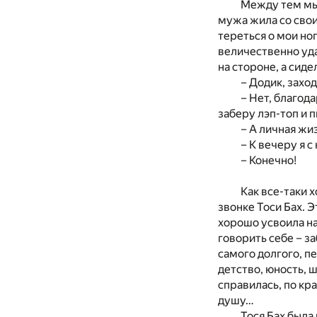
Между тем мы 
мужа жила со свои
тереться о мои но
величественно удал
на стороне, а сид
– Додик, заход
– Нет, благода
заберу лэп-топ и 
– А личная жи
– К вечеру я 
– Конечно!
Как все-таки
звонке Тоси Бах. Э
хорошо усвоила на
говорить себе – за
самого долгого, п
детство, юность, 
справилась, по кра
душу…
Тося Бах была