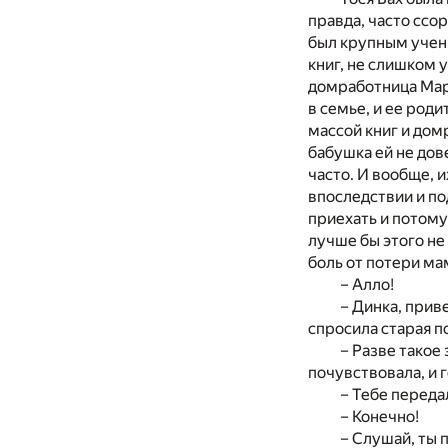
правда, часто ссо
был крупным учены
книг, не слишком у
домработница Мар
в семье, и ее роди
массой книг и дом
бабушка ей не дов
часто. И вообще, 
впоследствии и п
приехать и потому
лучше бы этого не
боль от потери мам
– Алло!
– Динка, прив
спросила старая п
– Разве такое 
почувствовала, и 
– Тебе передал
– Конечно!
– Слушай, ты 