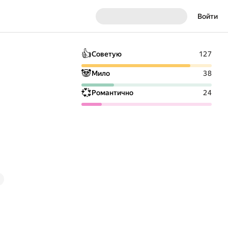
Войти
👍
Советую
127
🐼
Мило
38
💞
Романтично
24