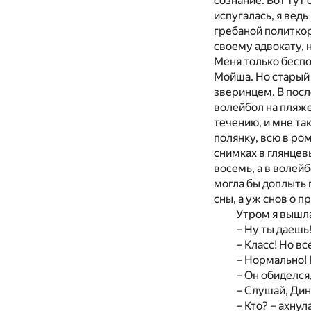
сознание. Вот тут
испугалась, я ведь
гребаной политкор
своему адвокату, 
Меня только беспок
Мойша. Но старый 
зверинцем. В посл
волейбол на пляже 
течению, и мне та
полянку, всю в ро
снимках в глянцев
восемь, а в волейб
могла бы доплыть 
сны, а уж снов о 
Утром я вышла
– Ну ты даешь
– Класс! Но в
– Нормально! 
– Он обиделся,
– Слушай, Динк
– Кто? – ахнула