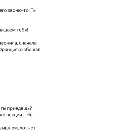
чего звоню-то! Ты
глашаем тебя!
звонила, сначала
н-Франциско обещал
к ты приедешь?
 же лекции… Не
 вышлем, хоть от