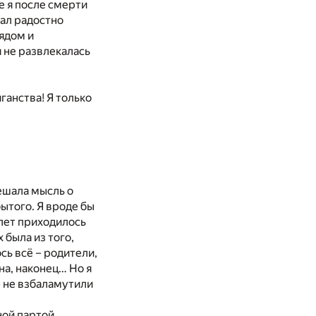
е я после смерти
тал радостно
ядом и
я не развлекалась
ганства! Я только
ешала мысль о
бытого. Я вроде бы
 лет приходилось
 была из того,
сь всё – родители,
на, наконец… Но я
 – не взбаламутили
ной партой,