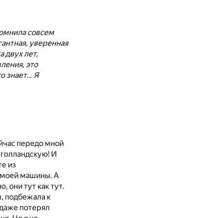
помнила совсем
гантная, уверенная
 двух лет,
вления, это
о знает… Я
ейчас передо мной
в голландскую! И
те из
 моей машины. А
, они тут как тут.
ы, подбежала к
 даже потерял