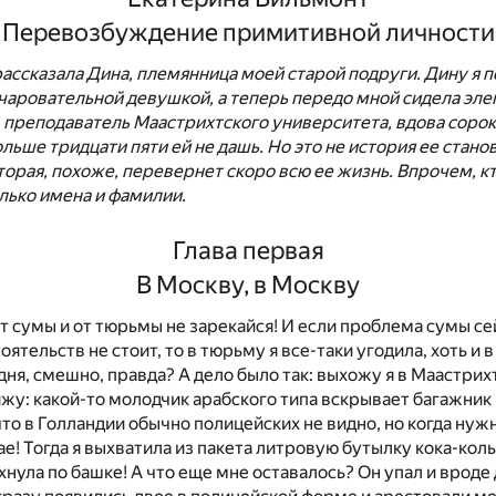
Перевозбуждение примитивной личности
ассказала Дина, племянница моей старой подруги. Дину я 
чаровательной девушкой, а теперь передо мной сидела эле
, преподаватель Маастрихтского университета, вдова сорока
льше тридцати пяти ей не дашь. Но это не история ее стано
торая, похоже, перевернет скоро всю ее жизнь. Впрочем, кт
лько имена и фамилии.
Глава первая
В Москву, в Москву
от сумы и от тюрьмы не зарекайся! И если проблема сумы с
оятельств не стоит, то в тюрьму я все-таки угодила, хоть и 
дня, смешно, правда? А дело было так: выхожу я в Маастрих
жу: какой-то молодчик арабского типа вскрывает багажник
что в Голландии обычно полицейских не видно, но когда нужно
ае! Тогда я выхватила из пакета литровую бутылку кока-кол
хнула по башке! А что еще мне оставалось? Он упал и вроде