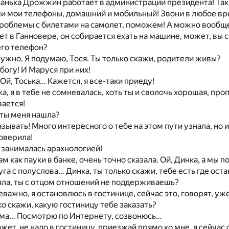
анька Дрожжин работает в администрации президента! Так 
 мои телефоны, домашний и мобильный! Звони в любое вре
проблемы с билетами на самолет, поможем! А можно вообще
т в Ганновере, он собирается ехать на машине, может, вы 
его телефон?
 нужно. Я подумаю, Тося. Ты только скажи, родители живы?
богу! И Маруся при них!
 Ой, Тоська… Кажется, я все-таки приеду!
а, я в тебе не сомневалась, хоть ты и сволочь хорошая, про
вается!
к ты меня нашла?
зывать! Много интересного о тебе на этом пути узнала, но и
оверила!
, занималась арахнологией!
ам как пауки в банке, очень точно сказала. Ой, Динка, а мы
га с полуслова… Динка, ты только скажи, тебе есть где оста
яла, ты с отцом отношений не поддерживаешь?
неважно, я остановлюсь в гостинице, сейчас это, говорят, у
ко скажи, какую гостиницу тебе заказать?
 сама… Посмотрю по Интернету, созвонюсь…
ожет, не надо в гостиницу, приезжай прямо ко мне, я сейчас