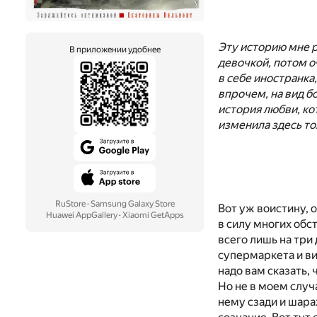
Эту историю мне р
В приложении удобнее
девочкой, потом о
в себе иностранка
впрочем, на вид бо
история любви, ко
изменила здесь то
RuStore
·
Samsung Galaxy Store
Вот уж воистину, 
Huawei AppGallery
·
Xiaomi GetApps
в силу многих обст
всего лишь на три 
супермаркета и ви
надо вам сказать, 
Но не в моем случ
нему сзади и шара