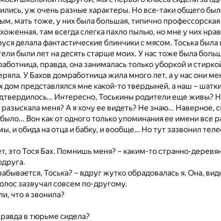
рились, уж очень разные характеры. Но все-таки общего был
м, мать тоже, у них была большая, типично профессорская
хоженная, там всегда слегка пахло пылью, но мне у них нра
уся делала фантастические блинчики с мясом. Тоська был
тели были лет на десять старше моих. У нас тоже была боль
работница, правда, она занималась только уборкой и стирко
еряла. У Бахов домработница жила много лет, а у нас они ме
их дом представлялся мне какой-то твердыней, а наш – шатк
одтвердилось… Интересно, Тоськины родители еще живы? Н
 разыскала меня? А я хочу ее видеть? Не знаю… Наверное, с
 было… Вон как от одного только упоминания ее имени все
ы, и обида на отца и бабку, и вообще… Но тут зазвонил тел
ет, это Тося Бах. Помнишь меня? – каким-то странно-дерев
одруга.
забывается, Тоська? – вдруг жутко обрадовалась я. Она, вид
голос зазвучал совсем по-другому.
и, что я звонила?
правда в тюрьме сидела?