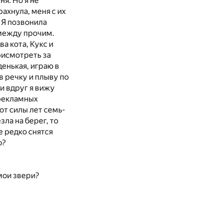
я. Но я не
рахнула, меня с их
 Я позвонила
 между прочим.
а кота, Кукс и
рисмотреть за
енькая, играю в
в речку и плыву по
 и вдруг я вижу
 рекламных
от силы лет семь-
зла на берег, то
е редко снятся
ю?
 мои звери?