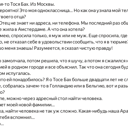
я-то Тося Бах. Из Москвы.
вероятно! Это моя одноклассница… Но как она узнала мой т
твоего отца?
Отец не знает ни адреса, ни телефона. Мы последний раз об
ще жила в Амстердаме. А что она хотела?
имею, спросила только, я муж или не муж. Еще спросила, где
о, не отказал себе в удовольствии сообщить, что я в тюрьме?
шо меня знаешь! Разумеется, я сказал чистую правду!
о замолчала, потом решила, что я шучу, а потом я сжалился 
ей в родном городе и все объяснил. Так что она сегодня буд
ом испугалась.
что ей понадобилось? Я о Тосе Бах больше двадцати лет не 
, собралась зачем-то в Голландию или в Бельгию, вот и разы
го?
ипе, можно через адресный стол найти человека.
нает моей новой фамилии…
ка, найти человека не так уж сложно. Какая-нибудь наша Ар
 тебя вспомнил…
о…