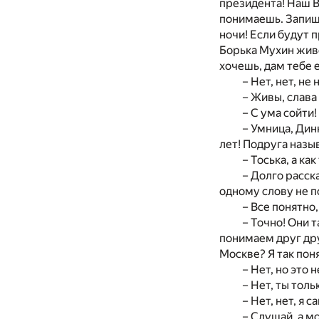
президента! Наш В
понимаешь. Запиши
ночи! Если будут 
Борька Мухин живе
хочешь, дам тебе 
– Нет, нет, не
– Живы, слава 
– С ума сойти!
– Умница, Динк
лет! Подруга назы
– Тоська, а ка
– Долго расска
одному слову не п
– Все понятно
– Точно! Они т
понимаем друг дру
Москве? Я так пон
– Нет, но это 
– Нет, ты толь
– Нет, нет, я
– Слушай, а м