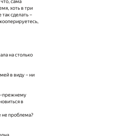
что, сама
мя, хоть в три
 так сделать –
скооперируетесь,
пала на столько
мей в виду – ни
 по-прежнему
новиться в
же не проблема?
 одна…