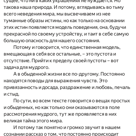
сущее, что ни в каких украшениях не нуждается. Но
такова наша природа. И потому, вглядываясь во тьму
всего неведения мира, мы высвечиваем из нее
туманные образы истины, но как только на основании
этих истин появляется модель поведения, она, будучи
прекрасной по своему устройству, и таит в себе самую
большую опасность для нашего состояния.
Потому и говорится, что единственная модель,
вмещающая в себя все остальные, – это пустота и
отсутствие. Прийти к пределу своей пустоты – вот
задача для мудрого.
А в обыденной жизни все по-другому. Постоянно
находятся поводы для выражения чувств. Это
привязанность и досада, раздражение и любовь, печаль
и стыд.
По сути, во всем тексте говорится о вещах простых
и обыденных, но как только они оказываются в поле
рассмотрения мудрого, тут же проявляется в них
великая тайна этого мира.
И потому так понятно и громко звучит в нашем
сознании рассказ о том, что постоянно происходит