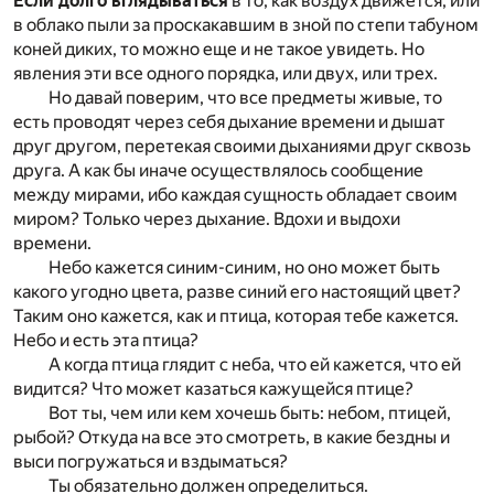
Если долго вглядываться
в то, как воздух движется, или
в облако пыли за проскакавшим в зной по степи табуном
коней диких, то можно еще и не такое увидеть. Но
явления эти все одного порядка, или двух, или трех.
Но давай поверим, что все предметы живые, то
есть проводят через себя дыхание времени и дышат
друг другом, перетекая своими дыханиями друг сквозь
друга. А как бы иначе осуществлялось сообщение
между мирами, ибо каждая сущность обладает своим
миром? Только через дыхание. Вдохи и выдохи
времени.
Небо кажется синим-синим, но оно может быть
какого угодно цвета, разве синий его настоящий цвет?
Таким оно кажется, как и птица, которая тебе кажется.
Небо и есть эта птица?
А когда птица глядит с неба, что ей кажется, что ей
видится? Что может казаться кажущейся птице?
Вот ты, чем или кем хочешь быть: небом, птицей,
рыбой? Откуда на все это смотреть, в какие бездны и
выси погружаться и вздыматься?
Ты обязательно должен определиться.