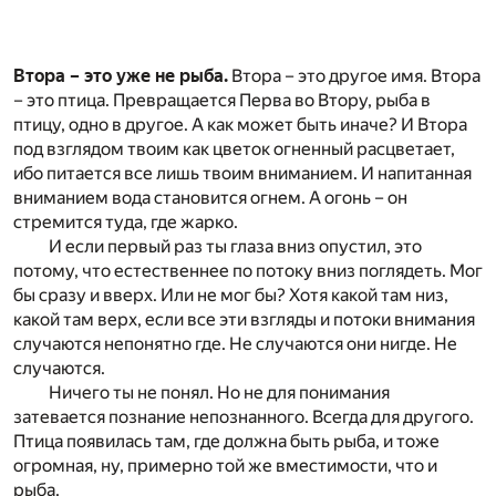
Втора – это уже не рыба.
Втора – это другое имя. Втора
– это птица. Превращается Перва во Втору, рыба в
птицу, одно в другое. А как может быть иначе? И Втора
под взглядом твоим как цветок огненный расцветает,
ибо питается все лишь твоим вниманием. И напитанная
вниманием вода становится огнем. А огонь – он
стремится туда, где жарко.
И если первый раз ты глаза вниз опустил, это
потому, что естественнее по потоку вниз поглядеть. Мог
бы сразу и вверх. Или не мог бы? Хотя какой там низ,
какой там верх, если все эти взгляды и потоки внимания
случаются непонятно где. Не случаются они нигде. Не
случаются.
Ничего ты не понял. Но не для понимания
затевается познание непознанного. Всегда для другого.
Птица появилась там, где должна быть рыба, и тоже
огромная, ну, примерно той же вместимости, что и
рыба.