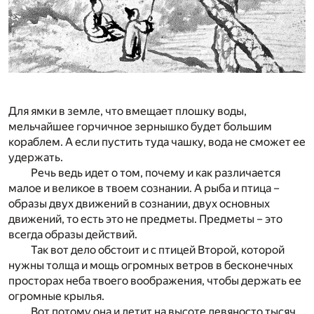
Для ямки в земле, что вмещает плошку воды,
мельчайшее горчичное зернышко будет большим
кораблем. А если пустить туда чашку, вода не сможет ее
удержать.
Речь ведь идет о том, почему и как различается
малое и великое в твоем сознании. А рыба и птица –
образы двух движений в сознании, двух основных
движений, то есть это не предметы. Предметы – это
всегда образы действий.
Так вот дело обстоит и с птицей Второй, которой
нужны толща и мощь огромных ветров в бесконечных
просторах неба твоего воображения, чтобы держать ее
огромные крылья.
Вот потому она и летит на высоте девяносто тысяч