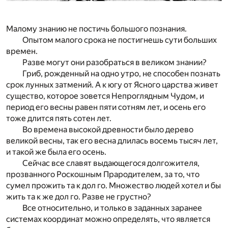
Малому знанию не постичь большого познания.
Опытом малого срока не постигнешь сути больших
времен.
Разве могут они разобраться в великом знании?
Гриб, рожденный на одно утро, не способен познать
срок лунных затмений. А к югу от Ясного царства живет
существо, которое зовется Непроглядным Чудом, и
период его весны равен пяти сотням лет, и осень его
тоже длится пять сотен лет.
Во времена высокой древности было дерево
великой весны, так его весна длилась восемь тысяч лет,
и такой же была его осень.
Сейчас все славят выдающегося долгожителя,
прозванного Роскошным Прародителем, за то, что
сумел прожить та к дол го. Множество людей хотел и бы
жить та к же дол го. Разве не грустно?
Все относительно, и только в заданных заранее
системах координат можно определять, что является