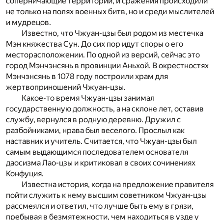
соперничающие территории, и сражения происходили
не только на полях военных битв, но и среди мыслителей
и мудрецов.
Известно, что Чжуан-цзы был родом из местечка
Мэн княжества Сун. До сих пор идут споры о его
месторасположении. По одной из версий, сейчас это
город Мэнчэнсянь в провинции Аньхой. В окрестностях
Мэнчэнсянь в 1078 году построили храм для
жертвоприношений Чжуан-цзы.
Какое-то время Чжуан-цзы занимал
государственную должность, а на склоне лет, оставив
службу, вернулся в родную деревню. Дружил с
разбойниками, нрава был веселого. Прослыл как
наставник и учитель. Считается, что Чжуан-цзы был
самым выдающимся последователем основателя
даосизма Лао-цзы и критиковал в своих сочинениях
Конфуция.
Известна история, когда на предложение правителя
пойти служить к нему высшим советником Чжуан-цзы
рассмеялся и ответил, что лучше быть ему в грязи,
пребывая в безмятежности, чем находиться в узде у