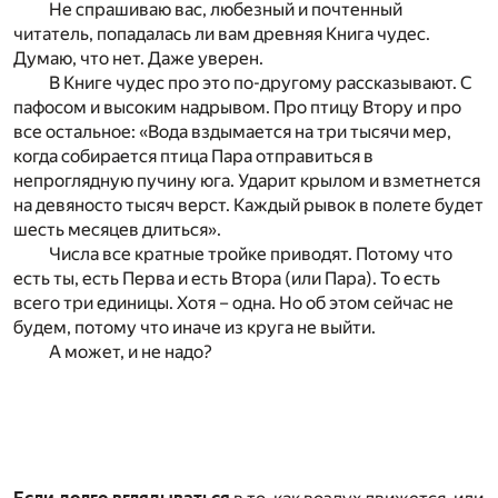
Не спрашиваю вас, любезный и почтенный
читатель, попадалась ли вам древняя Книга чудес.
Думаю, что нет. Даже уверен.
В Книге чудес про это по-другому рассказывают. С
пафосом и высоким надрывом. Про птицу Втору и про
все остальное: «Вода вздымается на три тысячи мер,
когда собирается птица Пара отправиться в
непроглядную пучину юга. Ударит крылом и взметнется
на девяносто тысяч верст. Каждый рывок в полете будет
шесть месяцев длиться».
Числа все кратные тройке приводят. Потому что
есть ты, есть Перва и есть Втора (или Пара). То есть
всего три единицы. Хотя – одна. Но об этом сейчас не
будем, потому что иначе из круга не выйти.
А может, и не надо?