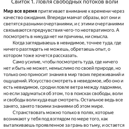
Свиток 1. Ловля свободных потоков воли
Мир все время
притягивает внимание к времени через
качество ожидания. Впереди маячат образы, вот они и
светятся разными очертаниями, и с этими очертаниями
связываются предчувствия чего-то неотвратимого. А
посмотреть в никуда нет ни причины, ни смысла.
Когда заглядываешь в невидимое, точнее туда, где
ничего разглядеть не можешь, обретаешь опыт, о
котором тоже хочется рассказать.
Само усилие, чтобы посмотреть туда, где ничего
нет и быть не может, немыслимо по своей природе, но
только оно приносит знания в мир твоих переживаний и
ощущений. Искусство смотреть в неведомое, ибо оно и
есть невидимое, сродни ловле ветра между ладонями,
но если задуматься об этом, то в поисках свободы, воли
и свободы воли куда еще смотреть. Остальное ведь все
занято, занято твоими знаниями об этом мире.
Странствовать можно только в полях, которые
возникают у тебя под взглядом по мере того, как
выталкиваешь проявленное за грань во тьму, и остается