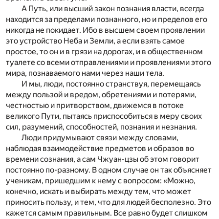
А Путь, или высший закон познания власти, всегда
находится за пределами познанного, но и пределов его
никогда не покидает. Ибо в высшем своем проявлении
это устройство Неба и Земли, а если взять самое
простое, то он и в грязи на дорогах, и в общественном
туалете со всеми отправлениями и проявлениями этого
мира, познаваемого нами через наши тела.
И мы, люди, постоянно странствуя, перемещаясь
между пользой и вредом, обретениями и потерями,
честностью и притворством, движемся в потоке
великого Пути, пытаясь приспособиться в меру своих
сил, разумений, способностей, познания и незнания.
Люди придумывают связи между словами,
наблюдая взаимодействие предметов и образов во
времени сознания, а сам Чжуан-цзы об этом говорит
постоянно по-разному. В одном случае он так объясняет
ученикам, пришедшим к нему с вопросом: «Можно,
конечно, искать и выбирать между тем, что может
приносить пользу, и тем, что для людей бесполезно. Это
кажется самым правильным. Все равно будет слишком