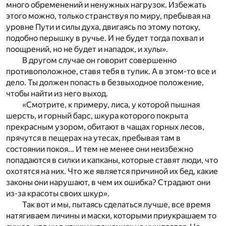
много обременений и ненужных нагрузок. Избежать
этого можно, только странствуя по миру, пребывая на
уровне Пути и силы духа, двигаясь по этому потоку,
подобно перышку в ручье. И не будет тогда похвал и
поощрений, но не будет и нападок, и хулы».
В другом случае он говорит совершенно
противоположное, ставя тебя в тупик. А в этом-то все и
дело. Ты должен попасть в безвыходное положение,
чтобы найти из него выход.
«Смотрите, к примеру, лиса, у которой пышная
шерсть, и горный барс, шкура которого покрыта
прекрасным узором, обитают в чащах горных лесов,
прячутся в пещерах на утесах, пребывая там в
состоянии покоя… И тем не менее они неизбежно
попадаются в силки и капканы, которые ставят люди, что
охотятся на них. Что же является причиной их бед, какие
законы они нарушают, в чем их ошибка? Страдают они
из-за красоты своих шкур».
Так вот и мы, пытаясь сделаться лучше, все время
натягиваем личины и маски, которыми приукрашаем то