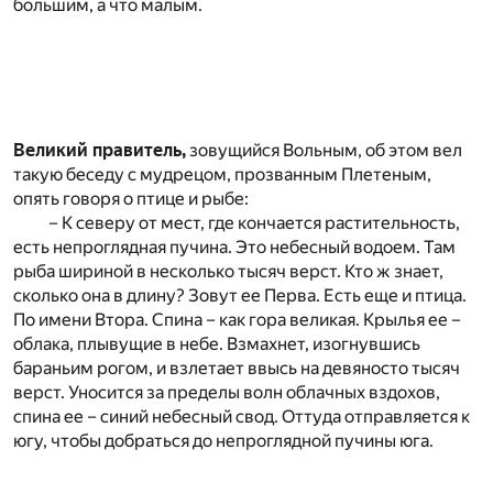
большим, а что малым.
Великий правитель,
зовущийся Вольным, об этом вел
такую беседу с мудрецом, прозванным Плетеным,
опять говоря о птице и рыбе:
– К северу от мест, где кончается растительность,
есть непроглядная пучина. Это небесный водоем. Там
рыба шириной в несколько тысяч верст. Кто ж знает,
сколько она в длину? Зовут ее Перва. Есть еще и птица.
По имени Втора. Спина – как гора великая. Крылья ее –
облака, плывущие в небе. Взмахнет, изогнувшись
бараньим рогом, и взлетает ввысь на девяносто тысяч
верст. Уносится за пределы волн облачных вздохов,
спина ее – синий небесный свод. Оттуда отправляется к
югу, чтобы добраться до непроглядной пучины юга.