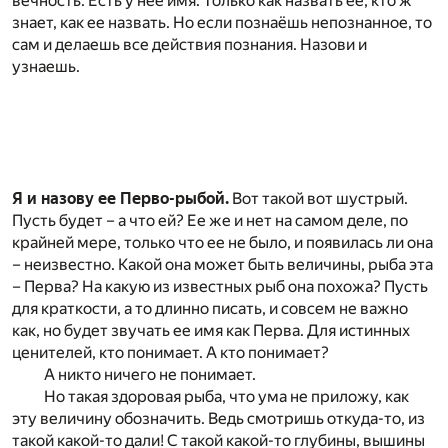
вечность. Есть у нее имя. Только как назвать ее, кто ж
знает, как ее назвать. Но если познаёшь непознанное, то
сам и делаешь все действия познания. Назови и
узнаешь.
Я и назову ее Перво-рыбой.
Вот такой вот шустрый.
Пусть будет – а что ей? Ее же и нет на самом деле, по
крайней мере, только что ее не было, и появилась ли она
– неизвестно. Какой она может быть величины, рыба эта
– Перва? На какую из известных рыб она похожа? Пусть
для краткости, а то длинно писать, и совсем не важно
как, но будет звучать ее имя как Перва. Для истинных
ценителей, кто понимает. А кто понимает?
А никто ничего не понимает.
Но такая здоровая рыба, что ума не приложу, как
эту величину обозначить. Ведь смотришь откуда-то, из
такой какой-то дали! С такой какой-то глубины, вышины