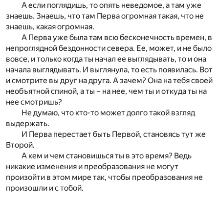
А если поглядишь, то опять неведомое, а там уже
знаешь. Знаешь, что там Перва огромная такая, что не
знаешь, какая огромная.
А Перва уже была там всю бесконечность времен, в
непроглядной бездонности севера. Ее, может, и не было
вовсе, и только когда ты начал ее выглядывать, то и она
начала выглядывать. И выглянула, то есть появилась. Вот
и смотрите вы друг на друга. А зачем? Она на тебя своей
необъятной спиной, а ты – на нее, чем ты и откуда ты на
нее смотришь?
Не думаю, что кто-то может долго такой взгляд
выдержать.
И Перва перестает быть Первой, становясь тут же
Второй.
А кем и чем становишься ты в это время? Ведь
никакие изменения и преобразования не могут
произойти в этом мире так, чтобы преобразования не
произошли и с тобой.