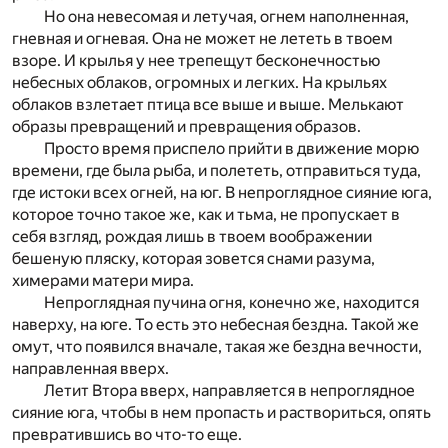
Но она невесомая и летучая, огнем наполненная,
гневная и огневая. Она не может не лететь в твоем
взоре. И крылья у нее трепещут бесконечностью
небесных облаков, огромных и легких. На крыльях
облаков взлетает птица все выше и выше. Мелькают
образы превращений и превращения образов.
Просто время приспело прийти в движение морю
времени, где была рыба, и полететь, отправиться туда,
где истоки всех огней, на юг. В непроглядное сияние юга,
которое точно такое же, как и тьма, не пропускает в
себя взгляд, рождая лишь в твоем воображении
бешеную пляску, которая зовется снами разума,
химерами матери мира.
Непроглядная пучина огня, конечно же, находится
наверху, на юге. То есть это небесная бездна. Такой же
омут, что появился вначале, такая же бездна вечности,
направленная вверх.
Летит Втора вверх, направляется в непроглядное
сияние юга, чтобы в нем пропасть и раствориться, опять
превратившись во что-то еще.