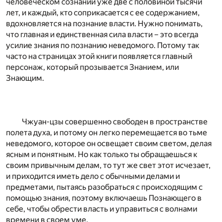
человеческом сознании уже две с половиной тысячи
лет, и каждый, кто соприкасается с ее содержанием,
вдохновляется на познание власти. Нужно понимать,
что главная и единственная сила власти – это всегда
усилие знания по познанию неведомого. Потому так
часто на страницах этой книги появляется главный
персонаж, который прозывается Знанием, или
Знающим.
Чжуан-цзы совершенно свободен в пространстве
полета духа, и потому он легко перемещается во тьме
неведомого, которое он освещает своим светом, делая
ясным и понятным. Но как только ты обращаешься к
своим привычным делам, то тут же свет этот исчезает,
и приходится иметь дело с обычными делами и
предметами, пытаясь разобраться с происходящим с
помощью знания, поэтому включаешь Познающего в
себе, чтобы обрести власть и управиться с волнами
времени в своем уме.