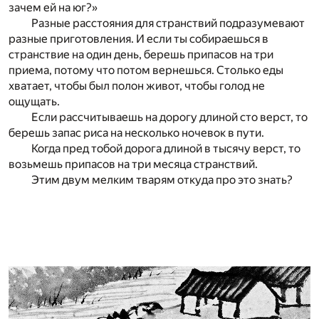
зачем ей на юг?»
Разные расстояния для странствий подразумевают
разные приготовления. И если ты собираешься в
странствие на один день, берешь припасов на три
приема, потому что потом вернешься. Столько еды
хватает, чтобы был полон живот, чтобы голод не
ощущать.
Если рассчитываешь на дорогу длиной сто верст, то
берешь запас риса на несколько ночевок в пути.
Когда пред тобой дорога длиной в тысячу верст, то
возьмешь припасов на три месяца странствий.
Этим двум мелким тварям откуда про это знать?