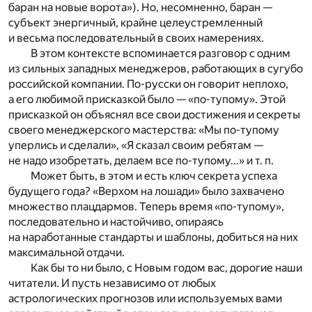
баран на новые ворота»). Но, несомненно, баран —
субъект энергичный, крайне целеустремленный
и весьма последовательный в своих намерениях.
В этом контексте вспоминается разговор с одним
из сильных западных менеджеров, работающих в сугубо
российской компании. По-русски он говорит неплохо,
а его любимой присказкой было — «по-тупому». Этой
присказкой он объяснял все свои достижения и секреты
своего менеджерского мастерства: «Мы по-тупому
уперлись и сделали», «Я сказал своим ребятам —
не надо изобретать, делаем все по-тупому…» и т. п.
Может быть, в этом и есть ключ секрета успеха
будущего года? «Верхом на лошади» было захвачено
множество плацдармов. Теперь время «по-тупому»,
последовательно и настойчиво, опираясь
на наработанные стандарты и шаблоны, добиться на них
максимальной отдачи.
Как бы то ни было, с Новым годом вас, дорогие наши
читатели. И пусть независимо от любых
астрологических прогнозов или используемых вами