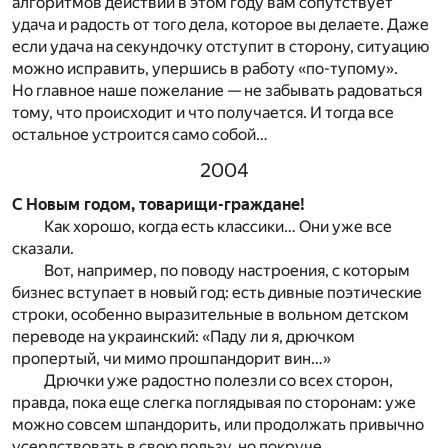
алгоритмов действий в этом году вам сопутствует
удача и радость от того дела, которое вы делаете. Даже
если удача на секундочку отступит в сторону, ситуацию
можно исправить, упершись в работу «по-тупому».
Но главное наше пожелание — не забывать радоваться
тому, что происходит и что получается. И тогда все
остальное устроится само собой…
2004
С Новым годом, товарищи-граждане!
Как хорошо, когда есть классики… Они уже все
сказали.
Вот, например, по поводу настроения, с которым
бизнес вступает в новый год: есть дивные поэтические
строки, особенно выразительные в вольном детском
переводе на украинский: «Паду ли я, дрючком
пропертый, чи мимо прошпандорит вин…»
Дрючки уже радостно полезли со всех сторон,
правда, пока еще слегка поглядывая по сторонам: уже
можно совсем шпандорить, или продолжать привычно
усердствовать в свою пользу, но покруче