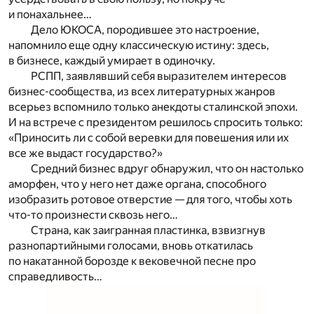
и понахальнее…
Дело ЮКОСА, породившее это настроение,
напомнило еще одну классическую истину: здесь,
в бизнесе, каждый умирает в одиночку.
РСПП, заявлявший себя выразителем интересов
бизнес-сообщества, из всех литературных жанров
всерьез вспомнило только анекдоты сталинской эпохи.
И на встрече с президентом решилось спросить только:
«Приносить ли с собой веревки для повешения или их
все же выдаст государство?»
Средний бизнес вдруг обнаружил, что он настолько
аморфен, что у него нет даже органа, способного
изобразить ротовое отверстие — для того, чтобы хоть
что-то произнести сквозь него…
Страна, как заигранная пластинка, взвизгнув
разнопартийными голосами, вновь откатилась
по накатанной борозде к вековечной песне про
справедливость…