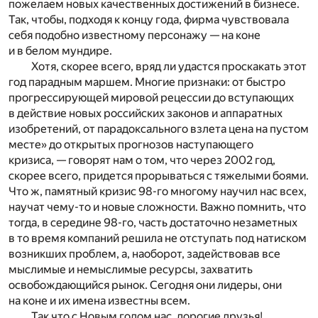
пожелаем новых качественных достижений в бизнесе.
Так, чтобы, подходя к концу года, фирма чувствовала
себя подобно известному персонажу — на коне
и в белом мундире.
Хотя, скорее всего, вряд ли удастся проскакать этот
год парадным маршем. Многие признаки: от быстро
прогрессирующей мировой рецессии до вступающих
в действие новых российских законов и аппаратных
изобретений, от парадоксального взлета цена на пустом
месте» до открытых прогнозов наступающего
кризиса, — говорят нам о том, что через 2002 год,
скорее всего, придется прорываться с тяжелыми боями.
Что ж, памятный кризис 98-го многому научил нас всех,
научат чему-то и новые сложности. Важно помнить, что
тогда, в середине 98-го, часть достаточно незаметных
в то время компаний решила не отступать под натиском
возникших проблем, а, наоборот, задействовав все
мыслимые и немыслимые ресурсы, захватить
освобождающийся рынок. Сегодня они лидеры, они
на коне и их имена известны всем.
Так что с Новым годом нас, дорогие друзья!