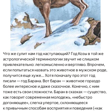
Что же сулит нам год наступающий? Год Козы в той же
астрологической терминологии звучит не слишком
привлекательно: легкомысленно и вертляво. Впрочем,
если попытаться назвать это животное в мужском роде,
получится еще хуже… Хотя поначалу про этот год
писали — год Барана. Вот баран — животное гораздо
более интересное и даже сказочное. Конечно, с ним
тоже есть свои сложности. Баран в сказках — существо,
как говорит современная молодежь, «небыстро
догоняющее», слегка упертое, склоняющееся
к привычным способам восприятия и поведения («как