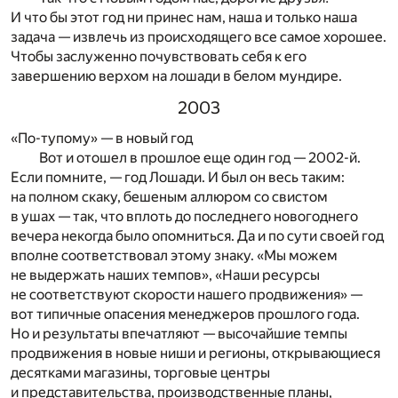
И что бы этот год ни принес нам, наша и только наша
задача — извлечь из происходящего все самое хорошее.
Чтобы заслуженно почувствовать себя к его
завершению верхом на лошади в белом мундире.
2003
«По-тупому» — в новый год
Вот и отошел в прошлое еще один год — 2002-й.
Если помните, — год Лошади. И был он весь таким:
на полном скаку, бешеным аллюром со свистом
в ушах — так, что вплоть до последнего новогоднего
вечера некогда было опомниться. Да и по сути своей год
вполне соответствовал этому знаку. «Мы можем
не выдержать наших темпов», «Наши ресурсы
не соответствуют скорости нашего продвижения» —
вот типичные опасения менеджеров прошлого года.
Но и результаты впечатляют — высочайшие темпы
продвижения в новые ниши и регионы, открывающиеся
десятками магазины, торговые центры
и представительства, производственные планы,