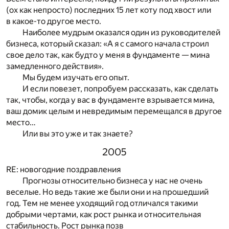
(ох как непросто) последних 15 лет коту под хвост или
в какое-то другое место.
Наиболее мудрым оказался один из руководителей
бизнеса, который сказал: «А я с самого начала строил
свое дело так, как будто у меня в фундаменте — мина
замедленного действия».
Мы будем изучать его опыт.
И если повезет, попробуем рассказать, как сделать
так, чтобы, когда у вас в фундаменте взрывается мина,
ваш домик целым и невредимым перемещался в другое
место…
Или вы это уже и так знаете?
2005
RE: новогодние поздравления
Прогнозы относительно бизнеса у нас не очень
веселые. Но ведь такие же были они и на прошедший
год. Тем не менее уходящий год отличался такими
добрыми чертами, как рост рынка и относительная
стабильность. Рост рынка позв