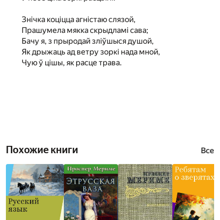
Знічка коціцца агністаю слязой,
Прашумела мякка скрыдламі сава;
Бачу я, з прыродай зліўшыся душой,
Як дрыжаць ад ветру зоркі нада мной,
Чую ў цішы, як расце трава.
Похожие книги
Все