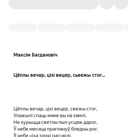
Максім Багдановіч
Цёплы вечар, ціхі вецер, сьвежы стог...
Цёплы вечар, ціхі вецер, свежы стог,
Улажылі спаць мяне вы на зямлі.
Не курыцца светлы пыл усцяж дарог,
Ў небе месяца праглянуў бледны рог,
Ў небе ціха зоркі расцвілі.