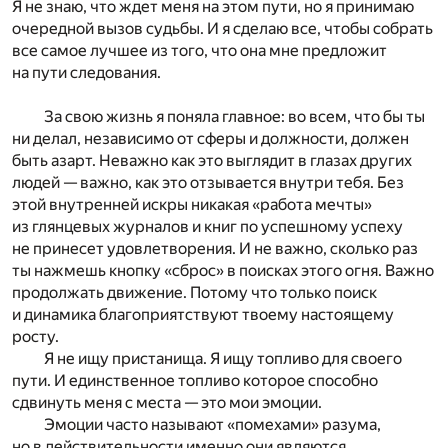
Я не знаю, что ждет меня на этом пути, но я принимаю
очередной вызов судьбы. И я сделаю все, чтобы собрать
все самое лучшее из того, что она мне предложит
на пути следования.
За свою жизнь я поняла главное: во всем, что бы ты
ни делал, независимо от сферы и должности, должен
быть азарт. Неважно как это выглядит в глазах других
людей — важно, как это отзывается внутри тебя. Без
этой внутренней искры никакая «работа мечты»
из глянцевых журналов и книг по успешному успеху
не принесет удовлетворения. И не важно, сколько раз
ты нажмешь кнопку «сброс» в поисках этого огня. Важно
продолжать движение. Потому что только поиск
и динамика благоприятствуют твоему настоящему
росту.
Я не ищу пристанища. Я ищу топливо для своего
пути. И единственное топливо которое способно
сдвинуть меня с места — это мои эмоции.
Эмоции часто называют «помехами» разума,
но в действительности именно они являются