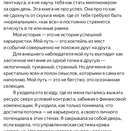
пентхауса, и я не научу тебя как стать миллионером
за один день. Эта книга не про успех. Она про то как
не сдохнуть от скуки в мире, где от тебя требуют быть
«нормальным», «как все» и постоянно стремятся
втиснуть в те или иные рамки.
Моя история — это не история успешной
карьеристки. Мой путь — это коктейль из мест
и событий совершенно не похожих друг на друга.
Для внешнего наблюдателя мой путь выглядит как
хаотичное метание из одной точки в другую —
нелогичный, туманный, странный. Но для меня он
кристально ясен и полон смыслов, которыми я сама его
наполняю. Мой путь — это не бегство, это осознанная
селекция.
Я уходила ото всюду, где из меня пытались выжать
ресурс сверх условий контракта, забывая о финансовой
компенсации. Я уходила, как только понимала, что
достигла потолка — не карьерного, а своего личного
потенциала в этих стенах. Я закрывала за собой дверь,
если видела, что управленческая система крива