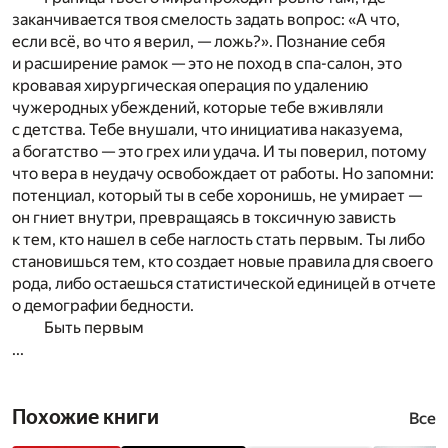
заканчивается твоя смелость задать вопрос: «А что,
если всё, во что я верил, — ложь?». Познание себя
и расширение рамок — это не поход в спа-салон, это
кровавая хирургическая операция по удалению
чужеродных убеждений, которые тебе вживляли
с детства. Тебе внушали, что инициатива наказуема,
а богатство — это грех или удача. И ты поверил, потому
что вера в неудачу освобождает от работы. Но запомни:
потенциал, который ты в себе хоронишь, не умирает —
он гниет внутри, превращаясь в токсичную зависть
к тем, кто нашел в себе наглость стать первым. Ты либо
становишься тем, кто создает новые правила для своего
рода, либо остаешься статистической единицей в отчете
о демографии бедности.
Быть первым
...
Похожие книги
Все