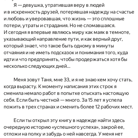
Я — девушка, утратившая веру в людей
и в искренность друзей, потерявшая надежду на счастье
и любовь и уверовавшая, что жизнь — это сплошные
потери, утраты и страдания. Но не сломавшаяся.
И сегодня я впервые являюсь миру как маяк в темноте,
указывающий направление пути, и как верный друг,
который знает, что такое быть одному в минуты
отчаяния и не иметь подсказок и понимания того, куда
идти и что предпринять, чтобы продержаться хотя бы
несколько следующих дней…
Меня зовут Таня, мне 33, и я не знаю кем хочу стать,
когда вырасту. К моменту написания этих строк я
сменила немало работ в попытке отыскать настоящую
себя. Если быть честной — много. За 15 лет я успела
пожить в трех странах и сменить более 12 рабочих мест.
Если ты открыл эту книгу в надежде найти здесь
очередную историю «успешного успеха», закрой ее,
отложи на полку и забудь о ней навсегда. У меня нет