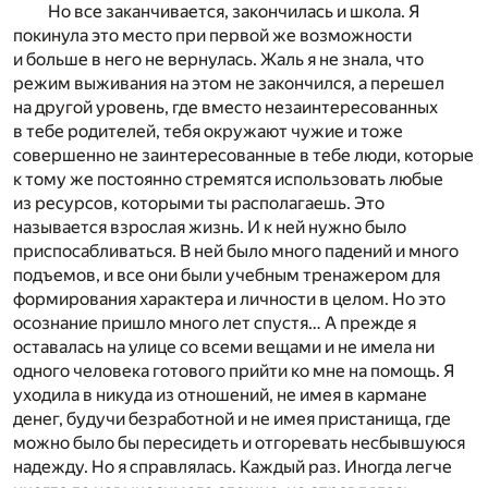
Но все заканчивается, закончилась и школа. Я
покинула это место при первой же возможности
и больше в него не вернулась. Жаль я не знала, что
режим выживания на этом не закончился, а перешел
на другой уровень, где вместо незаинтересованных
в тебе родителей, тебя окружают чужие и тоже
совершенно не заинтересованные в тебе люди, которые
к тому же постоянно стремятся использовать любые
из ресурсов, которыми ты располагаешь. Это
называется взрослая жизнь. И к ней нужно было
приспосабливаться. В ней было много падений и много
подъемов, и все они были учебным тренажером для
формирования характера и личности в целом. Но это
осознание пришло много лет спустя… А прежде я
оставалась на улице со всеми вещами и не имела ни
одного человека готового прийти ко мне на помощь. Я
уходила в никуда из отношений, не имея в кармане
денег, будучи безработной и не имея пристанища, где
можно было бы пересидеть и отгоревать несбывшуюся
надежду. Но я справлялась. Каждый раз. Иногда легче