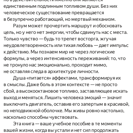
единственным подлинным топливом души. Без них
человеческое существование превращается
в безупречно работающий, но мертвый механизм.
Разум может прочертить маршрут и обосновать
цель, но у него нет энергии, чтобы сдвинуть нас с места.
Только чувство — будь то трепет восторга, жгучая
неудовлетворенность или тихая любовь — дает импульс
к действию. Мы познаем мир не через логические
формулы, а через интенсивность переживаний: то, что
не тронуло нас эмоционально, проходит мимо,
не оставляя следа в архитектуре личности.
Душа «питается» аффектами, трансформируя их
в смыслы. Даже боль в этом контексте — не просто
сбой, а высокооктановое топливо, заставляющее искать
выход и меняться. Лишить человека эмоций — значит
выключить двигатель, оставив его запертым в красивой,
но неподвижной оболочке. Мы живы ровно настолько,
насколько способны чувствовать.
Эта книга — ваше учебное пособие в те моменты
вашей жизни, когда вы устали и нет сил продолжать