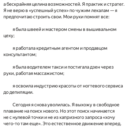
а бескрайняя целина возможностей. Я практик и стратег.
Я не верю в «успешный успех» по чужим лекалам — я
предпочитаю строить свои. Мои руки помнят все:
я была швеей и мастером смены в вышивальном
цеху;
я работала кредитным агентом и продавцом
консультантом;
я была водителем такси и постигала дзен через
руки, работая массажистом;
я освоила индустрию красоты от ногтевого сервиса
до депиляции.
Сегодня я снова уволилась. Я выхожу в свободное
плавание на поиск нового. Но этот поиск начинается
не с нулевой точки и не из капризного запроса «хочу
чего-то там еще». Это естественное движение вперед.