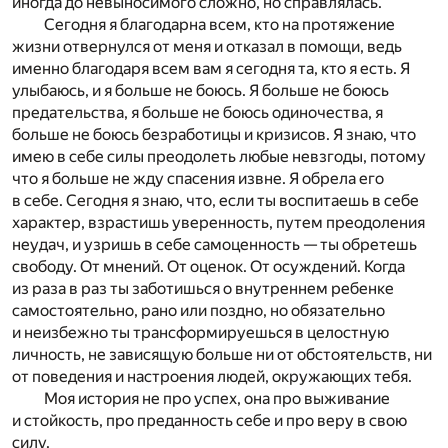
иногда до невыносимого сложно, но справлялась.
Сегодня я благодарна всем, кто на протяжение
жизни отвернулся от меня и отказал в помощи, ведь
именно благодаря всем вам я сегодня та, кто я есть. Я
улыбаюсь, и я больше не боюсь. Я больше не боюсь
предательства, я больше не боюсь одиночества, я
больше не боюсь безработицы и кризисов. Я знаю, что
имею в себе силы преодолеть любые невзгоды, потому
что я больше не жду спасения извне. Я обрела его
в себе. Сегодня я знаю, что, если ты воспитаешь в себе
характер, взрастишь уверенность, путем преодоления
неудач, и узришь в себе самоценность — ты обретешь
свободу. От мнений. От оценок. От осуждений. Когда
из раза в раз ты заботишься о внутреннем ребенке
самостоятельно, рано или поздно, но обязательно
и неизбежно ты трансформируешься в целостную
личность, не зависящую больше ни от обстоятельств, ни
от поведения и настроения людей, окружающих тебя.
Моя история не про успех, она про выживание
и стойкость, про преданность себе и про веру в свою
силу.