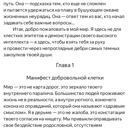
путь. Она — подсказка тем, кто еще не сломлен
и пытается удержаться на плаву в бушующем океане
жизненных неурядиц. Она — ответ тем из вас, кто начал
задавать себе важные вопросы…
Итак, добро пожаловать в мой мир. Я здесь не для
хлестких эпитетов и демонстрации своего высокого
интеллекта — я здесь, чтобы взять тебя за руку
и провести через непроглядные дебри самых темных
закоулков твоей души.
Глава 1
Манифест добровольной клетки
Мир — это не карта дорог, это зеркало твоего
внутреннего паралича. Большинство людей проживают
жизнь не в реальности, а внутри уютного, вонючего
кокона из оправданий, который они называют «здравым
смыслом». Я в дерьме — это не жалоба, это констатация
твоего согласия на нищету. Мы привыкли оправдывать
свое бездействие родословной, отсутствием