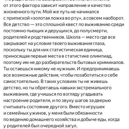
от этого фактора зависит направление и качество
жизненного пути. Мой же путь не начинался
с припиской «золотая ложка во рту», а совсем наоборот.
Все детство — это сплошной квест по выживанию среди
постоянно пьющих и дерущихся, до полусмерти,
родителей и родственников. Школа — место где все
закрывают на условия твоего выживания глаза,
поскольку ты для них статистическая единица,
приносящая первые места в статистике олимпиад,
поэтому им не до разбирательств бытовых криминалов.
Ты остаешься никому не нужным. И предпринимаешь
все возможные действия, чтобы позаботиться о себе
самостоятельно. В таких условиях ты не живешь
детство, но ты обретаешь навыки экстремального
выживания, где учишься по взгляду угадывать
настроение родителя, и по звуку шагов за дверью
считывать состояние другого. Вместо игрушек
и семейных ужинов, у меня были обязанности
по ведению домашнего хозяйства и добыче еды, когда
у родителей был очередной загул.