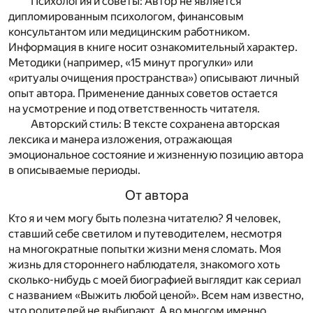
Психология и советы: Автор не является
дипломированным психологом, финансовым
консультантом или медицинским работником.
Информация в книге носит ознакомительный характер.
Методики (например, «15 минут прогулки» или
«ритуалы очищения пространства») описывают личный
опыт автора. Применение данных советов остается
на усмотрение и под ответственность читателя.
Авторский стиль: В тексте сохранена авторская
лексика и манера изложения, отражающая
эмоциональное состояние и жизненную позицию автора
в описываемые периоды.
От автора
Кто я и чем могу быть полезна читателю? Я человек,
ставший себе светилом и путеводителем, несмотря
на многократные попытки жизни меня сломать. Моя
жизнь для стороннего наблюдателя, знакомого хоть
сколько-нибудь с моей биографией выглядит как сериал
с названием «Выжить любой ценой». Всем нам известно,
что родителей не выбирают. А во многом именно