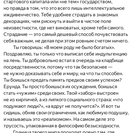
стартового капитала или «не тем» государством,
но правда в том, что это всего лишь интеллектуальное
иждивенчество. Тебе удобнее страдать в знакомых
декорациях, чем рискнуть и выйти в чистое поле
неизвестности, где нет виноватых, кроме тебя самого.
Страдание — это самый дешевый способ почувствовать
себя важным, не делая при этом ровным счетом ничего.
Ты говоришь: «В моем роду не было богатых».
Поздравляю, ты только что выписал себе индульгенцию
на лень. Ты добровольно встал в очередь на кладбище
посредственности, потому что так безопаснее —
не нужно доказывать себе и миру, на что ты способен.
Ты боишься предать память предков своим успехом?
Ерунда. Ты просто боишься их осуждения, боишься
стать «чужим» среди своих. Твой «забор» выстроен
не из кирпичей, а из липкого социального страха: «что
подумают люди?», «а вдруг не получится?». И вот ты
сидишь, обняв свои ограничения, как любимую подушку,
и называешь это «реализмом». На самом деле это
трусость, упакованная в философию безысходности.
Граница твоего мира проходит ровно там, где