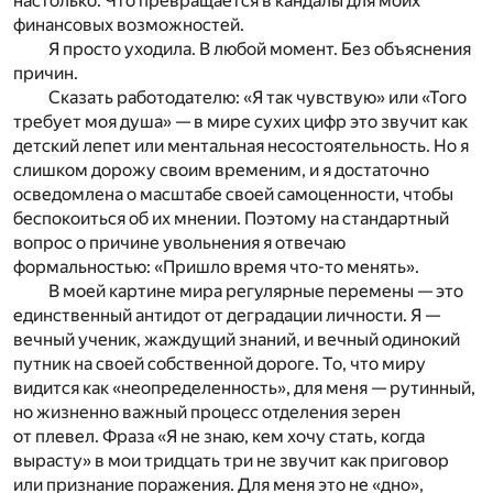
настолько. Что превращается в кандалы для моих
финансовых возможностей.
Я просто уходила. В любой момент. Без объяснения
причин.
Сказать работодателю: «Я так чувствую» или «Того
требует моя душа» — в мире сухих цифр это звучит как
детский лепет или ментальная несостоятельность. Но я
слишком дорожу своим временим, и я достаточно
осведомлена о масштабе своей самоценности, чтобы
беспокоиться об их мнении. Поэтому на стандартный
вопрос о причине увольнения я отвечаю
формальностью: «Пришло время что-то менять».
В моей картине мира регулярные перемены — это
единственный антидот от деградации личности. Я —
вечный ученик, жаждущий знаний, и вечный одинокий
путник на своей собственной дороге. То, что миру
видится как «неопределенность», для меня — рутинный,
но жизненно важный процесс отделения зерен
от плевел. Фраза «Я не знаю, кем хочу стать, когда
вырасту» в мои тридцать три не звучит как приговор
или признание поражения. Для меня это не «дно»,