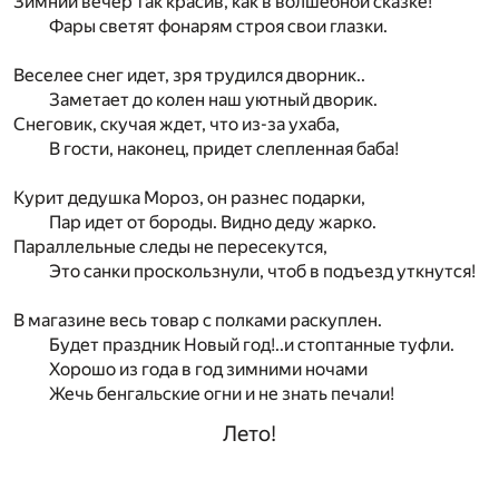
Зимний вечер так красив, как в волшебной сказке!
Фары светят фонарям строя свои глазки.
Веселее снег идет, зря трудился дворник..
Заметает до колен наш уютный дворик.
Снеговик, скучая ждет, что из-за ухаба,
В гости, наконец, придет слепленная баба!
Курит дедушка Мороз, он разнес подарки,
Пар идет от бороды. Видно деду жарко.
Параллельные следы не пересекутся,
Это санки проскользнули, чтоб в подъезд уткнутся!
В магазине весь товар с полками раскуплен.
Будет праздник Новый год!..и стоптанные туфли.
Хорошо из года в год зимними ночами
Жечь бенгальские огни и не знать печали!
Лето!