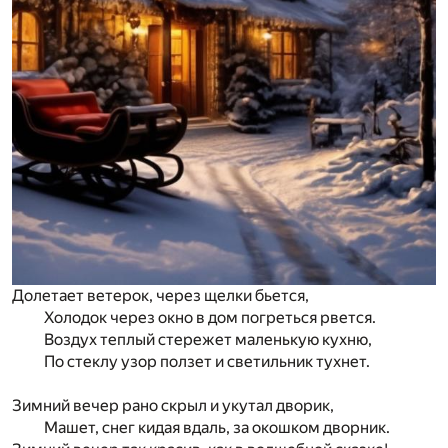
Долетает ветерок, через щелки бьется,
Холодок через окно в дом погреться рвется.
Воздух теплый стережет маленькую кухню,
По стеклу узор ползет и светильник тухнет.
Зимний вечер рано скрыл и укутал дворик,
Машет, снег кидая вдаль, за окошком дворник.