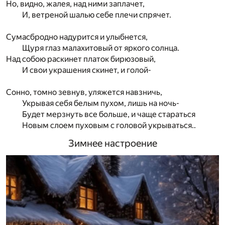
Но, видно, жалея, над ними заплачет,
И, ветреной шалью себе плечи спрячет.
Сумасбродно надурится и улыбнется,
Щуря глаз малахитовый от яркого солнца.
Над собою раскинет платок бирюзовый,
И свои украшения скинет, и голой-
Сонно, томно зевнув, уляжется навзничь,
Укрывая себя белым пухом, лишь на ночь-
Будет мерзнуть все больше, и чаще стараться
Новым слоем пуховым с головой укрываться..
Зимнее настроение