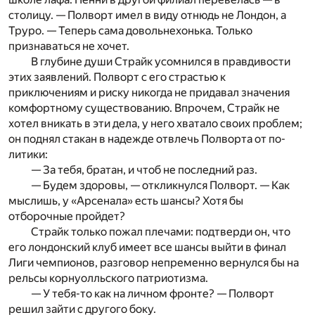
столицу. — Полворт имел в виду отнюдь не Лондон, а
Труро. — Теперь сама довольнехонька. Только
признаваться не хочет.
В глубине души Страйк усомнился в правдивости
этих заявлений. Полворт с его страстью к
приключениям и риску никогда не придавал значения
комфортному существованию. Впрочем, Страйк не
хотел вникать в эти дела, у него хватало своих проб­лем;
он поднял стакан в надежде отвлечь Полворта от по­
литики:
— За тебя, братан, и чтоб не последний раз.
— Будем здоровы, — откликнулся Полворт. — Как
мыслишь, у «Арсенала» есть шансы? Хотя бы
отборочные пройдет?
Страйк только пожал плечами: подтверди он, что
его лондонский клуб имеет все шансы выйти в финал
Лиги чемпионов, разговор непременно вернулся бы на
рельсы корнуолльского патрио­тизма.
— У тебя-то как на личном фронте? — Полворт
решил зайти с другого боку.