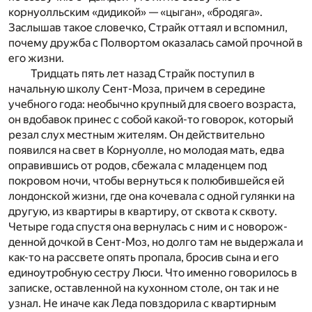
корнуолльским «дидикой» — «цыган», «бродяга».
Заслышав такое словечко, Страйк оттаял и вспомнил,
почему дружба с Полвортом оказалась самой прочной в
его жизни.
Тридцать пять лет назад Страйк поступил в
начальную школу Сент-Моза, причем в середине
учебного года: необычно крупный для своего возраста,
он вдобавок принес с собой какой-то говорок, который
резал слух местным жителям. Он действительно
появился на свет в Корнуолле, но молодая мать, едва
оправившись от родов, сбежала с младенцем под
покровом ночи, чтобы вернуться к полюбившейся ей
лондонской жизни, где она кочевала с одной гулянки на
другую, из квартиры в квартиру, от сквота к сквоту.
Четыре года спустя она вернулась с ним и с новорож­
денной дочкой в Сент-Моз, но долго там не выдержала и
как-то на рассвете опять пропала, бросив сына и его
единоутробную сест­ру Люси. Что именно говорилось в
записке, оставленной на кухонном столе, он так и не
узнал. Не иначе как Леда повздорила с квартирным