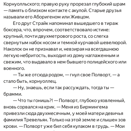
Корнуолльского; правую руку прорезал глубокий шрам
— память о близком контакте с акулой. Старые друзья
называли его Аборигеном или Живцом.
Его друг Страйк напоминал вышедшего в тираж
боксера, что, впрочем, соответствовало истине:
крупный, почти двухметрового роста, со слегка
свернутым набок носом и темной курчавой шевелюрой.
Наколок он не признавал и, невзирая на всегдашнюю
легкую небритость, выходил из дому наглаженным и
свежим, что выдавало в нем бывшего полицейского или
военного.
— Ты же отсюда родом, — гнул свое Полворт, — а
стало быть, корнуоллец.
— Ну, знаешь, если так рассуждать, тогда ты —
брамми.
— Что ты гонишь?! — Полворт, глубоко уязвленный,
вновь сорвался на крик. — Меня из Бирмингема
привезли сюда двухмесячным, у моей матери девичья
фамилия Тревельян. Только на этой земле и слышен зов
крови. — Полворт уже бил себя кулаком в грудь. — Мои