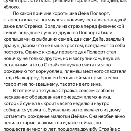
сумел проглотить застрявший в горле ком, твердый, как
яблоко.
По какой причине коротышка Дейв Полворт,
староста класса, потянулся к новичку, осталось загадкой
даже для Страйка. Вряд ли из страха перед физической
силой, ведь двое лучших дружков Полворта были
крепышами из рыбацких семей, да и сам Дейв, заядлый
драчун, даром что не вышел ростом, всегда мог за себя
постоять. Однако к концу первого дня Полворт стал
новичку не только другом, но и заступником, внушив
остальным, что со Страй­ком нужно считаться: по
рождению тот корнуоллец, племяш мест­ного спасателя
Теда Нанкарроу, брошен беглянкой-матерью, а ес­ли
говорит не по-здешнему, так это не его вина.
В тот вечер тетушка Страйка, совсем слабая и
несказанно обрадованная приездом племянника,
который сумел выкроить всего неделю и наутро
собирался уезжать, буквально вытолкала его из дому
«отметить рожденье малютки Дейва». Она необычайно
ценила старые знакомства и даже сейчас, по
прошествии многих лет, поощряла дружбу Страйка с