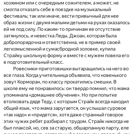
хозяином или с очередным сожителем, а может, не
смогла отказать себе в поездке на музыкальный
фестиваль; так или иначе, вести привычный для нее
образ жизни с двумя малыми детьми на руках оказалось
ей не под силу. По каким-то причинам ее отсутствие
затянулось, и невестка Леды, Джоан, которая была
добропорядочна и ответственна, не в пример своей
легкомысленной и сумасбродной золовке, купила
Страйку школьную форму и вместе с мужем повела его
в подготовительный класс.
Ровесники-приготовишки вытаращились на него во
все глаза. Когда учительница объявила, что новенького
зовут Корморан, по классу прокатились смешки. В
школе ему не понравилось: он твердо помнил, что мама
упоминала «домашнее обучение». Но при попытке
втолковать дяде Теду, с которым Страйк всегда находил
общий язык, что мама заругается, он услышал суровое
«так надо» и «придется», хотя даже странный говорок
этих чужих ребят разбирал с трудом. Страйк никогда не
был плаксой, но, сев за старую, обшарпанную парту, еле