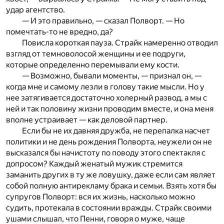
удар агентство.
— И это правильно, — сказал Полворт. — Но
помечтать-то не вредно, да?
Повисла короткая пауза. Страйк намеренно отводил
взгляд от темноволосой женщины и ее подруги,
которые определенно перемывали ему кости.
— Возможно, бывали моменты, — признал он, —
когда мне и самому лезли в голову такие мысли. Но у
нее затягивается достаточно холерный развод, а мы с
ней и так половину жизни проводим вместе, и она меня
вполне устраивает — как деловой парт­нер.
Если бы не их давняя дружба, не перепалка насчет
политики и не день рождения Полворта, неужели он не
высказался бы начистоту по поводу этого спектакля с
допросом? Каждый женатый мужик стремится
заманить других в ту же ловушку, даже если сам являет
собой полную антирекламу брака и семьи. Взять хотя бы
супругов Полворт: вся их жизнь, насколько можно
судить, протекала в состоянии вражды. Страйк своими
ушами слышал, что Пенни, говоря о муже, чаще