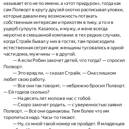
называет его не по имени, а «этот придурок», тогда как
сам Полворт в кругу друзей охотно расписывал уловки,
которые давали ему возможность потакать
собственным интересам и прихотям в пику, а то и в
ущерб супруге. Казалось, и мужу, и жене всегда
неуютно в смешанной компании: в тех редких случаях,
когда Страйк бывал у них в гостях, там происходила
естественная сегрегация: женщины тусовались в одной
части дома, мужчины — в другой.
— А если Робин захочет детей, что тогда? — спросил
Полворт.
— Это вряд ли, — сказал Страйк. — Она слишком
любит свою работу.
— Все они так говорят, — небрежно бросил Полворт.
— Ей год­ков сколько?
— На десять лет моложе нас с тобой.
— Скоро захочет родить, — с уверенностью заявил
Полворт. — Все они одинаковы. Тем более что им
торопиться надо. Часы-то тикают.
— Ну, со мной такой номер не пройдет. Я младенцев