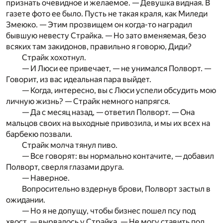
признать очевидное и желаемое. — Девушка видная. В
газете фото ее было. Пусть не такая краля, как Миледи
Змеюко. — Этим прозвищем он когда-то наградил
бывшую невесту Страйка. — Но зато вменяемая, безо
всяких там закидонов, правильно я говорю, Диди?
Страйк хохотнул.
— И Люси ее привечает, — не унимался Полворт. —
Говорит, из вас идеальная пара выйдет.
— Когда, интересно, вы с Люси успели обсудить мою
личную жизнь? — Страйк немного напрягся.
— Да с месяц назад, — ответил Полворт. — Она
мальцов своих на выходные привозила, и мы их всех на
барбекю позвали.
Страйк молча тянул пиво.
— Все говорят: вы нормально контачите, — добавил
Полворт, сверля глазами друга.
— Наверное.
Вопросительно вздернув брови, Полворт застыл в
ожидании.
— Но я не допущу, чтобы бизнес пошел псу под
хвост, — вы­рвалось у Страйка. — Не могу ставить под