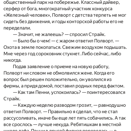
общественный парк на побережье. Классный дайвер,
серфер от бога, многократный участник конкурса
«Железный человек», Полворт с детства терпеть не мог
сидеть без движения, и годы конторской работы его не
переде­лали.
— Значит, не жалеешь? — спросил Страйк.
— Было бы о чем! — с жаром ответил Полворт. —
Охота в земле покопаться. Свежим воздухом подышать.
Мне через год сороковник стукнет. Либо сейчас, либо
никогда.
Подав заявление о приеме на новую работу,
Полворт ни словом не обмолвился жене. Когда его
вопрос был решен положительно, он уволился из
фирмы, а придя домой, поставил родных перед фактом.
— Как там Пенни, успокоилась? — поинтересовался
Страйк.
— Каждую неделю разводом грозит, — равнодушно
ответил Полворт. — Правильно я сделал, что не стал
рассусоливать, иначе бы еще лет пять собачились. А так
все срослось — лучше некуда. Ребятишкам в местной
школе лафа. Пенни в другой филиал перевелась — в