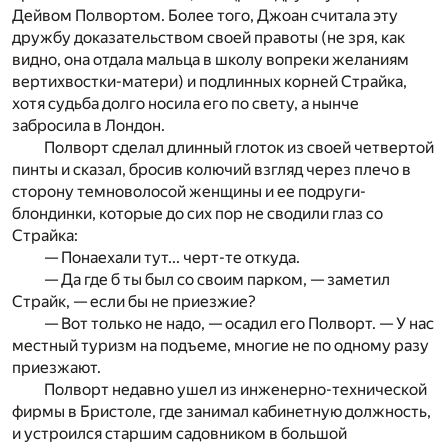
Дейвом Полвортом. Более того, Джоан считала эту
дружбу доказательством своей правоты (не зря, как
видно, она отдала мальца в школу вопреки желаниям
вертихвостки-матери) и подлинных корней Страйка,
хотя судьба долго носила его по свету, а нынче
забросила в Лондон.
Полворт сделал длинный глоток из своей четвертой
пинты и сказал, бросив колючий взгляд через плечо в
сторону темноволосой женщины и ее подруги-
блондинки, которые до сих пор не сводили глаз со
Страйка:
— Понаехали тут... черт-те откуда.
— Да где б ты был со своим парком, — заметил
Страйк, — если бы не приезжие?
— Вот только не надо, — осадил его Полворт. — У нас
местный туризм на подъеме, многие не по одному разу
приезжают.
Полворт недавно ушел из инженерно-технической
фирмы в Бристоле, где занимал кабинетную должность,
и устроился старшим садовником в большой