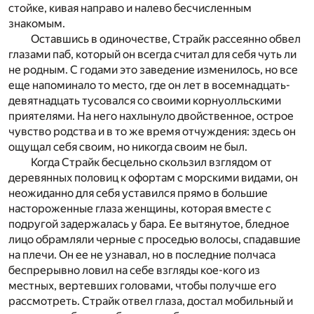
стойке, кивая направо и на­лево бесчисленным
знакомым.
Оставшись в одиночестве, Страйк рассеянно обвел
глазами паб, который он всегда считал для себя чуть ли
не родным. С годами это заведение изменилось, но все
еще напоминало то мес­то, где он лет в восемнадцать-
девятнадцать тусовался со своими корнуолльскими
приятелями. На него нахлынуло двойственное, острое
чувство родства и в то же время отчуждения: здесь он
ощущал себя своим, но никогда своим не был.
Когда Страйк бесцельно скользил взглядом от
деревянных половиц к офортам с морскими видами, он
неожиданно для себя уставился прямо в большие
настороженные глаза женщины, которая вместе с
подругой задержалась у бара. Ее вытянутое, бледное
лицо обрамляли черные с проседью волосы, спадавшие
на плечи. Он ее не узнавал, но в последние полчаса
беспрерывно ловил на себе взгляды кое-кого из
местных, вертевших головами, чтобы получше его
рассмотреть. Страйк отвел глаза, достал мобильный и