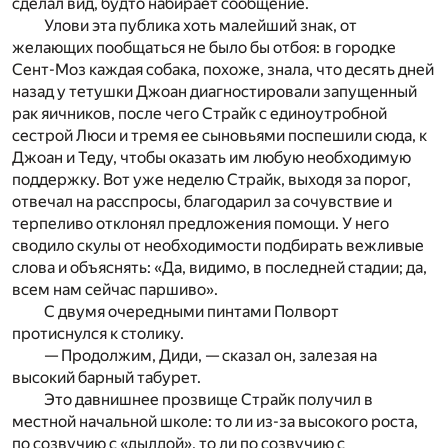
сделал вид, будто набирает сообщение.
Улови эта публика хоть малейший знак, от
желающих пообщаться не было бы отбоя: в городке
Сент-Моз каждая собака, похоже, знала, что десять дней
назад у тетушки Джоан диагностировали запущенный
рак яичников, после чего Страйк с единоутробной
сестрой Люси и тремя ее сыновьями поспешили сюда, к
Джоан и Теду, чтобы оказать им любую необходимую
поддержку. Вот уже неделю Страйк, выходя за порог,
отвечал на расспросы, благодарил за сочувствие и
терпеливо отклонял предложения помощи. У него
сводило скулы от необходимости подбирать вежливые
слова и объяснять: «Да, видимо, в последней стадии; да,
всем нам сейчас паршиво».
С двумя очередными пинтами Полворт
протиснулся к сто­лику.
— Продолжим, Диди, — сказал он, залезая на
высокий барный табурет.
Это давнишнее прозвище Страйк получил в
местной начальной школе: то ли из-за высокого роста,
по созвучию с «дылдой», то ли по созвучию с