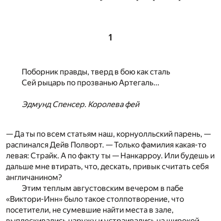
1
Поборник правды, тверд в бою как сталь
Сей рыцарь по прозванью Артегаль...
Эдмунд Спенсер. Королева фей
— Да ты по всем статьям наш, корнуолльский парень, —
распинался Дейв Полворт. — Только фамилия какая-то
левая: Страйк. А по факту ты — Нанкарроу. Или будешь и
дальше мне втирать, что, дескать, привык считать себя
англичанином?
Этим теплым августовским вечером в пабе
«Виктори-Инн» было такое столпотворение, что
посетители, не сумевшие найти места в зале,
выплескивались наружу и устраивались на широкой