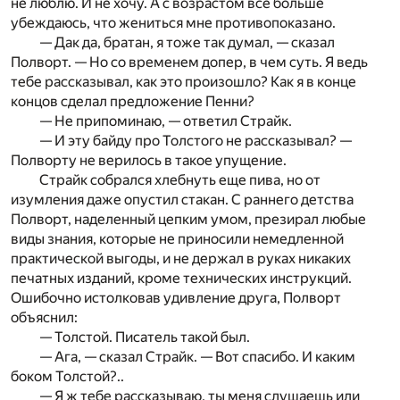
не люб­лю. И не хочу. А с возрастом все больше
убеждаюсь, что жениться мне противопоказано.
— Дак да, братан, я тоже так думал, — сказал
Полворт. — Но со временем допер, в чем суть. Я ведь
тебе рассказывал, как это произошло? Как я в конце
концов сделал предложение Пенни?
— Не припоминаю, — ответил Страйк.
— И эту байду про Толстого не рассказывал? —
Полворту не верилось в такое упущение.
Страйк собрался хлебнуть еще пива, но от
изумления даже опустил стакан. С раннего детства
Полворт, наделенный цепким умом, презирал любые
виды знания, которые не приносили немедленной
практической выгоды, и не держал в руках никаких
печатных изданий, кроме технических инструкций.
Ошибочно истолковав удивление друга, Полворт
объяснил:
— Толстой. Писатель такой был.
— Ага, — сказал Страйк. — Вот спасибо. И каким
боком Толстой?..
— Я ж тебе рассказываю, ты меня слушаешь или