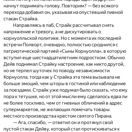
начнут поднимать голову. Повторим? — без всякого
перехода добавил он, указывая на опустевший пивной
стакан Страйка.
Направляясь в паб, Страйк рассчитывал снять
напряжение и тревогу, а не дискутировать о
корнуолльской политике. Но с момента их последней
встречи Полворт, очевидно, полностью сроднился с
патриотической партией «Сыны Корнуолла», в которую
вступил еще шестнадцатилетним подростком. Обычно
Дейв поднимал Страйку настроение, как никто другой,
но не терпел шуточек по поводу независимости
Корнуолла, тогда как у Страйка эта тема вызывала не
больше эмоций, чем шторы в гостиной или наблюдение
за поездами. Страйк уже подумал было сказать, что ему
пора к тетушке, но от этой мысли ему сделалось едва ли
не более тоскливо, чем от гневных обличений в адрес
супермаркетов, не желающих помечать товары
местного производства крес­том святого Пирана.
— Ага, спасибо, — ответил он и протянул свой
пустой стакан Дейву, который стал протискиваться к