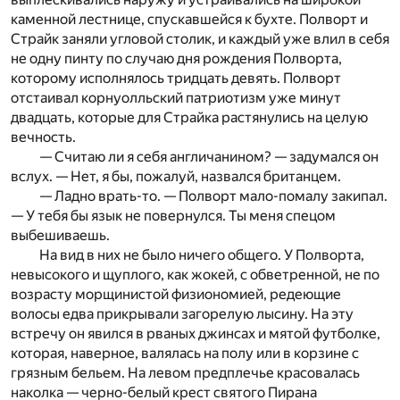
каменной лестнице, спускавшейся к бухте. Полворт и
Страйк заняли угловой столик, и каждый уже влил в себя
не одну пинту по случаю дня рождения Полворта,
которому исполнялось тридцать девять. Полворт
отстаивал корнуолльский патриотизм уже минут
двадцать, которые для Страйка растянулись на целую
вечность.
— Считаю ли я себя англичанином? — задумался он
вслух. — Нет, я бы, пожалуй, назвался британцем.
— Ладно врать-то. — Полворт мало-помалу закипал.
— У тебя бы язык не повернулся. Ты меня спецом
выбешиваешь.
На вид в них не было ничего общего. У Полворта,
невысокого и щуплого, как жокей, с обветренной, не по
возрасту морщи­нистой физиономией, редеющие
волосы едва прикрывали заго­релую лысину. На эту
встречу он явился в рваных джинсах и мятой футболке,
которая, наверное, валялась на полу или в корзине с
грязным бельем. На левом предплечье красовалась
наколка — черно-белый крест святого Пирана