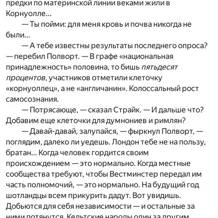
предки по материнской линии веками жили в
Корнуолле...
— Ты пойми: для меня кровь и почва никогда не
были...
— А тебе известны результаты последнего опроса?
— перебил Полворт. — В графе «национальная
принадлежность» половина, то бишь
пятьдесят
процентов
,
участников отметили клеточку
«корнуоллец», а не «англичанин». Колоссальный рост
само­сознания.
— Потрясающе, — сказал Страйк. — И дальше что?
Добавим еще клеточки для думнониев и римлян?
— Давай-давай, залупайся, — фыркнул Полворт, —
поглядим, далеко ли уедешь. Лондон тебе не на пользу,
братан... Когда человек гордится своим
происхождением — это нормально. Когда местные
сообщества требуют, чтобы Вестминстер передал им
часть полномочий, — это нормально. На будущий год
шотландцы всем прикурить дадут. Вот увидишь.
Добьются для себя независимости — и остальные за
ними потянутся. Кельтские народы один за другим