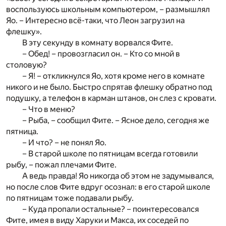
воспользуюсь школьным компьютером, – размышлял
Яо. – Интересно всё-таки, что Леон загрузил на
флешку».
В эту секунду в комнату ворвался Фите.
– Обед! – провозгласил он. – Кто со мной в
столовую?
– Я! – откликнулся Яо, хотя кроме него в комнате
никого и не было. Быстро спрятав флешку обратно под
подушку, а телефон в карман штанов, он слез с кровати.
– Что в меню?
– Рыба, – сообщил Фите. – Ясное дело, сегодня же
пятница.
– И что? – не понял Яо.
– В старой школе по пятницам всегда готовили
рыбу, – пожал плечами Фите.
А ведь правда! Яо никогда об этом не задумывался,
но после слов Фите вдруг осознал: в его старой школе
по пятницам тоже подавали рыбу.
– Куда пропали остальные? – поинтересовался
Фите, имея в виду Харуки и Макса, их соседей по