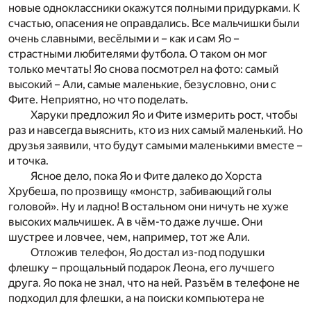
новые одноклассники окажутся полными придурками. К
счастью, опасения не оправдались. Все мальчишки были
очень славными, весёлыми и – как и сам Яо –
страстными любителями футбола. О таком он мог
только мечтать! Яо снова посмотрел на фото: самый
высокий – Али, самые маленькие, безусловно, они с
Фите. Неприятно, но что поделать.
Харуки предложил Яо и Фите измерить рост, чтобы
раз и навсегда выяснить, кто из них самый маленький. Но
друзья заявили, что будут самыми маленькими вместе –
и точка.
Ясное дело, пока Яо и Фите далеко до Хорста
Хрубеша, по прозвищу «монстр, забивающий голы
головой». Ну и ладно! В остальном они ничуть не хуже
высоких мальчишек. А в чём-то даже лучше. Они
шустрее и ловчее, чем, например, тот же Али.
Отложив телефон, Яо достал из-под подушки
флешку – прощальный подарок Леона, его лучшего
друга. Яо пока не знал, что на ней. Разъём в телефоне не
подходил для флешки, а на поиски компьютера не