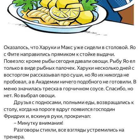
Оказалось, что Харуки и Макс уже сидели в столовой. Яо
с Фите направились прямиком к стойке выдачи.
Повезло: кроме рыбы сегодня давали овощи. Рыбу Яо ел
только в виде рыбных палочек. Харуки несколько дней с
восторгом рассказывал про суши, но Яо их никогда не
пробовал, а в Академии ничего подобного не готовили. В
меню значилась треска в горчичном соусе. Спасибо, но
нет. Яо выбрал овощи.
Друзья с подносами, полными еды, возвращались к
столу, когда на пороге вдруг появился господин
Фридрих и, вскинув руки, прокричал:
– Минутку внимания!
Разговоры стихли, все взгляды устремились на
тренера.