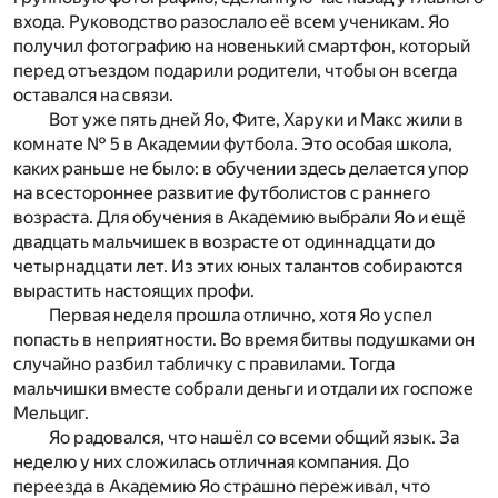
входа. Руководство разослало её всем ученикам. Яо
получил фотографию на новенький смартфон, который
перед отъездом подарили родители, чтобы он всегда
оставался на связи.
Вот уже пять дней Яо, Фите, Харуки и Макс жили в
комнате № 5 в Академии футбола. Это особая школа,
каких раньше не было: в обучении здесь делается упор
на всестороннее развитие футболистов с раннего
возраста. Для обучения в Академию выбрали Яо и ещё
двадцать мальчишек в возрасте от одиннадцати до
четырнадцати лет. Из этих юных талантов собираются
вырастить настоящих профи.
Первая неделя прошла отлично, хотя Яо успел
попасть в неприятности. Во время битвы подушками он
случайно разбил табличку с правилами. Тогда
мальчишки вместе собрали деньги и отдали их госпоже
Мельциг.
Яо радовался, что нашёл со всеми общий язык. За
неделю у них сложилась отличная компания. До
переезда в Академию Яо страшно переживал, что