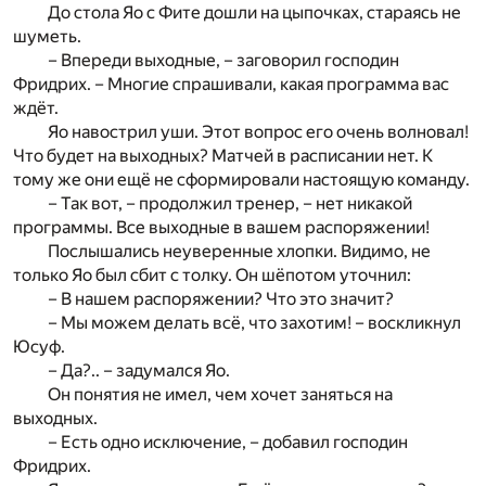
До стола Яо с Фите дошли на цыпочках, стараясь не
шуметь.
– Впереди выходные, – заговорил господин
Фридрих. – Многие спрашивали, какая программа вас
ждёт.
Яо навострил уши. Этот вопрос его очень волновал!
Что будет на выходных? Матчей в расписании нет. К
тому же они ещё не сформировали настоящую команду.
– Так вот, – продолжил тренер, – нет никакой
программы. Все выходные в вашем распоряжении!
Послышались неуверенные хлопки. Видимо, не
только Яо был сбит с толку. Он шёпотом уточнил:
– В нашем распоряжении? Что это значит?
– Мы можем делать всё, что захотим! – воскликнул
Юсуф.
– Да?.. – задумался Яо.
Он понятия не имел, чем хочет заняться на
выходных.
– Есть одно исключение, – добавил господин
Фридрих.