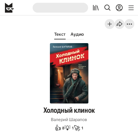
Текст
Аудио
Холодный клинок
Валерий Шарапов
👍
💡
🚀
8
1
1