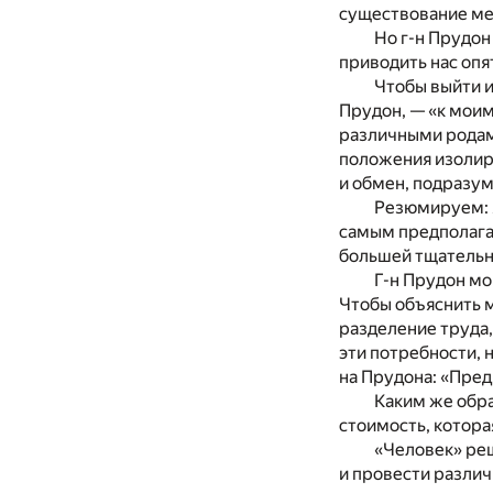
существование ме
Но г-н Прудон
приводить нас опят
Чтобы выйти и
Прудон, — «к моим
различными родами
положения изолир
и обмен, подразум
Резюмируем: я
самым предполагае
большей тщательн
Г-н Прудон мо
Чтобы объяснить 
разделение труда
эти потребности, 
на Прудона: «Предп
Каким же обра
стоимость, котора
«Человек» ре
и провести разли