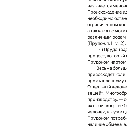
называется менов
Происхождение ид
необходимо остано
ограниченном коли
а так как я не мо
различным родам 
(Прудон, т. I, гл. 2).
Г-н Прудон за
процесс, который 
Прудоном на этом 
Весьма большо
превосходят коли
промышленному пр
Отдельный человек
вещей». Многообр
производству, — б
их производстве б
человек, вы уже ц
Прудоном потребно
наличие обмена, а