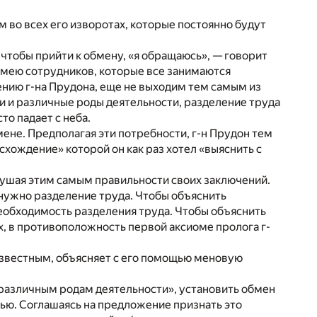
 во всех его изворотах, которые постоянно будут
 чтобы прийти к обмену, «я обращаюсь», — говорит
имею сотрудников, которые все занимаются
ению г-на Прудона, еще не выходим тем самым из
 и различные роды деятельности, разделение труда
о падает с неба.
ене. Предполагая эти потребности, г-н Прудон тем
хождение» которой он как раз хотел «выяснить с
рушая этим самым правильности своих заключений.
нужно разделение труда. Чтобы объяснить
еобходимость разделения труда. Чтобы объяснить
их, в противоположность первой аксиоме пролога г-
известным, объясняет с его помощью меновую
различным родам деятельности», установить обмен
ью. Соглашаясь на предложение признать это