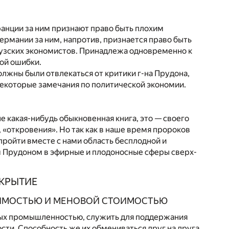
ранции за ним признают право быть плохим
ермании за ним, напротив, признается право быть
цузских экономистов. Принадлежа одновременно к
ой ошибки.
олжны были отвлекаться от критики г-на Прудона,
екоторые замечания по политической экономии.
е какая-нибудь обыкновенная книга, это — своего
, «откровения». Но так как в наше время пророков
пройти вместе с нами область бесплодной и
ом Прудоном в эфирные и плодоносные сферы сверх-
ТКРЫТИЕ
ОИМОСТЬЮ И МЕНОВОЙ СТОИМОСТЬЮ
мых промышленностью, служить для поддержания
ти. Способность же их обмениваться друг на друга