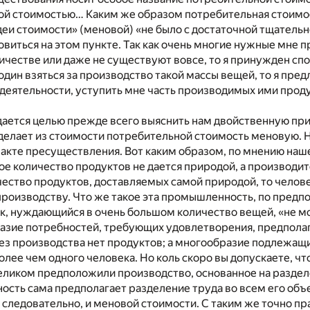
ой стоимостью… Каким же образом потребительная стоимос
еи стоимости» (меновой) «не было с достаточной тщатель
виться на этом пункте. Так как очень многие нужные мне 
честве или даже не существуют вовсе, то я принужден спо
гу один взяться за производство такой массы вещей, то я п
деятельности, уступить мне часть производимых ими проду
дается целью прежде всего выяснить нам двойственную при
делает из стоимости потребительной стоимость меновую. Н
акте пресуществления. Вот каким образом, по мнению нашег
е количество продуктов не дается природой, а производи
чество продуктов, доставляемых самой природой, то челов
оизводству. Что же такое эта промышленность, по предп
, нуждающийся в очень большом количество вещей, «не мо
азие потребностей, требующих удовлетворения, предпола
ез производства нет продуктов; а многообразие подлежащ
олее чем одного человека. Но коль скоро вы допускаете, ч
еликом предположили производство, основанное на раздел
сть сама предполагает разделение труда во всем его объе
, следовательно, и меновой стоимости. С таким же точно 