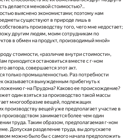
ть делается меновой стоимостью?..
ностью выяснено экономистами; поэтому нам
предметы существуют в природе лишь в
собствовать производству того, чего мне недостает;
редложу другим людям, моим сотрудникам по
ктов в обмен на продукт, производимый мной»
роду стоимости, «различие внутри стоимости»,
ам приходится остановиться вместе с г-ном
о автора, совершается этот акт.
тся только промышленностью. Раз потребности
ек оказывается вынужденным прибегнуть к
оложению г-на Прудона? Каково ее происхождение?
жет один взяться за производство такой массы
гает многообразие вещей, подлежащих
их производству вещей уже предполагает участие в
то производством занимается более чем один
ении труда. Таким образом, предполагаемая г-ном
ме. Допуская разделение труда, вы допускаете
правом можно было бы с самого начала предположить