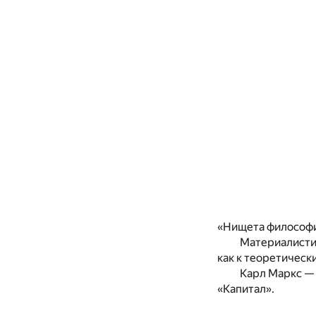
«Нищета философии
Материалисти
как к теоретичес
Карл Маркс — 
«Капитал».