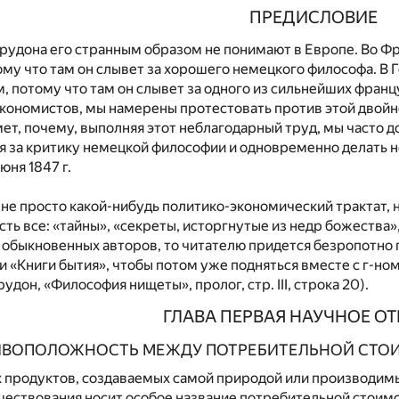
ПРЕДИСЛОВИЕ
Прудона его странным образом не понимают в Европе. Во Ф
му что там он слывет за хорошего немецкого философа. В Г
, потому что там он слывет за одного из сильнейших фран
экономистов, мы намерены протестовать против этой двойн
ет, почему, выполняя этот неблагодарный труд, мы часто д
я за критику немецкой философии и одновременно делать н
юня 1847 г.
 не просто какой-нибудь политико-экономический трактат, н
есть все: «тайны», «секреты, исторгнутые из недр божества»
 обыкновенных авторов, то читателю придется безропотно 
 «Книги бытия», чтобы потом уже подняться вместе с г-н
удон, «Философия нищеты», пролог, стр. III, строка 20).
ГЛАВА ПЕРВАЯ НАУЧНОЕ О
ТИВОПОЛОЖНОСТЬ МЕЖДУ ПОТРЕБИТЕЛЬНОЙ СТ
х продуктов, создаваемых самой природой или производи
ествования носит особое название потребительной стоимос