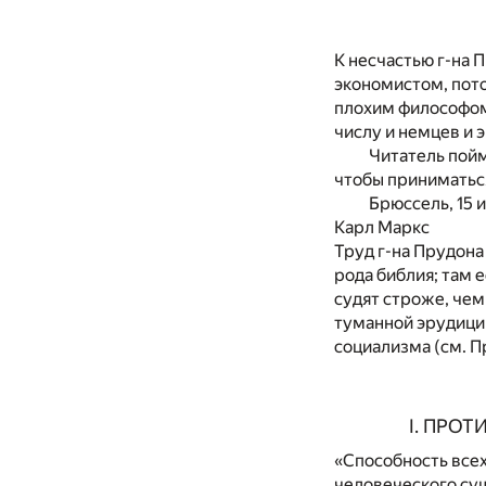
К несчастью г-на 
экономистом, пото
плохим философом
числу и немцев и 
Читатель пойм
чтобы приниматьс
Брюссель, 15 и
Карл Маркс
Труд г-на Прудона
рода библия; там 
судят строже, чем
туманной эрудиции
социализма (см. Пр
I. ПРО
«Способность все
человеческого сущ