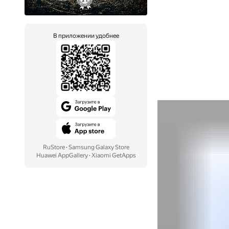
В приложении удобнее
RuStore
·
Samsung Galaxy Store
Huawei AppGallery
·
Xiaomi GetApps