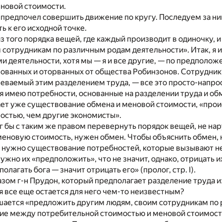
новой стоимости.
 предпочел совершить движение по кругу. Последуем за ним
ь к его исходной точке.
з того порядка вещей, где каждый производит в одиночку, и
 сотрудникам по различным родам деятельности». Итак, я 
 деятельности, хотя мы — я и все другие, — по предполож
ованных и оторванных от общества Робинзонов. Сотрудники
еваемый этим разделением труда, — все это просто-напрост
 имею потребности, основанные на разделении труда и обм
т уже существование обмена и меновой стоимости, «проис
остью, чем другие экономисты».
г бы с таким же правом перевернуть порядок вещей, не на
меновую стоимость, нужен обмен. Чтобы объяснить обмен, 
, нужно существование потребностей, которые вызывают н
нужно их «предположить», что не значит, однако, отрицать 
олагать бога — значит отрицать его» (пролог, стр. I).
зом г-н Прудон, который предполагает разделение труда 
я все еще остается для него чем-то неизвестным?
шается «предложить другим людям, своим сотрудникам по 
чие между потребительной стоимостью и меновой стоимост