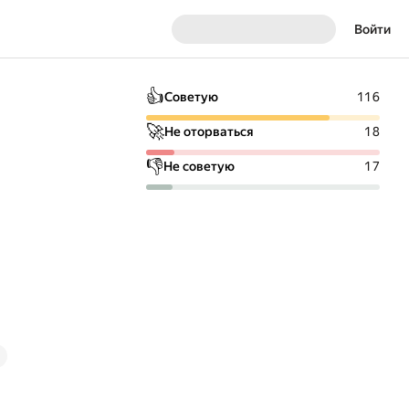
Войти
👍
Советую
116
🚀
Не оторваться
18
👎
Не советую
17