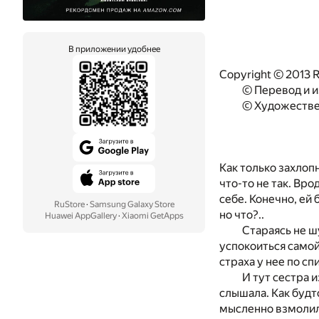
В приложении удобнее
Copyright © 2013 R
© Перевод и и
© Художестве
Как только захлоп
что-то не так. Вро
себе. Конечно, ей 
RuStore
·
Samsung Galaxy Store
но что?..
Huawei AppGallery
·
Xiaomi GetApps
Стараясь не ш
успокоиться самой.
страха у нее по с
И тут сестра 
слышала. Как будт
мысленно взмолила