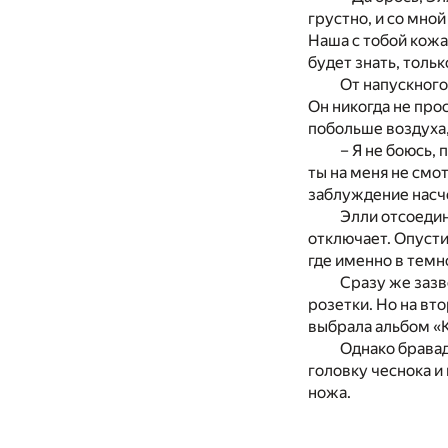
грустно, и со мной
Наша с тобой кожа 
будет знать, только
От напускного
Он никогда не про
побольше воздуха
– Я не боюсь,
ты на меня не смо
заблуждение насч
Элли отсоедин
отключает. Опусти
где именно в темн
Сразу же зазв
розетки. Но на вт
выбрала альбом «К
Однако бравад
головку чеснока и
ножа.