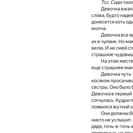
Тсс. Сиди тихо
Девочка вжала
слова, будто наде
донесется хоть оди
молча.
Девочка все в
их в чулане. Но ма
велю. И не смей с
страшное чудовище
На этом месте
еще страшнее ма
Девочка чуть-
косяком просачива
сестры. Оно было 
Девочка в первый 
согнулась. Кудри 
появился жуткий з
Они должны бы
никто не услышит.
дядя, точь-в-точь 
противные, но дру