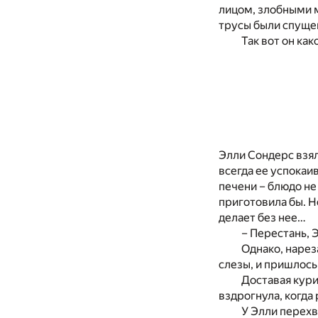
лицом, злобными м
трусы были спуще
Так вот он как
Элли Сондерс взял
всегда ее успокаи
печени – блюдо не
приготовила бы. Н
делает без нее…
– Перестань, 
Однако, нарез
слезы, и пришлос
Доставая кури
вздрогнула, когда
У Элли перехв