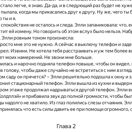
 стало легче, я знаю. Да-да, и в следующий раз будет не хуж
пылала, когда мы прикасались друг к другу. Ну же, чего ты
 ты и я.
 спокойствия не осталось и следа. Элли запаниковала: что, 
стит ей измену. Но говорить об этом вслух было нельзя. Наб
, Элли ровным тоном произнесла:
 просто мне это не нужно. А сейчас я выключу телефон и за
трел. Извини. Не хотела тебя расстраивать и уж тем более в
ет моих намерений. Не звони мне больше.
илась и нарочно подняла телефон повыше, чтобы он видел, к
в голову, чтобы даже случайно не встретиться с ним взгляда
ом саду он прячется? – Элли решительно подошла к окну и 
онил стационарный телефон. Элли вышла из кухни и выдерн
ором этаже продолжал надрываться другой телефон. Элли в
олдплэй» и прибавила звук до полной громкости, чтобы был
ы надолго не хватило. Из глаз полились слезы отчаяния. Эл
 принялась что есть силы давить ее при помощи огромного,
Глава 2