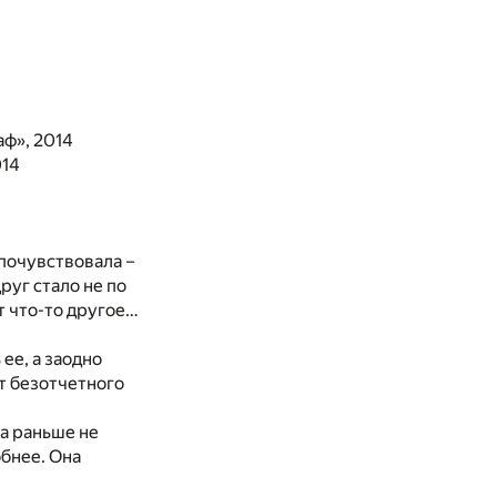
аф», 2014
014
 почувствовала –
друг стало не по
ут что-то другое…
ее, а заодно
от безотчетного
ка раньше не
обнее. Она