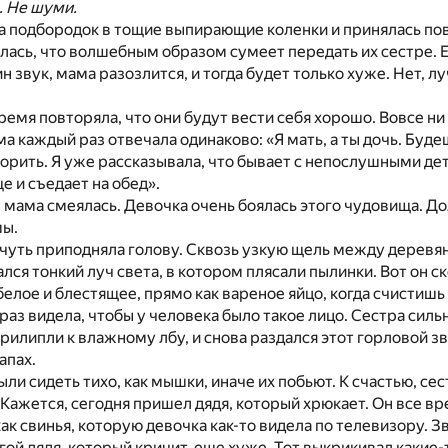
. Не шуми.
 подбородок в тощие выпирающие коленки и принялась пов
ялась, что волшебным образом сумеет передать их сестре. Е
н звук, мама разозлится, и тогда будет только хуже. Нет, 
ремя повторяла, что они будут вести себя хорошо. Вовсе ни
ма каждый раз отвечала одинаково: «Я мать, а ты дочь. Буде
порить. Я уже рассказывала, что бывает с непослушными де
 и съедает на обед».
 мама смеялась. Девочка очень боялась этого чудовища. До
мы.
чуть приподняла голову. Сквозь узкую щель между деревя
лся тонкий луч света, в котором плясали пылинки. Вот он с
белое и блестящее, прямо как вареное яйцо, когда счистишь
раз видела, чтобы у человека было такое лицо. Сестра силь
прилипли к влажному лбу, и снова раздался этот горловой зв
апах.
ли сидеть тихо, как мышки, иначе их побьют. К счастью, се
 Кажется, сегодня пришел дядя, который хрюкает. Он все вр
как свинья, которую девочка как-то видела по телевизору. З
гой дядя, который кричит, еще хуже. Тот выкрикивал какие-