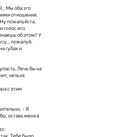
й…
Мы оба это
 ними отношения.
. Ну пожалуйста,
и голос его
 знаешь об этом? У
кусу… пожалуй,
на губах и
упасть. Лечь бы на
чит, нельзя
ора с этим
шительно. – Я
бр, оставь меня в
ес:
 так. Тебе было