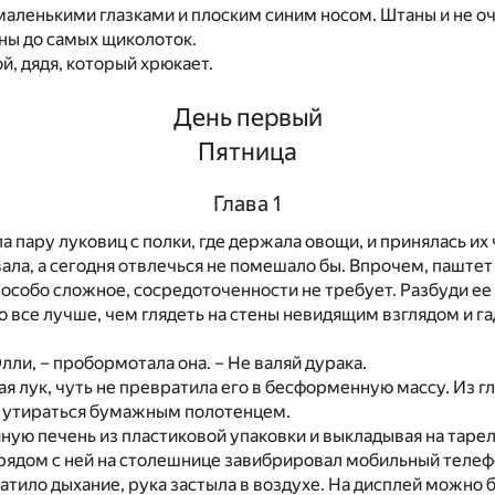
аленькими глазками и плоским синим носом. Штаны и не о
ны до самых щиколоток.
ой, дядя, который хрюкает.
День первый
Пятница
Глава 1
а пару луковиц с полки, где держала овощи, и принялась их 
вала, а сегодня отвлечься не помешало бы. Впрочем, паштет
 особо сложное, сосредоточенности не требует. Разбуди ее 
о все лучше, чем глядеть на стены невидящим взглядом и га
Элли, – пробормотала она. – Не валяй дурака.
ая лук, чуть не превратила его в бесформенную массу. Из г
ь утираться бумажным полотенцем.
ную печень из пластиковой упаковки и выкладывая на тарел
 рядом с ней на столешнице завибрировал мобильный телеф
атило дыхание, рука застыла в воздухе. На дисплей можно 