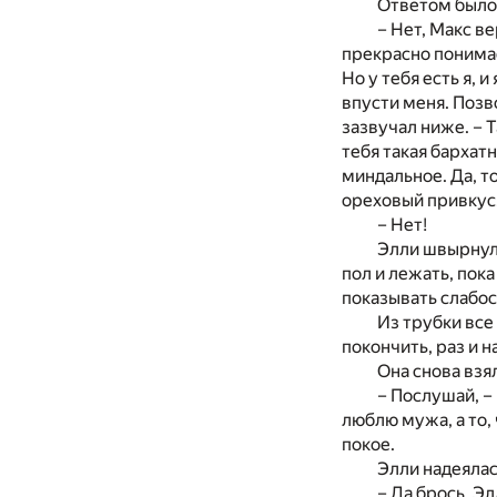
Ответом было
– Нет, Макс в
прекрасно понимае
Но у тебя есть я, 
впусти меня. Позво
зазвучал ниже. – Т
тебя такая бархат
миндальное. Да, т
ореховый привкус.
– Нет!
Элли швырнула
пол и лежать, пока
показывать слабос
Из трубки все 
покончить, раз и н
Она снова взя
– Послушай, –
люблю мужа, а то,
покое.
Элли надеялас
– Да брось, Э