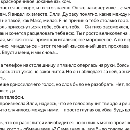
 красноречивое цоканье языком.
ернется не скоро, и ты это знаешь. Он же на вечеринке…
с не
м. Я видел их вместе, Элли. Дураку понятно, какие между
и я не такой, как Макс, милая. Я не причиню тебе столько горя
ль прикоснуться к тебе, обнять тебя. – Он тихо рассмеялся, 
ак и хочется расцеловать тебя всю. Ты просто великолепна,
ная, мягкая кожа, прямо как итальянское мороженое. А по в
очно, миндальное – этот темный изысканный цвет, прохлада 
 Впусти меня, и мы снова…
 телефон на столешницу и тяжело оперлась на руки, боясь 
 весь этот ужас не закончится. Но он наблюдает за ней, а зна
ть.
еще доносился его голос, но слов было не разобрать. Нет, п
авсегда.
ла телефон.
 произнесла Элли, надеясь, что ее голос звучит твердо и ре
 что случилось между нами, – просто глупая ошибка. Будь до
ь, что он разозлится или обидится, но он лишь мягко произн
лли, кого ты обманываешь? Сама знаешь, все было совсем не