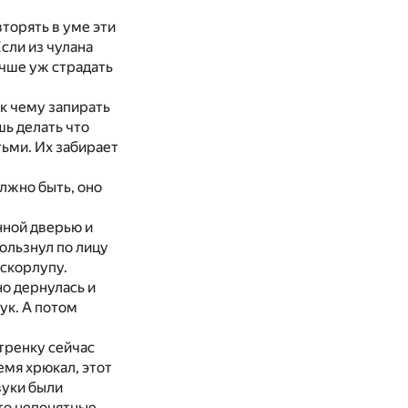
торять в уме эти
сли из чулана
лучше уж страдать
 к чему запирать
шь делать что
тьми. Их забирает
лжно быть, оно
нной дверью и
кользнул по лицу
 скорлупу.
но дернулась и
ук. А потом
стренку сейчас
емя хрюкал, этот
вуки были
то непонятные,