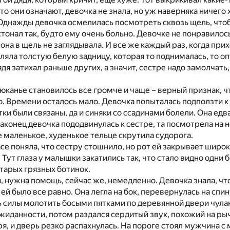
то они означают, девочка не знала, но уж наверняка ничего
 Однажды девочка осмелилась посмотреть сквозь щель, чтоб
стонал так, будто ему очень больно. Девочке не понравилось
 она в щель не заглядывала. И все же каждый раз, когда пр
вляла толстую белую задницу, которая то поднималась, то оп
я затихал раньше других, а значит, сестре надо замолчать,
канье становилось все громче и чаще – верный признак, ч
о. Времени осталось мало. Девочка попыталась подползти к 
тки были связаны, да и синяки со ссадинами болели. Она едв
Наконец девочка пододвинулась к сестре, та посмотрела на 
ее маленькое, худенькое тельце скрутила судорога.
се поняла, что сестру стошнило, но рот ей закрывает широ
Тут глаза у малышки закатились так, что стало видно одни б
старых грязных ботинок.
и, нужна помощь, сейчас же, немедленно. Девочка знала, чт
 ей было все равно. Она легла на бок, перевернулась на спин
ь силы молотить босыми пятками по деревянной двери чулан
жиданности, потом раздался сердитый звук, похожий на ры
я, и дверь резко распахнулась. На пороге стоял мужчина 