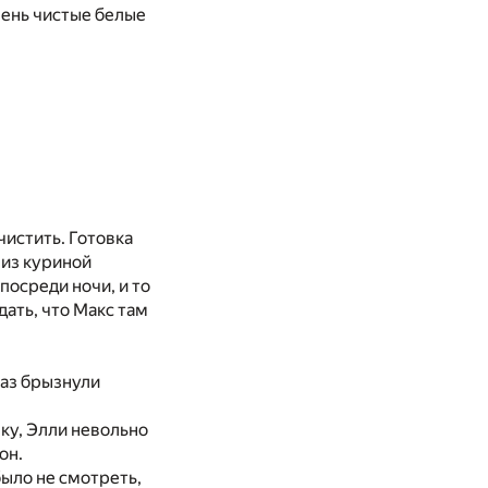
чень чистые белые
чистить. Готовка
 из куриной
посреди ночи, и то
дать, что Макс там
лаз брызнули
ку, Элли невольно
он.
было не смотреть,