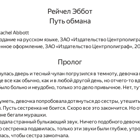
Рейчел Эббот
Путь обмана
achel Abbott
здание на русском языке, ЗАО «Издательство Центрполигр
нное оформление, ЗАО «Издательство Центрполиграф», 2
Пролог
нулась дверь и тесный чулан погрузился в темноту, девочка
де все как обычно, как и в любой другой день, но отчего-то в
было больно и неудобно, только это дело привычное. Нет, т
уметь, девочка попробовала дотянуться до сестры, утешить 
 Пусть сестренка не боится. Скоро все это закончится. Но 
пине бегали мурашки.
издала странный булькающий звук. Ничего подобного девоч
о сестренка подавилась, только эти звуки были глубже, утр
сь, чтобы сестра замолчала.