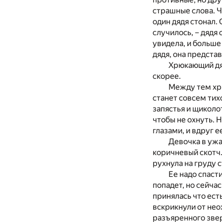
страшные слова. Ч
один дядя стонал.
случилось, – дядя 
увидела, и больше
дядя, она предста
Хрюкающий дяд
скорее.
Между тем хрю
станет совсем тих
запястья и щиколо
чтобы не охнуть. 
глазами, и вдруг 
Девочка в ужа
коричневый скотч. 
рухнула на груду 
Ее надо спаст
попадет, но сейчас
принялась что ест
вскрикнули от нео
разъяренного звер