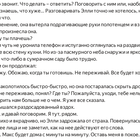
то звонит. Что делать – ответить? Поговорить с ним или, наоб
знаешь, что хуже… Разговаривать Элли точно не хотелось, 
 что.
енение, она вытерла подрагивающие руки полотенцем и вз
 произнесла она.
у ты плачешь?
и чуть не уронила телефон и испуганно оглянулась на разд
 всю стену кухни. Но из-за пасмурного неба снаружи и яр
 что-либо в сумрачном саду было трудно.
 он продолжал:
вижу. Обожаю, когда ты готовишь. Не переживай. Все будет х
аколотилось быстро-быстро, но она постаралась скрыть дро
и не переживаю, понял? Где ты? Пожалуйста, уходи, тебе нел
рить нам больше не о чем. Я уже все сказала.
ышался раздосадованный вздох.
 и давай поговорим. Я тут, рядом.
тихо и вкрадчиво, но Элли задрожала от страха. Повернулась
ее лица и не заметил, как на нее действуют его слова.
. Макс будет дома с минуты на минуту. Оставь меня в покое.