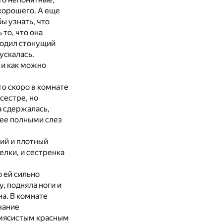
 хорошего. А еще
ы узнать, что
 то, что она
иходил стонущий
ускалась.
 и как можно
то скоро в комнате
сестре, но
а сдержалась,
нее полными слез
кий и плотный
елки, и сестренка
о ей сильно
у, подняла ноги и
а. В комнате
чание
с мясистым красным