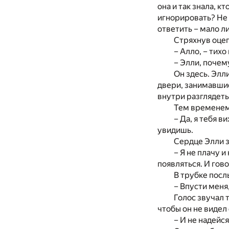
она и так знала, к
игнорировать? Не 
ответить – мало ли
Стряхнув оцеп
– Алло, – тихо
– Элли, почем
Он здесь. Элл
двери, занимавшие
внутри разглядеть
Тем временем
– Да, я тебя 
увидишь.
Сердце Элли з
– Я не плачу 
появляться. И гово
В трубке посл
– Впусти меня,
Голос звучал 
чтобы он не видел 
– И не надейся