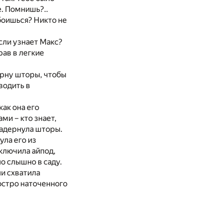
е. Помнишь?..
 боишься? Никто не
если узнает Макс?
рав в легкие
дерну шторы, чтобы
водить в
ак она его
ми – кто знает,
задернула шторы.
ула его из
ключила айпод,
о слышно в саду.
ли схватила
 остро наточенного