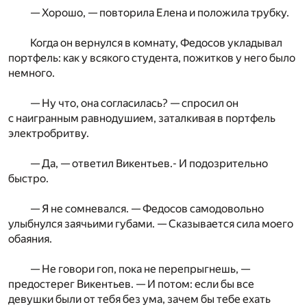
— Хорошо, — повторила Елена и положила трубку.
Когда он вернулся в комнату, Федосов укладывал
портфель: как у всякого студента, пожитков у него было
немного.
— Ну что, она согласилась? — спросил он
с наигранным равнодушием, заталкивая в портфель
электробритву.
— Да, — ответил Викентьев.- И подозрительно
быстро.
— Я не сомневался. — Федосов самодовольно
улыбнулся заячьими губами. — Сказывается сила моего
обаяния.
— Не говори гоп, пока не перепрыгнешь, —
предостерег Викентьев. — И потом: если бы все
девушки были от тебя без ума, зачем бы тебе ехать