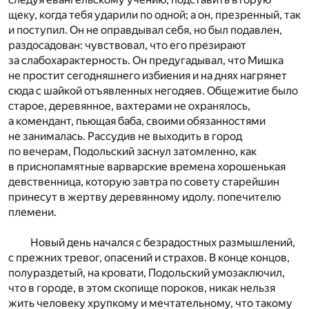
щеку, когда тебя ударили по одной; а он, презренный, так
и поступил. Он не оправдывал себя, но был подавлен,
раздосадован: чувствовал, что его презирают
за слабохарактерность. Он предугадывал, что Мишка
не простит сегодняшнего избиения и на днях нагрянет
сюда с шайкой отъявленных негодяев. Общежитие было
старое, деревянное, вахтерами не охранялось,
а комендант, пьющая баба, своими обязанностями
не занималась. Рассудив не выходить в город
по вечерам, Подольский заснул затомленно, как
в приснопамятные варварские времена хорошенькая
девственница, которую завтра по совету старейшин
принесут в жертву деревянному идолу. попечителю
племени.
Новый день начался с безрадостных размышлений,
с прежних тревог, опасений и страхов. В конце концов,
полураздетый, на кровати, Подольский умозаключил,
что в городе, в этом скопище пороков, никак нельзя
жить человеку хрупкому и мечтательному, что такому