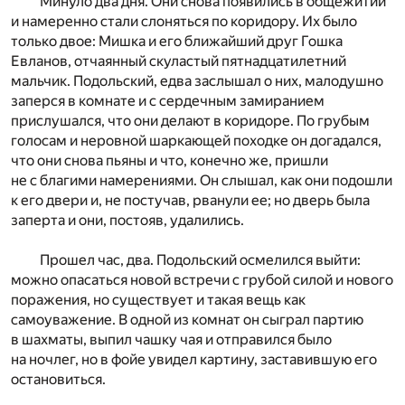
Минуло два дня. Они снова появились в общежитии
и намеренно стали слоняться по коридору. Их было
только двое: Мишка и его ближайший друг Гошка
Евланов, отчаянный скуластый пятнадцатилетний
мальчик. Подольский, едва заслышал о них, малодушно
заперся в комнате и с сердечным замиранием
прислушался, что они делают в коридоре. По грубым
голосам и неровной шаркающей походке он догадался,
что они снова пьяны и что, конечно же, пришли
не с благими намерениями. Он слышал, как они подошли
к его двери и, не постучав, рванули ее; но дверь была
заперта и они, постояв, удалились.
Прошел час, два. Подольский осмелился выйти:
можно опасаться новой встречи с грубой силой и нового
поражения, но существует и такая вещь как
самоуважение. В одной из комнат он сыграл партию
в шахматы, выпил чашку чая и отправился было
на ночлег, но в фойе увидел картину, заставившую его
остановиться.