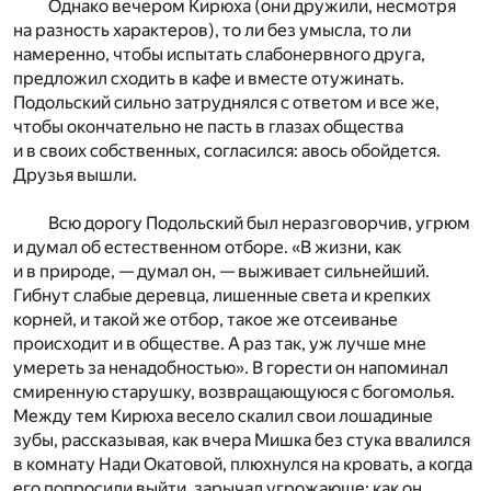
Однако вечером Кирюха (они дружили, несмотря
на разность характеров), то ли без умысла, то ли
намеренно, чтобы испытать слабонервного друга,
предложил сходить в кафе и вместе отужинать.
Подольский сильно затруднялся с ответом и все же,
чтобы окончательно не пасть в глазах общества
и в своих собственных, согласился: авось обойдется.
Друзья вышли.
Всю дорогу Подольский был неразговорчив, угрюм
и думал об естественном отборе. «В жизни, как
и в природе, — думал он, — выживает сильнейший.
Гибнут слабые деревца, лишенные света и крепких
корней, и такой же отбор, такое же отсеиванье
происходит и в обществе. А раз так, уж лучше мне
умереть за ненадобностью». В горести он напоминал
смиренную старушку, возвращающуюся с богомолья.
Между тем Кирюха весело скалил свои лошадиные
зубы, рассказывая, как вчера Мишка без стука ввалился
в комнату Нади Окатовой, плюхнулся на кровать, а когда
его попросили выйти, зарычал угрожающе; как он,