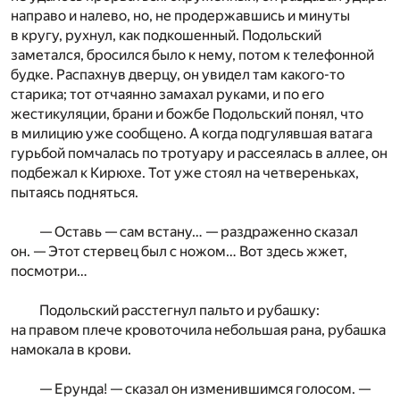
направо и налево, но, не продержавшись и минуты
в кругу, рухнул, как подкошенный. Подольский
заметался, бросился было к нему, потом к телефонной
будке. Распахнув дверцу, он увидел там какого-то
старика; тот отчаянно замахал руками, и по его
жестикуляции, брани и божбе Подольский понял, что
в милицию уже сообщено. А когда подгулявшая ватага
гурьбой помчалась по тротуару и рассеялась в аллее, он
подбежал к Кирюхе. Тот уже стоял на четвереньках,
пытаясь подняться.
— Оставь — сам встану… — раздраженно сказал
он. — Этот стервец был с ножом… Вот здесь жжет,
посмотри…
Подольский расстегнул пальто и рубашку:
на правом плече кровоточила небольшая рана, рубашка
намокала в крови.
— Ерунда! — сказал он изменившимся голосом. —