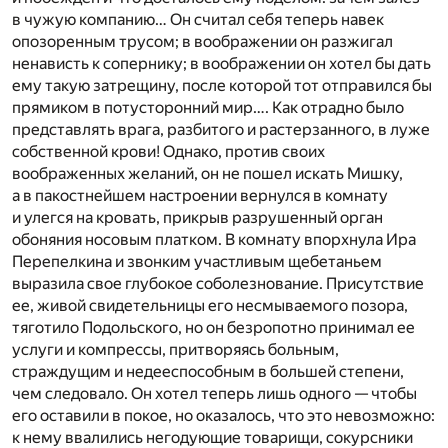
в чужую компанию… Он считал себя теперь навек
опозоренным трусом; в воображении он разжигал
ненависть к сопернику; в воображении он хотел бы дать
ему такую затрещину, после которой тот отправился бы
прямиком в потусторонний мир…. Как отрадно было
представлять врага, разбитого и растерзанного, в луже
собственной крови! Однако, против своих
воображенных желаний, он не пошел искать Мишку,
а в пакостнейшем настроении вернулся в комнату
и улегся на кровать, прикрыв разрушенный орган
обоняния носовым платком. В комнату впорхнула Ира
Перепелкина и звонким участливым щебетаньем
выразила свое глубокое соболезнование. Присутствие
ее, живой свидетельницы его несмываемого позора,
тяготило Подольского, но он безропотно принимал ее
услуги и компрессы, притворяясь больным,
страждущим и недееспособным в большей степени,
чем следовало. Он хотел теперь лишь одного — чтобы
его оставили в покое, но оказалось, что это невозможно:
к нему ввалились негодующие товарищи, сокурсники