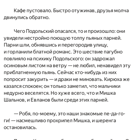
Кафе пустовало. Быстро отужинав, друзья молча
двинулись обратно.
Чего Подольский опасался, то и произошло: они
увидели нестройно поющую толпу пьяных парней.
Парни шли, обнявшись и перегородив улицу,
и горланили блатной романс. Это шествие пагубно
повлияло на психику Подольского: он задрожал
осиновым листом на ветру — не любил, ненавидел эту
приблатненную пьянь. Сейчас кто-нибудь из них
попросит закурить — и драки не миновать. Кирюха же
казался спокоен; он только заметил, что мальчики
недурно веселятся. Но хуже всего, что и Мишка
Шальнов, и Евланов были среди этих парней.
— Робя, по-моему, это наши знакомые пе-да-го-
ги! — насмешливо прохрипел Мишка, и шеренга
остановилась.