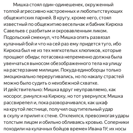
Мишка стоял один-одинешенек, окруженный
толпой агрессивно настроенных и любопытствующих
общежитских парней. В кругу, кроме него, стоял
известный по общежитию весельчак и бабник Кирюха
Савельев с разбитым и окровавленным ликом.
Подольский смекнул, что Мишка опять развязал
кулачный бой и что на сей раз ему придется туго, ибо
Кирюха был не из тех мягкотелых хлюпиков, которые
прощают обиды; потасовка непременно должна была
увенчаться выносом обезображенного тела на улицу
на растерзание милиции. Покуда единоборцы только
эмоционально переругивались, но по накалу страстей
можно было судить о неизбежной схватке.
И действительно: Мишка вдруг неуправляемо, как
носорог, ринулся на Кирюху, но тот увернулся; Мишка
рассвирепел и, пока разворачивался, как шкаф
на крутой лестнице, получил ощутительный удар
в скулу и прилип к стене. Отклеился, превозмогая удары
толстым лицом и обильно обливаясь кровью. Соперники
походили на кулачных бойцов времен Ивана 1У; их носы