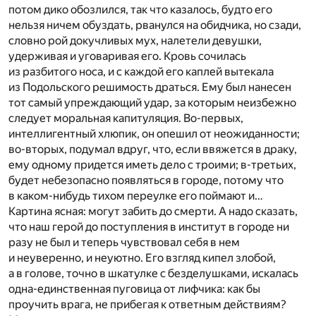
потом дико обозлился, так что казалось, будто его
нельзя ничем обуздать, рванулся на обидчика, но сзади,
словно рой докучливых мух, налетели девушки,
удерживая и уговаривая его. Кровь сочилась
из разбитого носа, и с каждой его каплей вытекала
из Подольского решимость драться. Ему был нанесен
тот самый упреждающий удар, за которым неизбежно
следует моральная капитуляция. Во-первых,
интеллигентный хлюпик, он опешил от неожиданности;
во-вторых, подумал вдруг, что, если ввяжется в драку,
ему одному придется иметь дело с троими; в-третьих,
будет небезопасно появляться в городе, потому что
в каком-нибудь тихом переулке его поймают и…
Картина ясная: могут забить до смерти. А надо сказать,
что наш герой до поступления в институт в городе ни
разу не был и теперь чувствовал себя в нем
и неуверенно, и неуютно. Его взгляд кипел злобой,
а в голове, точно в шкатулке с безделушками, искалась
одна-единственная пуговица от лифчика: как бы
проучить врага, не прибегая к ответным действиям?