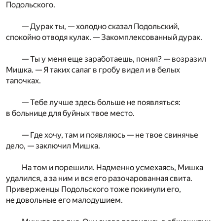
Подольского.
— Дурак ты, — холодно сказал Подольский,
спокойно отводя кулак. — Закомплексованный дурак.
— Ты у меня еще заработаешь, понял? — возразил
Мишка. — Я таких салаг в гробу видел и в белых
тапочках.
— Тебе лучше здесь больше не появляться:
в больнице для буйных твое место.
— Где хочу, там и появляюсь — не твое свинячье
дело, — заключил Мишка.
На том и порешили. Надменно усмехаясь, Мишка
удалился, а за ним и вся его разочарованная свита.
Приверженцы Подольского тоже покинули его,
не довольные его малодушием.