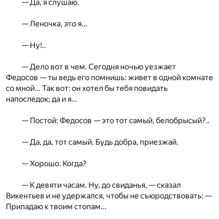
— Да, я слушаю.
— Леночка, это я…
— Ну!..
— Дело вот в чем. Сегодня ночью уезжает
Федосов — ты ведь его помнишь: живет в одной комнате
со мной… Так вот: он хотел бы тебя повидать
напоследок; да и я…
— Постой: Федосов — это тот самый, белобрысый?..
— Да, да, тот самый. Будь добра, приезжай.
— Хорошо. Когда?
— К девяти часам. Ну, до свиданья, — сказал
Викентьев и не удержался, чтобы не съюродствовать: —
Припадаю к твоим стопам…