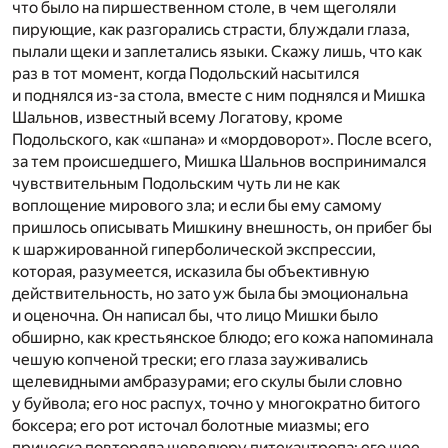
что было на пиршественном столе, в чем щеголяли
пирующие, как разгорались страсти, блуждали глаза,
пылали щеки и заплетались языки. Скажу лишь, что как
раз в тот момент, когда Подольский насытился
и поднялся из-за стола, вместе с ним поднялся и Мишка
Шальнов, известный всему Логатову, кроме
Подольского, как «шпана» и «мордоворот». После всего,
за тем происшедшего, Мишка Шальнов воспринимался
чувствительным Подольским чуть ли не как
воплощение мирового зла; и если бы ему самому
пришлось описывать Мишкину внешность, он прибег бы
к шаржированной гиперболической экспрессии,
которая, разумеется, исказила бы объективную
действительность, но зато уж была бы эмоциональна
и оценочна. Он написал бы, что лицо Мишки было
обширно, как крестьянское блюдо; его кожа напоминала
чешую копченой трески; его глаза зауживались
щелевидными амбразурами; его скулы были словно
у буйвола; его нос распух, точно у многократно битого
боксера; его рот источал болотные миазмы; его
прическа повторяла шевелюру питекантропа; его шее