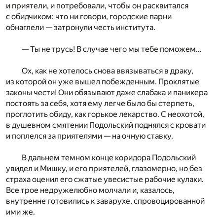
и приятели, и потребовали, чтобы он расквитался
с обидчиком: что ни говори, городские парни
обнаглели — затронули честь института.
— Ты не трусь! В случае чего мы тебе поможем…
Ох, как не хотелось снова ввязываться в драку,
из которой он уже вышел побежденным. Проклятые
законы чести! Они обязывают даже слабака и паникера
постоять за себя, хотя ему легче было бы стерпеть,
проглотить обиду, как горькое лекарство. С неохотой,
в душевном смятении Подольский поднялся с кровати
и поплелся за приятелями — на очную ставку.
В дальнем темном конце коридора Подольский
увидел и Мишку, и его приятелей, глазомерно, но без
страха оценил его сжатые увесистые рабочие кулаки.
Все трое недружелюбно молчали и, казалось,
внутренне готовились к заварухе, спровоцированной
ими же.