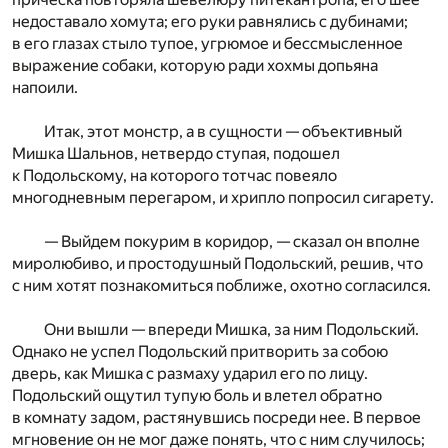
недоставало хомута; его руки равнялись с дубинами;
в его глазах стыло тупое, угрюмое и бессмысленное
выражение собаки, которую ради хохмы допьяна
напоили.
Итак, этот монстр, а в сущности — объективный
Мишка Шальнов, нетвердо ступая, подошел
к Подольскому, на которого тотчас повеяло
многодневным перегаром, и хрипло попросил сигарету.
— Выйдем покурим в коридор, — сказал он вполне
миролюбиво, и простодушный Подольский, решив, что
с ним хотят познакомиться поближе, охотно согласился.
Они вышли — впереди Мишка, за ним Подольский.
Однако не успел Подольский притворить за собою
дверь, как Мишка с размаху ударил его по лицу.
Подольский ощутил тупую боль и влетел обратно
в комнату задом, растянувшись посреди нее. В первое
мгновение он не мог даже понять, что с ним случилось;