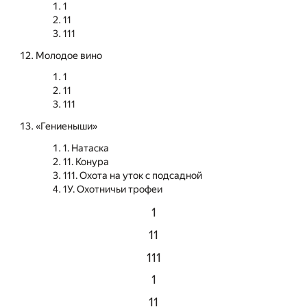
1
11
111
Молодое вино
1
11
111
«Гениеныши»
1. Натаска
11. Конура
111. Охота на уток с подсадной
1У. Охотничьи трофеи
1
11
111
1
11