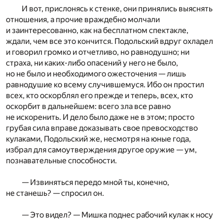
И вот, прислонясь к стенке, они принялись выяснять
отношения, а прочие враждебно молчали
и заинтересованно, как на бесплатном спектакле,
ждали, чем все это кончится. Подольский вдруг охладел
и говорил громко и отчетливо, но равнодушно; ни
страха, ни каких-либо опасений у него не было,
но не было и необходимого ожесточения — лишь
равнодушие ко всему случившемуся. Ибо он простил
всех, кто оскорблял его прежде и теперь, всех, кто
оскорбит в дальнейшем: всего зла все равно
не искоренить. И дело было даже не в этом; просто
грубая сила вправе доказывать свое превосходство
кулаками, Подольский же, несмотря на юные года,
избрал для самоутверждения другое оружие — ум,
познавательные способности.
— Извиняться передо мной ты, конечно,
не станешь? — спросил он.
— Это видел? — Мишка поднес рабочий кулак к носу