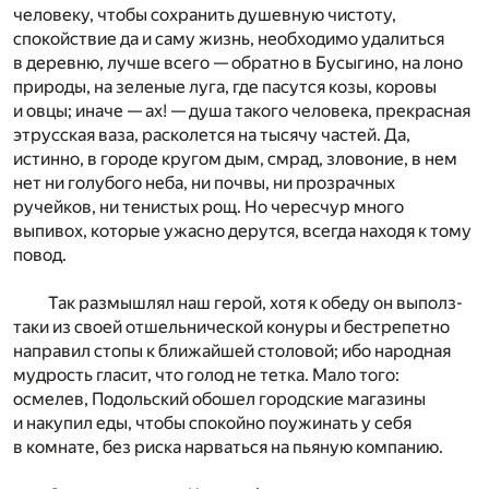
человеку, чтобы сохранить душевную чистоту,
спокойствие да и саму жизнь, необходимо удалиться
в деревню, лучше всего — обратно в Бусыгино, на лоно
природы, на зеленые луга, где пасутся козы, коровы
и овцы; иначе — ах! — душа такого человека, прекрасная
этрусская ваза, расколется на тысячу частей. Да,
истинно, в городе кругом дым, смрад, зловоние, в нем
нет ни голубого неба, ни почвы, ни прозрачных
ручейков, ни тенистых рощ. Но чересчур много
выпивох, которые ужасно дерутся, всегда находя к тому
повод.
Так размышлял наш герой, хотя к обеду он выполз-
таки из своей отшельнической конуры и бестрепетно
направил стопы к ближайшей столовой; ибо народная
мудрость гласит, что голод не тетка. Мало того:
осмелев, Подольский обошел городские магазины
и накупил еды, чтобы спокойно поужинать у себя
в комнате, без риска нарваться на пьяную компанию.