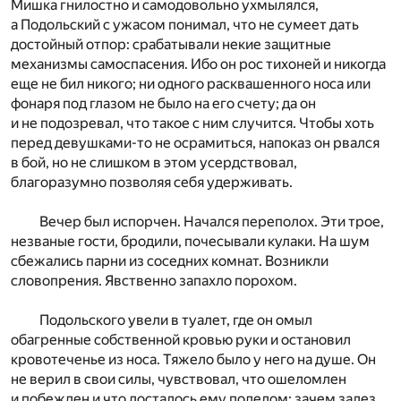
Мишка гнилостно и самодовольно ухмылялся,
а Подольский с ужасом понимал, что не сумеет дать
достойный отпор: срабатывали некие защитные
механизмы самоспасения. Ибо он рос тихоней и никогда
еще не бил никого; ни одного расквашенного носа или
фонаря под глазом не было на его счету; да он
и не подозревал, что такое с ним случится. Чтобы хоть
перед девушками-то не осрамиться, напоказ он рвался
в бой, но не слишком в этом усердствовал,
благоразумно позволяя себя удерживать.
Вечер был испорчен. Начался переполох. Эти трое,
незваные гости, бродили, почесывали кулаки. На шум
сбежались парни из соседних комнат. Возникли
словопрения. Явственно запахло порохом.
Подольского увели в туалет, где он омыл
обагренные собственной кровью руки и остановил
кровотеченье из носа. Тяжело было у него на душе. Он
не верил в свои силы, чувствовал, что ошеломлен
и побежден и что досталось ему поделом: зачем залез