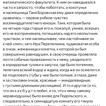
математического факультета. К ним он наведывался
часто и запросто, чтобы поболтать, а хохотунья
и насмешница Таня Боровская ему даже определенно
нравилась — первое робкое чувство
восемнадцатилетнего юноши. Таня, которая была
на четыре года старше его и, пожалуй, умнее, всерьез
его не воспринимала, потешалась над его неопытным
чувством, и тем насмешливее, чем настойчивее он
к ней «лип»; зато Ира Перепелкина, чудаковатая особа
в очках, жеманница и кокетка, к которой он был
совершенно равнодушен, в свою очередь проявляла
почти собачью привязанность к нему, уводила его
в коридорные тупики и закутки, где было потемнее,
лепетала всякий вздор и ждала, когда же он осмелится
ее поцеловать (губы у нее были полные, а глаза, даже
и за стеклами очков, красивые — миндалевидные,
с густыми длинными ресницами). И то и другое (и то,
что он к а к б у д т о любит, и то, что к нему самому
неравнодушны) было внове для Подольского, и,
следовательно, в семнадцатую комнату его тянуло