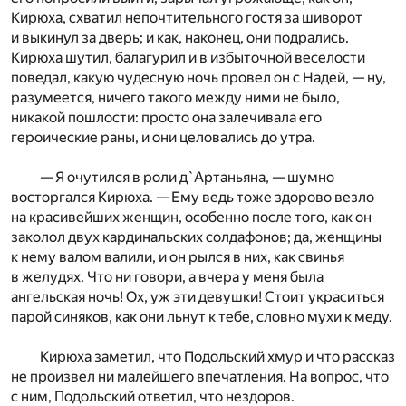
Кирюха, схватил непочтительного гостя за шиворот
и выкинул за дверь; и как, наконец, они подрались.
Кирюха шутил, балагурил и в избыточной веселости
поведал, какую чудесную ночь провел он с Надей, — ну,
разумеется, ничего такого между ними не было,
никакой пошлости: просто она залечивала его
героические раны, и они целовались до утра.
— Я очутился в роли д`Артаньяна, — шумно
восторгался Кирюха. — Ему ведь тоже здорово везло
на красивейших женщин, особенно после того, как он
заколол двух кардинальских солдафонов; да, женщины
к нему валом валили, и он рылся в них, как свинья
в желудях. Что ни говори, а вчера у меня была
ангельская ночь! Ох, уж эти девушки! Стоит украситься
парой синяков, как они льнут к тебе, словно мухи к меду.
Кирюха заметил, что Подольский хмур и что рассказ
не произвел ни малейшего впечатления. На вопрос, что
с ним, Подольский ответил, что нездоров.