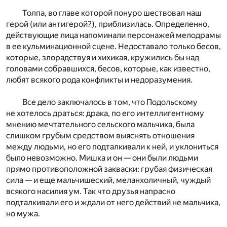
Толпа, во главе которой понуро шествовал наш
герой (или антигерой?), приблизилась. Определенно,
действующие лица напоминали персонажей мелодрамы
в ее кульминационной сцене. Недоставало только бесов,
которые, злорадствуя и хихикая, кружились бы над
головами собравшихся, бесов, которые, как известно,
любят всякого рода конфликты и недоразумения.
Все дело заключалось в том, что Подольскому
не хотелось драться: драка, по его интеллигентному
мнению мечтательного сельского мальчика, была
слишком грубым средством выяснять отношения
между людьми, но его подталкивали к ней, и уклониться
было невозможно. Мишка и он — они были людьми
прямо противоположной закваски: грубая физическая
сила — и еще мальчишеский, меланхоличный, чуждый
всякого насилия ум. Так что друзья напрасно
подталкивали его и ждали от него действий не мальчика,
но мужа.