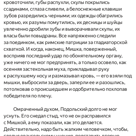
кровоточили, губы распухли, скулы покрылись
ссадинами, сглаза сливели, а белоснежные клавиши
зубов разредились черными; их одежды обагрились
кровью, их разумы помутились, их десницы и шуйцы
увлеченно дробили зубы и выворачивали скулы, их
власы были повыдраны. Все напряженно следили
за поединком, как римские патриции за гладиаторской
схваткой. И когда, наконец, Мишка, поверженный,
восприяв последний удар по обонятельному органу,
уже ничего не мог предпринять, а только осовело, как
осенняя застекольная муха, прикладывал руку
к распухшему носу и размазывал кровь, — его взяли под
мышки, выбросили за дверь, заперли ее и разошлись,
потолковав о происшедшем и одобрительно похлопав
победителя по плечу.
Омраченный духом, Подольский долго не мог
уснуть. Его снедал стыд, что не он расправился
с Мишкой, а ему показали, как это делается.
Действительно, надо быть жалким человечком, чтобы,
следуя евангельскому учению, подставить вторую