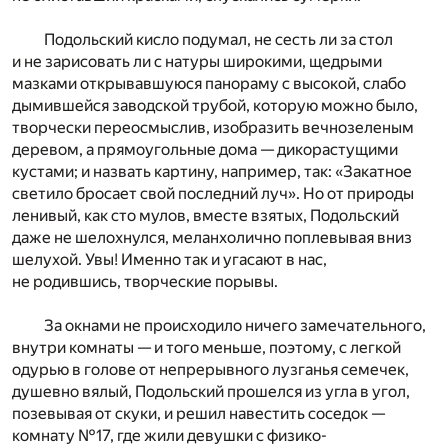
Подольский кисло подумал, не сесть ли за стол
и не зарисовать ли с натуры широкими, щедрыми
мазками открывавшуюся панораму с высокой, слабо
дымившейся заводской трубой, которую можно было,
творчески переосмыслив, изобразить вечнозеленым
деревом, а прямоугольные дома — дикорастущими
кустами; и назвать картину, например, так: «Закатное
светило бросает свой последний луч». Но от природы
ленивый, как сто мулов, вместе взятых, Подольский
даже не шелохнулся, меланхолично поплевывая вниз
шелухой. Увы! Именно так и угасают в нас,
не родившись, творческие порывы.
За окнами не происходило ничего замечательного,
внутри комнаты — и того меньше, поэтому, с легкой
одурью в голове от непрерывного лузганья семечек,
душевно вялый, Подольский прошелся из угла в угол,
позевывая от скуки, и решил навестить соседок —
комнату №17, где жили девушки с физико-