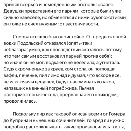
принял всерьез и немедленно им воспользовался.
Девушки представили его парням, которые были уже
сильно навеселе, но обменяться с ними рукопожатиями
он тоже не счел нужным: от застенчивости.
Сперва все шло благопристойно. От предложенной
водки Подольский отказался (опять-таки
неблагоразумно, как впоследствии оказалось, потому
что тем самым восстановил парней против себя);
но иначе он не мог: водка его не веселила, а угнетала.
Сидя скромненько за краешком стола, он поглощал
вафли, печенье, пил лимонад и думал, что вскоре все,
не исключая и девушек, будут напоминать козаков,
напавших на винный погреб жида. Пьяная
расторможенная беседа, прерванная его приходом,
продолжилась.
Поскольку пир как таковой описан всеми от Гомера
до Куприна и нынешних сочинителей, то вряд ли нужно
подробно растолковывать, какие произносились тосты,