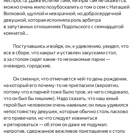
неспроста. Даже если ни Тани, ни Иры там не окажется,
можно очень мило позубоскалить о том о сем с Наташей
Волковой, щуплой и невзрачной, но добросердечной
девушкой, которая исполняла роль арбитра
в запутанных отношениях Подольского с семнадцатой
комнатой…
Постучавшись и войдя, он, к удивлению, увидел, что
все в сборе, что накрыт и уставлен закусками стол,
а за столом сидят какие-то незнакомые парни —
очевидно, городские.
Он смекнул, что отмечается чей-то день рождения,
на который его почему-то не пригласили (вероятно,
потому что и парней тоже было трое, из чего следовало,
что он был бы лишним). Надо сказать, что наш юный
герой был человеком очень наивным; он лишь удивился
непостоянству девушек, которые обычно столь ласково
его привечали, но что следует извиниться
и ретироваться — об этом он даже не подумал;
напротив, сдержанное вежливое приглашение к столу