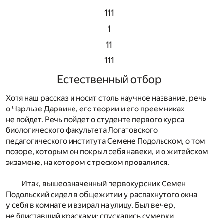
111
1
11
111
Естественный отбор
Хотя наш рассказ и носит столь научное название, речь
о Чарльзе Дарвине, его теории и его преемниках
не пойдет. Речь пойдет о студенте первого курса
биологического факультета Логатовского
педагогического института Семене Подольском, о том
позоре, которым он покрыл себя навеки, и о житейском
экзамене, на котором с треском провалился.
Итак, вышеозначенный первокурсник Семен
Подольский сидел в общежитии у распахнутого окна
у себя в комнате и взирал на улицу. Был вечер,
не блиставший красками; спускались сумерки.