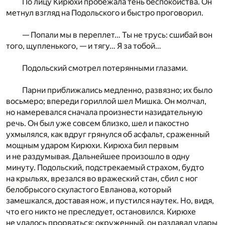
По лицу Кирюхи пробежала тень беспокойства. Он
метнул взгляд на Подольского и быстро проговорил.
— Попали мы в переплет… Ты не трусь: сшибай вон
того, щупленького, — и тягу… Я за тобой…
Подольский смотрел потерянными глазами.
Парни приближались медленно, развязно; их было
восьмеро; впереди гориллой шел Мишка. Он молчал,
но намеревался сначала произнести назидательную
речь. Он был уже совсем близко, шел и пакостно
ухмылялся, как вдруг грянулся об асфальт, сраженный
мощным ударом Кирюхи. Кирюха бил первым
и не раздумывая. Дальнейшее произошло в одну
минуту. Подольский, подстрекаемый страхом, будто
на крыльях, врезался во вражеский стан, сбил с ног
белобрысого скуластого Евланова, который
замешкался, доставая нож, и пустился наутек. Но, видя,
что его никто не преследует, остановился. Кирюхе
не удалось прорваться: окруженный, он раздавал удары