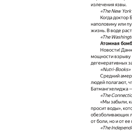
излечения язвы.
«The New York
Когда доктор 
наполовину или пу
жизнь. В воде рас
«The Washingt
Атомная бомб
Новости! Данн
мощности взрыву 
дегенеративных за
«Nutri-Books»
Средний амер
людей полагают, ч
Батмангхелиджа —
«The Connecti
«Мы забыли, к
просит воды», кот
обезболивающих ле
от боли, но и от е
«The Independ