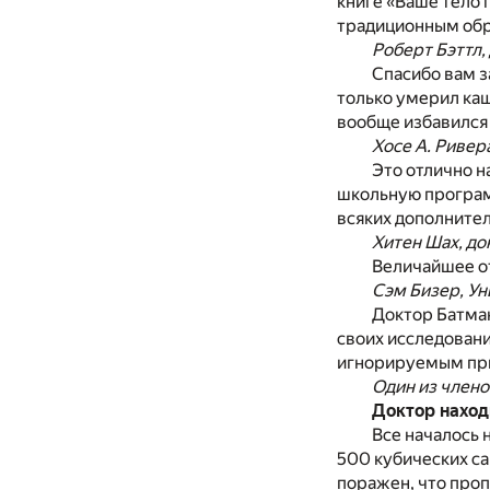
книге «Ваше тело 
традиционным об
Роберт Бэттл,
Спасибо вам з
только умерил каш
вообще избавился 
Хосе А. Ривер
Это отлично н
школьную програм
всяких дополнител
Хитен Шах, до
Величайшее от
Сэм Бизер, Ун
Доктор Батман
своих исследовани
игнорируемым при
Один из члено
Доктор наход
Все началось 
500 кубических са
поражен, что пропи