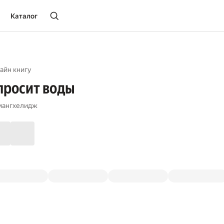
Каталог
айн книгу
просит воды
мангхелидж