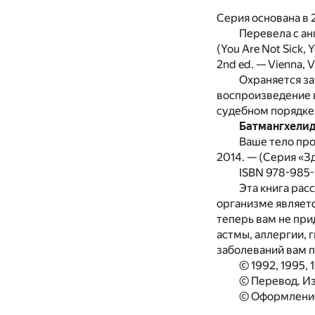
Серия основана в 
Перевела с ан
(You Are Not Sick, Y
2nd ed. — Vienna, VA
Охраняется за
воспроизведение в
судебном порядке
Батмангхелид
Ваше тело прос
2014. — (Серия «З
ISBN 978-985-
Эта книга рас
организме являетс
теперь вам не при
астмы, аллергии, 
заболеваний вам п
© 1992, 1995, 1
© Перевод. Из
© Оформление