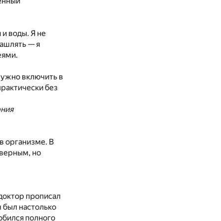
ленный
и воды. Я не
кашлять — я
еями.
 нужно включить в
рактически без
рния
в организме. В
«верным, но
 доктор прописал
ч был настолько
добился полного