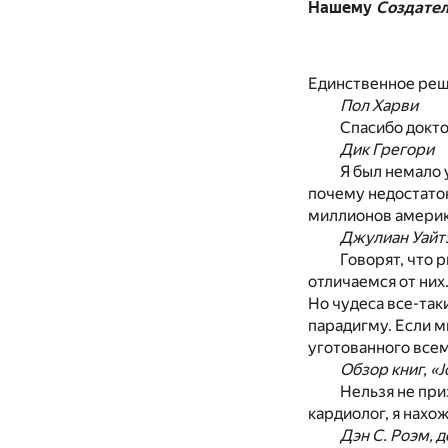
Нашему
Создате
Единственное реше
Пол Харви
Спасибо докто
Дик Грегори
Я был немало 
почему недостаток
миллионов америк
Джулиан Уайтэ
Говорят, что 
отличаемся от них
Но чудеса все-так
парадигму. Если м
уготованного все
Обзор книг, «Jo
Нельзя не при
кардиолог, я нахож
Дэн С. Роэм, д