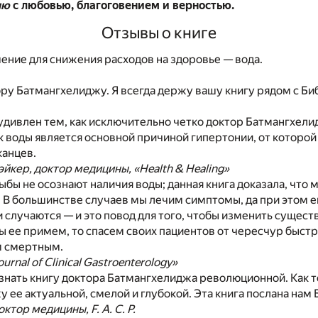
лю
с любовью, благоговением и верностью.
Отзывы о книге
ние для снижения расходов на здоровье — вода.
ру Батмангхелиджу. Я всегда держу вашу книгу рядом с Би
удивлен тем, как исключительно четко доктор Батмангхели
 воды является основной причиной гипертонии, от которой
анцев.
йкер, доктор медицины, «Health & Healing»
рыбы не осознают наличия воды; данная книга доказала, что 
. В большинстве случаев мы лечим симптомы, да при этом 
и случаются — и это повод для того, чтобы изменить суще
ы ее примем, то спасем своих пациентов от чересчур быстр
м смертным.
urnal of Clinical Gastroenterology»
знать книгу доктора Батмангхелиджа революционной. Как 
у ее актуальной, смелой и глубокой. Эта книга послана нам 
октор медицины, F. A. C. P.