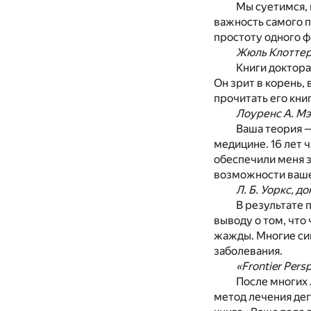
Мы суетимся, 
важность самого 
простоту одного ф
Жюль Клоттер,
Книги доктора
Он зрит в корень,
прочитать его кни
Лоуренс А. Мэ
Ваша теория —
медицине. 16 лет 
обеспечили меня 
возможности ваше
Л. Б. Уоркс, до
В результате 
выводу о том, чт
жажды. Многие сим
заболевания.
«Frontier Per
После многих 
метод лечения де