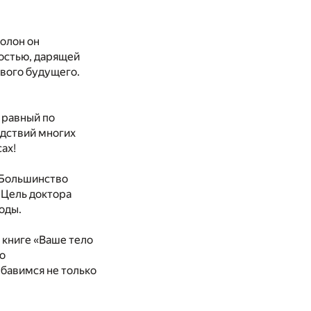
полон он
костью, дарящей
ового будущего.
 равный по
дствий многих
ах!
 Большинство
 Цель доктора
оды.
 книге «Ваше тело
о
збавимся не только