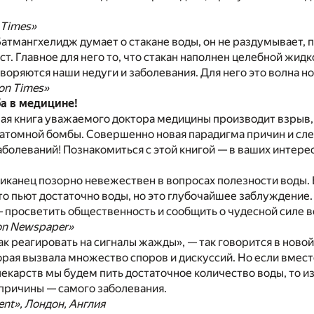
 Times»
Батмангхелидж думает о стакане воды, он не раздумывает, 
ст. Главное для него то, что стакан наполнен целебной жид
творяются наши недуги и заболевания. Для него это волна н
on Times»
а в медицине!
ая книга уважаемого доктора медицины производит взрыв,
атомной бомбы. Совершенно новая парадигма причин и сле
болеваний! Познакомиться с этой книгой — в ваших интерес
иканец позорно невежествен в вопросах полезности воды.
то пьют достаточно воды, но это глубочайшее заблуждение.
 просветить общественность и сообщить о чудесной силе в
on Newspaper»
ак реагировать на сигналы жажды», — так говорится в новой
орая вызвала множество споров и дискуссий. Но если вмест
карств мы будем пить достаточное количество воды, то и
е причины — самого заболевания.
ent», Лондон, Англия