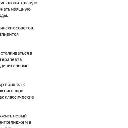
я исключительную
знать изящную
оды.
инских советов.
стливится
 сталкиваться в
 терапевта
удивительные
ор пришел к
х сигналов
ак классические
ружить новый
мангхелиджем в