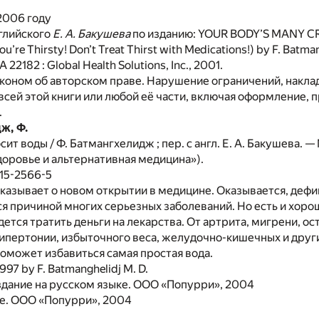
2006 году
глийского
Е. А. Бакушева
по изданию: YOUR BODY’S MANY C
ou’re Thirsty! Don’t Treat Thirst with Medications!) by F. Batma
 22182 : Global Health Solutions, Inc., 2001.
коном об авторском праве. Нарушение ограничений, накла
сей этой книги или любой её части, включая оформление, 
.
ж, Ф.
ит воды / Ф. Батмангхелидж ; пер. с англ. Е. А. Бакушева. —
доровье и альтернативная медицина»).
15-2566-5
сказывает о новом открытии в медицине. Оказывается, дефи
я причиной многих серьезных заболеваний. Но есть и хоро
дется тратить деньги на лекарства. От артрита, мигрени, ос
гипертонии, избыточного веса, желудочно-кишечных и друг
оможет избавиться самая простая вода.
997 by F. Batmanghelidj М. D.
дание на русском языке. ООО «Попурри», 2004
. ООО «Попурри», 2004