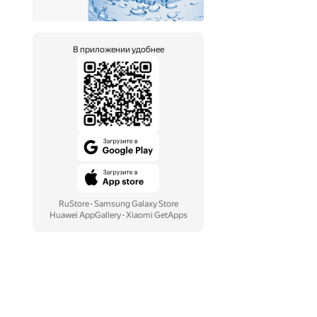
В приложении удобнее
RuStore
·
Samsung Galaxy Store
Huawei AppGallery
·
Xiaomi GetApps