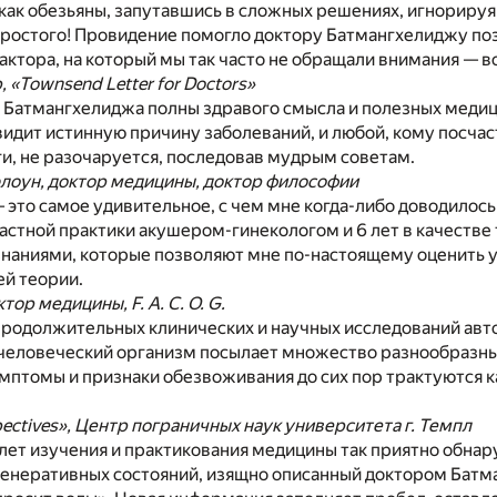
как обезьяны, запутавшись в сложных решениях, игнориру
простого! Провидение помогло доктору Батмангхелиджу по
актора, на который мы так часто не обращали внимания — в
 «Townsend Letter for Doctors»
 Батмангхелиджа полны здравого смысла и полезных медиц
 видит истинную причину заболеваний, и любой, кому посча
ги, не разочаруется, последовав мудрым советам.
лоун, доктор медицины, доктор философии
 это самое удивительное, с чем мне когда-либо доводилось
частной практики акушером-гинекологом и 6 лет в качестве
знаниями, которые позволяют мне по-настоящему оценить 
й теории.
ктор медицины, F. A. C. O. G.
продолжительных клинических и научных исследований авт
о человеческий организм посылает множество разнообразны
птомы и признаки обезвоживания до сих пор трактуются к
spectives», Центр пограничных наук университета г. Темпл
лет изучения и практикования медицины так приятно обна
генеративных состояний, изящно описанный доктором Бат