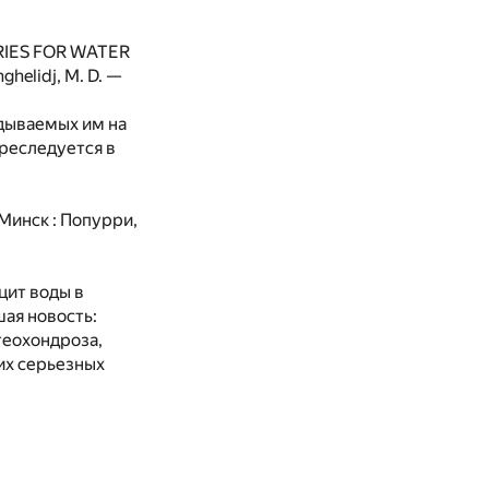
RIES FOR WATER
nghelidj, M. D. —
дываемых им на
преследуется в
 Минск : Попурри,
цит воды в
шая новость:
теохондроза,
их серьезных