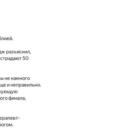
блией.
дж разъяснил,
 страдают 50
мы не намного
еще и неправильно.
ствующую
ого финала,
терапевт-
Богом.