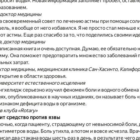
просит воды». Новая информация заполняет пробел, остав
разованием.
 доктор медицины
а своевременный совет по лечению астмы при помощи соли 
ель, я вообще от него избавился. Я не просто стал меньше 
от астмы. Еще раз спасибо за то, что поделились своими ид
а, доктор медицины
аписанная книга и очень доступная. Думаю, ее обязательно
му. Она поможет предотвратить множество заболеваний п
ьных затрат.
ктор медицины, медицинская клиника Сан-Хасинто, Калифо
крытие в области здоровья.
иверситет естественного исцеления
гхелидж серьезно изучил феномен боли и водного обмена 
ях, опубликованных в научных изданиях, он называет боль 
знаком дефицита воды в организме.
в клуба «Rotary»
ит средство против язвы
ночью, когда пациенту, страдающему от невыносимой боли,
нтиметров воды. Боль утихла, а потом и вовсе исчезла. Вра
сал два стакана воды шесть раз в день, в результате чего 