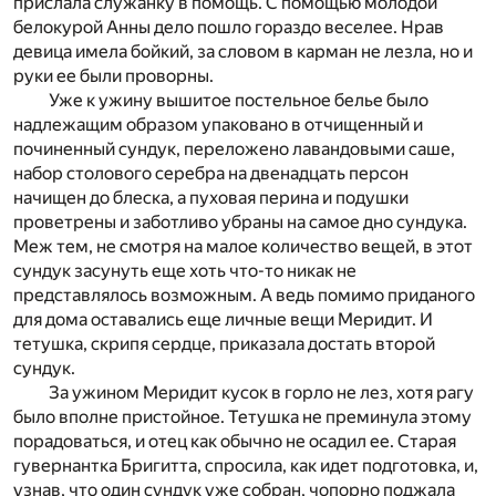
прислала служанку в помощь. С помощью молодой
белокурой Анны дело пошло гораздо веселее. Нрав
девица имела бойкий, за словом в карман не лезла, но и
руки ее были проворны.
Уже к ужину вышитое постельное белье было
надлежащим образом упаковано в отчищенный и
починенный сундук, переложено лавандовыми саше,
набор столового серебра на двенадцать персон
начищен до блеска, а пуховая перина и подушки
проветрены и заботливо убраны на самое дно сундука.
Меж тем, не смотря на малое количество вещей, в этот
сундук засунуть еще хоть что-то никак не
представлялось возможным. А ведь помимо приданого
для дома оставались еще личные вещи Меридит. И
тетушка, скрипя сердце, приказала достать второй
сундук.
За ужином Меридит кусок в горло не лез, хотя рагу
было вполне пристойное. Тетушка не преминула этому
порадоваться, и отец как обычно не осадил ее. Старая
гувернантка Бригитта, спросила, как идет подготовка, и,
узнав, что один сундук уже собран, чопорно поджала