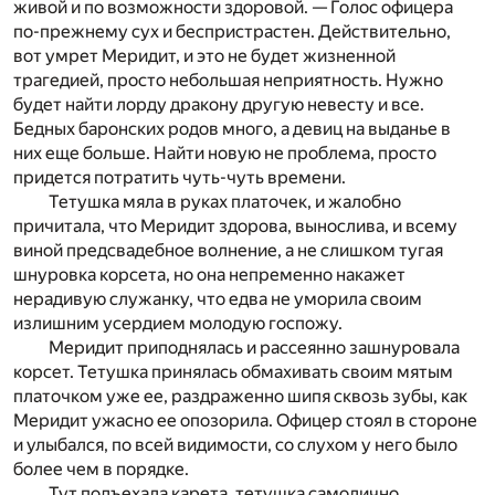
живой и по возможности здоровой. — Голос офицера
по-прежнему сух и беспристрастен. Действительно,
вот умрет Меридит, и это не будет жизненной
трагедией, просто небольшая неприятность. Нужно
будет найти лорду дракону другую невесту и все.
Бедных баронских родов много, а девиц на выданье в
них еще больше. Найти новую не проблема, просто
придется потратить чуть-чуть времени.
Тетушка мяла в руках платочек, и жалобно
причитала, что Меридит здорова, вынослива, и всему
виной предсвадебное волнение, а не слишком тугая
шнуровка корсета, но она непременно накажет
нерадивую служанку, что едва не уморила своим
излишним усердием молодую госпожу.
Меридит приподнялась и рассеянно зашнуровала
корсет. Тетушка принялась обмахивать своим мятым
платочком уже ее, раздраженно шипя сквозь зубы, как
Меридит ужасно ее опозорила. Офицер стоял в стороне
и улыбался, по всей видимости, со слухом у него было
более чем в порядке.
Тут подъехала карета, тетушка самолично