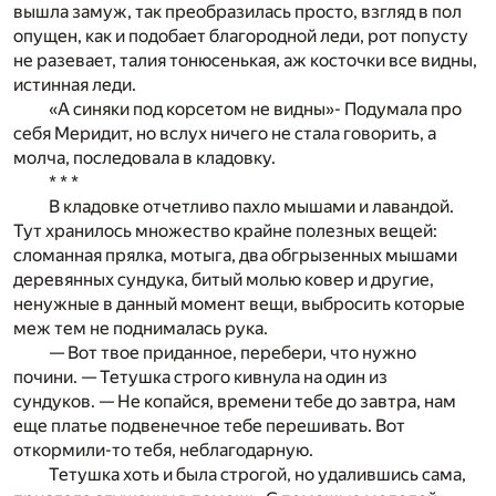
вышла замуж, так преобразилась просто, взгляд в пол
опущен, как и подобает благородной леди, рот попусту
не разевает, талия тонюсенькая, аж косточки все видны,
истинная леди.
«А синяки под корсетом не видны»- Подумала про
себя Меридит, но вслух ничего не стала говорить, а
молча, последовала в кладовку.
* * *
В кладовке отчетливо пахло мышами и лавандой.
Тут хранилось множество крайне полезных вещей:
сломанная прялка, мотыга, два обгрызенных мышами
деревянных сундука, битый молью ковер и другие,
ненужные в данный момент вещи, выбросить которые
меж тем не поднималась рука.
— Вот твое приданное, перебери, что нужно
почини. — Тетушка строго кивнула на один из
сундуков. — Не копайся, времени тебе до завтра, нам
еще платье подвенечное тебе перешивать. Вот
откормили-то тебя, неблагодарную.
Тетушка хоть и была строгой, но удалившись сама,