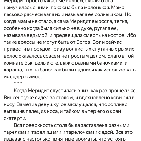
Меридит просто ужасные волосы, сколько она
намучилась с ними, пока она была маленькая. Мама
ласково расчесывала их и называла ее солнышком. Но,
когда мамы не стало, а сама Меридит выросла, тетка,
особенно когда была сильно не в духе, ругала ее,
называла ведьмой, и предвещала смерть на костре. Ибо
такие волосы не могут быть от Богов. Вот и сейчас
привести в порядок гриву волнистых спутанных рыжих
волос оказалось совсем не простым делом. Благо в той
комнате был целый стеллаж с разными баночками, и
хорошо, что на баночках были надписи как использовать
их содержимое.
* * *
Когда Меридит спустилась вниз, как раз прошел час.
Винсент уже сидел за столом, и вдохновлено ковырял в
носу. Заметив девушку, он засмущался, и торопливо
вытащив палец из носа, и тайком вытер его о край
скатерти.
Вся поверхность стола была заставлена разными
тарелками, тарелищами и тарелочками с едой. Все это
издавало настолько приятные ароматы, что устоять