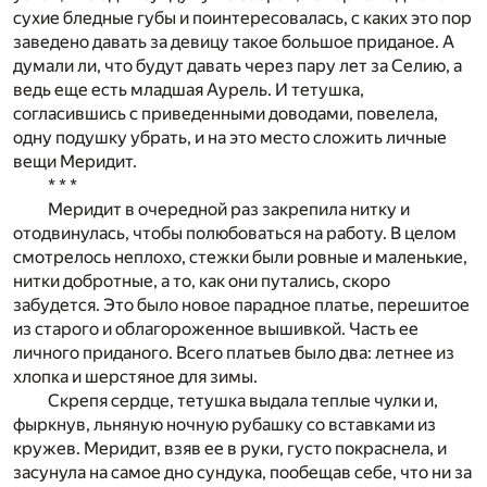
сухие бледные губы и поинтересовалась, с каких это пор
заведено давать за девицу такое большое приданое. А
думали ли, что будут давать через пару лет за Селию, а
ведь еще есть младшая Аурель. И тетушка,
согласившись с приведенными доводами, повелела,
одну подушку убрать, и на это место сложить личные
вещи Меридит.
* * *
Меридит в очередной раз закрепила нитку и
отодвинулась, чтобы полюбоваться на работу. В целом
смотрелось неплохо, стежки были ровные и маленькие,
нитки добротные, а то, как они путались, скоро
забудется. Это было новое парадное платье, перешитое
из старого и облагороженное вышивкой. Часть ее
личного приданого. Всего платьев было два: летнее из
хлопка и шерстяное для зимы.
Скрепя сердце, тетушка выдала теплые чулки и,
фыркнув, льняную ночную рубашку со вставками из
кружев. Меридит, взяв ее в руки, густо покраснела, и
засунула на самое дно сундука, пообещав себе, что ни за