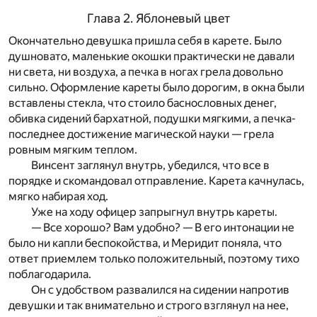
Глава 2. Яблоневый цвет
Окончательно девушка пришла себя в карете. Было
душновато, маленькие окошки практически не давали
ни света, ни воздуха, а печка в ногах грела довольно
сильно. Оформление кареты было дорогим, в окна были
вставлены стекла, что стоило баснословных денег,
обивка сидений бархатной, подушки мягкими, а печка-
последнее достижение магической науки — грела
ровным мягким теплом.
Винсент заглянул внутрь, убедился, что все в
порядке и скомандовал отправление. Карета качнулась,
мягко набирая ход.
Уже на ходу офицер запрыгнул внутрь кареты.
— Все хорошо? Вам удобно? — В его интонации не
было ни капли беспокойства, и Меридит поняла, что
ответ приемлем только положительный, поэтому тихо
поблагодарила.
Он с удобством развалился на сидении напротив
девушки и так внимательно и строго взглянул на нее,