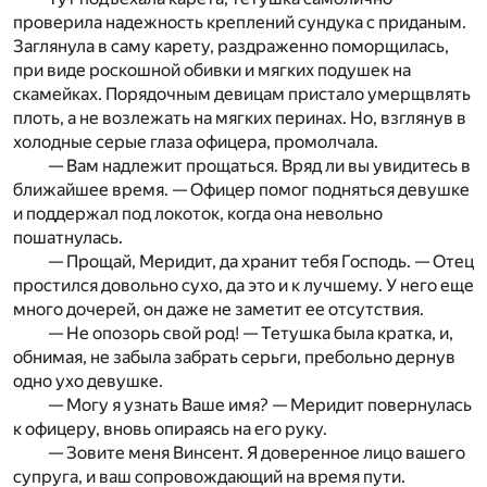
проверила надежность креплений сундука с приданым.
Заглянула в саму карету, раздраженно поморщилась,
при виде роскошной обивки и мягких подушек на
скамейках. Порядочным девицам пристало умерщвлять
плоть, а не возлежать на мягких перинах. Но, взглянув в
холодные серые глаза офицера, промолчала.
— Вам надлежит прощаться. Вряд ли вы увидитесь в
ближайшее время. — Офицер помог подняться девушке
и поддержал под локоток, когда она невольно
пошатнулась.
— Прощай, Меридит, да хранит тебя Господь. — Отец
простился довольно сухо, да это и к лучшему. У него еще
много дочерей, он даже не заметит ее отсутствия.
— Не опозорь свой род! — Тетушка была кратка, и,
обнимая, не забыла забрать серьги, пребольно дернув
одно ухо девушке.
— Могу я узнать Ваше имя? — Меридит повернулась
к офицеру, вновь опираясь на его руку.
— Зовите меня Винсент. Я доверенное лицо вашего
супруга, и ваш сопровождающий на время пути.