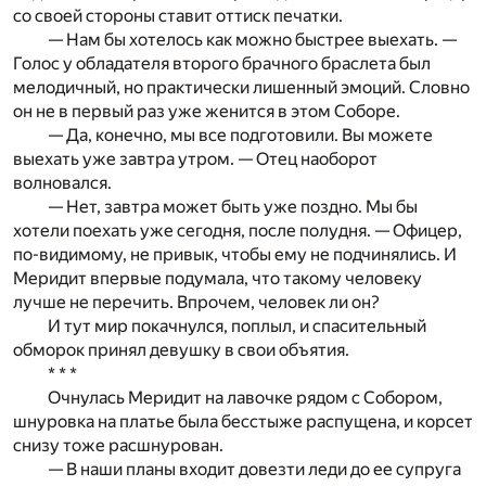
со своей стороны ставит оттиск печатки.
— Нам бы хотелось как можно быстрее выехать. —
Голос у обладателя второго брачного браслета был
мелодичный, но практически лишенный эмоций. Словно
он не в первый раз уже женится в этом Соборе.
— Да, конечно, мы все подготовили. Вы можете
выехать уже завтра утром. — Отец наоборот
волновался.
— Нет, завтра может быть уже поздно. Мы бы
хотели поехать уже сегодня, после полудня. — Офицер,
по-видимому, не привык, чтобы ему не подчинялись. И
Меридит впервые подумала, что такому человеку
лучше не перечить. Впрочем, человек ли он?
И тут мир покачнулся, поплыл, и спасительный
обморок принял девушку в свои объятия.
* * *
Очнулась Меридит на лавочке рядом с Собором,
шнуровка на платье была бесстыже распущена, и корсет
снизу тоже расшнурован.
— В наши планы входит довезти леди до ее супруга