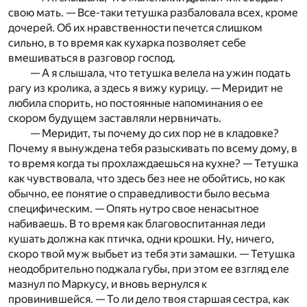
свою мать. — Все-таки тетушка разбаловала всех, кроме
дочерей. Об их нравственности печется слишком
сильно, в то время как кухарка позволяет себе
вмешиваться в разговор господ.
— А я слышала, что тетушка велела на ужин подать
рагу из кролика, а здесь я вижу курицу. — Меридит не
любила спорить, но постоянные напоминания о ее
скором будущем заставляли нервничать.
— Меридит, ты почему до сих пор не в кладовке?
Почему я вынуждена тебя разыскивать по всему дому, в
то время когда ты прохлаждаешься на кухне? — Тетушка
как чувствовала, что здесь без нее не обойтись, но как
обычно, ее понятие о справедливости было весьма
специфическим. — Опять нутро свое ненасытное
набиваешь. В то время как благовоспитанная леди
кушать должна как птичка, одни крошки. Ну, ничего,
скоро твой муж выбьет из тебя эти замашки. — Тетушка
неодобрительно поджала губы, при этом ее взгляд еле
мазнул по Маркусу, и вновь вернулся к
провинившейся. — То ли дело твоя старшая сестра, как