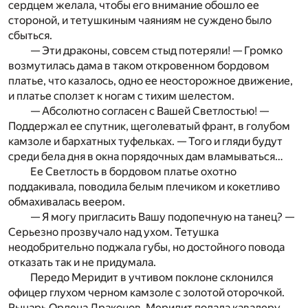
сердцем желала, чтобы его внимание обошло ее
стороной, и тетушкиным чаяниям не суждено было
сбыться.
— Эти драконы, совсем стыд потеряли! — Громко
возмутилась дама в таком откровенном бордовом
платье, что казалось, одно ее неосторожное движение,
и платье сползет к ногам с тихим шелестом.
— Абсолютно согласен с Вашей Светлостью! —
Поддержал ее спутник, щеголеватый франт, в голубом
камзоле и бархатных туфельках. — Того и гляди будут
среди бела дня в окна порядочных дам вламываться…
Ее Светлость в бордовом платье охотно
поддакивала, поводила белым плечиком и кокетливо
обмахивалась веером.
— Я могу пригласить Вашу подопечную на танец? —
Серьезно прозвучало над ухом. Тетушка
неодобрительно поджала губы, но достойного повода
отказать так и не придумала.
Передо Меридит в учтивом поклоне склонился
офицер глухом черном камзоле с золотой оторочкой.
Рыцарь Ордена Драконов. Меридит подала кавалеру