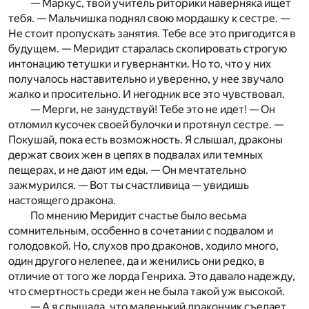
— Маркус, твой учитель риторики наверняка ищет
тебя. — Мальчишка поднял свою мордашку к сестре. —
Не стоит пропускать занятия. Тебе все это пригодится в
будущем. — Меридит старалась скопировать строгую
интонацию тетушки и гувернантки. Но то, что у них
получалось наставительно и уверенно, у нее звучало
жалко и просительно. И негодник все это чувствовал.
— Мерги, не занудствуй! Тебе это не идет! — Он
отломил кусочек своей булочки и протянул сестре. —
Покушай, пока есть возможность. Я слышал, драконы
держат своих жен в цепях в подвалах или темных
пещерах, и не дают им еды. — Он мечтательно
зажмурился. — Вот ты счастливица — увидишь
настоящего дракона.
По мнению Меридит счастье было весьма
сомнительным, особенно в сочетании с подвалом и
голодовкой. Но, слухов про драконов, ходило много,
один другого нелепее, да и женились они редко, в
отличие от того же лорда Генриха. Это давало надежду,
что смертность среди жен не была такой уж высокой.
— А я слышала, что маленький дракончик съедает