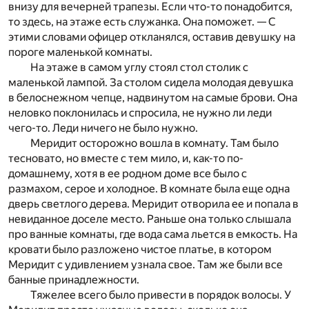
внизу для вечерней трапезы. Если что-то понадобится,
то здесь, на этаже есть служанка. Она поможет. — С
этими словами офицер откланялся, оставив девушку на
пороге маленькой комнаты.
На этаже в самом углу стоял стол столик с
маленькой лампой. За столом сидела молодая девушка
в белоснежном чепце, надвинутом на самые брови. Она
неловко поклонилась и спросила, не нужно ли леди
чего-то. Леди ничего не было нужно.
Меридит осторожно вошла в комнату. Там было
тесновато, но вместе с тем мило, и, как-то по-
домашнему, хотя в ее родном доме все было с
размахом, серое и холодное. В комнате была еще одна
дверь светлого дерева. Меридит отворила ее и попала в
невиданное доселе место. Раньше она только слышала
про ванные комнаты, где вода сама льется в емкость. На
кровати было разложено чистое платье, в котором
Меридит с удивлением узнала свое. Там же были все
банные принадлежности.
Тяжелее всего было привести в порядок волосы. У