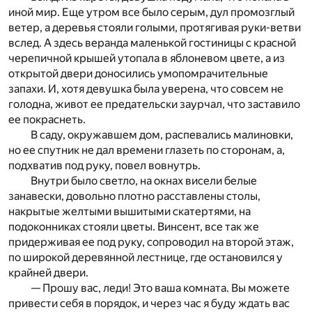
иной мир. Еще утром все было серым, дул промозглый
ветер, а деревья стояли голыми, протягивая руки-ветви
вслед. А здесь веранда маленькой гостиницы с красной
черепичной крышей утопала в яблоневом цвете, а из
открытой двери доносились умопомрачительные
запахи. И, хотя девушка была уверена, что совсем не
голодна, живот ее предательски заурчал, что заставило
ее покраснеть.
В саду, окружавшем дом, распевались малиновки,
но ее спутник не дал времени глазеть по сторонам, а,
подхватив под руку, повел вовнутрь.
Внутри было светло, на окнах висели белые
занавески, довольно плотно расставлены столы,
накрытые желтыми вышитыми скатертями, на
подоконниках стояли цветы. Винсент, все так же
придерживая ее под руку, сопроводил на второй этаж,
по широкой деревянной лестнице, где остановился у
крайней двери.
— Прошу вас, леди! Это ваша комната. Вы можете
привести себя в порядок, и через час я буду ждать вас