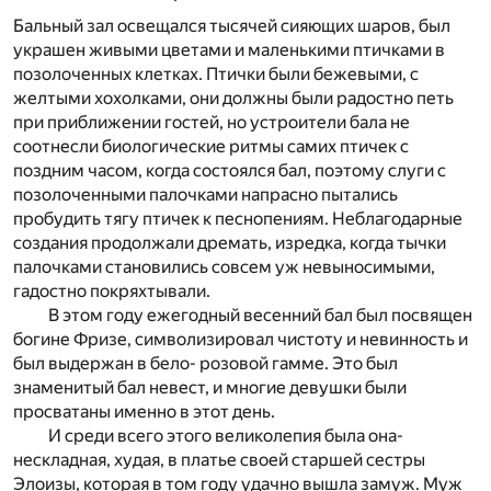
Бальный зал освещался тысячей сияющих шаров, был
украшен живыми цветами и маленькими птичками в
позолоченных клетках. Птички были бежевыми, с
желтыми хохолками, они должны были радостно петь
при приближении гостей, но устроители бала не
соотнесли биологические ритмы самих птичек с
поздним часом, когда состоялся бал, поэтому слуги с
позолоченными палочками напрасно пытались
пробудить тягу птичек к песнопениям. Неблагодарные
создания продолжали дремать, изредка, когда тычки
палочками становились совсем уж невыносимыми,
гадостно покряхтывали.
В этом году ежегодный весенний бал был посвящен
богине Фризе, символизировал чистоту и невинность и
был выдержан в бело- розовой гамме. Это был
знаменитый бал невест, и многие девушки были
просватаны именно в этот день.
И среди всего этого великолепия была она-
нескладная, худая, в платье своей старшей сестры
Элоизы, которая в том году удачно вышла замуж. Муж