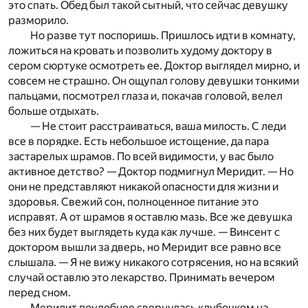
это спать. Обед был такой сытный, что сейчас девушку
разморило.
Но разве тут поспоришь. Пришлось идти в комнату,
ложиться на кровать и позволить худому доктору в
сером сюртуке осмотреть ее. Доктор выглядел мирно, и
совсем не страшно. Он ощупал голову девушки тонкими
пальцами, посмотрел глаза и, покачав головой, велел
больше отдыхать.
— Не стоит расстраиваться, ваша милость. С леди
все в порядке. Есть небольшое истощение, да пара
застарелых шрамов. По всей видимости, у вас было
активное детство? — Доктор подмигнул Меридит. — Но
они не представляют никакой опасности для жизни и
здоровья. Свежий сон, полноценное питание это
исправят. А от шрамов я оставлю мазь. Все же девушка
без них будет выглядеть куда как лучше. — Винсент с
доктором вышли за дверь, но Меридит все равно все
слышала. — Я не вижу никакого сотрясения, но на всякий
случай оставлю это лекарство. Принимать вечером
перед сном.
Меридит поудобнее свернулась клубочком на