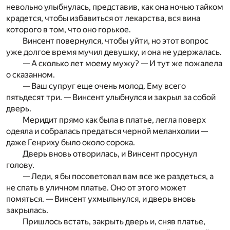
невольно улыбнулась, представив, как она ночью тайком
крадется, чтобы избавиться от лекарства, вся вина
которого в том, что оно горькое.
Винсент повернулся, чтобы уйти, но этот вопрос
уже долгое время мучил девушку, и она не удержалась.
— А сколько лет моему мужу? — И тут же пожалела
о сказанном.
— Ваш супруг еще очень молод. Ему всего
пятьдесят три. — Винсент улыбнулся и закрыл за собой
дверь.
Меридит прямо как была в платье, легла поверх
одеяла и собралась предаться черной меланхолии —
даже Генриху было около сорока.
Дверь вновь отворилась, и Винсент просунул
голову.
— Леди, я бы посоветовал вам все же раздеться, а
не спать в уличном платье. Оно от этого может
помяться. — Винсент ухмыльнулся, и дверь вновь
закрылась.
Пришлось встать, закрыть дверь и, сняв платье,