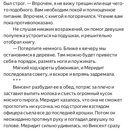
был строг. — Впрочем, я не вижу трещин или еще чего-
то подобного. Вам необходим покой и полноценное
питание. Впрочем, с книгой я погорячился. Чтение вам
пока противопоказано.
Не слушая никаких возражений, он помог девушке
полулежа устроиться на подушках, и решительно
отобрал книгу.
— Потерпите немного. Ближе к вечеру мы
остановимся в деревне. Там можно будет привести
себя в порядок, размять ноги и поужинать.
Мягкий ход кареты убаюкивал, и Меридит
последовала совету, и вскоре и впрямь задремала.
* * *
Винсент разбудил ее в обед, потряс за плечо и
заставил выпить молока и съесть огромный кусок
мясного пирога. Меридит казалось, что она не сможет
проглотить ни кусочка, но под строгим взглядом
офицера съела все до последней крошки. Потом он
неожиданно протянул руку и погладил девушку по
голове. Меридит сильно удивилась, но Винсент сразу