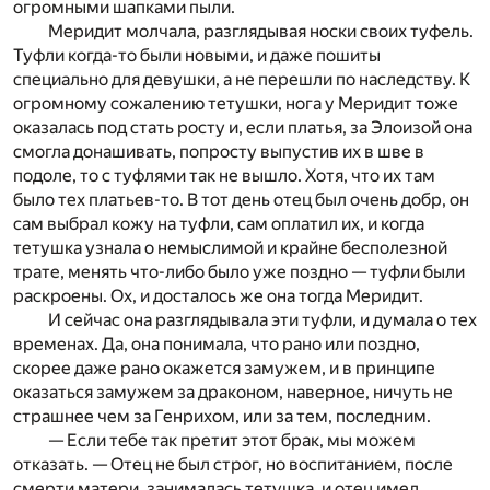
огромными шапками пыли.
Меридит молчала, разглядывая носки своих туфель.
Туфли когда-то были новыми, и даже пошиты
специально для девушки, а не перешли по наследству. К
огромному сожалению тетушки, нога у Меридит тоже
оказалась под стать росту и, если платья, за Элоизой она
смогла донашивать, попросту выпустив их в шве в
подоле, то с туфлями так не вышло. Хотя, что их там
было тех платьев-то. В тот день отец был очень добр, он
сам выбрал кожу на туфли, сам оплатил их, и когда
тетушка узнала о немыслимой и крайне бесполезной
трате, менять что-либо было уже поздно — туфли были
раскроены. Ох, и досталось же она тогда Меридит.
И сейчас она разглядывала эти туфли, и думала о тех
временах. Да, она понимала, что рано или поздно,
скорее даже рано окажется замужем, и в принципе
оказаться замужем за драконом, наверное, ничуть не
страшнее чем за Генрихом, или за тем, последним.
— Если тебе так претит этот брак, мы можем
отказать. — Отец не был строг, но воспитанием, после
смерти матери, занималась тетушка, и отец имел