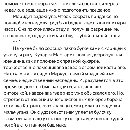
поможет тебе собраться. Помолвка состоится через
неделю, а ведь еще нужно подготовить приданое.
Меридит вздохнула. Чтобы собрать приданое не
понадобится неделя- род был беден, здесь хватит и пары
часов. Она поклонилась отцу и, получив разрешение,
откланялась, поддерживая юбку грубой темной ткани.
* * *
На кухне было хорошо: пахло булочками с корицей к
ужину, и рагу. Кухарка Маргарет, полная добродушная
женщина, как и положено справной кухарке,
торжественно помешивала взвар в огромной кастрюле.
На стуле в углу сидел Маркус- самый младший в их
семье, и единственный наследник. И, разумеется, в это
время он должен был находиться на занятиях
риторикой, наверняка гувернер уже обыскался его. Но,
строгая в отношении многочисленных дочерей барона,
тетушка Катрин сквозь пальцы смотрела на проделки
мальчугана. Он с удовольствием уплетал булочку,
размазывая сладкую начинку по щекам, и болтал худой
ногой в стоптанном башмаке.