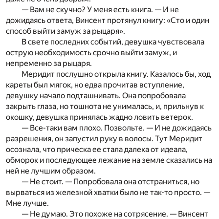
— Вам не скучно? У меня есть книга. — И не
дожидаясь ответа, Винсент протянул книгу: «Сто и один
способ выйти замуж за рыцаря».
В свете последних событий, девушка чувствовала
острую необходимость срочно выйти замуж, и
непременно за рыцаря.
Меридит послушно открыла книгу. Казалось бы, ход
кареты был мягок, но едва прочитав вступление,
девушку начало подташнивать. Она попробовала
закрыть глаза, но тошнота не унималась, и, прильнув к
окошку, девушка принялась жадно ловить ветерок.
— Все-таки вам плохо. Позвольте. — И не дожидаясь
разрешения, он запустил руку в волосы. Тут Меридит
осознала, что прическа ее стала далека от идеала,
обморок и последующее лежание на земле сказались на
ней не лучшим образом.
— Не стоит. — Попробовала она отстраниться, но
вырваться из железной хватки было не так-то просто. —
Мне лучше.
— Не думаю. Это похоже на сотрясение. — Винсент