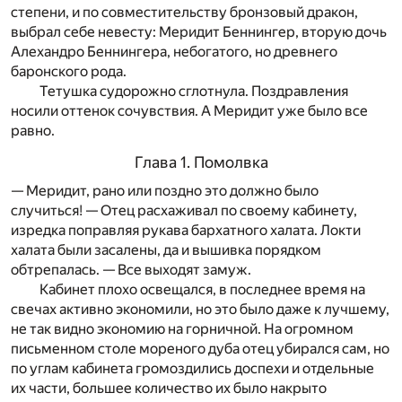
степени, и по совместительству бронзовый дракон,
выбрал себе невесту: Меридит Беннингер, вторую дочь
Алехандро Беннингера, небогатого, но древнего
баронского рода.
Тетушка судорожно сглотнула. Поздравления
носили оттенок сочувствия. А Меридит уже было все
равно.
Глава 1. Помолвка
— Меридит, рано или поздно это должно было
случиться! — Отец расхаживал по своему кабинету,
изредка поправляя рукава бархатного халата. Локти
халата были засалены, да и вышивка порядком
обтрепалась. — Все выходят замуж.
Кабинет плохо освещался, в последнее время на
свечах активно экономили, но это было даже к лучшему,
не так видно экономию на горничной. На огромном
письменном столе мореного дуба отец убирался сам, но
по углам кабинета громоздились доспехи и отдельные
их части, большее количество их было накрыто