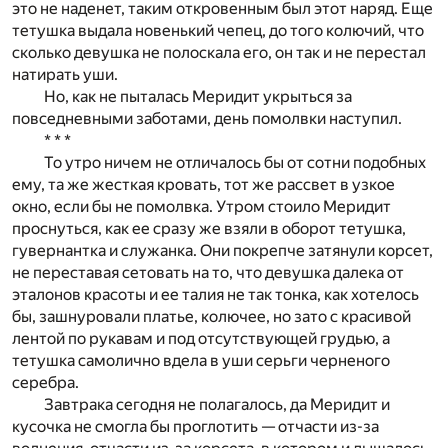
это не наденет, таким откровенным был этот наряд. Еще
тетушка выдала новенький чепец, до того колючий, что
сколько девушка не полоскала его, он так и не перестал
натирать уши.
Но, как не пыталась Меридит укрыться за
повседневными заботами, день помолвки наступил.
* * *
То утро ничем не отличалось бы от сотни подобных
ему, та же жесткая кровать, тот же рассвет в узкое
окно, если бы не помолвка. Утром стоило Меридит
проснуться, как ее сразу же взяли в оборот тетушка,
гувернантка и служанка. Они покрепче затянули корсет,
не переставая сетовать на то, что девушка далека от
эталонов красоты и ее талия не так тонка, как хотелось
бы, зашнуровали платье, колючее, но зато с красивой
лентой по рукавам и под отсутствующей грудью, а
тетушка самолично вдела в уши серьги черненого
серебра.
Завтрака сегодня не полагалось, да Меридит и
кусочка не смогла бы проглотить — отчасти из-за