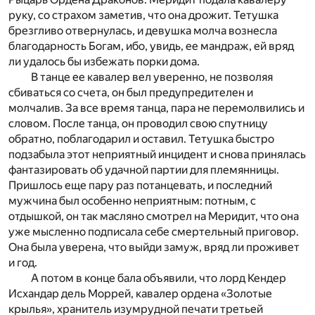
руку, со страхом заметив, что она дрожит. Тетушка
брезгливо отвернулась, и девушка молча вознесла
благодарность Богам, ибо, увидь, ее мандраж, ей вряд
ли удалось бы избежать порки дома.
В танце ее кавалер вел уверенно, не позволяя
сбиваться со счета, он был предупредителен и
молчалив. За все время танца, пара не перемолвились и
словом. После танца, он проводил свою спутницу
обратно, поблагодарил и оставил. Тетушка быстро
подзабыла этот неприятный инцидент и снова принялась
фантазировать об удачной партии для племянницы.
Пришлось еще пару раз потанцевать, и последний
мужчина был особенно неприятным: потным, с
отдышкой, он так масляно смотрел на Меридит, что она
уже мысленно подписала себе смертельный приговор.
Она была уверена, что выйди замуж, вряд ли проживет
и год.
А потом в конце бала объявили, что лорд Кендер
Исхандар дель Моррей, кавалер ордена «Золотые
крылья», хранитель изумрудной печати третьей