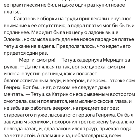
ее практически не бил, и даже один раз купил новое
платье.
Салатовые оборки на груди привлекали ненужное
внимание к ее отсутствию, а подол платья мог бы быть и
подлиннее. Меридит была на целую ладонь выше
Элоизы, но смысла шить для нее новое парадное платье
тетушка ее не видела. Предполагалось, что надеть его
придется один раз.
— Мерги, смотри! — Тетушка дернула Меридит за
рукав. — Да не пялься ты так, вот же дуреха, смотри
искоса, опустив ресницы, как и полагает
благовоспитанным леди, и веером, веером… это же сам
Генрих! Вот бы… нет, о таком не следует даже
мечтать. — Тетушка Катрин с нескрываемым восторгом
смотрела, как и полагается, немыслимо скосив глаза, и
не забывая работать веером, на предмет ее грез:
староватого и уже лысоватого герцога Генриха. Он был
завидным женихом, похоронил третью жену буквально
полгода назад, и, едва закончился траур, приехал сюда
за четвертой. А племянница, неблагодарная, всем