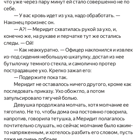
что уже через пару минут ей стало совершенно не по
себе.
— У вас кровь идет из уха, надо обработать. —
Наконец произнес он.
— А?! — Меридит схватилась рукой за ухо, и,
конечно же, на рукаве и перчатке тут же остались
следы. — Ой!
— Как неаккуратно. — Офицер наклонился и извлек
из-под сидения небольшую шкатулку, достал из нее
бутылочку темного стекла, и самолично протер
пострадавшее ухо. Крепко зажал его:
— Подержите пока так.
Меридит не оставалось ничего другого, кроме как
последовать приказу. Ухо обожгло, а потом
запульсировало тягучей болью.
Девушка продолжала молчать, хотя молчание ее
тяготило. Не то, чтобы дома она постоянно говорила,
напротив, говорила тетушка, а Меридит полагалось
почтительно слушать, но сейчас молчание было каким-
то напряженным, и хотелось разбить его словом, пусть
даже не очень добрым.