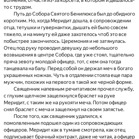
волнения, отчасти из-за корсета, в котором и дышалось-
то с трудом.
Путь до Собора Святого Бенилюкса был до обидного
коротким. Но, когда Меридит дошла, в сопровождении
отца, тетушки и гувернантки, дышать ей было совсем
тяжело, и на минуту ей даже захотелось чтоб это все
побыстрее закончилось. Церемония и не затянулась.
Отец под руку проводил девушку до небольшого
возвышения в центре Собора, где уже стоял, тщательно
пряча зевоту молодой офицер, тот, с кем она тогда
танцевала на балу. Перед собой он держал меч в богато
украшенных ножнах. Чуть в отдалении стояла еще пара
мужчин, похожих на первого в такой же черной форме.
Священник напевным речитативом прочел службу,
с глухим щелчком защелкнулся браслет на руке
Меридит, с таким же на рукояти меча. Потом офицер
снял браслет с меча и защелкнул на своем запястье.
После того, как священник удалился, к
помолвленным подошел один из сопровождающих
офицеров. Меридит как в тумане смотрела, как отец
подписывает брачный контракт, даже не читая, а офицер