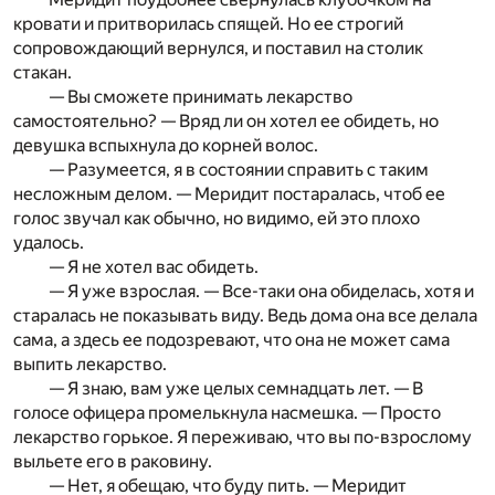
кровати и притворилась спящей. Но ее строгий
сопровождающий вернулся, и поставил на столик
стакан.
— Вы сможете принимать лекарство
самостоятельно? — Вряд ли он хотел ее обидеть, но
девушка вспыхнула до корней волос.
— Разумеется, я в состоянии справить с таким
несложным делом. — Меридит постаралась, чтоб ее
голос звучал как обычно, но видимо, ей это плохо
удалось.
— Я не хотел вас обидеть.
— Я уже взрослая. — Все-таки она обиделась, хотя и
старалась не показывать виду. Ведь дома она все делала
сама, а здесь ее подозревают, что она не может сама
выпить лекарство.
— Я знаю, вам уже целых семнадцать лет. — В
голосе офицера промелькнула насмешка. — Просто
лекарство горькое. Я переживаю, что вы по-взрослому
выльете его в раковину.
— Нет, я обещаю, что буду пить. — Меридит