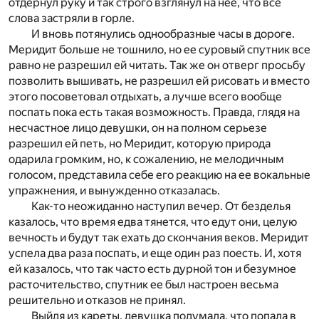
отдернул руку и так строго взглянул на нее, что все
слова застряли в горле.
И вновь потянулись однообразные часы в дороге.
Меридит больше не тошнило, но ее суровый спутник все
равно не разрешил ей читать. Так же он отверг просьбу
позволить вышивать, не разрешил ей рисовать и вместо
этого посоветовал отдыхать, а лучше всего вообще
поспать пока есть такая возможность. Правда, глядя на
несчастное лицо девушки, он на полном серьезе
разрешил ей петь, но Меридит, которую природа
одарила громким, но, к сожалению, не мелодичным
голосом, представила себе его реакцию на ее вокальные
упражнения, и вынужденно отказалась.
Как-то неожиданно наступил вечер. От безделья
казалось, что время едва тянется, что едут они, целую
вечность и будут так ехать до скончания веков. Меридит
успела два раза поспать, и еще один раз поесть. И, хотя
ей казалось, что так часто есть дурной тон и безумное
расточительство, спутник ее был настроен весьма
решительно и отказов не принял.
Выйдя из кареты, девушка подумала, что попала в