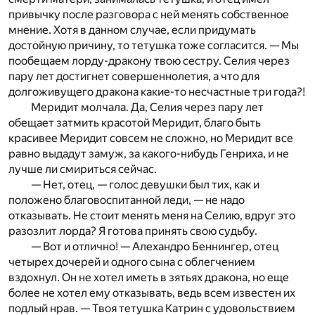
привычку после разговора с ней менять собственное
мнение. Хотя в данном случае, если придумать
достойную причину, то тетушка тоже согласится. — Мы
пообещаем лорду-дракону твою сестру. Селия через
пару лет достигнет совершеннолетия, а что для
долгоживущего дракона какие-то несчастные три года?!
Меридит молчала. Да, Селия через пару лет
обещает затмить красотой Меридит, благо быть
красивее Меридит совсем не сложно, но Меридит все
равно выдадут замуж, за какого-нибудь Генриха, и не
лучше ли смириться сейчас.
— Нет, отец, — голос девушки был тих, как и
положено благовоспитанной леди, — не надо
отказывать. Не стоит менять меня на Селию, вдруг это
разозлит лорда? Я готова принять свою судьбу.
— Вот и отлично! — Алехандро Беннингер, отец
четырех дочерей и одного сына с облегчением
вздохнул. Он не хотел иметь в зятьях дракона, но еще
более не хотел ему отказывать, ведь всем известен их
подлый нрав. — Твоя тетушка Катрин с удовольствием