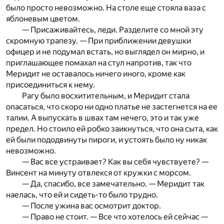
было просто невозможно. На столе еще стояла ваза с
яблоневым цветом.
— Присаживайтесь, леди. Разделите со мной эту
скромную трапезу. — При приближении девушки
офицер и не подумал встать, но выглядел он мирно, и
приглашающее помахал на стул напротив, так что
Меридит не оставалось ничего иного, кроме как
присоединиться к нему.
Рагу было восхитительным, и Меридит стала
опасаться, что скоро ни одно платье не застегнется на ее
талии. А выпускать в швах там нечего, это и так уже
предел. Но стоило ей робко заикнуться, что она сыта, как
ей были пододвинуты пироги, и устоять было ну никак
невозможно.
— Вас все устраивает? Как вы себя чувствуете? —
Винсент на минуту отвлекся от кружки с морсом.
— Да, спасибо, все замечательно. — Меридит так
наелась, что ей и сидеть-то было трудно.
— После ужина вас осмотрит доктор.
— Право не стоит. — Все что хотелось ей сейчас —