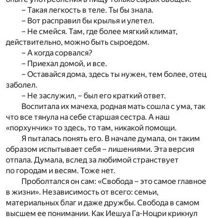
– Такая легкость в теле. Ты бы знала.
– Вот расправил бы крылья и улетел.
– Не смейся. Там, где более мягкий климат,
действительно, можно быть сыроедом.
– А когда сорвался?
– Приехал домой, и все.
– Оставайся дома, здесь ты нужен, тем более, отец
заболел.
– Не заслужил, – был его краткий ответ.
Воспитала их мачеха, родная мать сошла с ума, так
что все тянула на себе старшая сестра. А наш
«порхунчик» то здесь, то там, никакой помощи.
Я пыталась понять его. В начале думала, он таким
образом испытывает себя – лишениями. Эта версия
отпала. Думала, вслед за любимой странствует
по городам и весям. Тоже нет.
Проболтался он сам: «Свобода – это самое главное
в жизни». Независимость от всего: семьи,
материальных благ и даже дружбы. Свобода в самом
высшем ее понимании. Как Иешуа Га-Ноцри крикнул