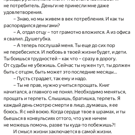
не потребитель. Деньги не принесли мне даже
удовлетворения.
– Знаю, но мы живем в век потребления. И как ты
распорядился деньгами?
– А, отдал отцу – тот грамотно вложился. А из офиса
я свалил. Душегубка.
– А теперь послушай меня. Ты еще до сих пор
не перебесился. И любовь в твоей жизни будет, и дети.
Ты боишься трудностей – как что – сразу в дорогу.
От судьбы не убежишь. Сейчас ты нужен тут, ты должен
быть с отцом, быть может это последние месяцы…
– Пусть страдает, так ему и надо.
– Ты не прав, нужно учиться прощать. Книг
начитался, а главного не понял. Необходимо меняться,
прощать и терпеть. Слышишь, братишка, терпеть. Я
каждый день смотрю смерти в лицо, думаешь, я ее
боюсь. Я с ней воюю. Когда сердце твое в шрамах, и ты
бьешься в конвульсиях оттого, что уже ничем
не можешь помочь, разве ты куда-то побежишь?!
И смысл жизни заключается в самой жизни.