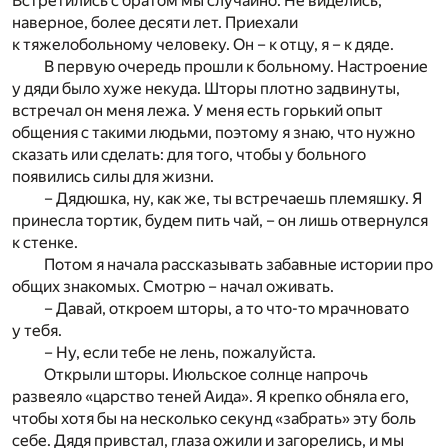
Встретились с братом мы случайно. Не виделись,
наверное, более десяти лет. Приехали
к тяжелобольному человеку. Он – к отцу, я – к дяде.
В первую очередь прошли к больному. Настроение
у дяди было хуже некуда. Шторы плотно задвинуты,
встречал он меня лежа. У меня есть горький опыт
общения с такими людьми, поэтому я знаю, что нужно
сказать или сделать: для того, чтобы у больного
появились силы для жизни.
– Дядюшка, ну, как же, ты встречаешь племяшку. Я
принесла тортик, будем пить чай, – он лишь отвернулся
к стенке.
Потом я начала рассказывать забавные истории про
общих знакомых. Смотрю – начал оживать.
– Давай, откроем шторы, а то что-то мрачновато
у тебя.
– Ну, если тебе не лень, пожалуйста.
Открыли шторы. Июльское солнце напрочь
развеяло «царство теней Аида». Я крепко обняла его,
чтобы хотя бы на несколько секунд «забрать» эту боль
себе. Дядя привстал, глаза ожили и загорелись, и мы