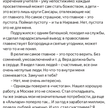
изречения учителя – уму непостижимо: каждый
просветленный может сам стать божеством, а дети –
это всего лишь круги Сансары, отвлекающие нас
от главного. Но самое страшное, что главное – это
пустота. Поймал пустоту – и ты в Нирване. Нет, пустота
это не для меня.
Подружился с одним батюшкой, походил на службы,
и сделал парадоксальный вывод: в православии
главенствует Богородица и святые угодники, может
чего-то и не понял.
В религии самое главное – это просто верить. Без
сомнений, умозаключений и т. д. Вера должна быть
в сердце. Я видел таких людей – счастливые, все они
очень неглупые люди. Но что-то внутри меня
сомневается. Замучил я тебя?
– Нет, мне очень интересно.
– Однажды поверил в «чистоган». Нашел хорошую
работу, в Москве это не сложно. Стал откладывать,
ты же знаешь мои незначительные потребности, да еще
в «Альпари» поперло так… И за год я заработал миллион,
правда, рублей, конечно. И что, стал счастливее? Я