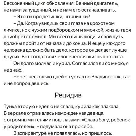
Бесконечный цикл обновления. Вечный двигатель,
не нами запущенный, и не нам его останавливать.
– Это ты про детишки, штанишки?
– Да. Когда увидишь свои глаза на крохотном
личике, но с чужим подбородком и ямочкой, жизнь твоя
приобретет смысл. Мы всего лишь люди, и свой путь
должны пройти от начала и до конца. И еще у каждого
человека должно быть дело, которое он делает лучше
других. Вот тогда твоя человеческая жизнь прожита.
Он долго молчал и курил. Согласился ли со мною, я
не знаю.
Через несколько дней он уехал во Владивосток, так
и не попрощавшись.
Рецидив
Туйка вторую неделю не спала, курила как плакала.
В зеркале отражалась изможденная девица,
с огромными тенями под глазами. «Слава богу, ребенок
у родителей», – подумала она про себя.
В аспирантуре не появлялась, но пришлось.