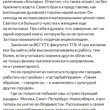
увлечении «Альпари». Ответил, что также играет, но без
прежнего азарта. Своего брата я представляю, как
воплощение духовной стороны нашей жизни. Он
никогда не интересовался материальными ценностями.
Светлого и большого чувства к женщине еще
не испытывал. Про себя я думала, что, наверное, нет ни
одной хорошей книги, которую бы он не прочитал.
За глаза называла его «ходячая энциклопедия».
Закончил он ВСГУТУ, факультет ТГВ. И при желании
мог бы найти себе высокооплачиваемую работу, тем
более, если учитывать знания в других областях,
не только физико-математического направления,
но и гуманитарного.
Но он предпочитал скитаться по другим городам,
работать на стройках с «гастарбайтерами». «Таким
образом, – говорил он, – я знакомлюсь с культурой
других городов».
Где он только не побывал наш «странствующий
рыцарь». Москва, Санкт-Петербург, Новосибирск, и вот
теперь он укатил во Владивосток. Рассказывал о своем
опыте употребления в пищу только сырых овощей.