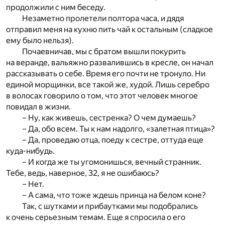
продолжили с ним беседу.
Незаметно пролетели полтора часа, и дядя
отправил меня на кухню пить чай к остальным (сладкое
ему было нельзя).
Почаевничав, мы с братом вышли покурить
на веранде, вальяжно развалившись в кресле, он начал
рассказывать о себе. Время его почти не тронуло. Ни
единой морщинки, все такой же, худой. Лишь серебро
в волосах говорило о том, что этот человек многое
повидал в жизни.
– Ну, как живешь, сестренка? О чем думаешь?
– Да, обо всем. Ты к нам надолго, «залетная птица»?
– Да, проведаю отца, поеду к сестре, оттуда еще
куда-нибудь.
– И когда же ты угомонишься, вечный странник.
Тебе, ведь, наверное, 32, я не ошибаюсь?
– Нет.
– А сама, что тоже ждешь принца на белом коне?
Так, с шутками и прибаутками мы подобрались
к очень серьезным темам. Еще я спросила о его