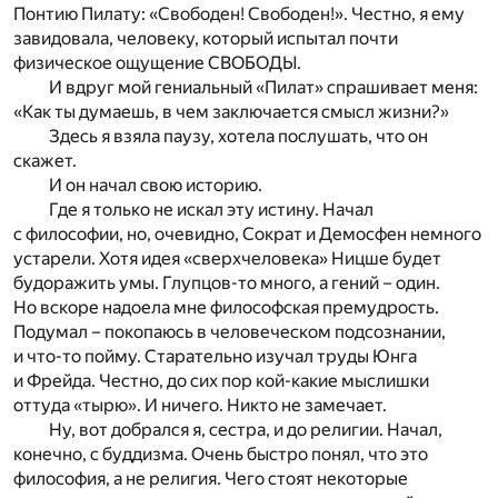
Понтию Пилату: «Свободен! Свободен!». Честно, я ему
завидовала, человеку, который испытал почти
физическое ощущение СВОБОДЫ.
И вдруг мой гениальный «Пилат» спрашивает меня:
«Как ты думаешь, в чем заключается смысл жизни?»
Здесь я взяла паузу, хотела послушать, что он
скажет.
И он начал свою историю.
Где я только не искал эту истину. Начал
с философии, но, очевидно, Сократ и Демосфен немного
устарели. Хотя идея «сверхчеловека» Ницше будет
будоражить умы. Глупцов-то много, а гений – один.
Но вскоре надоела мне философская премудрость.
Подумал – покопаюсь в человеческом подсознании,
и что-то пойму. Старательно изучал труды Юнга
и Фрейда. Честно, до сих пор кой-какие мыслишки
оттуда «тырю». И ничего. Никто не замечает.
Ну, вот добрался я, сестра, и до религии. Начал,
конечно, с буддизма. Очень быстро понял, что это
философия, а не религия. Чего стоят некоторые