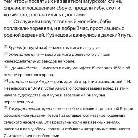
тем чтобы посеять их на заветном амурском клине,
справили лошаденкам сбрую, продали избу, скот и
хозяйство, расплатились с долгами.
Отслужили напутственный молебен, бабы
поплакали-поревели, и в добрый час, простившись с
родной деревней, Кузнецовы двинулись в далекий путь.
[1]
Курéнь
(от кури́ться) — место выжига в лесу угля.
[2]
Углесидная куча
— место выжига древесного угля для
железоделательных заводов на Урале.
[3]
...до манифеста
— имеется в виду манифест 19 февраля 1861 г. об
отмене крепостного права.
[4]
...открыли реку Амур
— речь идет об открытии экспедицией Г. И.
Невельского в 1849 г. устья Амура, о последовавшем вслед за этим
начале судоходства на Амуре и заселении Приамурья
переселенцами.
[5]
Государственные крестьяне
— особое сословие крепостной России,
оформленное указами Петра I из оставшегося незакрепощенным
сельского населения. Эти крестьяне жили на казенных землях,
вносили в казну оброк, подати и отбывали натуральные повинности.
Считались лично свободными.