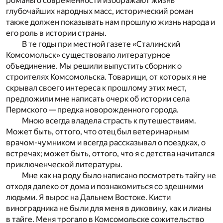
романы о современности изображают жизнь
глубочайших народных масс, исторический роман
также должен показывать нам прошлую жизнь народа и
его роль в истории страны.
В те годы при местной газете «Сталинский
Комсомольск» существовало литературное
объединение. Мы решили выпустить сборник о
строителях Комсомольска. Товарищи, от которых я не
скрывал своего интереса к прошлому этих мест,
предложили мне написать очерк об истории села
Пермского — предка новорожденного города.
Мною всегда владела страсть к путешествиям.
Может быть, оттого, что отец был ветеринарным
врачом-чумником и всегда рассказывал о поездках, о
встречах; может быть, оттого, что я с детства начитался
приключенческой литературы.
Мне как на роду было написано посмотреть тайгу не
отходя далеко от дома и познакомиться со здешними
людьми. Я вырос на Дальнем Востоке. Кисти
виноградника не были для меня в диковину, как и лианы
в тайге. Меня трогало в Комсомольске сожительство