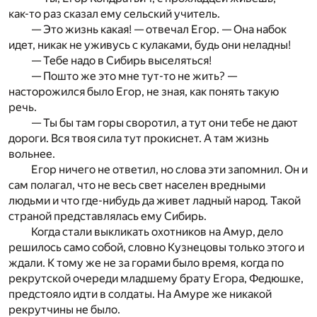
как-то раз сказал ему сельский учитель.
— Это жизнь какая! — отвечал Егор. — Она набок
идет, никак не уживусь с кулаками, будь они неладны!
— Тебе надо в Сибирь выселяться!
— Пошто же это мне тут-то не жить? —
насторожился было Егор, не зная, как понять такую
речь.
— Ты бы там горы своротил, а тут они тебе не дают
дороги. Вся твоя сила тут прокиснет. А там жизнь
вольнее.
Егор ничего не ответил, но слова эти запомнил. Он и
сам полагал, что не весь свет населен вредными
людьми и что где-нибудь да живет ладный народ. Такой
страной представлялась ему Сибирь.
Когда стали выкликать охотников на Амур, дело
решилось само собой, словно Кузнецовы только этого и
ждали. К тому же не за горами было время, когда по
рекрутской очереди младшему брату Егора, Федюшке,
предстояло идти в солдаты. На Амуре же никакой
рекрутчины не было.