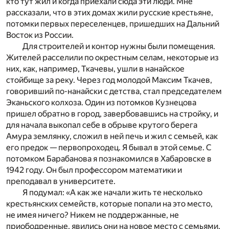
кто тут жил и когда приехали сюда эти люди. Мне
рассказали, что в этих домах жили русские крестьяне,
потомки первых переселенцев, пришедших на Дальний
Восток из России.
Для строителей и контор нужны были помещения.
Жителей расселили по окрестным селам, некоторые из
них, как, например, Ткачевы, ушли в нанайское
стойбище за реку. Через год молодой Максим Ткачев,
говоривший по-нанайски с детства, стал председателем
Эканьского колхоза. Один из потомков Кузнецова
пришел обратно в город, завербовавшись на стройку, и
для начала выкопал себе в обрыве крутого берега
Амура землянку, сложил в ней печь и жил с семьей, как
его предок — первопроходец. Я бывал в этой семье. С
потомком Барабанова я познакомился в Хабаровске в
1942 году. Он был профессором математики и
преподавал в университете.
Я подумал: «А как же начали жить те несколько
крестьянских семейств, которые попали на это место,
не имея ничего? Никем не поддержанные, не
приободренные, явились они на новое место с семьями.