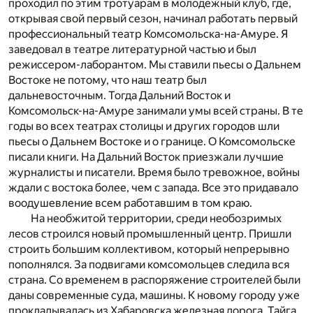
проходил по этим тротуарам в молодежный клуб, где,
открывая свой первый сезон, начинал работать первый
профессиональный театр Комсомольска-на-Амуре. Я
заведовал в театре литературной частью и был
режиссером-лаборантом. Мы ставили пьесы о Дальнем
Востоке не потому, что наш театр был
дальневосточным. Тогда Дальний Восток и
Комсомольск-на-Амуре занимали умы всей страны. В те
годы во всех театрах столицы и других городов шли
пьесы о Дальнем Востоке и о границе. О Комсомольске
писали книги. На Дальний Восток приезжали лучшие
журналисты и писатели. Время было тревожное, войны
ждали с востока более, чем с запада. Все это придавало
воодушевление всем работавшим в том краю.
На необжитой территории, среди необозримых
лесов строился новый промышленный центр. Пришли
строить большим коллективом, который непрерывно
пополнялся. За подвигами комсомольцев следила вся
страна. Со временем в распоряжение строителей были
даны современные суда, машины. К новому городу уже
прокладывалась из Хабаровска железная дорога. Тайга