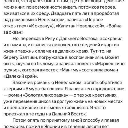
работы, я старался бывать там, где происходит действие
моих книг, по возможности видеть потомков героев,
вживаться в их среду. Двадцать пять лет я проработал
над романами о Невельском, написал «Первое
открытие» («К океану»), «Капитан Невельской», «Война
за океан».
Но, переехав в Ригу с Дальнего Востока, я сохранил
и в памяти, и в записках множество сведений и картин
жизни таежных племен в далеких краях. Тут-то, на
берегу Балтики, погружаясь в воспоминания и, может
быть, скучая по былому, я написал повесть «Маркешкино
ружье», которая вместе с «Мангму» составила роман
«Далекий край».
Закончив романы о Невельском, я опять обратился
к героям «Амура-батюшки». Я написал его продолжение
— роман «Золотая лихорадка» — о тех же крестьянах,
уже переменившихся за долгую жизнь на новых местах
и превратившихся в смелых таежников. Я часто
приезжал в те годы на Дальний Восток.
Потом опять по принятому мной способу я плавал
по морям, пожил в Японии и в течение десяти лет