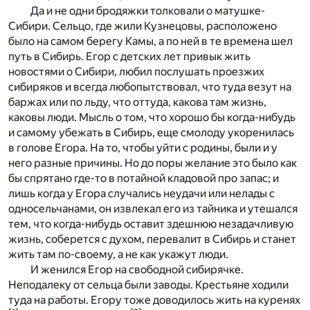
Да и не одни бродяжки толковали о матушке-
Сибири. Сельцо, где жили Кузнецовы, расположено
было на самом берегу Камы, а по ней в те времена шел
путь в Сибирь. Егор с детских лет привык жить
новостями о Сибири, любил послушать проезжих
сибиряков и всегда любопытствовал, что туда везут на
баржах или по льду, что оттуда, какова там жизнь,
каковы люди. Мысль о том, что хорошо бы когда-нибудь
и самому убежать в Сибирь, еще смолоду укоренилась
в голове Егора. На то, чтобы уйти с родины, были и у
него разные причины. Но до поры желание это было как
бы спрятано где-то в потайной кладовой про запас; и
лишь когда у Егора случались неудачи или нелады с
односельчанами, он извлекал его из тайника и утешался
тем, что когда-нибудь оставит здешнюю незадачливую
жизнь, соберется с духом, перевалит в Сибирь и станет
жить там по-своему, а не как укажут люди.
И женился Егор на свободной сибирячке.
Неподалеку от сельца были заводы. Крестьяне ходили
туда на работы. Егору тоже доводилось жить на куренях