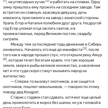
[
1
]
[
2
]
, на углесидных кучах
и работать на сплавах. Одну
зиму пришлось ему прожить на соседнем заводе. Там
встретил он славную, красивую девушку, дочь
извежога, присланного на завод с азиатской стороны
Урала. Егор и Наталья полюбили друг друга. На другой
год Егор уломал отца заслать сватов, и в
промежговенье, перед Великим постом, свадьбу
сыграли.
Между тем за последние годы движение в Сибирь
[
3
]
оживилось. Началось это еще до манифеста
, после
того как в народе прошел слух, что открыли реку Амур
[
4
]
, которая течет богатым краем, что там хорошая
земля, зверя и рыбы великое множество, а населения
нет и что туда скоро станут вызывать народ на
жительство.
— Сперва-то вызовут охотников, а не сыщется
охотников, пошлют невольников, — говорил по этому
поводу дед Кондрат.
Старик с годами стал сдавать, хотя мог еще целый
день промолотить в мороз без шапки, но уж головой в
доме стал Егор.