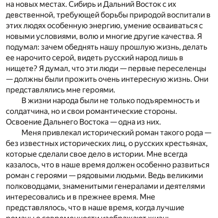
на новых местах. Сибирь и Дальний Восток с их
девственной, требующей борьбы природой воспитали в
этих людях особенную энергию, умение осваиваться с
новыми условиями, волю и многие другие качества. Я
подумал: зачем обеднять нашу прошлую жизнь, делать
ее нарочито серой, видеть русский народ лишь в
нищете? Я думал, что эти люди — первые переселенцы
— должны были прожить очень интересную жизнь. Они
представлялись мне героями.
В жизни народа были не только подъяремность и
солдатчина, но и свои романтические стороны.
Освоение Дальнего Востока — одна из них.
Меня привлекал исторический роман такого рода —
без известных исторических лиц, о русских крестьянах,
которые сделали свое дело в истории. Мне всегда
казалось, что в наше время должен особенно развиться
роман с героями — рядовыми людьми. Ведь великими
полководцами, знаменитыми генералами и деятелями
интересовались и в прежнее время. Мне
представлялось, что в наше время, когда лучшие