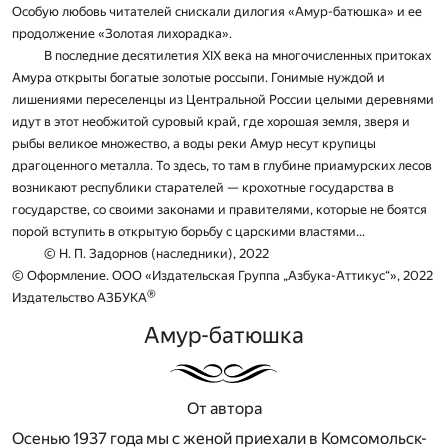
Особую любовь читателей снискали дилогия «Амур-батюшка» и ее
продолжение «Золотая лихорадка».
В последние десятилетия XIX века на многочисленных притоках
Амура открыты богатые золотые россыпи. Гонимые нуждой и
лишениями переселенцы из Центральной России целыми деревнями
идут в этот необжитой суровый край, где хорошая земля, зверя и
рыбы великое множество, а воды реки Амур несут крупицы
драгоценного металла. То здесь, то там в глубине приамурских лесов
возникают республики старателей — крохотные государства в
государстве, со своими законами и правителями, которые не боятся
порой вступить в открытую борьбу с царскими властями...
© Н. П. Задорнов (наследники), 2022
© Оформление. ООО «Издательская Группа „Азбука-Аттикус“», 2022
®
Издательство АЗБУКА
Амур-батюшка
От автора
Осенью 1937 года мы с женой приехали в Комсомольск-