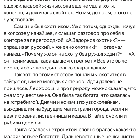
еще жила своей жизнью, она еще не ушла, хотя,
конечно, и доживала свой век. Но мы, до поры, этого не
чувствовали.
Сам я не был охотником. Уже потом, однажды ночуя
в колхозе у нанайцев, я слышал разговор про себя в
конторе за перегородкой: «А Задорнов охотник?» —
спрашивал русский. «Конечно охотник!» — отвечал
нанаец. «Почему же он на охоту без ружья ходит?» — «А
он, понимаешь, карандашом стреляет!» Все это было
верно, я обычно ходил только с карандашом.
Так вот, по этому способу пошли мы охотиться в
тайгу с одним из молодых актеров. Идти далеко не
пришлось. Лес хорош, и про природу можно сказать, что
она могущественна. Она была так богата, что казалась
неистребимой. Днями и ночами по узкоколейкам,
выходившим на будущие магистрали города, везли и
везли бревна лиственницы и кедра. В тайге рубили и
рубили деревья.
Тайга казалась нетронутой, словно бралась какая-то
малая часть ее богатств. Дальневосточные речки чисты