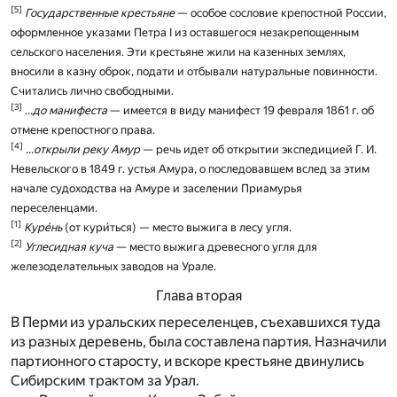
[5]
Государственные крестьяне
— особое сословие крепостной России,
оформленное указами Петра I из оставшегося незакрепощенным
сельского населения. Эти крестьяне жили на казенных землях,
вносили в казну оброк, подати и отбывали натуральные повинности.
Считались лично свободными.
[3]
...до манифеста
— имеется в виду манифест 19 февраля 1861 г. об
отмене крепостного права.
[4]
...открыли реку Амур
— речь идет об открытии экспедицией Г. И.
Невельского в 1849 г. устья Амура, о последовавшем вслед за этим
начале судоходства на Амуре и заселении Приамурья
переселенцами.
[1]
Курéнь
(от кури́ться) — место выжига в лесу угля.
[2]
Углесидная куча
— место выжига древесного угля для
железоделательных заводов на Урале.
Глава вторая
В Перми из уральских переселенцев, съехавшихся туда
из разных деревень, была составлена партия. Назначили
партионного старосту, и вскоре крестьяне двинулись
Сибирским трактом за Урал.