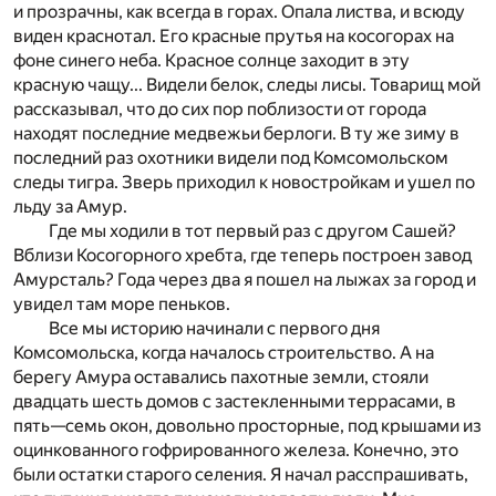
и прозрачны, как всегда в горах. Опала листва, и всюду
виден краснотал. Его красные прутья на косогорах на
фоне синего неба. Красное солнце заходит в эту
красную чащу... Видели белок, следы лисы. Товарищ мой
рассказывал, что до сих пор поблизости от города
находят последние медвежьи берлоги. В ту же зиму в
последний раз охотники видели под Комсомольском
следы тигра. Зверь приходил к новостройкам и ушел по
льду за Амур.
Где мы ходили в тот первый раз с другом Сашей?
Вблизи Косогорного хребта, где теперь построен завод
Амурсталь? Года через два я пошел на лыжах за город и
увидел там море пеньков.
Все мы историю начинали с первого дня
Комсомольска, когда началось строительство. А на
берегу Амура оставались пахотные земли, стояли
двадцать шесть домов с застекленными террасами, в
пять—семь окон, довольно просторные, под крышами из
оцинкованного гофрированного железа. Конечно, это
были остатки старого селения. Я начал расспрашивать,