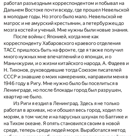
работал разъездным корреспондентом и побывал на
Дальнем Востоке почти всюду, где прошел Невельской
в молодые годы. Но этого было мало. Невельской не
матрос и не амурский крестьянин, а петербуржец до
мозга костей и ученый. Мне нужны были новые знания.
После войны с Японией, когда мне как
корреспонденту Хабаровского краевого отделения
ТАСС пришлось быть на фронте, где я также получил
много нужных мне впечатлений и о японцах, и о
Маньчжурии, и о жизни китайского народа, А. Фадеев и
Н. Тихонов, руководившие тогда Союзом писателей
СССР и знавшие о моих намерениях, направили меня в
1946 году в Ригу. Мне нужно было бы поселиться в
Ленинграде, но после блокады город был разрушен,
квартир не было.
Из Риги я ездил в Ленинград. Здесь я не только
работал в архивах, но и обошел весь город, ходил по
морям, в том числе и на парусных шхунах по Балтике и
на Тихом океане. Я опять становился своим в новой
среде, теперь среди людей моря. Выработался метод