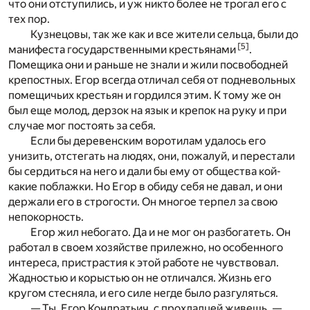
что они отступились, и уж никто более не трогал его с
тех пор.
Кузнецовы, так же как и все жители сельца, были до
[
5
]
манифеста государственными крестьянами
.
Помещика они и раньше не знали и жили посвободней
крепостных. Егор всегда отличал себя от подневольных
помещичьих крестьян и гордился этим. К тому же он
был еще молод, дерзок на язык и крепок на руку и при
случае мог постоять за себя.
Если бы деревенским воротилам удалось его
унизить, отстегать на людях, они, пожалуй, и перестали
бы сердиться на него и дали бы ему от общества кой-
какие поблажки. Но Егор в обиду себя не давал, и они
держали его в строгости. Он многое терпел за свою
непокорность.
Егор жил небогато. Да и не мог он разбогатеть. Он
работал в своем хозяйстве прилежно, но особенного
интереса, пристрастия к этой работе не чувствовал.
Жадностью и корыстью он не отличался. Жизнь его
кругом стесняла, и его силе негде было разгуляться.
— Ты, Егор Кондратьич, с прохладцей живешь, —