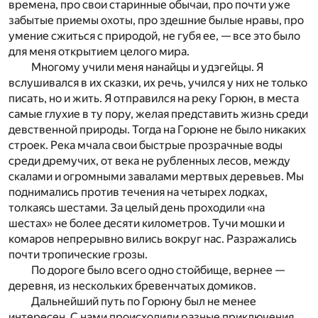
времена, про свои старинные обычаи, про почти уже
забытые приемы охоты, про здешние былые нравы, про
умение сжиться с природой, не губя ее, — все это было
для меня открытием целого мира.
Многому учили меня нанайцы и удэгейцы. Я
вслушивался в их сказки, их речь, учился у них не только
писать, но и жить. Я отправился на реку Горюн, в места
самые глухие в ту пору, желая представить жизнь среди
девственной природы. Тогда на Горюне не было никаких
строек. Река мчала свои быстрые прозрачные воды
среди дремучих, от века не рубленных лесов, между
скалами и огромными завалами мертвых деревьев. Мы
поднимались против течения на четырех лодках,
толкаясь шестами. За целый день проходили «на
шестах» не более десяти километров. Тучи мошки и
комаров непрерывно вились вокруг нас. Разражались
почти тропические грозы.
По дороге было всего одно стойбище, вернее —
деревня, из нескольких бревенчатых домиков.
Дальнейший путь по Горюну был не менее
интересен. С нами происходили разные приключения,