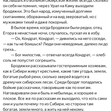
наслышался о вольной сибирской жизни. Всегда, сколько
он себя ни помнил, через Урал на Каму выходили
бродяжки. Это был народ, измученный долгими
скитаниями, оборванный и на вид звероватый, но с
мужиками тихий и даже покорный.
В былое время, когда бродяжки были редки, отец
Егора в ненастные ночи, случалось, пускал их в избу.
— Ох, Кондрат, Кондрат, — дивились на него соседи,
— как ты не боишься? Люди они неведомые, далеко ли до
греха...
— Бог милостив, — отвечал всегда Кондрат, — хлеб-
соль не попустит согрешить.
Бродяжки рассказывали гостеприимным хозяевам,
как в Сибири живут крестьяне, какие там угодья, земли,
богатые рыбой реки, сколько зверей водится в
дремучих сибирских лесах. Среди бродяг попадались
бойкие рассказчики, говорившие как по книгам.
Наговаривали они и быль и небылицы, и хорошее и
плохое. Все же по рассказам их выходило, что хоть сами
они и ушли почему-то из Сибири, но сторона там
богатая, земли много, а жить на ней некому.