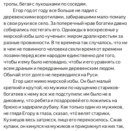
тропы, бегая с лукошками по соседям.
Егор год от году все больше не ладил с
деревенскими воротилами, забиравшими мало-помалу
в свои руки все село. За поперечный нрав богатеи давно
собирались постегать его. Однажды в воскресенье у
мирской избы шло «ученье»: миром драли крестьян за
разные провинности. В те времена так случалось, что ни
в чем не повинного человека секли время от времени
лозами перед всем народом единственно для того,
чтобы и ему было неповадно, чтобы и его уравнять со
всем драным и передранным деревенским людом.
Обычай этот долго не переводился на Руси.
Егор шел мимо мирской избы. Он был малый
крепкий и крутой, но мужики по наущению стариков-
богатеев к нему все же подступили: им было не в
диковину, что ребята и поздоровей его ложились на
брюхо и задирали рубаху. Как только один из мужиков,
не глядя Егору в глаза, сказал, что́ велят старики,
Кузнецов весь затрясся, лицо его перекосилось. Сжав
кулаки, он кинулся на мужиков и прикрикнул на них так,