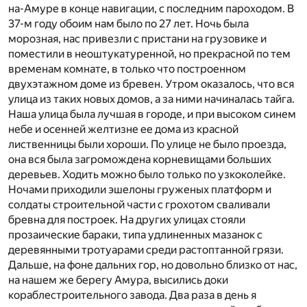
на-Амуре в конце навигации, с последним пароходом. В
37-м году обоим нам было по 27 лет. Ночь была
морозная, нас привезли с пристани на грузовике и
поместили в неоштукатуренной, но прекрасной по тем
временам комнате, в только что построенном
двухэтажном доме из бревен. Утром оказалось, что вся
улица из таких новых домов, а за ними начиналась тайга.
Наша улица была лучшая в городе, и при высоком синем
небе и осенней желтизне ее дома из красной
лиственницы были хороши. По улице не было проезда,
она вся была загромождена корневищами больших
деревьев. Ходить можно было только по узкоколейке.
Ночами приходили эшелоны груженых платформ и
солдаты строительной части с грохотом сваливали
бревна для построек. На других улицах стояли
прозаические бараки, типа удлиненных мазанок с
деревянными тротуарами среди растоптанной грязи.
Дальше, на фоне дальних гор, но довольно близко от нас,
на нашем же берегу Амура, высились доки
кораблестроительного завода. Два раза в день я