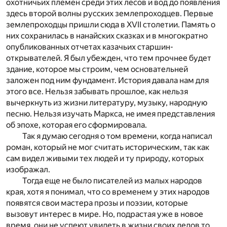
охотничьих племен среди этих лесов и вод до появления
здесь второй волны русских землепроходцев. Первые
землепроходцы пришли сюда в XVII столетии. Память о
них сохранилась в нанайских сказках и в многократно
опубликованных отчетах казачьих старшин-
открывателей. Я был убежден, что тем прочнее будет
здание, которое мы строим, чем основательней
заложен под ним фундамент. История давала нам для
этого все. Нельзя забывать прошлое, как нельзя
вычеркнуть из жизни литературу, музыку, народную
песню. Нельзя изучать Маркса, не имея представления
об эпохе, которая его сформировала.
Так я думаю сегодня о том времени, когда написал
роман, который не мог считать историческим, так как
сам видел живыми тех людей и ту природу, которых
изображал.
Тогда еще не было писателей из малых народов
края, хотя я понимал, что со временем у этих народов
появятся свои мастера прозы и поэзии, которые
вызовут интерес в мире. Но, подрастая уже в новое
время, они не успеют увидеть в жизни своих дедов то,