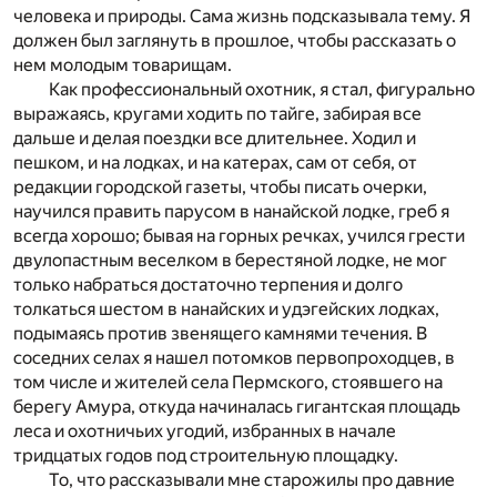
человека и природы. Сама жизнь подсказывала тему. Я
должен был заглянуть в прошлое, чтобы рассказать о
нем молодым товарищам.
Как профессиональный охотник, я стал, фигурально
выражаясь, кругами ходить по тайге, забирая все
дальше и делая поездки все длительнее. Ходил и
пешком, и на лодках, и на катерах, сам от себя, от
редакции городской газеты, чтобы писать очерки,
научился править парусом в нанайской лодке, греб я
всегда хорошо; бывая на горных речках, учился грести
двулопастным веселком в берестяной лодке, не мог
только набраться достаточно терпения и долго
толкаться шестом в нанайских и удэгейских лодках,
подымаясь против звенящего камнями течения. В
соседних селах я нашел потомков первопроходцев, в
том числе и жителей села Пермского, стоявшего на
берегу Амура, откуда начиналась гигантская площадь
леса и охотничьих угодий, избранных в начале
тридцатых годов под строительную площадку.
То, что рассказывали мне старожилы про давние