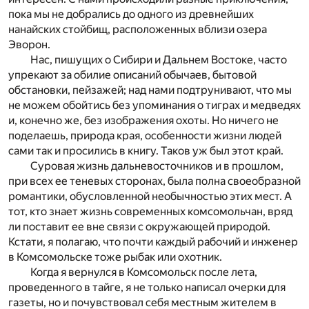
пока мы не добрались до одного из древнейших
нанайских стойбищ, расположенных вблизи озера
Эворон.
Нас, пишущих о Сибири и Дальнем Востоке, часто
упрекают за обилие описаний обычаев, бытовой
обстановки, пейзажей; над нами подтрунивают, что мы
не можем обойтись без упоминания о тиграх и медведях
и, конечно же, без изображения охоты. Но ничего не
поделаешь, природа края, особенности жизни людей
сами так и просились в книгу. Таков уж был этот край.
Суровая жизнь дальневосточников и в прошлом,
при всех ее теневых сторонах, была полна своеобразной
романтики, обусловленной необычностью этих мест. А
тот, кто знает жизнь современных комсомольчан, вряд
ли поставит ее вне связи с окружающей природой.
Кстати, я полагаю, что почти каждый рабочий и инженер
в Комсомольске тоже рыбак или охотник.
Когда я вернулся в Комсомольск после лета,
проведенного в тайге, я не только написал очерки для
газеты, но и почувствовал себя местным жителем в