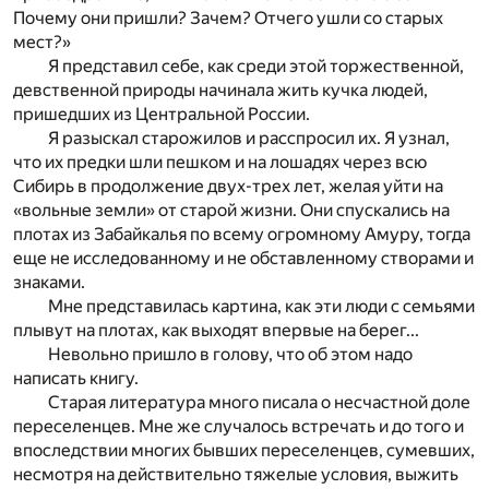
Почему они пришли? Зачем? Отчего ушли со старых
мест?»
Я представил себе, как среди этой торжественной,
девственной природы начинала жить кучка людей,
пришедших из Центральной России.
Я разыскал старожилов и расспросил их. Я узнал,
что их предки шли пешком и на лошадях через всю
Сибирь в продолжение двух-трех лет, желая уйти на
«вольные земли» от старой жизни. Они спускались на
плотах из Забайкалья по всему огромному Амуру, тогда
еще не исследованному и не обставленному створами и
знаками.
Мне представилась картина, как эти люди с семьями
плывут на плотах, как выходят впервые на берег...
Невольно пришло в голову, что об этом надо
написать книгу.
Старая литература много писала о несчастной доле
переселенцев. Мне же случалось встречать и до того и
впоследствии многих бывших переселенцев, сумевших,
несмотря на действительно тяжелые условия, выжить