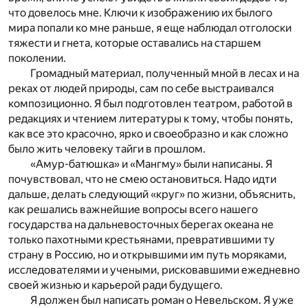
что довелось мне. Ключи к изображению их былого
мира попали ко мне раньше, я еще наблюдал отголоски
тяжести и гнета, которые оставались на старшем
поколении.
Громадный материал, полученный мной в лесах и на
реках от людей природы, сам по себе выстраивался
композиционно. Я был подготовлен театром, работой в
редакциях и чтением литературы к тому, чтобы понять,
как все это красочно, ярко и своеобразно и как сложно
было жить человеку тайги в прошлом.
«Амур-батюшка» и «Мангму» были написаны. Я
почувствовал, что не смею остановиться. Надо идти
дальше, делать следующий «круг» по жизни, объяснить,
как решались важнейшие вопросы всего нашего
государства на дальневосточных берегах океана не
только пахотными крестьянами, превратившими ту
страну в Россию, но и открывшими им путь моряками,
исследователями и учеными, рисковавшими ежедневно
своей жизнью и карьерой ради будущего.
Я должен был написать роман о Невельском. Я уже