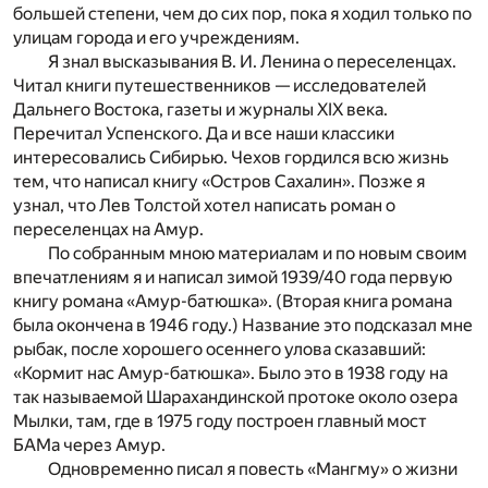
большей степени, чем до сих пор, пока я ходил только по
улицам города и его учреждениям.
Я знал высказывания В. И. Ленина о переселенцах.
Читал книги путешественников — исследователей
Дальнего Востока, газеты и журналы XIX века.
Перечитал Успенского. Да и все наши классики
интересовались Сибирью. Чехов гордился всю жизнь
тем, что написал книгу «Остров Сахалин». Позже я
узнал, что Лев Толстой хотел написать роман о
переселенцах на Амур.
По собранным мною материалам и по новым своим
впечатлениям я и написал зимой 1939/40 года первую
книгу романа «Амур-батюшка». (Вторая книга романа
была окончена в 1946 году.) Название это подсказал мне
рыбак, после хорошего осеннего улова сказавший:
«Кормит нас Амур-батюшка». Было это в 1938 году на
так называемой Шарахандинской протоке около озера
Мылки, там, где в 1975 году построен главный мост
БАМа через Амур.
Одновременно писал я повесть «Мангму» о жизни