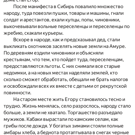
После манифеста в Сибирь повалило множество
народу, туда повезли пушки, товары и машины, гнали
солдат и арестантов, ехали купцы, попы, чиновники,
выкочевывали вольные переселенцы и переселенцы по
жребию, скакали курьеры.
Вскоре в народе, как и предсказывал дед, стали
выкликать охотников заселять новые земли на Амуре.
По деревням ездили чиновники и объясняли
крестьянам, что тем, кто пойдет туда, переселенцам,
предоставляются льготы. С них снимали все старые
недоимки, а на новых местах наделяли землей, кто
сколько сможет обработать, обещали не брать налогов
и освобождали всех их вместе с детьми от рекрутской
повинности.
На старом месте жить Егору становилось тесно и
трудно. Жизнь менялась, село разрослось, народу стало
больше, а земли не хватало. Торгашество разъедало
мужиков. Кабаки вырастали по камским селам, как
грибы после дождя. У богатых зимами стояли полные
амбары хлеба, а беднота протаптывала в снегах черные