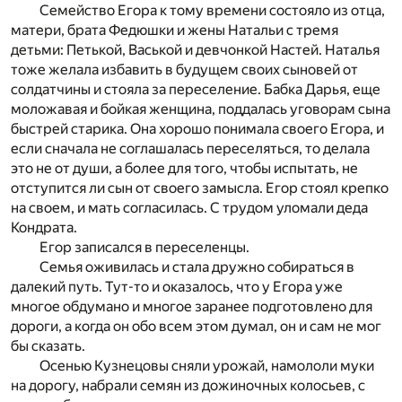
Семейство Егора к тому времени состояло из отца,
матери, брата Федюшки и жены Натальи с тремя
детьми: Петькой, Васькой и девчонкой Настей. Наталья
тоже желала избавить в будущем своих сыновей от
солдатчины и стояла за переселение. Бабка Дарья, еще
моложавая и бойкая женщина, поддалась уговорам сына
быстрей старика. Она хорошо понимала своего Егора, и
если сначала не соглашалась переселяться, то делала
это не от души, а более для того, чтобы испытать, не
отступится ли сын от своего замысла. Егор стоял крепко
на своем, и мать согласилась. С трудом уломали деда
Кондрата.
Егор записался в переселенцы.
Семья оживилась и стала дружно собираться в
далекий путь. Тут-то и оказалось, что у Егора уже
многое обдумано и многое заранее подготовлено для
дороги, а когда он обо всем этом думал, он и сам не мог
бы сказать.
Осенью Кузнецовы сняли урожай, намололи муки
на дорогу, набрали семян из дожиночных колосьев, с