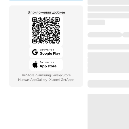
В приложении удобнее
RuStore
·
Samsung Galaxy Store
Huawei AppGallery
·
Xiaomi GetApps