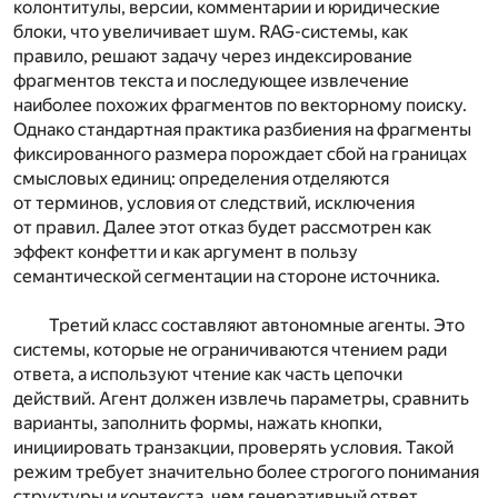
колонтитулы, версии, комментарии и юридические
блоки, что увеличивает шум. RAG-системы, как
правило, решают задачу через индексирование
фрагментов текста и последующее извлечение
наиболее похожих фрагментов по векторному поиску.
Однако стандартная практика разбиения на фрагменты
фиксированного размера порождает сбой на границах
смысловых единиц: определения отделяются
от терминов, условия от следствий, исключения
от правил. Далее этот отказ будет рассмотрен как
эффект конфетти и как аргумент в пользу
семантической сегментации на стороне источника.
Третий класс составляют автономные агенты. Это
системы, которые не ограничиваются чтением ради
ответа, а используют чтение как часть цепочки
действий. Агент должен извлечь параметры, сравнить
варианты, заполнить формы, нажать кнопки,
инициировать транзакции, проверять условия. Такой
режим требует значительно более строгого понимания
структуры и контекста, чем генеративный ответ.