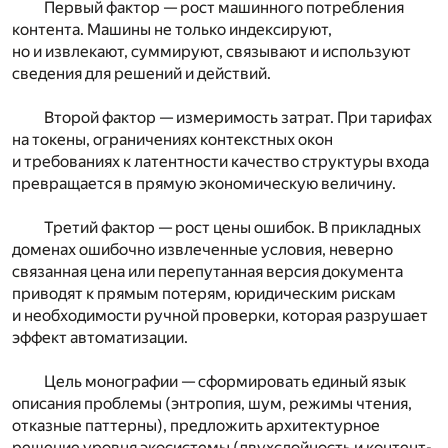
Первый фактор — рост машинного потребления
контента. Машины не только индексируют,
но и извлекают, суммируют, связывают и используют
сведения для решений и действий.
Второй фактор — измеримость затрат. При тарифах
на токены, ограничениях контекстных окон
и требованиях к латентности качество структуры входа
превращается в прямую экономическую величину.
Третий фактор — рост цены ошибок. В прикладных
доменах ошибочно извлеченные условия, неверно
связанная цена или перепутанная версия документа
приводят к прямым потерям, юридическим рискам
и необходимости ручной проверки, которая разрушает
эффект автоматизации.
Цель монографии — сформировать единый язык
описания проблемы (энтропия, шум, режимы чтения,
отказные паттерны), предложить архитектурное
решение уровня экосистемы (двухслойность и контент-