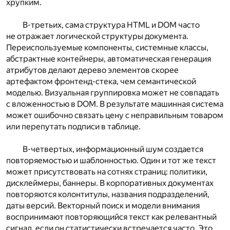
хрупким.
В-третьих, сама структура HTML и DOM часто
не отражает логической структуры документа.
Переиспользуемые компоненты, системные классы,
абстрактные контейнеры, автоматическая генерация
атрибутов делают дерево элементов скорее
артефактом фронтенд-стека, чем семантической
моделью. Визуальная группировка может не совпадать
с вложенностью в DOM. В результате машинная система
может ошибочно связать цену с неправильным товаром
или перепутать подписи в таблице.
В-четвертых, информационный шум создается
повторяемостью и шаблонностью. Один и тот же текст
может присутствовать на сотнях страниц: политики,
дисклеймеры, баннеры. В корпоративных документах
повторяются колонтитулы, названия подразделений,
даты версий. Векторный поиск и модели внимания
воспринимают повторяющийся текст как релевантный
сигнал, если он статистически встречается часто. Это