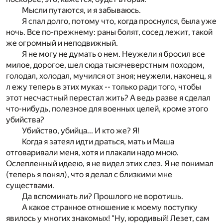
Мысли путаются, и я забываюсь.
Я спал долго, потому что, когда проснулся, была уже
ночь. Все по-прежнему: раны болят, сосед лежит, такой
же огромный и неподвижный.
Я не могу не думать о нем. Неужели я бросил все
милое, дорогое, шел сюда тысячеверстным походом,
голодал, холодал, мучился от зноя; неужели, наконец, я
л ежу теперь в этих муках -- только ради того, чтобы
этот несчастный перестал жить? А ведь разве я сделал
что-нибудь, полезное для военных целей, кроме этого
убийства?
Убийство, убийца... И кто же? Я!
Когда я затеял идти драться, мать и Маша
отговаривали меня, хотя и плакали надо мною.
Ослепленный идеею, я не видел этих слез. Я не понимал
(теперь я понял), что я делал с близкими мне
существами.
Да вспоминать ли? Прошлого не воротишь.
А какое странное отношение к моему поступку
явилось у многих знакомых! "Ну, юродивый! Лезет, сам