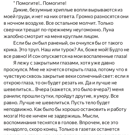
" Помогите!.. Помогите!
Дикие, безумные хриплые вопли вырываются из
моей груди, и нет на них ответа. Громко разносятся они
в ночном воздухе. Все остальное молчит. Только
сверчки трещат по-прежнему неугомонно. Луна
жалобно смотрит на меня круглым лицом.
Если бы
он
был раненый, он очнулся бы от такого
крика. Это труп. Наш или турок? Ах, боже мой! Будто не
все равно! И сон опускается на мои воспаленные глаза!
Я лежу с закрытыми глазами, хотя уже давно
проснулся. Мне не хочется открыть глаза, потому что я
чувствую сквозь закрытые веки солнечный свет: если я
открою глаза, то он будет резать их. Да и лучше не
шевелиться... Вчера (кажется, это было вчера?) меня
ранили; прошли сутки, пройдут другие, я умру. Все
равно. Лучше не шевелиться. Пусть тело будет
неподвижно. Как было бы хорошо остановить и работу
мозга! Но ее ничем не задержишь. Мысли,
воспоминания теснятся в голове. Впрочем, все это
ненадолго, скоро конец. Только в газетах останется