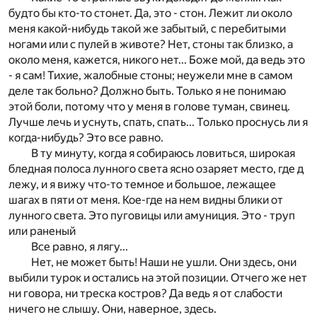
будто бы кто-то стонет. Да, это - стон. Лежит ли около
меня какой-нибудь такой же забытый, с перебитыми
ногами или с пулей в животе? Нет, стоны так близко, а
около меня, кажется, никого нет... Боже мой, да ведь это
- я сам! Тихие, жалобные стоны; неужели мне в самом
деле так больно? Должно быть. Только я не понимаю
этой боли, потому что у меня в голове туман, свинец.
Лучше лечь и уснуть, спать, спать... Только проснусь ли я
когда-нибудь? Это все равно.
В ту минуту, когда я собираюсь ловиться, широкая
бледная полоса лунного света ясно озаряет место, где д
лежу, и я вижу что-то темное и большое, лежащее
шагах в пяти от меня. Кое-где на нем видны блики от
лунного света. Это пуговицы или амуниция. Это - труп
или раненый
Все равно, я лягу...
Нет, не может быть! Наши не ушли. Они здесь, они
выбили турок и остались на этой позиции. Отчего же нет
ни говора, ни треска костров? Да ведь я от слабости
ничего не слышу. Они, наверное, здесь.