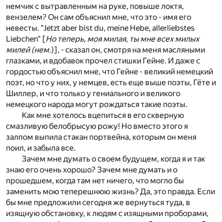
немчик с вытравленным на руке, повыше локтя,
вензелем? Он сам объяснил мне, что это - имя его
невесты. "Jetzt aber bist du, meine Hebe, allerliebstes
Liebchen" [
Но
теперь,
моя
милая, ты мне всех милых
милей
(нем.
)], - сказал он, смотря на меня масляными
глазками, и вдобавок прочел стишки Гейне. И даже с
гордостью объяснил мне, что Гейне - великий немецкий
поэт, но что у них, у немцев, есть еще выше поэты, Гёте и
Шиллер, и что только у гениального и великого
немецкого народа могут рождаться такие поэты.
Как мне хотелось вцепиться в его скверную
смазливую белобрысую рожу! Но вместо этого я
залпом выпила стакан портвейна, которым он меня
поил, и забыла все.
Зачем мне думать о своем будущем, когда я и так
знаю его очень хорошо? Зачем мне думать и о
прошедшем, когда там нет ничего, что могло бы
заменить мою теперешнюю жизнь? Да, это правда. Если
бы мне предложили сегодня же вернуться туда, в
изящную обстановку, к людям с изящными проборами,