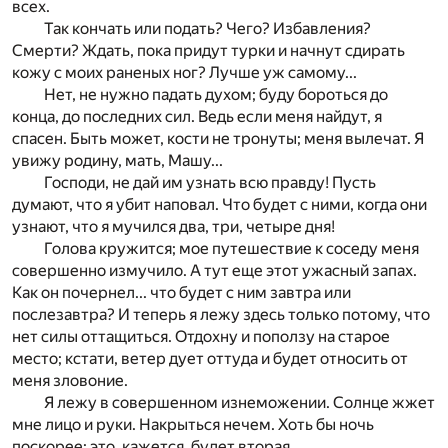
всех.
Так кончать или подать? Чего? Избавления?
Смерти? Ждать, пока придут турки и начнут сдирать
кожу с моих раненых ног? Лучше уж самому...
Нет, не нужно падать духом; буду бороться до
конца, до последних сил. Ведь если меня найдут, я
спасен. Быть может, кости не тронуты; меня вылечат. Я
увижу родину, мать, Машу...
Господи, не дай им узнать всю правду! Пусть
думают, что я убит наповал. Что будет с ними, когда они
узнают, что я мучился два, три, четыре дня!
Голова кружится; мое путешествие к соседу меня
совершенно измучило. А тут еще этот ужасный запах.
Как он почернел... что будет с ним завтра или
послезавтра? И теперь я лежу здесь только потому, что
нет силы оттащиться. Отдохну и поползу на старое
место; кстати, ветер дует оттуда и будет относить от
меня зловоние.
Я лежу в совершенном изнеможении. Солнце жжет
мне лицо и руки. Накрыться нечем. Хоть бы ночь
поскорее; это, кажется, будет вторая.