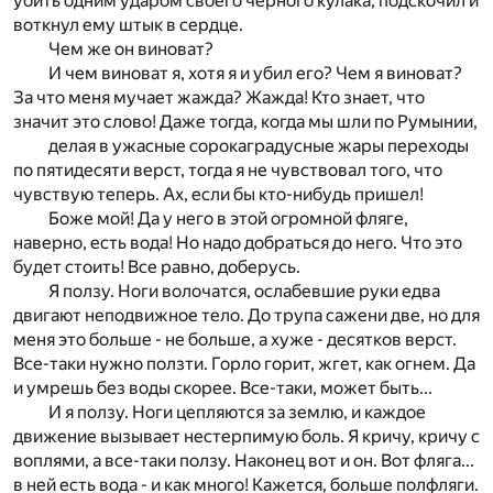
убить одним ударом своего черного кулака, подскочил и
воткнул ему штык в сердце.
Чем же он виноват?
И чем виноват я, хотя я и убил его? Чем я виноват?
За что меня мучает жажда? Жажда! Кто знает, что
значит это слово! Даже тогда, когда мы шли по Румынии,
делая в ужасные сорокаградусные жары переходы
по пятидесяти верст, тогда я не чувствовал того, что
чувствую теперь. Ах, если бы кто-нибудь пришел!
Боже мой! Да у него в этой огромной фляге,
наверно, есть вода! Но надо добраться до него. Что это
будет стоить! Все равно, доберусь.
Я ползу. Ноги волочатся, ослабевшие руки едва
двигают неподвижное тело. До трупа сажени две, но для
меня это больше - не больше, а хуже - десятков верст.
Все-таки нужно ползти. Горло горит, жгет, как огнем. Да
и умрешь без воды скорее. Все-таки, может быть...
И я ползу. Ноги цепляются за землю, и каждое
движение вызывает нестерпимую боль. Я кричу, кричу с
воплями, а все-таки ползу. Наконец вот и он. Вот фляга...
в ней есть вода - и как много! Кажется, больше полфляги.