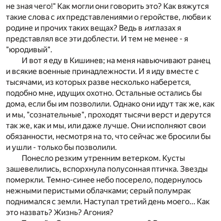
не зная чего!" Как могли они говорить это? Как вяжутся
такие слова с
их
представлениями о геройстве, любви к
родине и прочих таких вещах? Ведь в
их
глазах я
представлял все эти доблести. И тем не менее - я
"юродивый".
И вот я еду в Кишинев; на меня навьючивают ранец
и всякие военные принадлежности. И я иду вместе с
тысячами, из которых разве несколько наберется,
подобно мне, идущих охотно. Остальные остались бы
дома, если бы им позволили. Однако они идут так же, как
и мы, "сознательные", проходят тысячи верст и дерутся
так же, как и мы, или даже лучше. Они исполняют свои
обязанности, несмотря на то, что сейчас же бросили бы
и ушли - только бы позволили.
Понесло резким утренним ветерком. Кусты
зашевелились, вспорхнула полусонная птичка. Звезды
померкли. Темно-синее небо посерело, подернулось
нежными перистыми облачками; серый полумрак
поднимался с земли. Наступал третий день моего... Как
это назвать? Жизнь? Агония?