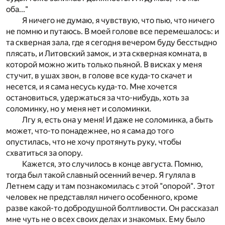
оба..."
Я ничего не думаю, я чувствую, что пью, что ничего
не помню и путаюсь. В моей голове все перемешалось: и
та скверная зала, где я сегодня вечером буду бесстыдно
плясать, и Литовский замок, и эта скверная комната, в
которой можно жить только пьяной. В висках у меня
стучит, в ушах звон, в голове все куда-то скачет и
несется, и я сама несусь куда-то. Мне хочется
остановиться, удержаться за что-нибудь, хоть за
соломинку, но у меня нет и соломинки.
Лгу я, есть она у меня! И даже не соломинка, а быть
может, что-то понадежнее, но я сама до того
опустилась, что не хочу протянуть руку, чтобы
схватиться за опору.
Кажется, это случилось в конце августа. Помню,
тогда был такой славный осенний вечер. Я гуляла в
Летнем саду и там познакомилась с этой "опорой". Этот
человек не представлял ничего особенного, кроме
разве какой-то добродушной болтливости. Он рассказал
мне чуть не о всех своих делах и знакомых. Ему было