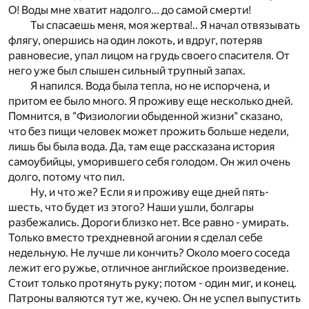
О! Воды мне хватит надолго... до самой смерти!
Ты спасаешь меня, моя жертва!.. Я начал отвязывать
флягу, опершись на один локоть, и вдруг, потеряв
равновесие, упал лицом на грудь своего спасителя. От
него уже был слышен сильный трупный запах.
Я напился. Вода была тепла, но не испорчена, и
притом ее было много. Я проживу еще несколько дней.
Помнится, в "Физиологии обыденной жизни" сказано,
что без пищи человек может прожить больше недели,
лишь бы была вода. Да, там еще рассказана история
самоубийцы, уморившего себя голодом. Он жил очень
долго, потому что пил.
Ну, и что же? Если я и проживу еще дней пять-
шесть, что будет из этого? Наши ушли, болгары
разбежались. Дороги близко нет. Все равно - умирать.
Только вместо трехдневной агонии я сделал себе
недельную. Не лучше ли кончить? Около моего соседа
лежит его ружье, отличное английское произведение.
Стоит только протянуть руку; потом - один миг, и конец.
Патроны валяются тут же, кучею. Он не успел выпустить