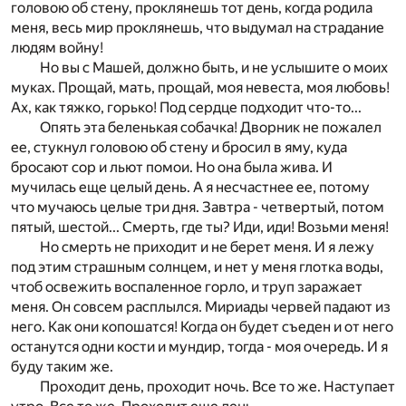
головою об стену, проклянешь тот день, когда родила
меня, весь мир проклянешь, что выдумал на страдание
людям войну!
Но вы с Машей, должно быть, и не услышите о моих
муках. Прощай, мать, прощай, моя невеста, моя любовь!
Ах, как тяжко, горько! Под сердце подходит что-то...
Опять эта беленькая собачка! Дворник не пожалел
ее, стукнул головою об стену и бросил в яму, куда
бросают сор и льют помои. Но она была жива. И
мучилась еще целый день. А я несчастнее ее, потому
что мучаюсь целые три дня. Завтра - четвертый, потом
пятый, шестой... Смерть, где ты? Иди, иди! Возьми меня!
Но смерть не приходит и не берет меня. И я лежу
под этим страшным солнцем, и нет у меня глотка воды,
чтоб освежить воспаленное горло, и труп заражает
меня. Он совсем расплылся. Мириады червей падают из
него. Как они копошатся! Когда он будет съеден и от него
останутся одни кости и мундир, тогда - моя очередь. И я
буду таким же.
Проходит день, проходит ночь. Все то же. Наступает