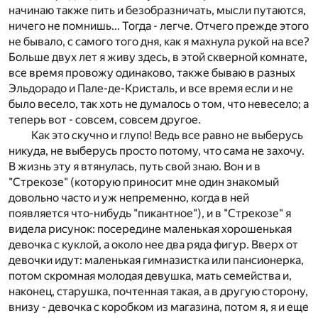
начинаю также пить и безобразничать, мысли путаются,
ничего не помнишь... Тогда - легче. Отчего прежде этого
не бывало, с самого того дня, как я махнула рукой на все?
Больше двух лет я живу здесь, в этой скверной комнате,
все время провожу одинаково, также бываю в разных
Эльдорадо и Пале-де-Кристаль, и все время если и не
было весело, так хоть не думалось о том, что невесело; а
теперь вот - совсем, совсем другое.
Как это скучно и глупо! Ведь все равно не выберусь
никуда, не выберусь просто потому, что сама не захочу.
В жизнь эту я втянулась, путь свой знаю. Вон и в
"Стрекозе" (которую приносит мне один знакомый
довольно часто и уж непременно, когда в ней
появляется что-нибудь "пикантное"), и в "Стрекозе" я
видела рисунок: посередине маленькая хорошенькая
девочка с куклой, а около нее два ряда фигур. Вверх от
девочки идут: маленькая гимназистка или пансионерка,
потом скромная молодая девушка, мать семейства и,
наконец, старушка, почтенная такая, а в другую сторону,
внизу - девочка с коробком из магазина, потом я, я и еще