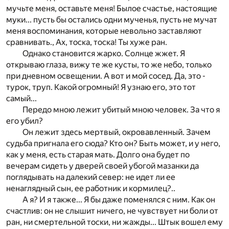
мучьте меня, оставьте меня! Былое счастье, настоящие
муки... пусть бы остались одни мученья, пусть не мучат
меня воспоминания, которые невольно заставляют
сравнивать., Ах, тоска, тоска! Ты хуже ран.
Однако становится жарко. Солнце жжет. Я
открываю глаза, вижу те же кусты, то же небо, только
при дневном освещении. А вот и мой сосед. Да, это -
турок, труп. Какой огромный! Я узнаю его, это тот
самый...
Передо мною лежит убитый мною человек. За что я
его убил?
Он лежит здесь мертвый, окровавленный. Зачем
судьба пригнала его сюда? Кто он? Быть может, и у него,
как у меня, есть старая мать. Долго она будет по
вечерам сидеть у дверей своей убогой мазанки да
поглядывать на далекий север: не идет ли ее
ненаглядный сын, ее работник и кормилец?..
А я? И я также... Я бы даже поменялся с ним. Как он
счастлив: он не слышит ничего, не чувствует ни боли от
ран, ни смертельной тоски, ни жажды... Штык вошел ему