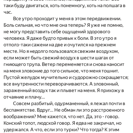
таки буду двигаться, хоть понемногу, хоть на полшага в
час.
Все утро проходит у меня в этом передвижении.
Боль сильная, но что мне она теперь? Я уже не помню,
не могу представить себе ощущений здорового
человека. Я даже будто привык к боли. В это утро я
отполз-таки сажени на две и очутился на прежнем
месте. Но я недолго пользовался свежим воздухом,
если может быть свежий воздух в шести шагах от
гниющего трупа. Ветер переменяется и снова наносит
на меня зловоние до того сильное, что меня тошнит.
Пустой желудок мучительно и судорожно сокращается;
все внутренности переворачиваются. А зловонный,
зараженный воздух так и плывет на меня. Я прихожу в
отчаяние и плачу...
Совсем разбитый, одурманенный, я лежал почти в
беспамятстве. Вдруг... Не обман ли это расстроенного
воображения? Мне кажется, что нет. Да, это - говор.
Конский топот, людской говор. Я едва не закричал, но
удержался. А что, если это турки? Что тогда? К этим