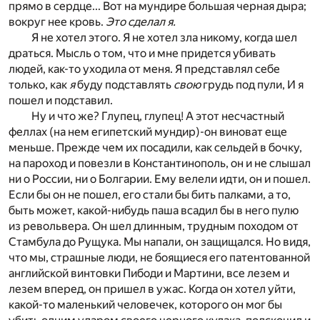
прямо в сердце... Вот на мундире большая черная дыра;
вокруг нее кровь.
Это сделал я.
Я не хотел этого. Я не хотел зла никому, когда шел
драться. Мысль о том, что и мне придется убивать
людей, как-то уходила от меня. Я представлял себе
только, как
я
буду подставлять
свою
грудь под пули, И я
пошел и подставил.
Ну и что же? Глупец, глупец! А этот несчастный
феллах (на нем египетский мундир)-он виноват еще
меньше. Прежде чем их посадили, как сельдей в бочку,
на пароход и повезли в Константинополь, он и не слышал
ни о России, ни о Болгарии. Ему велели идти, он и пошел.
Если бы он не пошел, его стали бы бить палками, а то,
быть может, какой-нибудь паша всадил бы в него пулю
из револьвера. Он шел длинным, трудным походом от
Стамбула до Рущука. Мы напали, он защищался. Но видя,
что мы, страшные люди, не боящиеся его патентованной
английской винтовки Пибоди и Мартини, все лезем и
лезем вперед, он пришел в ужас. Когда он хотел уйти,
какой-то маленький человечек, которого он мог бы