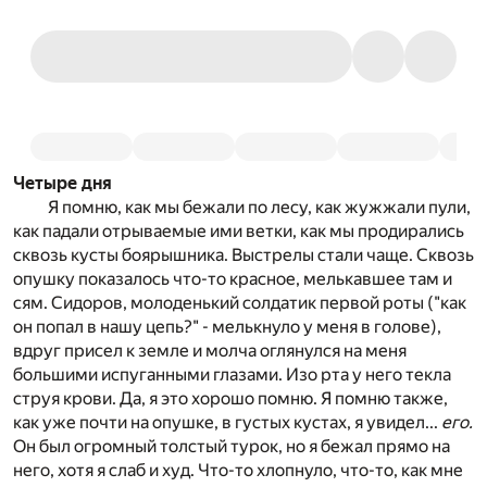
Четыре дня
Я помню, как мы бежали по лесу, как жужжали пули,
как падали отрываемые ими ветки, как мы продирались
сквозь кусты боярышника. Выстрелы стали чаще. Сквозь
опушку показалось что-то красное, мелькавшее там и
сям. Сидоров, молоденький солдатик первой роты ("как
он попал в нашу цепь?" - мелькнуло у меня в голове),
вдруг присел к земле и молча оглянулся на меня
большими испуганными глазами. Изо рта у него текла
струя крови. Да, я это хорошо помню. Я помню также,
как уже почти на опушке, в густых кустах, я увидел...
его.
Он был огромный толстый турок, но я бежал прямо на
него, хотя я слаб и худ. Что-то хлопнуло, что-то, как мне