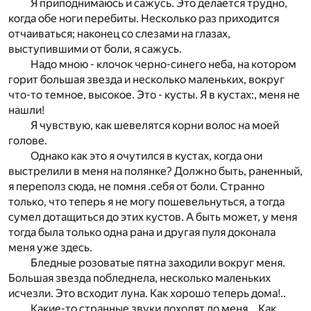
Я приподнимаюсь и сажусь. Это делается трудно,
когда обе ноги перебиты. Несколько раз приходится
отчаиваться; наконец со слезами на глазах,
выступившими от боли, я сажусь.
Надо мною - клочок черно-синего неба, на котором
горит большая звезда и несколько маленьких, вокруг
что-то темное, высокое. Это - кусты. Я в кустах:, меня не
нашли!
Я чувствую, как шевелятся корни волос на моей
голове.
Однако как это я очутился в кустах, когда они
выстрелили в меня на полянке? Должно быть, раненный,
я переполз сюда, не помня .себя от боли. Странно
только, что теперь я не могу пошевельнуться, а тогда
сумел дотащиться до этих кустов. А быть может, у меня
тогда была только одна рана и другая пуля доконала
меня уже здесь.
Бледные розоватые пятна заходили вокруг меня.
Большая звезда побледнела, несколько маленьких
исчезли. Это всходит луна. Как хорошо теперь дома!..
Какие-то странные звуки доходят до меня... Как