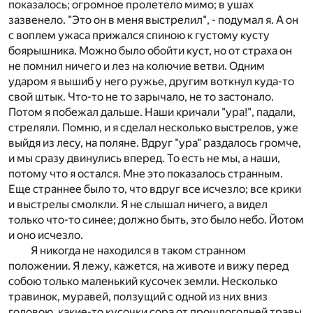
показалось; огромное пролетело мимо; в ушах
зазвенело. "Это он в меня выстрелил", - подумал я. А он
с воплем ужаса прижался спиною к густому кусту
боярышника. Можно было обойти куст, но от страха он
не помнил ничего и лез на колючие ветви. Одним
ударом я вышиб у него ружье, другим воткнул куда-то
свой штык. Что-то не то зарычало, не то застонало.
Потом я побежал дальше. Наши кричали "ура!", падали,
стреляли. Помню, и я сделал несколько выстрелов, уже
выйдя из лесу, на поляне. Вдруг "ура" раздалось громче,
и мы сразу двинулись вперед. То есть не мы, а наши,
потому что я остался. Мне это показалось странным.
Еще страннее было то, что вдруг все исчезло; все крики
и выстрелы смолкли. Я не слышал ничего, а видел
только что-то синее; должно быть, это было небо. Йотом
и оно исчезло.
Я никогда не находился в таком странном
положении. Я лежу, кажется, на животе и вижу перед
собою только маленький кусочек земли. Несколько
травинок, муравей, ползущий с одной из них вниз
головою, какие-то кусочки сора от прошлогодней травы