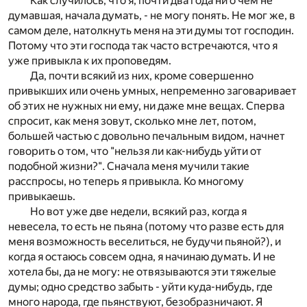
Как случилось, что я, почти два года ни о чем не
думавшая, начала думать, - не могу понять. Не мог же, в
самом деле, натолкнуть меня на эти думы тот господин.
Потому что эти господа так часто встречаются, что я
уже привыкла к их проповедям.
Да, почти всякий из них, кроме совершенно
привыкших или очень умных, непременно заговаривает
об этих не нужных ни ему, ни даже мне вещах. Сперва
спросит, как меня зовут, сколько мне лет, потом,
большей частью с довольно печальным видом, начнет
говорить о том, что "нельзя ли как-нибудь уйти от
подобной жизни?". Сначала меня мучили такие
расспросы, но теперь я привыкла. Ко многому
привыкаешь.
Но вот уже две недели, всякий раз, когда я
невесела, то есть не пьяна (потому что разве есть для
меня возможность веселиться, не будучи пьяной?), и
когда я остаюсь совсем одна, я начинаю думать. И не
хотела бы, да не могу: не отвязываются эти тяжелые
думы; одно средство забыть - уйти куда-нибудь, где
много народа, где пьянствуют, безобразничают. Я