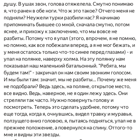
душу. В ушах звон, голова отяжелела. Смутно понимаю
я, что ранен в обе ноги. Что ж это такое? Отчего меня не
подняли? Неужели турки разбили нас? Я начинаю
припоминать бывшее со мной, сначала смутно, потом
яснее, и прихожу к заключению, что мы вовсе не
разбиты. Потому что я упал (этого, впрочем, я не помню,
но помню, как все побежали вперед, а я не мог бежать, и
у меня осталось только что-то синее перед глазами) - и
упал на полянке, наверху холма. На эту полянку нам
показывал наш маленький батальонный. "Ребята, мы
будем там!" - закричал он нам своим звонким голосом.
И мы были там: значит, мы не разбиты... Почему же меня
не подобрали? Ведь здесь, на поляне, открытое место,
все видно. Ведь, наверное, не я один лежу здесь. Они
стреляли так часто. Нужно повернуть голову и
посмотреть. Теперь это сделать удобнее, потому что
еще тогда, когда я, очнувшись, видел травку и муравья,
ползущего вниз головою, я, пытаясь подняться, упал не в
прежнее положение, а повернулся на спину. Оттого-то
мне и видны эти звезды.