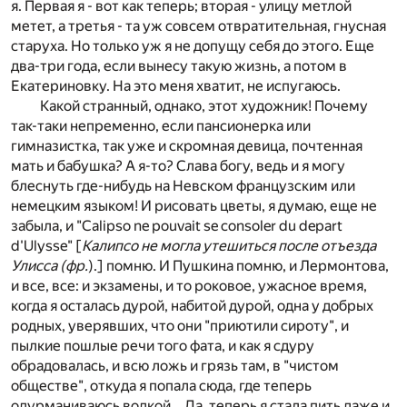
я. Первая я - вот как теперь; вторая - улицу метлой
метет, а третья - та уж совсем отвратительная, гнусная
старуха. Но только уж я не допущу себя до этого. Еще
два-три года, если вынесу такую жизнь, а потом в
Екатериновку. На это меня хватит, не испугаюсь.
Какой странный, однако, этот художник! Почему
так-таки непременно, если пансионерка или
гимназистка, так уже и скромная девица, почтенная
мать и бабушка? А я-то? Слава богу, ведь и я могу
блеснуть где-нибудь на Невском французским или
немецким языком! И рисовать цветы, я думаю, еще не
забыла, и "Calipso ne pouvait se consoler du depart
d'Ulysse" [
Калипсо не могла
утешиться
после
отъезда
Улисса
(фр.
).] помню. И Пушкина помню, и Лермонтова,
и все, все: и экзамены, и то роковое, ужасное время,
когда я осталась дурой, набитой дурой, одна у добрых
родных, уверявших, что они "приютили сироту", и
пылкие пошлые речи того фата, и как я сдуру
обрадовалась, и всю ложь и грязь там, в "чистом
обществе", откуда я попала сюда, где теперь
одурманиваюсь водкой... Да, теперь я стала пить даже и