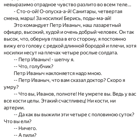
невыразимо отрадное чувство разлито во всем теле...
- Сто-о-ой! О-опуска-а-й! Санитары, четвертая
смена, марш! За носилки! Берись, поды-ма-ай!
Это командует Петр Иваныч, наш лазаретный
офицер, высокий, худой и очень добрый человек. Он так
высок, что, обернув глаза в его сторону, я постоянно
вижу его голову с редкой длинной бородой и плечи, хотя
носилки несут на плечах четыре рослые солдата.
-- Петр Иваныч! - шепчу я.
-- Что, голубчик?
Петр Иваныч наклоняется надо мною.
-- Петр Иваныч, что вам сказал доктор? Скоро я
умру?
-- Что вы, Иванов, полноте! Не умрете вы. Ведь у вас
все кости целы. Этакий счастливец! Ни кости, ни
артерии.
-- Да как вы выжили эти четыре с половиною суток?
Что вы ели?
-- Ничего.
-- А пили?