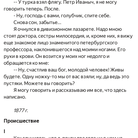
-- У турка взял флягу. Петр Иваныч, я не могу
говорить теперь. После.
- Ну, господь с вами, голубчик, спите себе.
Снова сон, забытье...
Я очнулся в дивизионном лазарете. Надо мною
стоят доктора, сестры милосердия, и, кроме них, я вижу
еще знакомое лицо знаменитого петербургского
профессора, наклонившегося над моими ногами. Его
руки в крови. Он возится у моих ног недолго и
обращается ко мне:
-- Ну, счастлив ваш бог, молодой человек! Живы
будете. Одну ножку-то мы от вас взяли; ну, да ведь это
пустяки. Можете вы говорить?
Я могу говорить и рассказываю им все, что здесь
написано.
1877 г.
Происшествие
I