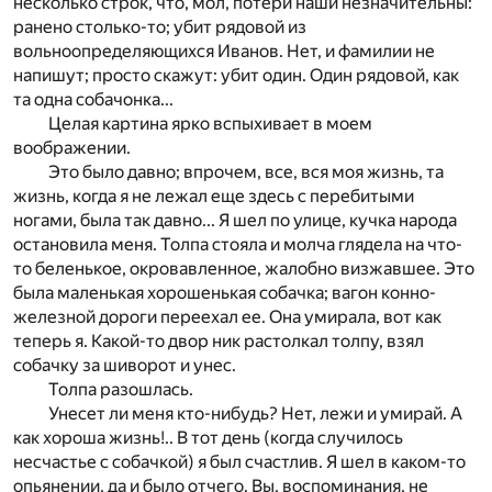
несколько строк, что, мол, потери наши незначительны:
ранено столько-то; убит рядовой из
вольноопределяющихся Иванов. Нет, и фамилии не
напишут; просто скажут: убит один. Один рядовой, как
та одна собачонка...
Целая картина ярко вспыхивает в моем
воображении.
Это было давно; впрочем, все, вся моя жизнь, та
жизнь, когда я не лежал еще здесь с перебитыми
ногами, была так давно... Я шел по улице, кучка народа
остановила меня. Толпа стояла и молча глядела на что-
то беленькое, окровавленное, жалобно визжавшее. Это
была маленькая хорошенькая собачка; вагон конно-
железной дороги переехал ее. Она умирала, вот как
теперь я. Какой-то двор ник растолкал толпу, взял
собачку за шиворот и унес.
Толпа разошлась.
Унесет ли меня кто-нибудь? Нет, лежи и умирай. А
как хороша жизнь!.. В тот день (когда случилось
несчастье с собачкой) я был счастлив. Я шел в каком-то
опьянении, да и было отчего. Вы, воспоминания, не