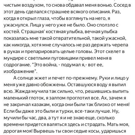
чистым воздухом, то снова обдавал меня вонью. Сосед в
этот день сделался страшнее всякого описания. Раз,
когда я открыл глаза, чтобы взглянуть на него, я
ужаснулся. Лица у него уже не было. Оно сползло с
костей. Страшная' костяная улыбка, вечная улыбка
показалась мне такой отвратительной, такой ужасной,
как никогда, хотя мне случалось не раз держать черепа
в руках и препарировать целые головы. Этот скелет в
мундире с светлыми пуговицами привел меня в
содрогание. "Это война, - подумал я,- вот ее,
изображение".
А солнце жжет и печет по-прежнему. Руки и лицо у
меня уже давно обожжены. Оставшуюся воду я выпил
всю. Жажда мучила так сильно, что, решившись выпить
маленький глоток, я залпом проглотил все. Ах, зачем я
не закричал казакам, когда они были так близко от меня!
Если бы даже это были и турки, все-таки лучше. Ну,
мучили бы час, два, а тут я и не знаю еще, сколько
времени придется валяться здесь и страдать. Мать моя,
дорогая моя! Вырвешь ты свои седые косы, ударишься