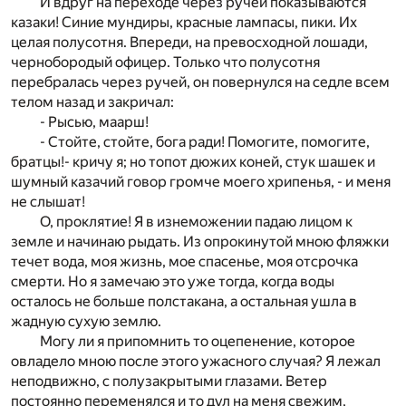
И вдруг на переходе через ручей показываются
казаки! Синие мундиры, красные лампасы, пики. Их
целая полусотня. Впереди, на превосходной лошади,
чернобородый офицер. Только что полусотня
перебралась через ручей, он повернулся на седле всем
телом назад и закричал:
- Рысью, маарш!
- Стойте, стойте, бога ради! Помогите, помогите,
братцы!- кричу я; но топот дюжих коней, стук шашек и
шумный казачий говор громче моего хрипенья, - и меня
не слышат!
О, проклятие! Я в изнеможении падаю лицом к
земле и начинаю рыдать. Из опрокинутой мною фляжки
течет вода, моя жизнь, мое спасенье, моя отсрочка
смерти. Но я замечаю это уже тогда, когда воды
осталось не больше полстакана, а остальная ушла в
жадную сухую землю.
Могу ли я припомнить то оцепенение, которое
овладело мною после этого ужасного случая? Я лежал
неподвижно, с полузакрытыми глазами. Ветер
постоянно переменялся и то дул на меня свежим,