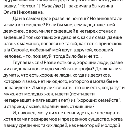
водку. "Horreur!" [
Ужас (фр
.)] - закричала бы кузина
Ольга Николаевна.
Да и в самом деле разве не horreur? Но виновата ли
я сама в этом деле? Если бы мне, семнадцатилетней
девчонке, с восьми лет сидевшей в четырех стенах и
видевшей только таких же девочек, как и я сама, да еще
разных маманов, попался не такой, как тот, с прическою
a la Capoule, любезный мой друг, а другой, хороший
человек, - то, пожалуй, тогда было бы и не то...
Глупая мысль! Разве есть они, хорошие люди, разве
я их видела и после и до моей катастрофы? Должна ли я
думать, что есть хорошие люди, когда из десятков,
которых я знаю, нет ни одного, которого я могла бы не
ненавидеть? И могу ли я верить, что они есть, когда тут и
мужья от молодых жен, и дети (почти дети -
четырнадцати-пятнадцати лет) из "хороших семейств",
и старики, лысые, параличные, отжившие?
И, наконец, могу ли я не ненавидеть, не презирать,
хотя я сама презираемое и презренное существо, когда
я вижу среди них таких людей, как некоторый молодой