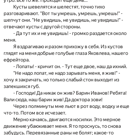
утро. Все то же. Проходит еще день...
Кусты шевелятся и шелестят, точно тихо
разговаривают. "Вот ты умрешь, умрешь, умрешь!" -
шепчут они. "Не увидишь, не увидишь, не увидишь!" -
отвечают кусты с другой стороны.
- Да тут их и не увидишь! - громко раздается около
меня.
Я вздрагиваю и разом прихожу в себя. Из кустов
глядят на меня добрые голубые глаза Яковлева, нашего
ефрейтора.
- Лопаты! - кричит он. - Тут еще двое, наш да ихний.
"Не надо лопат, не надо зарывать меня, я жив!" -
хочу я закричать, но только слабый стон выходит из
запекшихся губ.
- Господи! Да никак он жив? Барин Иванов! Ребята!
Вали сюда, наш барин жив! Да доктора зови!
Через полминуты мне льют в рот воду, водку и еще
что-то. Потом все исчезает.
Мерно качаясь, двигаются носилки. Это мерное
движение убаюкивает меня. Я то проснусь, то снова
забудусь. Перевязанные раны не болят; какое-то