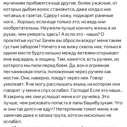
мучениям прибавятся еще другие, более ужасные, от
которых дыбом волос становится, даже когда о них
читаешь в газетах. Сдерут кожу, поджарят раненые
ноги... Хорошо, если еще только это; но ведь они
изобретательны. Неужели лучше кончить жизнь в их
руках, чем умереть здесь? А если это - наши? О
проклятые кусты! Зачем вы обросли вокруг меня таким
густым забором? Ничего я не вижу сквозь них; только в
одном месте будто окошко между ветвями открывает
мне вид вдаль, в лощину. Там, кажется, есть ручеек, из
которого мы пили перед боем. Да, вон и огромная
песчаниковая плита, положенная через ручеек как
мостик. Они, наверно, поедут через нее. Говор
умолкает. Я не могу расслышать языка, на котором они
говорят: у меня и слух ослабел. Господи! Если это наши...
Я закричу им; они услышат меня и от ручейка. Это
лучше, чем рисковать попасть в лапы башибузукам. Что
ж они так долго не едут? Нетерпение томит меня; я не
замечаю даже и запаха трупа, хотя он нисколько не
ослабел.