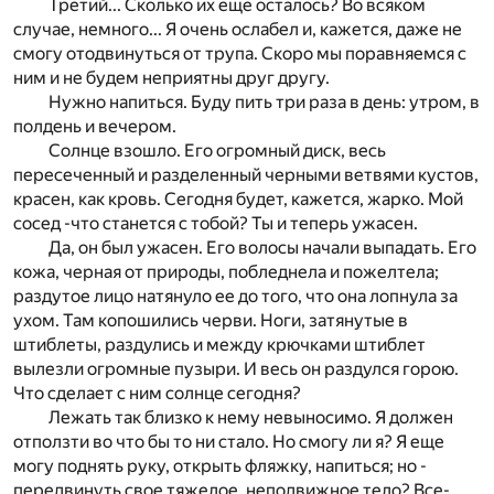
Третий... Сколько их еще осталось? Во всяком
случае, немного... Я очень ослабел и, кажется, даже не
смогу отодвинуться от трупа. Скоро мы поравняемся с
ним и не будем неприятны друг другу.
Нужно напиться. Буду пить три раза в день: утром, в
полдень и вечером.
Солнце взошло. Его огромный диск, весь
пересеченный и разделенный черными ветвями кустов,
красен, как кровь. Сегодня будет, кажется, жарко. Мой
сосед -что станется с тобой? Ты и теперь ужасен.
Да, он был ужасен. Его волосы начали выпадать. Его
кожа, черная от природы, побледнела и пожелтела;
раздутое лицо натянуло ее до того, что она лопнула за
ухом. Там копошились черви. Ноги, затянутые в
штиблеты, раздулись и между крючками штиблет
вылезли огромные пузыри. И весь он раздулся горою.
Что сделает с ним солнце сегодня?
Лежать так близко к нему невыносимо. Я должен
отползти во что бы то ни стало. Но смогу ли я? Я еще
могу поднять руку, открыть фляжку, напиться; но -
передвинуть свое тяжелое, неподвижное тело? Все-