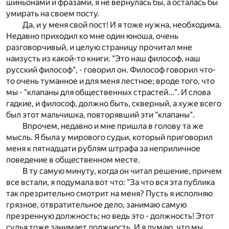
шиньонами и фразами, я не вернулась бы, а осталась бы
умирать на своем посту.
Да, и у меня свой пост! И я тоже нужна, необходима.
Недавно приходил ко мне один юноша, очень
разговорчивый, и целую страницу прочитал мне
наизусть из какой-то книги. "Это наш философ, наш
русский философ", - говорил он. Философ говорил что-
то очень туманное и для меня лестное; вроде того, что
мы - "клапаны для общественных страстей...". И слова
гадкие, и философ, должно быть, скверный, а хуже всего
был этот мальчишка, повторявший эти "клапаны".
Впрочем, недавно и мне пришла в голову та же
мысль. Я была у мирового судьи, который приговорил
меня к пятнадцати рублям штрафа за неприличное
поведение в общественном месте.
В ту самую минуту, когда он читал решение, причем
все встали, я подумала вот что: "За что вся эта публика
так презрительно смотрит на меня? Пусть я исполняю
грязное, отвратительное дело, занимаю самую
презренную должность; но ведь это - должность! Этот
судья тоже занимает должность. И я думаю, что мы