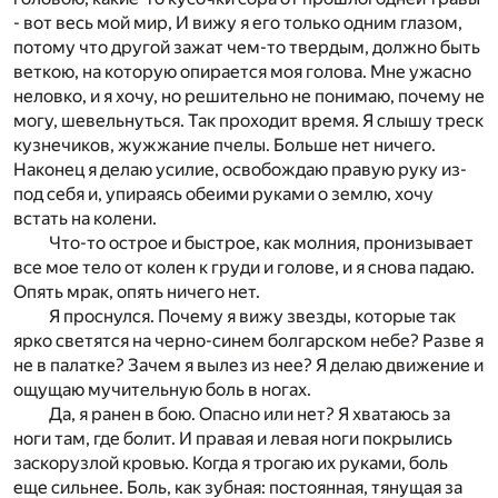
- вот весь мой мир, И вижу я его только одним глазом,
потому что другой зажат чем-то твердым, должно быть
веткою, на которую опирается моя голова. Мне ужасно
неловко, и я хочу, но решительно не понимаю, почему не
могу, шевельнуться. Так проходит время. Я слышу треск
кузнечиков, жужжание пчелы. Больше нет ничего.
Наконец я делаю усилие, освобождаю правую руку из-
под себя и, упираясь обеими руками о землю, хочу
встать на колени.
Что-то острое и быстрое, как молния, пронизывает
все мое тело от колен к груди и голове, и я снова падаю.
Опять мрак, опять ничего нет.
Я проснулся. Почему я вижу звезды, которые так
ярко светятся на черно-синем болгарском небе? Разве я
не в палатке? Зачем я вылез из нее? Я делаю движение и
ощущаю мучительную боль в ногах.
Да, я ранен в бою. Опасно или нет? Я хватаюсь за
ноги там, где болит. И правая и левая ноги покрылись
заскорузлой кровью. Когда я трогаю их руками, боль
еще сильнее. Боль, как зубная: постоянная, тянущая за