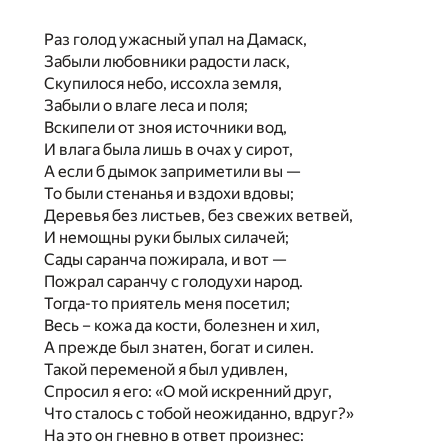
Раз голод ужасный упал на Дамаск,
Забыли любовники радости ласк,
Скупилося небо, иссохла земля,
Забыли о влаге леса и поля;
Вскипели от зноя источники вод,
И влага была лишь в очах у сирот,
А если б дымок заприметили вы —
То были стенанья и вздохи вдовы;
Деревья без листьев, без свежих ветвей,
И немощны руки былых силачей;
Сады саранча пожирала, и вот —
Пожрал саранчу с голодухи народ.
Тогда-то приятель меня посетил;
Весь – кожа да кости, болезнен и хил,
А прежде был знатен, богат и силен.
Такой переменой я был удивлен,
Спросил я его: «О мой искренний друг,
Что сталось с тобой неожиданно, вдруг?»
На это он гневно в ответ произнес: