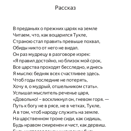
Рассказ
В преданьях о прежних царях на земле
Читаем, что, как воцарился Тукле,
Страною стал править превыше похвал,
Обиды никто от него не видал.
Он раз мудрецу в разговоре изрек:
«Я правил достойно, но близок мой срок,
Все царства проходят бесследно, и днесь
Я мыслю: бедняк всех счастливее здесь.
Чтоб годы последние не потерять,
Хочу я, о мудрый, отшельником стать».
Услышал мыслитель реченье царя,
«Довольно! – воскликнул он, гневом горя. —
Путь к богу не в рясе, не в четках, Тукле,
А в том, чтоб народу служить на земле.
На царственном троне сиди, как сидишь,
Будь нравом смиренен и чист, как дервиш.