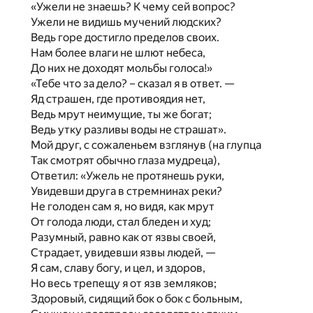
«Ужели не знаешь? К чему сей вопрос?
Ужели не видишь мучений людских?
Ведь горе достигло пределов своих.
Нам более влаги не шлют небеса,
До них не доходят мольбы голоса!»
«Тебе что за дело? – сказал я в ответ. —
Яд страшен, где противоядия нет,
Ведь мрут неимущие, ты же богат;
Ведь утку разливы воды не страшат».
Мой друг, с сожаленьем взглянув (на глупца
Так смотрят обычно глаза мудреца),
Ответил: «Ужель не протянешь руки,
Увидевши друга в стремнинах реки?
Не голоден сам я, но видя, как мрут
От голода люди, стал бледен и худ;
Разумный, равно как от язвы своей,
Страдает, увидевши язвы людей, —
Я сам, славу богу, и цел, и здоров,
Но весь трепещу я от язв земляков;
Здоровый, сидящий бок о бок с больным,