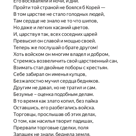
Его восхваляли и ночи, и дни.
Пройти той страной не боялся б Корей —
В том царстве не стало голодных людей,
Там сердце не знало не то что шипов,
Но даже и легких касаний цветов.
И, царствуя так, всех соседних царей
Превысил он славой и мощью своей.
Теперь же послушай о брате другом!
Хоть войском он многим владел и добром,
Стремясь возвеличить свой царственный сан,
Взимать стал двойные поборы с крестьян.
Себе забирал он именья купцов,
Безжалостно мучил сердца бедняков.
Другим не давал, но не тратил и сам.
Безумье – оценка подобным делам.
В то время как злато копил, без пайка
Оставшись, его разбегались войска.
Торговцы, прослышав об этих делах,
О том, как насилья творит падишах,
Прервали торговые сделки, поля
Запашек не знали, беднела земля.