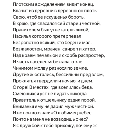
Плотским вожделениям видит конец,
Влачит из деревни в деревню он плоть
Свою, чтоб ее искушенья бороть.
В краю, где спасался сей старец честной,
Правителем был угнетатель лихой,
Насилья которого претерпевал
Безропотно всякий, кто беден и мал.
Безжалостен, мрачен, свиреп и хитер,
Над краем печаль он и скорбь распростер,
И часть населенья бежала, о зле
Чинимом молву разнося по земле,
Другие ж остались, бессильны пред злом,
Проклятья твердили и ночью, и днем.
О горе! В местах, где вселилась беда,
Смеющихся уст не видать никогда.
Правитель к отшельнику ездил порой,
Вниманья ему не дарил муж честной.
И вот он воззвал: «О любимец небес!
Почто на меня не возводишь очес?
Я с дружбой к тебе прихожу, почему ж