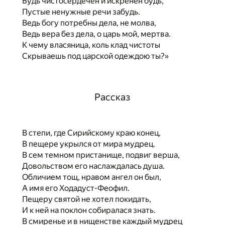
Будь чистосердечен и искренен будь,
Пустые ненужные речи забудь.
Ведь богу потребны дела, не молва,
Ведь вера без дела, о царь мой, мертва.
К чему власяница, коль клад чистоты
Скрываешь под царской одеждою ты?»
Рассказ
В степи, где Сирийскому краю конец,
В пещере укрылся от мира мудрец.
В сем темном пристанище, подвиг верша,
Довольством его наслаждалась душа.
Обличием тощ, нравом ангел он был,
А имя его Ходадуст-Феофил.
Пещеру святой не хотел покидать,
И к ней на поклон собиралася знать.
В смиренье и в нищенстве каждый мудрец