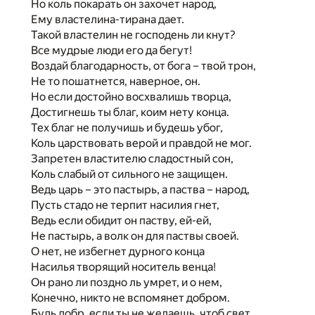
Но коль покарать он захочет народ,
Ему властелина-тирана дает.
Такой властелин не господень ли кнут?
Все мудрые люди его да бегут!
Воздай благодарность, от бога – твой трон,
Не то пошатнется, наверное, он.
Но если достойно восхвалишь творца,
Достигнешь ты благ, коим нету конца.
Тех благ не получишь и будешь убог,
Коль царствовать верой и правдой не мог.
Запретен властителю сладостный сон,
Коль слабый от сильного не защищен.
Ведь царь – это пастырь, а паства – народ,
Пусть стадо не терпит насилия гнет,
Ведь если обидит он паству, ей-ей,
Не пастырь, а волк он для паствы своей.
О нет, не избегнет дурного конца
Насилья творящий носитель венца!
Он рано ли поздно ль умрет, и о нем,
Конечно, никто не вспомянет добром.
Будь добр, если ты не желаешь, чтоб свет