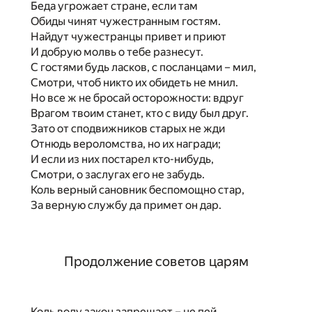
Беда угрожает стране, если там
Обиды чинят чужестранным гостям.
Найдут чужестранцы привет и приют
И добрую молвь о тебе разнесут.
С гостями будь ласков, с посланцами – мил,
Смотри, чтоб никто их обидеть не мнил.
Но все ж не бросай осторожности: вдруг
Врагом твоим станет, кто с виду был друг.
Зато от сподвижников старых не жди
Отнюдь вероломства, но их награди;
И если из них постарел кто-нибудь,
Смотри, о заслугах его не забудь.
Коль верный сановник беспомощно стар,
За верную службу да примет он дар.
Продолжение советов царям
Коль воду закон запрещает – не пей,