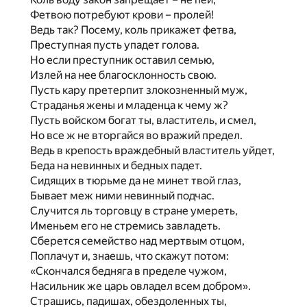
Фетвою потребуют крови – пролей!
Ведь так? Посему, коль прикажет фетва,
Преступная пусть упадет голова.
Но если преступник оставил семью,
Излей на нее благосклонность свою.
Пусть кару претерпит злокозненный муж,
Страданья жены и младенца к чему ж?
Пусть войском богат ты, властитель, и смел,
Но все ж не вторгайся во вражий предел.
Ведь в крепость враждебный властитель уйдет,
Беда на невинных и бедных падет.
Сидящих в тюрьме да не минет твой глаз,
Бывает меж ними невинный подчас.
Случится ль торговцу в стране умереть,
Именьем его не стремись завладеть.
Сберется семейство над мертвым отцом,
Поплачут и, знаешь, что скажут потом:
«Скончался бедняга в пределе чужом,
Насильник же царь овладел всем добром».
Страшись, падишах, обездоленных ты,