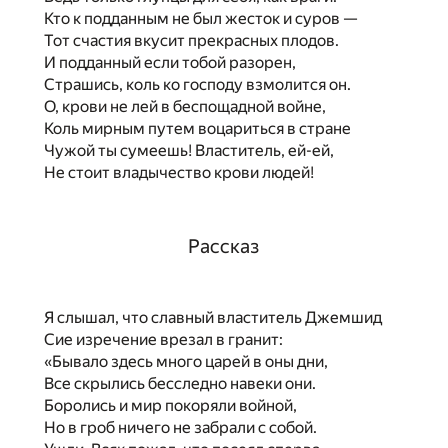
Кто к подданным не был жесток и суров —
Тот счастия вкусит прекрасных плодов.
И подданный если тобой разорен,
Страшись, коль ко господу взмолится он.
О, крови не лей в беспощадной войне,
Коль мирным путем воцариться в стране
Чужой ты сумеешь! Властитель, ей-ей,
Не стоит владычество крови людей!
Рассказ
Я слышал, что славный властитель Джемшид
Сие изречение врезал в гранит:
«Бывало здесь много царей в оны дни,
Все скрылись бесследно навеки они.
Боролись и мир покоряли войной,
Но в гроб ничего не забрали с собой.