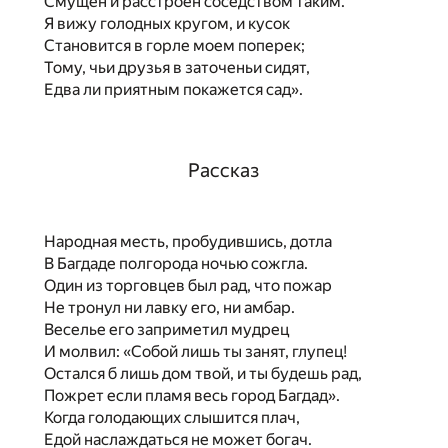
Смущен и расстроен соседством таким.
Я вижу голодных кругом, и кусок
Становится в горле моем поперек;
Тому, чьи друзья в заточеньи сидят,
Едва ли приятным покажется сад».
Рассказ
Народная месть, пробудившись, дотла
В Багдаде полгорода ночью сожгла.
Один из торговцев был рад, что пожар
Не тронул ни лавку его, ни амбар.
Веселье его заприметил мудрец
И молвил: «Собой лишь ты занят, глупец!
Остался б лишь дом твой, и ты будешь рад,
Пожрет если пламя весь город Багдад».
Когда голодающих слышится плач,
Едой наслаждаться не может богач.