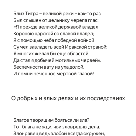
Близ Тигра – великой реки – как-то раз
Был слышен отшельнику черепа глас:
«Я прежде великой державой владел,
Короною царской со славой владел;
Я с помощью неба победной войной
Сумел завладеть всей Иракской страной;
Я многих желал бы еще областей,
Да стал я добычей могильных червей».
Беспечности вату из уха долой,
И помни реченное мертвой главой!
О добрых и злых делах и их последствиях
Благое творящим бояться ли зла?
Тот блага не жди, чьи зловредны дела.
Злонравец ведь злобой всегда окружен,