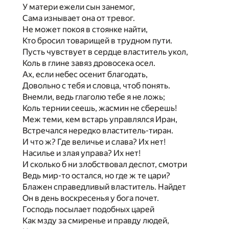
У матери ежели сын занемог,
Сама изнывает она от тревог.
Не может покоя в стоянке найти,
Кто бросил товарищей в трудном пути.
Пусть чувствует в сердце властитель укол,
Коль в глине завяз дровосека осел.
Ах, если небес осенит благодать,
Довольно с тебя и словца, чтоб понять.
Внемли, ведь глаголю тебе я не ложь;
Коль тернии сеешь, жасмин не сберешь!
Меж теми, кем встарь управлялся Иран,
Встречался нередко властитель-тиран.
И что ж? Где величье и слава? Их нет!
Насилье и злая управа? Их нет!
И сколько б ни злобствовал деспот, смотри
Ведь мир-то остался, но где ж те цари?
Блажен справедливый властитель. Найдет
Он в день воскресенья у бога почет.
Господь посылает подобных царей
Как мзду за смиренье и правду людей,