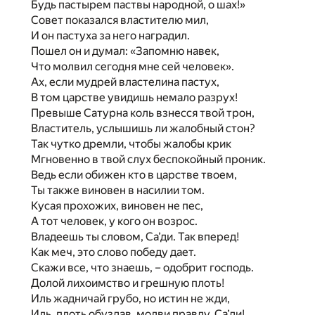
Будь пастырем паствы народной, о шах!»
Совет показался властителю мил,
И он пастуха за него наградил.
Пошел он и думал: «Запомню навек,
Что молвил сегодня мне сей человек».
Ах, если мудрей властелина пастух,
В том царстве увидишь немало разрух!
Превыше Сатурна коль взнесся твой трон,
Властитель, услышишь ли жалобный стон?
Так чутко дремли, чтобы жалобы крик
Мгновенно в твой слух беспокойный проник.
Ведь если обижен кто в царстве твоем,
Ты также виновен в насилии том.
Кусая прохожих, виновен не пес,
А тот человек, у кого он возрос.
Владеешь ты словом, Са’ди. Так вперед!
Как меч, это слово победу дает.
Скажи все, что знаешь, – одобрит господь.
Долой лихоимство и грешную плоть!
Иль жадничай грубо, но истин не жди,
Иль, плоть обуздав, молви правду, Са’ди!