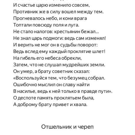
И счастье царю изменило совсем,
Противник же в силу вошел между тем.
Прогневалось небо, и кони врага
Топтали повсюду поля и луга.
Не стало налогов: крестьянин бежал…
Не знал царь подмоги: ведь сам изменял!
И верить не мог он в судьбы поворот:
Ведь вслед ему каждый проклятие шлет!
На гибель его небеса обрекли,
Затем, что не слушал мудрейших земли.
Он умер, а брату советник сказал:
«Воспользуйся тем, что безумец собрал.
Ошибочно мыслил он славу найти
В насилье, ведь к ней только в правде пути».
О деспоте память проклятьем была,
А доброму брату привет и хвала.
Отшельник и череп