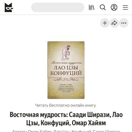
Читать бесплатно онлайн книгу
Восточная мудрость: Саади Ширази, Лао
Цзы, Конфуций, Омар Хайям
Авторы
Омар Хайям
,
Лао Цзы
,
Конфуций
,
Саади Ширази