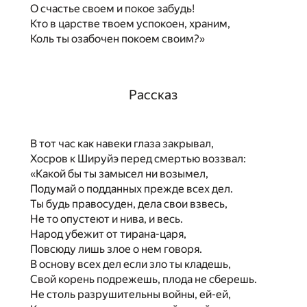
О счастье своем и покое забудь!
Кто в царстве твоем успокоен, храним,
Коль ты озабочен покоем своим?»
Рассказ
В тот час как навеки глаза закрывал,
Хосров к Шируйэ перед смертью воззвал:
«Какой бы ты замысел ни возымел,
Подумай о подданных прежде всех дел.
Ты будь правосуден, дела свои взвесь,
Не то опустеют и нива, и весь.
Народ убежит от тирана-царя,
Повсюду лишь злое о нем говоря.
В основу всех дел если зло ты кладешь,
Свой корень подрежешь, плода не сберешь.
Не столь разрушительны войны, ей-ей,