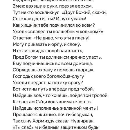
Змею взявши в руки, поехал верхом.
Тут некто воскликнул: «Друг Божий, скажи,
Сего как достиг ты? И путь укажи!
Как хищник тебе подчинился во всем?
Ужель овладел ты волшебным кольцом?»
Ответил: «Не диво, что эти в плену!
Могу приказать и орлу, и слону.
И если завидна подобная власть,
Пред Богом ты должен смиренно упасть.
Ему подчинившись во всем до конца,
Обрящешь охрану и помощь творца».
Господь своего боголюбца-слугу
Ужели предаст на потеху врагу?
Вот истины путь впереди пред тобой,
Найдешь все, что хочешь, пойдя той тропой.
К советам Са’ди коль внимателен ты,
Найдешь исполненье желанной мечты!
Прощаяся с жизнью, почти бездыхан,
Так сыну Хормизду сказал Нуширван
«Ты слабым и бедным защитником будь,