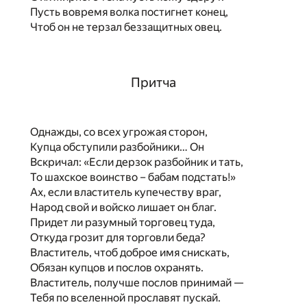
Пусть вовремя волка постигнет конец,
Чтоб он не терзал беззащитных овец.
Притча
Однажды, со всех угрожая сторон,
Купца обступили разбойники… Он
Вскричал: «Если дерзок разбойник и тать,
То шахское воинство – бабам подстать!»
Ах, если властитель купечеству враг,
Народ свой и войско лишает он благ.
Придет ли разумный торговец туда,
Откуда грозит для торговли беда?
Властитель, чтоб доброе имя снискать,
Обязан купцов и послов охранять.
Властитель, получше послов принимай —
Тебя по вселенной прославят пускай.