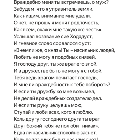
Враждебно меня ты встречаешь, о муж?
Забудем, что я управитель земли,
Как нищим, внимание мне удели.
О нет, не прошу я меня предпочесть,
Как всем, окажи мне такую же честь».
Услышал воззвание сие Ходадуст,
И гневное слово сорвалося с уст:
«Внемли же, о князь! Ты – насильник людей,
Любить не могу я подобных князей.
Я господу друг, ты же враг его злой,
И в дружестве быть не могу я с тобой.
Тебя ведь врагом почитает господь,
И мне ли враждебность к тебе побороть?
И если ты дружбу ко мне возымел,
Не делай враждебных создателю дел.
И если ты руку целуешь мою,
Ступай и люби всех, кого я люблю.
Коль другу господнего друга ты враг,
Друг божий тебя не полюбит никак».
Едва ли насильник спокойно заснет.
Коль подданных будит насилия гнет!