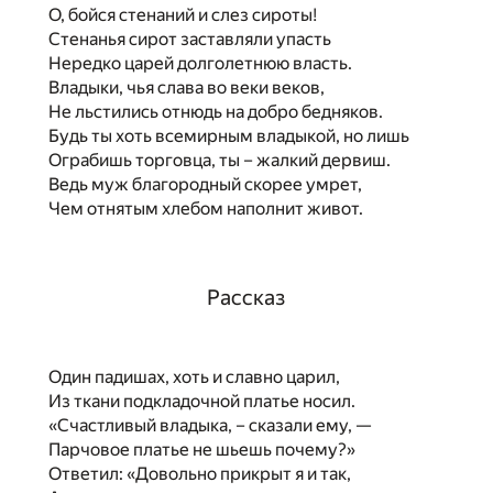
О, бойся стенаний и слез сироты!
Стенанья сирот заставляли упасть
Нередко царей долголетнюю власть.
Владыки, чья слава во веки веков,
Не льстились отнюдь на добро бедняков.
Будь ты хоть всемирным владыкой, но лишь
Ограбишь торговца, ты – жалкий дервиш.
Ведь муж благородный скорее умрет,
Чем отнятым хлебом наполнит живот.
Рассказ
Один падишах, хоть и славно царил,
Из ткани подкладочной платье носил.
«Счастливый владыка, – сказали ему, —
Парчовое платье не шьешь почему?»
Ответил: «Довольно прикрыт я и так,