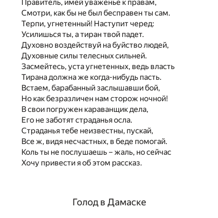
Правитель, имей уваженье к правам,
Смотри, как бы не был бесправен ты сам.
Терпи, угнетенный! Наступит черед:
Усилишься ты, а тиран твой падет.
Духовно воздействуй на буйство людей,
Духовные силы телесных сильней.
Засмейтесь, уста угнетенных, ведь власть
Тирана должна же когда-нибудь пасть.
Встаем, барабанный заслышавши бой,
Но как безразличен нам сторож ночной!
В свои погружен караванщик дела,
Его не заботят страданья осла.
Страданья тебе неизвестны, пускай,
Все ж, видя несчастных, в беде помогай.
Коль ты не послушаешь – жаль, но сейчас
Хочу привести я об этом рассказ.
Голод в Дамаске