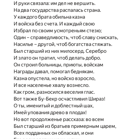
И руки связала: им дел не вершить.
На два государства распалась страна.
У каждого брата обильна казна
И войска без счета. И каждый свою
Избрал по своим усмотреньям стезю;
Один – справедливость, чтоб славу снискать,
Насилье – другой, чтоб богатства стяжать.
Был старший из них милосерд. Серебро
И злато он тратил, чтоб делать добро.
Он строил больницы, приюты, войскам
Награды давал, помогал беднякам.
Казна опустела, но войско взросло,
И все населенье хвалу вознесло.
Как гром, разносился веселия глас.
Вот также Бу-Бекр осчастливил Шираз!
О ты, именитый и доблестный шах,
Имей упования древо в плодах!
Но вот продолженье рассказа: во всем
Был старший из братьев примерным царем,
Всех подданных он обласкал, и они