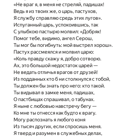
«Не враг я, в меня не стреляй, падишах!
Ведь я из твоих же, о царь, пастухов,
Я службу справляю средь этих лугов».
Испуганный царь, успокоившись, так
С улыбкою пастырю молвил: «Добряк!
Помог тебе, видимо, ангел Серош,
Ты мог бы погибнуть: мой выстрел хорош».
Пастух рассмеялся и молвил царю:
«Коль правду скажу я, добро сотворю.
Ах, это большой недостаток царей —
Не ведать отличья врагов от друзей!
Из подданных кто б ни столкнулся с тобой,
Ты должен бы знать про него: кто такой.
Ты видывал в замке меня, падишах,
О пастбищах спрашивал, о табунах.
Я ныне с любовью навстречу бегу —
Ко мне ты отнесся как будто к врагу.
Могу распознать я любого коня
Из тысяч других, если спросишь меня.
Я тверд и разумен в служебных делах,