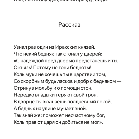
Рассказ
Узнал раз один из Иракских князей,
Что некий бедняк так стонал у дверей:
«С надеждой пред дверью предстанешь и ты,
О князь! Потому не гони бедноты!
Коль муки не хочешь ты в царствии том,
Со скорбным будь ласков и добр с бедняком —
Отринув мольбу и о помощи стон,
Нередко владыки теряют свой трон.
В дворце ты вкушаешь полдневный покой,
А бедных на улице мучает зной.
Так знай же: поможет несчастному бог,
Коль прав от царя он добиться не мог».