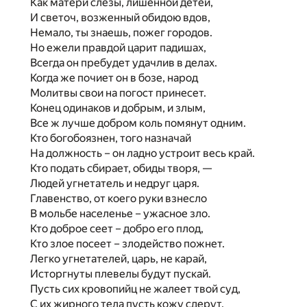
Как матери слезы, лишенной детей,
И светоч, возженный обидою вдов,
Немало, ты знаешь, пожег городов.
Но ежели правдой царит падишах,
Всегда он пребудет удачлив в делах.
Когда же почиет он в бозе, народ
Молитвы свои на погост принесет.
Конец одинаков и добрым, и злым,
Все ж лучше добром коль помянут одним.
Кто богобоязнен, того назначай
На должность – он ладно устроит весь край.
Кто подать сбирает, обиды творя, —
Людей угнетатель и недруг царя.
Главенство, от коего руки взнесло
В мольбе населенье – ужасное зло.
Кто доброе сеет – добро его плод,
Кто злое посеет – злодейство пожнет.
Легко угнетателей, царь, не карай,
Исторгнуты плевелы будут пускай.
Пусть сих кровопийц не жалеет твой суд,
С их жирного тела пусть кожу сдерут.