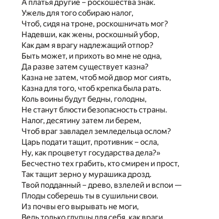
А платья другие – роскошества знак.
Ужель для того собираю налог,
Чтоб, сидя на троне, роскошничать мог?
Надевши, как жены, роскошный убор,
Как дам я врагу надлежащий отпор?
Быть может, и прихоть во мне не одна,
Да разве затем существует казна?
Казна не затем, чтоб мой двор мог сиять,
Казна для того, чтоб крепка была рать.
Коль воины будут бедны, голодны,
Не станут блюсти безопасность страны.
Налог, десятину затем ли берем,
Чтоб враг завладел земледельца ослом?
Царь подати тащит, противник – осла,
Ну, как процветут государства дела?»
Бесчестно тех грабить, кто смирен и прост,
Так тащит зерно у мурашика дрозд.
Твой подданный – древо, взлелей и вспои —
Плоды соберешь ты в сушильни свои.
Из почвы его вырывать не моги,
Ведь только глупцы для себя, как враги.