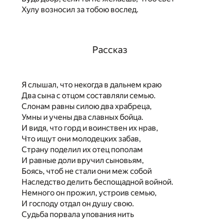
Хулу возносил за тобою вослед.
Рассказ
Я слышал, что некогда в дальнем краю
Два сына с отцом составляли семью.
Слонам равны силою два храбреца,
Умны и учены два славных бойца.
И видя, что горд и воинствен их нрав,
Что ищут они молодецких забав,
Страну поделил их отец пополам
И равные доли вручил сыновьям,
Боясь, чтоб не стали они меж собой
Наследство делить беспощадной войной.
Немного он прожил, устроив семью,
И господу отдал он душу свою.
Судьба порвала упования нить