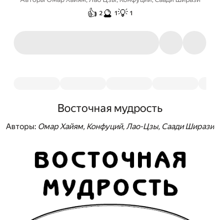
👍
🔮
💡
2
1
1
Восточная мудрость
Авторы:
Омар Хайям, Конфуций, Лао-Цзы, Саади Ширази