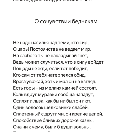
О сочувствии беднякам
Не надо насилья над теми, кто сир,
О царь! Постоянства не ведает мир.
На слабого ты не накладывай гнет,
Ведь может случиться, что в силу войдет.
Пощады не жди, если тот победит,
Кто сам от тебя натерпелся обид.
Врага уважай, хоть и мал он на взгляд:
Есть горы – из мелких камней состоят.
Коль вдруг муравьи сообща нападут,
Осилят и льва, как бы ни был он лют.
Один волосок шелковинки слабей,
Сплетенный с другими, он крепче цепей.
Спокойствие близких дороже казны,
Она ни к чему, были б души вольны.