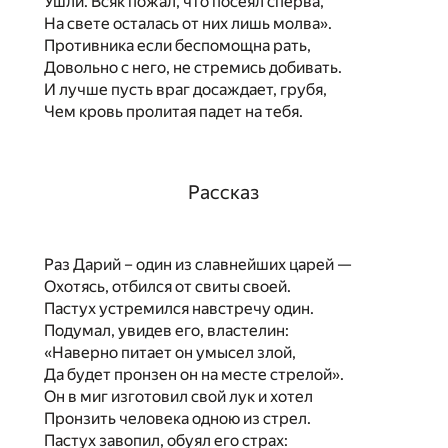
Ушли. Всяк пожал, что посеял сперва,
На свете осталась от них лишь молва».
Противника если беспомощна рать,
Довольно с него, не стремись добивать.
И лучше пусть враг досаждает, грубя,
Чем кровь пролитая падет на тебя.
Рассказ
Раз Дарий – один из славнейших царей —
Охотясь, отбился от свиты своей.
Пастух устремился навстречу один.
Подумал, увидев его, властелин:
«Наверно питает он умысел злой,
Да будет пронзен он на месте стрелой».
Он в миг изготовил свой лук и хотел
Пронзить человека одною из стрел.
Пастух завопил, обуял его страх: