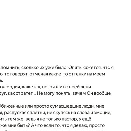
омнить, сколько их уже было. Опять кажется, что я
то-то говорят, отмечая какие-то оттенки на моем
ь.
 и усердия, кажется, погрязли в своей лени
руг, как стратег… Не могу понять, зачем Он вообще
 Обиженные или просто сумасшедшие люди, мне
 распуская сплетни, не скупясь на слова и эмоции,
ть тем же, ведь я не только пастор, я ещё
е мне быть? А что если то, что я делаю, просто