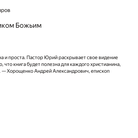
яров
ником Божьим
на и проста. Пастор Юрий раскрывает свое видение
, что книга будет полезна для каждого христианина,
у». — Хорощенко Андрей Александрович, епископ