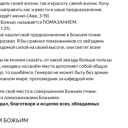
цель своей жизни, так и красоту самой жизни. Хочу
 направить нас и ввести в наше предназначение.
ведёт меня!»
(Авв. 3:19)
олю Божью, называется ПОМАЗАНИЕМ.
1:21).
ые нашли своё предназначение в Божьем плане
призвал. Я бы сравнил помазанников со звёздами.
домой силой на своей высоте, они светят всем
 не можем сказать, от какой звезды больше пользы
д, находясь на своём месте дополняет собой общую
ор, то ошибёмся. Генерал не может быть без армии
уховном мире: проповедник за кафедрой или
ймём своё место в совершенном Божьем плане.
мся помазанниками Божьими.
дил, благотворя и исцеляя всех, обладаемых
ОМ БОЖЬИМ