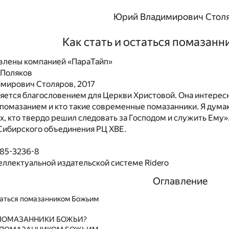
Юрий Владимирович Стол
Как стать и остаться помазан
влены компанией «ПараТайп»
. Поляков
мирович Столяров, 2017
ляется благословением для Церкви Христовой. Она интерес
я помазанием и кто такие современные помазанники. Я думаю
тех, кто твердо решил следовать за Господом и служить Ем
Сибирского объединения РЦ ХВЕ.
485-3236-8
еллектуальной издательской системе Ridero
Оглавление
статься помазанником Божьим
Е ПОМАЗАННИКИ БОЖЬИ?