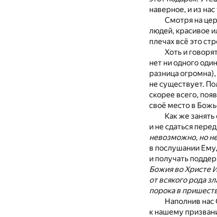
наверное, и из нас
Смотря на цер
людей, красивое и
плечах всё это ст
Хоть и говоря
нет ни одного один
разница огромна),
не существует. По
скорее всего, поя
своё место в Божь
Как же занять
и не сдаться пере
невозможно, но не
в послушании Ему,
и получать поддер
Божия во Христе И
от всякого рода зл
порока в пришеств
Наполнив нас 
к нашему призвани