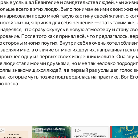
первые услышал Евангелие и свидетельства людей, чьи жиз
ольше всего в этих людях, было понимание ими своих жизне
ди нарисовали предо мной такую картину своей жизни, о кот
нской жизни, я принял для себя решение — стать таким же, 
 надеялся, что сразу окунусь в новую атмосферу и стану св
ование. После того как я принял всё, что предлагалось, в
со стороны многих поутих. Внутри себя я очень хотел сблизи
озволяли мне, в отличие от многих других, напрашиваться в 
 произнёс одну из первых своих искренних молитв. Она звуча
е люди стали моими друзьями, но мне так неловко подходит
олпы знакомящихся людей, я в первый раз услышал голос вну
ва, которые чуть позже подтвердилась на практике. Вот Его
ью позна