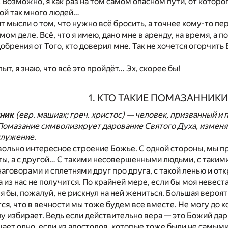
Возможно, я как раз на том самом опасном пути, от которог
бой так много людей…
 мысли о том, что нужно всё бросить, а точнее кому-то пере
мом деле. Всё, что я имею, дано мне в аренду, на время, а п
брения от Того, кто доверил мне. Так не хочется огорчить Е
ыт, я знаю, что всё это пройдёт… Эх, скорее бы!
1. КТО ТАКИЕ ПОМАЗАННИК
нник
(евр. машиах; греч. христос) — человек, призванный 
Помазание символизирует дарование Святого Духа, измен
служение.
ольно интересное строение Божье. С одной стороны, мы пр
ты, а с другой… С такими несовершенными людьми, с таки
аговорами и сплетнями друг про друга, с такой ленью и от
а из нас не получится. По крайней мере, если бы моя невес
 я бы, пожалуй, не рискнул на ней жениться. Большая вероят
ся, что в вечности мы тоже будем все вместе. Не могу до ко
 избирает. Ведь если действительно вера — это Божий дар (И
шает одно, если из апостолов, которые тоже были не самым