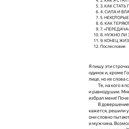
2. КАК Я СТ
3. КАК СТАТ
4. СИЛА И В
5. НЕКОТОРЫ
6. КАК ТЕРЯ
7. «ПЕРЕДАЧ
8. НУЖНО Л
9. КОНЕЦ Ж
Послесловие
Я пишу эти строчк
одинок и, кроме Го
лице, но их слова 
Те, на кого я 
и равнодушии. Мне 
избрал меня! Поче
В довершение
кажется, решили у
они словно пытаютс
и мужчина. Возмож