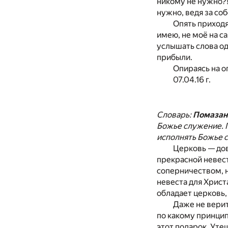
никому не нужно?! 
нужно, ведя за со
Опять приходят
имею, не моё на са
услышать слова одо
прибыли.
Опираясь на оп
07.04.16 г.
Словарь:
Помаза
Божье служение. 
исполнять Божье 
Церковь — дов
прекрасной невес
соперничеством, н
невеста для Христ
обладает церковь,
Даже не верит
по какому принципу
этот подарок. Уте