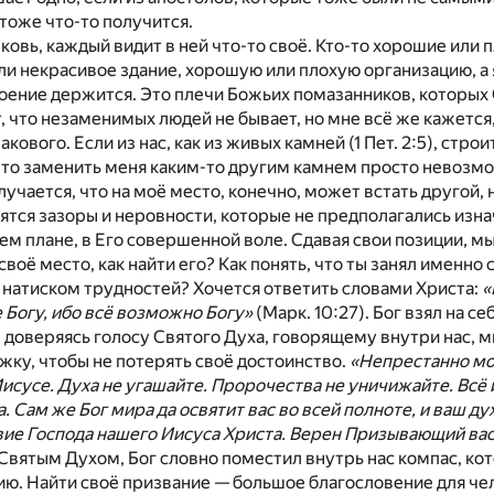
 тоже что-то получится.
ковь, каждый видит в ней что-то своё. Кто-то хорошие или 
ли некрасивое здание, хорошую или плохую организацию, а я
роение держится. Это плечи Божьих помазанников, которых О
т, что незаменимых людей не бывает, но мне всё же кажется
акового. Если из нас, как из живых камней (1 Пет. 2:5), стр
 то заменить меня каким-то другим камнем просто невозмо
лучается, что на моё место, конечно, может встать другой, 
вятся зазоры и неровности, которые не предполагались из
ем плане, в Его совершенной воле. Сдавая свои позиции, м
 своё место, как найти его? Как понять, что ты занял именн
д натиском трудностей? Хочется ответить словами Христа:
«
 Богу, ибо всё возможно Богу»
(Марк. 10:27). Бог взял на с
 доверяясь голосу Святого Духа, говорящему внутри нас, 
жку, чтобы не потерять своё достоинство.
«Непрестанно мол
исусе. Духа не угашайте. Пророчества не уничижайте. Вс
а. Сам же Бог мира да освятит вас во всей полноте, и ваш ду
ие Господа нашего Иисуса Христа. Верен Призывающий вас,
Святым Духом, Бог словно поместил внутрь нас компас, ко
ю. Найти своё призвание — большое благословение для чело