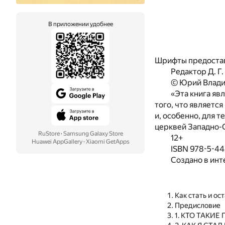
В приложении удобнее
Шрифты предоста
Редактор Д. Г
© Юрий Влади
«Эта книга яв
того, что являетс
и, особенно, для 
церквей Западно-
RuStore
·
Samsung Galaxy Store
12+
Huawei AppGallery
·
Xiaomi GetApps
ISBN 978-5-4
Создано в инт
Как стать и о
Предисловие
1. КТО ТАКИ