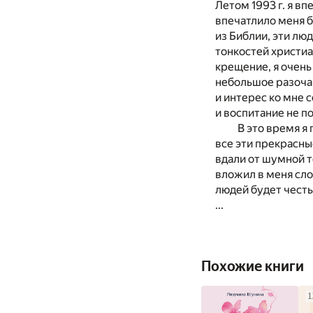
Летом 1993 г. я в
впечатлило меня б
из Библии, эти лю
тонкостей христиа
крещение, я очень
небольшое разочар
и интерес ко мне 
и воспитание не п
В это время я
все эти прекрасны
вдали от шумной т
вложил в меня сло
людей будет чест
...
Похожие книги