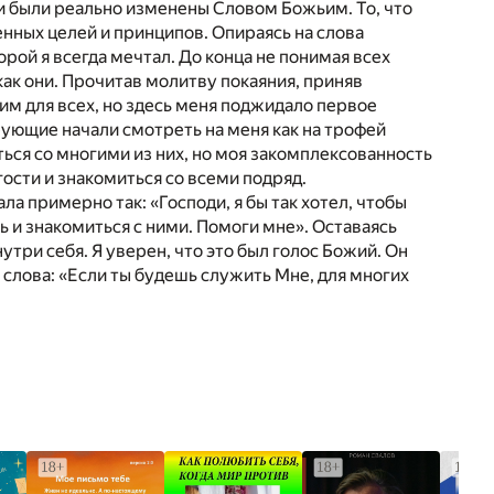
ни были реально изменены Словом Божьим. То, что
нных целей и принципов. Опираясь на слова
орой я всегда мечтал. До конца не понимая всех
как они. Прочитав молитву покаяния, приняв
оим для всех, но здесь меня поджидало первое
ерующие начали смотреть на меня как на трофей
ться со многими из них, но моя закомплексованность
гости и знакомиться со всеми подряд.
ла примерно так: «Господи, я бы так хотел, чтобы
ь и знакомиться с ними. Помоги мне». Оставаясь
три себя. Я уверен, что это был голос Божий. Он
 слова: «Если ты будешь служить Мне, для многих