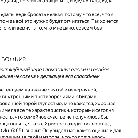
о Давид просил его защитить, и иду не туда, куда
дать, ведь бросать нельзя, потому что всё, что я
отом за всё это нужно будет отчитаться. Так хочется
го или вернуть то, что мне дано, совсем без
И БОЖЬИ?
и посвящённый через помазание елеем на особое
яющее человека и делающее его способным
етендуем на звание святой и непорочной,
ми внутренними противоречиями, обидами,
кровенной порой глупостью, мне кажется, хорошая
та имела все те характеристики, которыми сегодня
ность, что семейное счастье не получилось бы.
нца понять, что же Христос находит во всех нас,
н. 6:65), значит Он увидел нас, как-то оценил и дал
и лучшими в своём народе, что-то получилось,