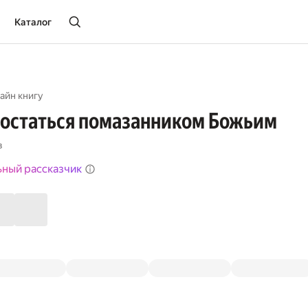
Каталог
айн книгу
и остаться помазанником Божьим
в
ьный рассказчик