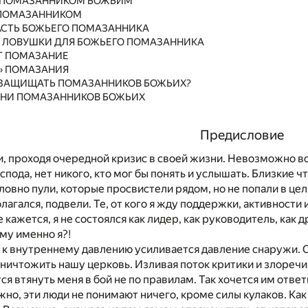
АЛ ПОМАЗАННИКОМ БОЖЬИМ
Ь ПОМАЗАННИКОМ
ЛАСТЬ БОЖЬЕГО ПОМАЗАННИКА
Е ЛОВУШКИ ДЛЯ БОЖЬЕГО ПОМАЗАННИКА
ЮТ ПОМАЗАНИЕ
А» ПОМАЗАНИЯ
И ЗАЩИЩАТЬ ПОМАЗАННИКОВ БОЖЬИХ?
ИЗНИ ПОМАЗАННИКОВ БОЖЬИХ
Предисловие
и, проходя очередной кризис в своей жизни. Невозможно всп
спода, нет никого, кто мог бы понять и услышать. Близкие ч
словно пули, которые просвистели рядом, но не попали в цел
полагался, подвели. Те, от кого я жду поддержки, активности
кажется, я не состоялся как лидер, как руководитель, как д
му именно я?!
 к внутреннему давлению усиливается давление снаружи.
ничтожить нашу церковь. Изливая поток критики и злоречия,
я втянуть меня в бой не по правилам. Так хочется им ответи
но, эти люди не понимают ничего, кроме силы кулаков. Как ж