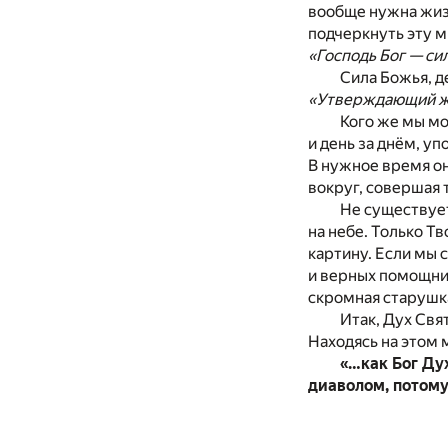
вообще нужна жизн
подчеркнуть эту м
«Господь Бог — сил
Сила Божья, 
«Утверждающий же 
Кого же мы м
и день за днём, у
В нужное время он
вокруг, совершая 
Не существует
на небе. Только Т
картину. Если мы 
и верных помощник
скромная старушка
Итак, Дух Свя
Находясь на этом
«…как Бог Ду
диаволом, потому 