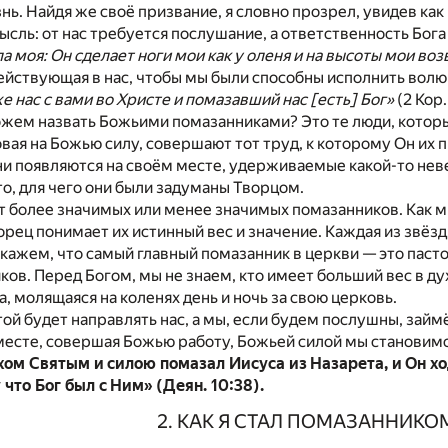
ь. Найдя же своё призвание, я словно прозрел, увидев как 
ысль: от нас требуется послушание, а ответственность Бога
а моя: Он сделает ноги мои как у оленя и на высоты мои воз
действующая в нас, чтобы мы были способны исполнить в
нас с вами во Христе и помазавший нас [есть] Бог»
(2 Кор. 
ожем назвать Божьими помазанниками? Это те люди, котор
повая на Божью силу, совершают тот труд, к которому Он их 
и появляются на своём месте, удерживаемые какой-то неве
то, для чего они были задуманы Творцом.
 более значимых или менее значимых помазанников. Как мы
ворец понимает их истинный вес и значение. Каждая из звёз
скажем, что самый главный помазанник в церкви — это паст
ов. Перед Богом, мы не знаем, кто имеет больший вес в д
, молящаяся на коленях день и ночь за свою церковь.
той будет направлять нас, а мы, если будем послушны, за
 месте, совершая Божью работу, Божьей силой мы станови
хом Святым и силою помазал Иисуса из Назарета, и Он хо
что Бог был с Ним» (Деян. 10:38).
2. КАК Я СТАЛ ПОМАЗАННИК