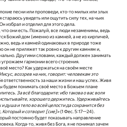
плохие песни или проповеди, кто-то милых или злых
 стараюсь увидеть или ощутить силу тех, на чьих
н избрал и отделил для этого дела.
, что они есть. Пожалуй, все люди незаменимы, ведь
оится Божий дом (именно из камней, а не из кирпичей,
жно, ведь и камней одинаковых в природе тоже
но он не приляжет так ровно к другим камням и,
начально. Другими словами, каждый должен занимать
ы угрожаем гармонии всего строения.
о своё место? Как удержаться на своём месте
Иисус, воззрев на них, говорит: человекам это
ебя ответственность за наши жизни и наш успех. Живя
мы будем понимать своё место в Божьем плане
итесь. За всё благодарите: ибо такова о вас воля
ё испытывайте, хорошего держитесь. Удерживайтесь
х и душа и тело во всей целости да сохранится без
 Который и сотворит [сие]»
(1 Фес. 5:17—24).
торый постоянно будет показывать направление
века. Когда-то, живя без Бога, я не понимал зачем