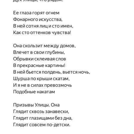
Ее глаза горят огнем
Фонарного искусства,
В ней сотня лиц и сто имен,
Как сто оттенков чувства!
Она скользит между домов,
Влечет в свои глубины,
Обрывки склеивая слов
В прекрасные картины!
В ней бьется полдень, вьется ночь,
Шурша по крыши скатам,
И я не в силах превозмочь
Подобные накатам
Призывы Улицы. Она
Глядит сквозь занавески,
Глядит глазищами без дна,
Глядит совсем по-детски.