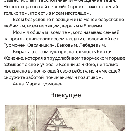
развести: опыт и воспоминания — бесценные вещи.
Но посвящаю я свой первый сборник стихотворений
только тем, кто есть в моем настоящем.
Всем безусловно любящим и не менее безусловно
любимым, всем верящим, верным и близким.
Моим любимым, всем тем, кого называю семьей
на протяжении своих восемнадцати с половиной лет:
Туомонен, Овсяницким, Быковым, Лебедевым.
Выражаю огромную признательность Киркач
Женечке, которая в трудолюбивом творческом порыве
забывает о сне и учебе, и Ксении из Ridero, не только
прекрасно выполняющей свою работу, но и умеющей
окружить заботой, пониманием и позитивом.
Анна-Мария Туомонен
Влекущее