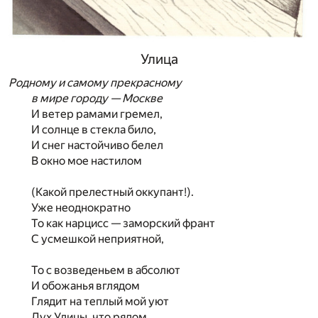
Улица
Родному и самому прекрасному
в мире городу — Москве
И ветер рамами гремел,
И солнце в стекла било,
И снег настойчиво белел
В окно мое настилом
(Какой прелестный оккупант!).
Уже неоднократно
То как нарцисс — заморский франт
С усмешкой неприятной,
То с возведеньем в абсолют
И обожанья вглядом
Глядит на теплый мой уют
Дух Улицы, что рядом.