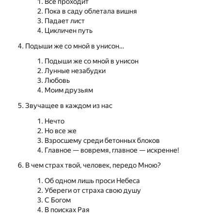
Все проходит
Пока в саду облетала вишня
Падает лист
Цикличен путь
Подыши же со мной в унисон…
Подыши же со мной в унисон
Лунные незабудки
Любовь
Моим друзьям
Звучащее в каждом из нас
Нечто
Но все же
Взросшему среди бетонных блоков
Главное — вовремя, главное — искренне!
В чем страх твой, человек, передо Мною?
Об одном лишь проси Небеса
Убереги от страха свою душу
С Богом
В поисках Рая