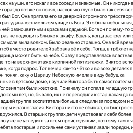
ех на уши, его искали все соседи и знакомые. Он никогда не
 гораздо позже он понял, насколько глупо было так себя вес
 был Бог. Она прятала его за дверкой огромного трёхствор
 раз удавалось мельком увидеть Бога. Это была небольшая
 ней разноцветными красками дядькой. Бога он почему-то 
раз не подходить близко к шкафу. В день, когда застрелили
смысле выла волком. Было реально страшно. Она всё время
чтоб вместо родителей забрала её к себе. Тогда, в трёхлетн
 царица может быть на небе. Сразу представлялась властна
где-то на верхнем этаже кирпичной пятиэтажки. Виктор всп
е, когда подрос. Тот вечер как-то чётко и во всех деталях
он понял, какую Царицу Небесную имела в виду бабушка.
нные в детском доме, научили Виктора быть самостоятельн
 Условия там были жёсткие. Поначалу он попал в младшую гр
до семи лет, но, бывало, их не переводили к старшакам до 
младшей группе воспитатели больше следили за порядком и 
ссоры и разногласия. Виктора никто не обижал, он быстро с
дружился. В старших группах дети чувствовали себя более 
ло уже не уследить за всем происходящим, поэтому там в
Ребята постарше и посильнее сами устанавливали порядки, 