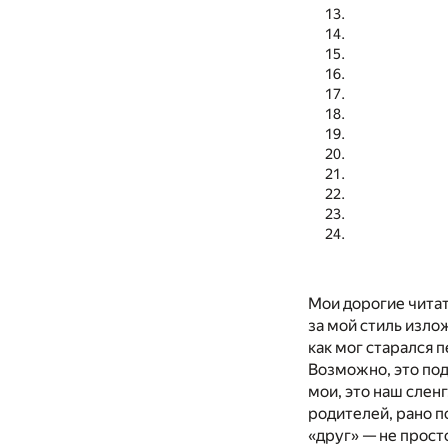
Мои дорогие читат
за мой стиль излож
как мог старался 
Возможно, это под
мои, это наш слен
родителей, рано п
«друг» — не просто