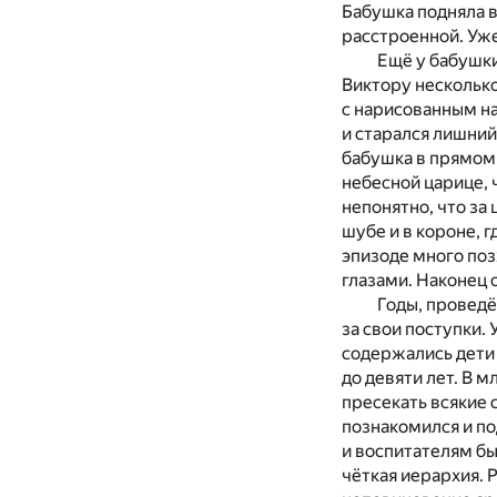
Бабушка подняла вс
расстроенной. Уже
Ещё у бабушки
Виктору несколько
с нарисованным на
и старался лишний 
бабушка в прямом 
небесной царице, 
непонятно, что за
шубе и в короне, 
эпизоде много позж
глазами. Наконец 
Годы, проведё
за свои поступки.
содержались дети 
до девяти лет. В 
пресекать всякие 
познакомился и по
и воспитателям бы
чёткая иерархия. 