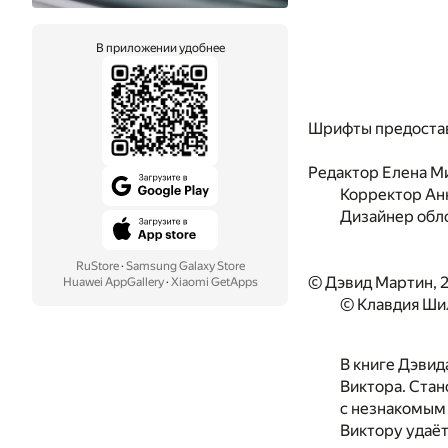
В приложении удобнее
Шрифты предоста
Редактор
Елена М
Корректор
Ан
Дизайнер обл
RuStore
·
Samsung Galaxy Store
© Дэвид Мартин, 
Huawei AppGallery
·
Xiaomi GetApps
© Клавдия Шил
В книге Дэвид
Виктора. Стан
с незнакомым
Виктору удаёт