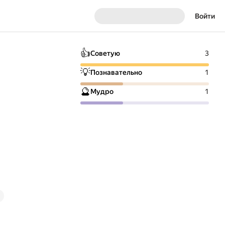
Войти
👍
Советую
3
💡
Познавательно
1
🔮
Мудро
1