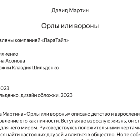
Дэвид Мартин
Орлы или вороны
влены компанией «ПараТайп»
илиенко
на Асонова
ожки
Клавдия Шильденко
2023
ьденко, дизайн обложки, 2023
а Мартина «Орлы или вороны» описано детство и взрослени
овление его как личности. Вступая во взрослую жизнь, он с
 для него миром. Руководствуясь положительными чертами
ся найти настоящих друзей и влиться в общество. Но те соб