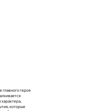
е главного героя
талкивается
 характера,
ытия, которые