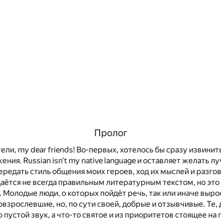
Пролог
ели, my dear friends! Во-первых, хотелось бы сразу извини
ения. Russian isn’t my native language и оставляет желать л
передать стиль общения моих героев, ход их мыслей и разго
аётся не всегда правильным литературным текстом, но это 
г. Молодые люди, о которых пойдёт речь, так или иначе выр
овзрослевшие, но, по сути своей, добрые и отзывчивые. Те, 
 пустой звук, а что-то святое и из приоритетов стоящее на