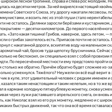
 широкой лесной тропинке, справа и слева рос молодняк. Н
улась на десятки метров. За ней виднелся настоящий хвойны
времена Советского Союза, эту дорогу накатали лесовозы, 
оммунистами, и возить лес из этой глуши стало нерентабельн
чти не осталось. Делянки заросли берёзами и кустарником
 покрытием — десятки километров. До первого населённого
ть. «Зато какая тишина! Грибов, наверное, здесь летом, — 
ысли о грибах захотелось есть. Припасов почти не осталось.
вернул с накатанной дороги, вскипятив воду на маленьком 
 ароматный чай, бросив туда щепотку брусничника. Сейчас
колько не беспокоил, он специально взял с собой провизии
идти. По пересечённой местности ему предстояло пройти о
 столько же обратно. Причём обратно будет сложнее из-з
вольно усмехнулся. Тяжёлого? Неужели он всё ещё верит в 
тчик в купе, этот удивительный человек с редким именем и 
 казался таким ненастоящим и таким нелепым, но в то же 
л в кармане холодную пятирублевую монетку, снова усмех
вая через лужи растаявшего апрельского снега, он вновь и
ь, как Николас взял из его рук монетку, медленно и с широ
никаких быстрых движений, так что она всё время оставалас