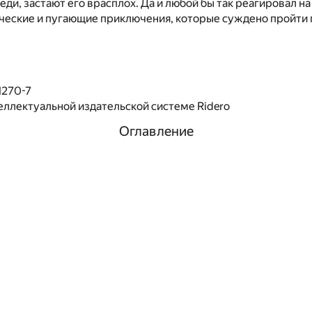
ди, застают его врасплох. Да и любой бы так реагировал н
ческие и пугающие приключения, которые суждено пройти 
1270-7
еллектуальной издательской системе Ridero
Оглавление