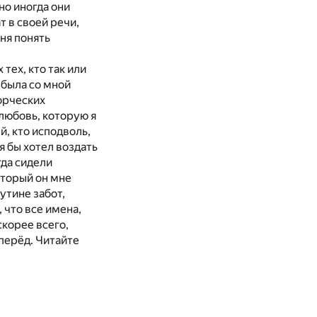
но иногда они
т в своей речи,
ня понять
тех, кто так или
 была со мной
орческих
 любовь, которую я
й, кто исподволь,
я бы хотел воздать
гда сидели
оторый он мне
утине забот,
 что все имена,
скорее всего,
вперёд. Читайте