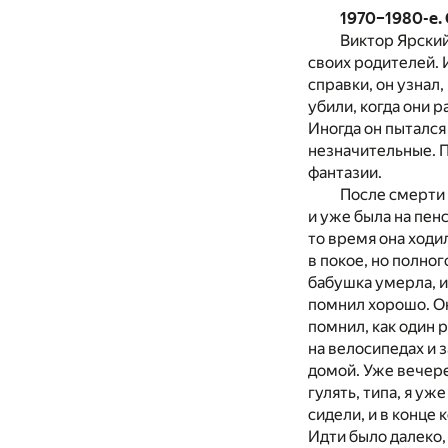
1970–1980-е.
Виктор Ярский
своих родителей. И
справки, он узнал
убили, когда они р
Иногда он пытался
незначительные. П
фантазии.
После смерти 
и уже была на пен
то время она ходи
в покое, но полног
бабушка умерла, и
помнил хорошо. Она
помнил, как один р
на велосипедах и з
домой. Уже вечере
гулять, типа, я уж
сидели, и в конце
Идти было далеко,