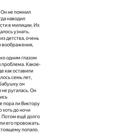
 Он не помнил
гда наводил
сти в милиции. Их
алось узнать.
из детства, очень
го воображения,
ько одним глазом
я проблема. Какое-
де как оставили
лось семь лет,
 Бабушку он
 не ругалась. Он
лись
не пора ли Виктору
о хоть до ночи
о. Потом ещё долго
шли его провожать.
астоящему попало.