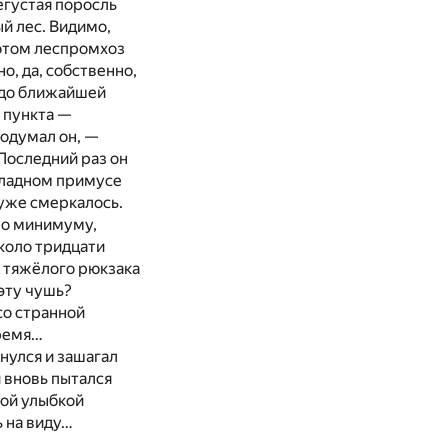
егустая поросль
й лес. Видимо,
потом леспромхоз
о, да, собственно,
, до ближайшей
 пункта —
подумал он, —
 Последний раз он
складном примусе
 уже смеркалось.
 по минимуму,
коло тридцати
а тяжёлого рюкзака
эту чушь?
со странной
время…
нулся и зашагал
 вновь пытался
кой улыбкой
ь на виду…