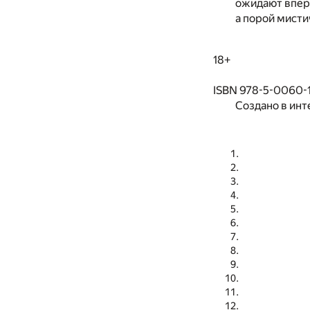
ожидают впере
а порой мисти
18+
ISBN 978-5-0060-
Создано в инт