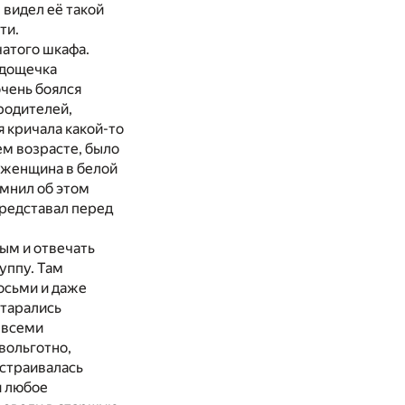
 видел её такой
ти.
чатого шкафа.
 дощечка
очень боялся
 родителей,
 кричала какой-то
ем возрасте, было
я женщина в белой
омнил об этом
 представал перед
ым и отвечать
уппу. Там
восьми и даже
старались
о всеми
вольготно,
ыстраивалась
и любое