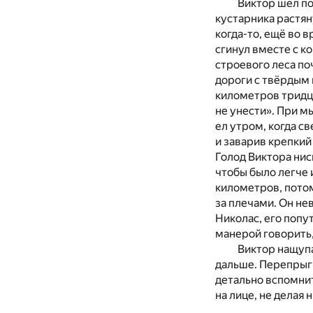
Виктор шёл по
кустарника растян
когда-то, ещё во 
сгинул вместе с к
строевого леса по
дороги с твёрдым
километров тридца
не унести». При м
ел утром, когда с
и заварив крепкий
Голод Виктора нис
чтобы было легче 
километров, потом
за плечами. Он не
Николас, его попу
манерой говорить,
Виктор нащупа
дальше. Перепрыги
детально вспомнит
на лице, не делая 