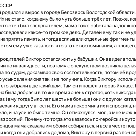
 СССР
 родился и вырос в городе Белозерск Вологодской области.
х не стало, когда ему было чуть больше трёх лет. Позже, ко
, что отец был следователем, мама тоже работала на должно
асследовали какое-то громкое дело. Деталей ему так и не уд
 напрягать память, и тогда всплывали отдельные фрагменты 
отом ему уже казалось, что это не воспоминания, а плод е
родителей Виктор остался жить у бабушки. Она видела тол
сии по инвалидности, поэтому с опекунством возникла цела
ла по судам, доказывая свою состоятельность, потом её вро
о усыновления она так и не получила. Когда Виктору исполни
 его забрали в детский дом. Там он и пошёл в первый класс.
 была добрая и в то же время очень строгая, хоть никогда и
аз (ему тогда было лет шесть не больше) они с другом ката
аехали к другу в гости. Его мама покормила их и спросила, 
ло, и на улице было темно. Он отмахнулся: мол, а мне можн
е взрослый. Почему-то тогда это казалось по-геройски крут
 концов мама сказала им обоим собираться, и все вместе по
 и когда они добрались до дома, Виктору в первый раз по-н