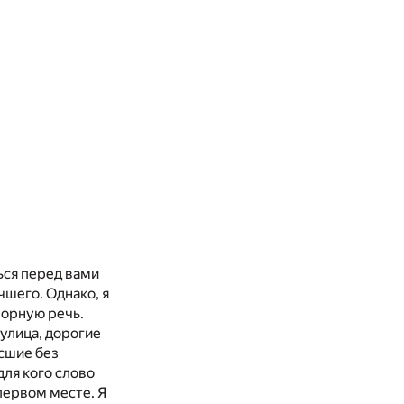
ться перед вами
учшего. Однако, я
ворную речь.
улица, дорогие
осшие без
для кого слово
 первом месте. Я