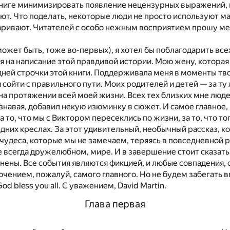
книге минимизировать появление нецензурных выражений, 
ют. Что поделать, некоторые люди не просто используют ма
варивают. Читателей с особо нежным восприятием прошу ме
ожет быть, тоже во-первых), я хотел бы поблагодарить всех 
я на написание этой правдивой истории. Мою жену, которая
дней строчки этой книги. Поддерживала меня в моменты тв
я сойти с правильного пути. Моих родителей и детей — за ту
на протяжении всей моей жизни. Всех тех близких мне люде
знавая, добавил некую изюминку в сюжет. И самое главное, 
 то, что мы с Виктором пересеклись по жизни, за то, что то
едних креслах. За этот удивительный, необычный рассказ, к
е чудеса, которые мы не замечаем, теряясь в повседневной р
е всегда дружелюбном, мире. И в завершение стоит сказать,
нены. Все события являются фикцией, и любые совпадения, 
ючением, пожалуй, самого главного. Но не будем забегать 
od bless you all. С уважением, David Martin.
Глава первая