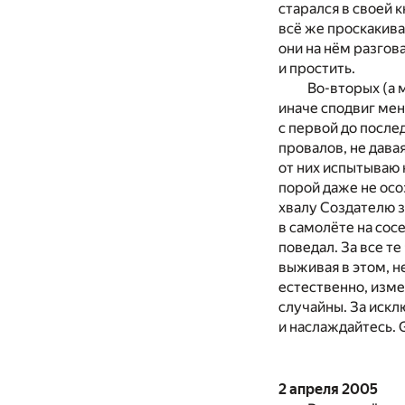
старался в своей 
всё же проскакива
они на нём разго
и простить.
Во-вторых (а м
иначе сподвиг мен
с первой до после
провалов, не дава
от них испытываю 
порой даже не осо
хвалу Создателю за
в самолёте на сос
поведал. За все т
выживая в этом, н
естественно, изме
случайны. За искл
и наслаждайтесь. G
2 апреля 2005