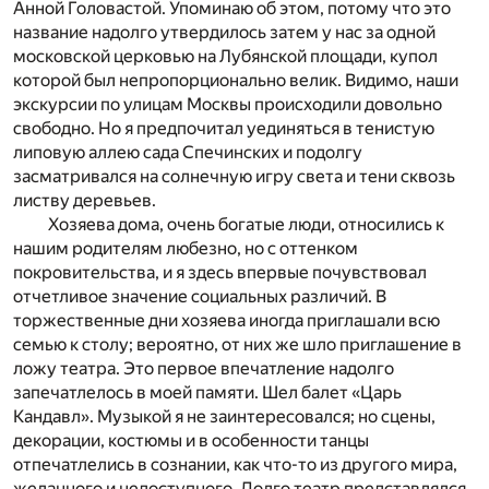
Анной Головастой. Упоминаю об этом, потому что это
название надолго утвердилось затем у нас за одной
московской церковью на Лубянской площади, купол
которой был непропорционально велик. Видимо, наши
экскурсии по улицам Москвы происходили довольно
свободно. Но я предпочитал уединяться в тенистую
липовую аллею сада Спечинских и подолгу
засматривался на солнечную игру света и тени сквозь
листву деревьев.
Хозяева дома, очень богатые люди, относились к
нашим родителям любезно, но с оттенком
покровительства, и я здесь впервые почувствовал
отчетливое значение социальных различий. В
торжественные дни хозяева иногда приглашали всю
семью к столу; вероятно, от них же шло приглашение в
ложу театра. Это первое впечатление надолго
запечатлелось в моей памяти. Шел балет «Царь
Кандавл». Музыкой я не заинтересовался; но сцены,
декорации, костюмы и в особенности танцы
отпечатлелись в сознании, как что-то из другого мира,
желанного и недоступного. Долго театр представлялся