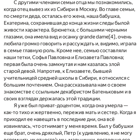
С другими членами семьи отца мы познакомились,
когда отец вывез их из Сибири в Москву. Во главе семьи,
по смерти деда, осталась его жена, наша бабушка,
Екатерина, сохранившая до конца жизни следы былой
живости характера. Брюнетка, с большими черными
глазами, она имела вид и осанку grande dame
[4]
, очень
любила громко говорить и рассуждать и, видимо, играла
в семье главную роль. Кроме нее, семью составляли
наши тетки, Софья Павловна и Елизавета Павловна;
первая была очень замкнутая и нам казалась злой
старой девой. Напротив, к Елизавете, бывшей
учительницей средней школы в Сибири, я относился с
большим почтением. Она рассказывала нам о своем
знакомстве с ссыльным декабристом Батеньковым и в
своих взглядах держалась этой традиции.
Я уже был приват-доцентом, когда она умерла —
как-то тихо и жертвенно, пережив мать и сестер. Когда я
приходил ее навещать в последние дни, она всё
извинялась, что отнимает у меня время. Был у бабушки
еще брат, очень дряхлый, Петр (к удивлению, я не могу
вспомнить их отчеств): мы, мальчишки, постоянно его