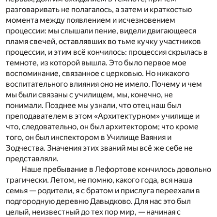
разговаривать не полагалось, а затем и краткостью
момента между появлением и исчезновением
процессии: мы слышали пение, видели двигающееся
пламя свечей, оставлявших во тьме кучку участников
процессии, и этим всё кончилось: процессия скрылась в
темноте, из которой вышла. Это было первое мое
воспоминание, связанное с церковью. Но никакого
воспитательного влияния оно не имело. Почему и чем
мы были связаны с училищем, мы, конечно, не
понимали. Позднее мы узнали, что отец наш был
преподавателем в этом «Архитектурном» училище и
что, следовательно, он был архитектором; что кроме
того, он был инспектором в Училище Ваяния и
Зодчества. Значения этих званий мы всё же себе не
представляли.
Наше пребывание в Лефортове кончилось довольно
трагически. Летом, не помню, какого года, вся наша
семья — родители, я с братом и прислуга переехали в
подгородную деревню Давыдково. Для нас это был
целый, неизвестный до тех пор мир, — начиная с