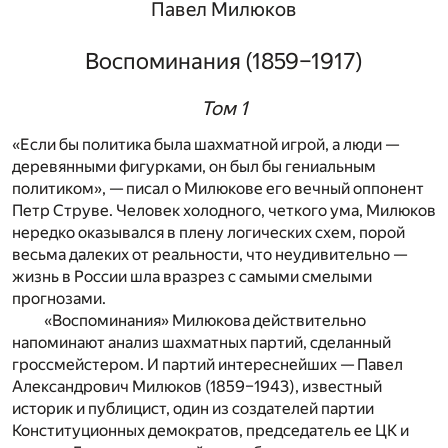
Павел Милюков
Воспоминания (1859–1917)
Том 1
«Если бы политика была шахматной игрой, а люди —
деревянными фигурками, он был бы гениальным
политиком», — писал о Милюкове его вечный оппонент
Петр Струве. Человек холодного, четкого ума, Милюков
нередко оказывался в плену логических схем, порой
весьма далеких от реальности, что неудивительно —
жизнь в России шла вразрез с самыми смелыми
прогнозами.
«Воспоминания» Милюкова действительно
напоминают анализ шахматных партий, сделанный
гроссмейстером. И партий интереснейших — Павел
Александрович Милюков (1859–1943), известный
историк и публицист, один из создателей партии
Конституционных демократов, председатель ее ЦК и