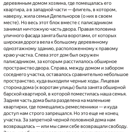
деревянным домом хозяина, где помещалась его
квартира, а в западной части — флигель, в котором,
наверху, жила семья Депельноров (о них в своем
месте). Но весь этот блок вместе с палисадником
занимал ничтожную часть двора. Правая половина
уличного фасада занята была воротами, от которых
широкая дорога вела к большому деревянному
одноэтажному зданию, расположенному к правому
краю участка. Слева этот дом был окружен
палисадником, за которым расстилалось обширное
пространство двора. Справа, между домом и забором
соседнего участка, оставалось сравнительно небольшое
пространство, куда выходили черные ходы. Лицевая
сторона дома (к воротам улицы) была занята обширной
барской квартирой, в которой поместилась наша семья.
Задняя часть дома была разделена на маленькие
квартирки, где помещались ремесленники — и куда
доступ нам строго запрещался. Но это еще не конец
участка. За запретной черной половиной дома нам
возвращалась — или мы сами себе возвращали свободу.