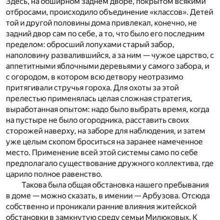
Здесь, на обширном заднем дворе, покрытом всякими
отбросами, происходило объединение «классов». Детей
той и другой половины дома привлекал, конечно, не
задний двор сам по себе, а то, что было его последним
пределом: обросший лопухами старый забор,
наполовину развалившийся, а за ним — чужое царство, с
аппетитными яблочными деревьями у самого забора, и
с огородом, в котором всю детвору неотразимо
притягивали стручья гороха. Для охоты за этой
прелестью применялась целая сложная стратегия,
выработанная опытом: надо было выбрать время, когда
на пустыре не было огородника, расставить своих
сторожей наверху, на заборе для наблюдения, и затем
уже целым скопом броситься на заранее намеченное
место. Применение всей этой системы само по себе
предполагало существование дружного коллектива, где
царило полное равенство.
Такова была общая обстановка нашего пребывания
в доме — можно сказать, в имении — Арбузова. Отсюда
собственно и проникали ранние влияния житейской
обстановки в замкнутую среду семьи Милюковых. К