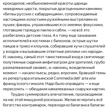
крокодилов; необыкновенной красоты царицы
неведомых царств, покрытые драгоценными камнями;
«битвы русских с кабардинцами», сопровождаемые
настоящими холостыми ружейными выстрелами из
пушек; факиры, упражнявшиеся со змеями; фокусники,
глотавшие горящую паклю и сабли, — на всё это
разбегались детские глаза. А к тому еще зазывания
исполнителей в костюмах с балконов, острые шутки
паяцов в трико и клоунов, собиравшие кучи слушателей
у входов и вызывавшие ответные реплики «из народа».
И, наконец, самый этот таинственный вход в святилище:
полутемные сидения амфитеатром для зрителей, грубо
размалеванный занавес, и, наконец, вожделенный
момент — начало пьесы, редко, впрочем, бравшей темы
из репертуара итальянской Commedia dell' arte или
французского гиньоля. Надо было оправдать — и еще
пересолить — обещания намалеванных снаружи картин.
Трудно суммировать впечатление, производимое
на нас этой мишурной роскошью. Желая исчерпать всё
богатство контрамарок, переходя из балагана в балаган