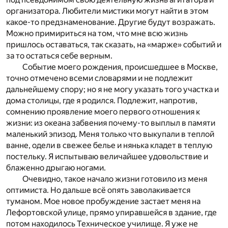
организатора. Любители мистики могут найти в этом
какое-то предзнаменование. Другие будут возражать.
Можно примириться на том, что мне всю жизнь
пришлось оставаться, так сказать, на «марже» событий и
за то остаться себе верным.
Событие моего рождения, происшедшее в Москве,
точно отмечено всеми словарями и не подлежит
дальнейшему спору; но я не могу указать того участка и
дома столицы, где я родился. Подлежит, напротив,
сомнению проявление моего первого отношения к
жизни: из океана забвения почему-то выплыл в памяти
маленький эпизод. Меня только что выкупали в теплой
ванне, одели в свежее белье и нянька кладет в теплую
постельку. Я испытываю величайшее удовольствие и
блаженно дрыгаю ногами.
Очевидно, такое начало жизни готовило из меня
оптимиста. Но дальше всё опять заволакивается
туманом. Мое новое пробуждение застает меня на
Лефортовской улице, прямо упиравшейся в здание, где
потом находилось Техническое училище. Я уже не