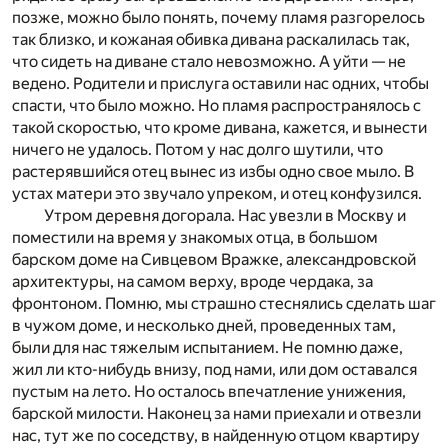
позже, можно было понять, почему пламя разгорелось
так близко, и кожаная обивка дивана раскалилась так,
что сидеть на диване стало невозможно. А уйти — не
ведено. Родители и прислуга оставили нас одних, чтобы
спасти, что было можно. Но пламя распространялось с
такой скоростью, что кроме дивана, кажется, и вынести
ничего не удалось. Потом у нас долго шутили, что
растерявшийся отец вынес из избы одно свое мыло. В
устах матери это звучало упреком, и отец конфузился.
Утром деревня догорала. Нас увезли в Москву и
поместили на время у знакомых отца, в большом
барском доме на Сивцевом Вражке, александровской
архитектуры, на самом верху, вроде чердака, за
фронтоном. Помню, мы страшно стеснялись сделать шаг
в чужом доме, и несколько дней, проведенных там,
были для нас тяжелым испытанием. Не помню даже,
жил ли кто-нибудь внизу, под нами, или дом оставался
пустым на лето. Но осталось впечатление унижения,
барской милости. Наконец за нами приехали и отвезли
нас, тут же по соседству, в найденную отцом квартиру