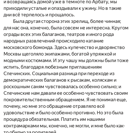
и возвращаясь домой уже в темноте по Арбату, мы
приходили усталые и опаздывали к ужину. Но в такие
дни всё терпелось и прощалось.
Была другая сторона этих зрелищ, более чинная;
для нас она, конечно, была совсем не интересна. Кругом
ограды всех этих балаганов, театров и иного рода
народных развлечений происходило катание
московского бомонда. Здесь купечество и дворянство
Москвы щеголяло экипажами, богатой упряжкой и
модными костюмами. И эту чашу мы должны были тоже
испить, благодаря любезным приглашениям
Спечинских. Социальная разница при переходе из
демократических балаганов к рысакам, коляскам и
роскошным саням чувствовалась особенно сильно; и
Спечинские нам давали ее особенно чувствовать своим
покровительственным обращением. Я не понимал еще,
почему, но мне это обращение отравляло всё
удовольствие и было особенно противно. Но это была
процедура обязательная. Платить им нашими
контрамарками мы, конечно, не могли, и мне было как-
то обидно за родителей.