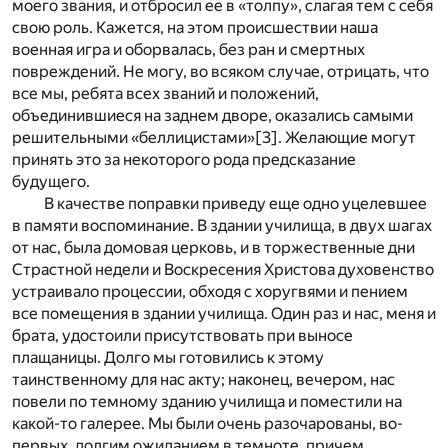
моего звания, и отбросил ее в «толпу», слагая тем с себя
свою роль. Кажется, на этом происшествии наша
военная игра и оборвалась, без ран и смертных
повреждений. Не могу, во всяком случае, отрицать, что
все мы, ребята всех званий и положений,
объединившиеся на заднем дворе, оказались самыми
решительными «беллицистами»
[3]
. Желающие могут
принять это за некоторого рода предсказание
будущего.
В качестве поправки приведу еще одно уцелевшее
в памяти воспоминание. В здании училища, в двух шагах
от нас, была домовая церковь, и в торжественные дни
Страстной недели и Воскресения Христова духовенство
устраивало процессии, обходя с хоругвями и пением
все помещения в здании училища. Один раз и нас, меня и
брата, удостоили присутствовать при выносе
плащаницы. Долго мы готовились к этому
таинственному для нас акту; наконец, вечером, нас
повели по темному зданию училища и поместили на
какой-то галерее. Мы были очень разочарованы, во-
первых, долгим ожиданием в темноте, причем