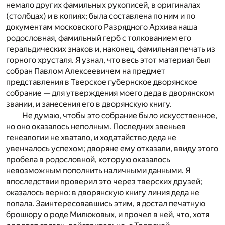
немало других фамильных рукописей, в оригиналах
(столбцах) и в копиях; была составлена по ним и по
документам московского Разрядного Архива наша
родословная, фамильный герб с толкованием его
геральдических знаков и, наконец, фамильная печать из
горного хрусталя. Я узнал, что весь этот материал был
собран Павлом Алексеевичем на предмет
представления в Тверское губернское дворянское
собрание — для утверждения моего деда в дворянском
звании, и занесения его в дворянскую книгу.
Не думаю, чтобы это собрание было искусственное,
но оно оказалось неполным. Последних звеньев
генеалогии не хватало, и ходатайство деда не
увенчалось успехом; дворяне ему отказали, ввиду этого
пробела в родословной, которую оказалось
невозможным пополнить наличными данными. Я
впоследствии проверил это через тверских друзей;
оказалось верно: в дворянскую книгу линия деда не
попала. Заинтересовавшись этим, я достал печатную
брошюру о роде Милюковых, и прочел в ней, что, хотя