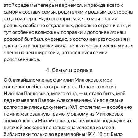
этой среде мы теперь и вернемся, и прежде всего к
самому составу семьи, родителям и родным со стороны
отца и матери. Надо оговориться, что мои знания
родных, особенно отдаленных, довольно ограничены, и
тут особенно возможны поправки и дополнения: наш
родовой быт был, очевидно, в состоянии разложения и
сделать эти поправки могут только оставшиеся в живых
члены нашей широкой и, разросшейся семьи
родственников.
4. Семья и родные
О ближайших членах фамилии Милюковых мои
сведения особенно ограничены. Я знаю, что отец
Николая Павловича, моего отца, — и, стало быть, мой
дед назывался Павлом Алексеевичем. У нас в семье
долго хранились документы XVII столетия — я особенно
помню жалованную грамоту одному из Милюковых
эпохи Алексея Михайловича, на шелковой подкладке и с
висячей восковой печатью: она исчезла из моей
библиотеки только во время войны 1914-18 г.г. Было