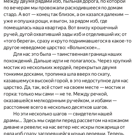
между двумя рядами изб, пыльная дорога, по которой
по вечерам мы провожали расходившееся по домам
стадо. А вот — конец так близок, а он казался далеким —
уже и опушка рощи, и выгон, за рядом изб, где
помещалась наша квартира. Вот внизу крошечный
ручей, дугой охвативший зады изб и отделивший их; от
«того берега», сразу и круто поднимавшегося в какое-то
другое неведомое царство: «Волынское»…
Для нас это была — таинственная граница наших
похождений. Дальше идти не полагалось. Через хрупкий
мостик из нескольких жердей, перекрытых двумя
тонкими досками, тропинка шла вверх по скату,
казавшемуся высокой горой, в это недоступное для нас
царство. Да, так, всё стоит на своем месте — мостик и
горка: только мы сами — не те. Между речкой,
оказавшейся мелкодонным ручейком, и избами —
расстояние всего в несколько десятков шагов.
Но эти несколько шагов — свидетели нашей
драмы… Здесь мы сидели перед рассветом на кожаном
диване и ревели; на нас ветер нес искры пожарища от
ряда изб сразу загоревшейся ночью деревни. Теперь,