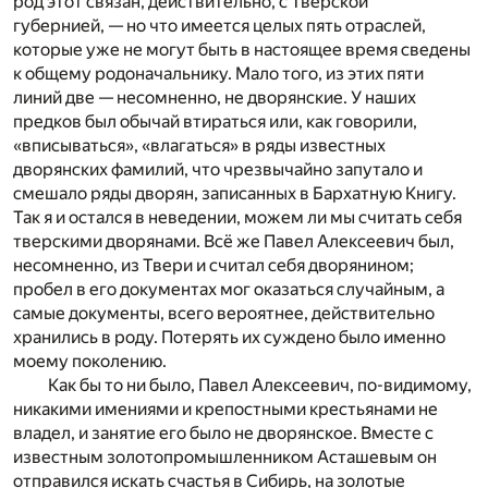
род этот связан, действительно, с Тверской
губернией, — но что имеется целых пять отраслей,
которые уже не могут быть в настоящее время сведены
к общему родоначальнику. Мало того, из этих пяти
линий две — несомненно, не дворянские. У наших
предков был обычай втираться или, как говорили,
«вписываться», «влагаться» в ряды известных
дворянских фамилий, что чрезвычайно запутало и
смешало ряды дворян, записанных в Бархатную Книгу.
Так я и остался в неведении, можем ли мы считать себя
тверскими дворянами. Всё же Павел Алексеевич был,
несомненно, из Твери и считал себя дворянином;
пробел в его документах мог оказаться случайным, а
самые документы, всего вероятнее, действительно
хранились в роду. Потерять их суждено было именно
моему поколению.
Как бы то ни было, Павел Алексеевич, по-видимому,
никакими имениями и крепостными крестьянами не
владел, и занятие его было не дворянское. Вместе с
известным золотопромышленником Асташевым он
отправился искать счастья в Сибирь, на золотые