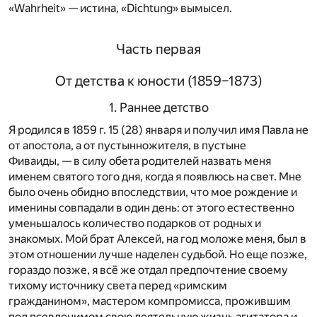
«Wahrheit» — истина, «Dichtung» вымысел.
Часть первая
От детства к юности (1859–1873)
1. Раннее детство
Я родился в 1859 г. 15 (28) января и получил имя Павла не
от апостола, а от пустынножителя, в пустыне
Фиваиды, — в силу обета родителей назвать меня
именем святого того дня, когда я появлюсь на свет. Мне
было очень обидно впоследствии, что мое рождение и
именины совпадали в один день: от этого естественно
уменьшалось количество подарков от родных и
знакомых. Мой брат Алексей, на год моложе меня, был в
этом отношении лучше наделен судьбой. Но еще позже,
гораздо позже, я всё же отдал предпочтение своему
тихому источнику света перед «римским
гражданином», мастером компромисса, прожившим
под псевдонимом свою деятельную жизнь агитатора и