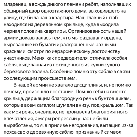
младенец, а вождь дикого племени ребят, наполнявших
обширный двор одноэтажного дома, выходившего на
улицу, где была наша квартира. Наш главный штаб
находился на деревянном крыльце, куда выходила
черная половина квартиры. Организованность нашей
армии доказывалась тем, что мы раздавали ордена,
вырезанные из бумаги и раскрашенные разными
красками, смотря по иерархическому достоинству
участников. Меня, как предводителя, отличала особая
сабля, выделанная из похищенного из кухни сухого
березового полена. Особенно помню эту саблю в связи
со следующим происшествием.
В нашей армии не хватало дисциплины, и, не помню
почему, произошло восстание. Помню себя на высоте
крыльца, держащим благородную речь к бунтовщикам,
которые всем кагалом шумели внизу, под крыльцом. Так
как моя речь, очевидно, не произвела благоприятного
впечатления, а меры репрессии у нас не были
выработаны, то я, в приливе негодования, вытащил из-за
пояса свою деревянную саблю, признанный символ