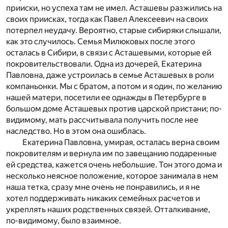
прииски, но успеха там не имел. Асташевы разжились на
своих приисках, тогда как Павел Алексеевич на своих
потерпел неудачу. Вероятно, старые сибиряки слышали,
как это случилось. Семья Милюковых после этого
осталась в Сибири, в связи с Асташевыми, которые ей
покровительствовали. Одна из дочерей, Екатерина
Павловна, даже устроилась в семье Асташевых в роли
компаньонки. Мы с братом, а потом и я один, по желанию
нашей матери, посетили ее однажды в Петербурге в
большом доме Асташевых против царской пристани; по-
видимому, мать рассчитывала получить после нее
наследство. Но в этом она ошиблась.
Екатерина Павловна, умирая, осталась верна своим
покровителям и вернула им по завещанию подаренные
ей средства, кажется очень небольшие. Тон этого дома и
несколько неясное положение, которое занимала в нем
наша тетка, сразу мне очень не понравились, и я не
хотел поддерживать никаких семейных расчетов и
укреплять наших родственных связей. Отталкивание,
по-видимому, было взаимное.