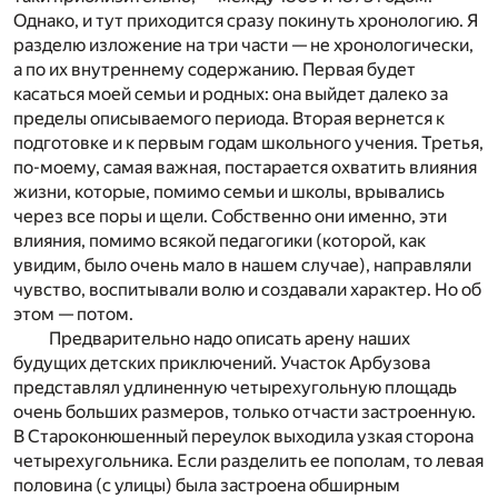
Однако, и тут приходится сразу покинуть хронологию. Я
разделю изложение на три части — не хронологически,
а по их внутреннему содержанию. Первая будет
касаться моей семьи и родных: она выйдет далеко за
пределы описываемого периода. Вторая вернется к
подготовке и к первым годам школьного учения. Третья,
по-моему, самая важная, постарается охватить влияния
жизни, которые, помимо семьи и школы, врывались
через все поры и щели. Собственно они именно, эти
влияния, помимо всякой педагогики (которой, как
увидим, было очень мало в нашем случае), направляли
чувство, воспитывали волю и создавали характер. Но об
этом — потом.
Предварительно надо описать арену наших
будущих детских приключений. Участок Арбузова
представлял удлиненную четырехугольную площадь
очень больших размеров, только отчасти застроенную.
В Староконюшенный переулок выходила узкая сторона
четырехугольника. Если разделить ее пополам, то левая
половина (с улицы) была застроена обширным