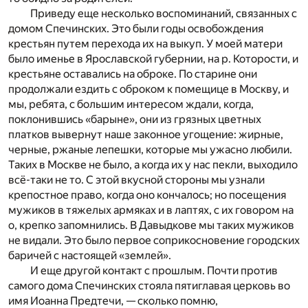
Приведу еще несколько воспоминаний, связанных с
домом Спечинских. Это были годы освобождения
крестьян путем перехода их на выкуп. У моей матери
было именье в Ярославской губернии, на р. Которости, и
крестьяне оставались на оброке. По старине они
продолжали ездить с оброком к помещице в Москву, и
мы, ребята, с большим интересом ждали, когда,
поклонившись «барыне», они из грязных цветных
платков вывернут наше законное угощение: жирные,
черные, ржаные лепешки, которые мы ужасно любили.
Таких в Москве не было, а когда их у нас пекли, выходило
всё-таки не то. С этой вкусной стороны мы узнали
крепостное право, когда оно кончалось; но посещения
мужиков в тяжелых армяках и в лаптях, с их говором на
о, крепко запомнились. В Давыдкове мы таких мужиков
не видали. Это было первое соприкосновение городских
баричей с настоящей «землей».
И еще другой контакт с прошлым. Почти против
самого дома Спечинских стояла пятиглавая церковь во
имя Иоанна Предтечи, — сколько помню,