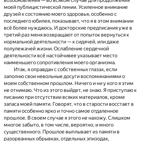
возобновления — во всяком случае для продолжения
моей публицистической линии. Усиленное внимание
друзей к состоянию моего здоровья, особенно с
последнего юбилея, показывает, что я в этом внимании
всё более нуждаюсь. И докторские предписания уже в
третий раз меня возвращают от попыток вернуться к
нормальной деятельности — к сидячей, или даже
полулежачей жизни. Ослабление сердечной
деятельности всё настойчивее указывает место
наименьшего сопротивления моего организма.
Итак, я оправдан с собственных глазах, если
заполню свои невольные досуги воспоминаниями о
моем собственном прошлом. Ничего и ни у кого я этим
не отнимаю. Что из этого выйдет, не знаю. Я приступаю к
писанию при отсутствии всяких материалов, кроме
запаса моей памяти. Говорят, что в старости восстает в
памяти особенно ярко и точно самое отдаленное
прошлое. В своем случае я этого не нахожу. Слишком
многое забыто, в том числе, вероятно, и много
существенного. Прошлое выплывает из памяти в
разорванных обрывках, отдельных эпизодах,