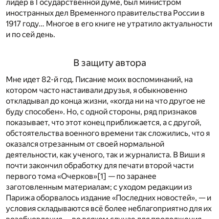
лидер в Государственной думе, был министром
иностранных дел Временного правительства России в
1917 году… Многое в его книге не утратило актуальности
и по сей день.
В защиту автора
Мне идет 82-й год. Писание моих воспоминаний, на
котором часто настаивали друзья, я обыкновенно
откладывал до конца жизни, «когда ни на что другое не
буду способен». Но, с одной стороны, ряд признаков
показывает, что этот конец приближается, а с другой,
обстоятельства военного времени так сложились, что я
оказался отрезанным от своей нормальной
деятельности, как ученого, так и журналиста. В Виши я
почти закончил обработку для печати второй части
первого тома «Очерков»
[1]
— по заранее
заготовленным материалам; с уходом редакции из
Парижа оборвалось издание «Последних новостей», — и
условия складываются всё более неблагоприятно для их