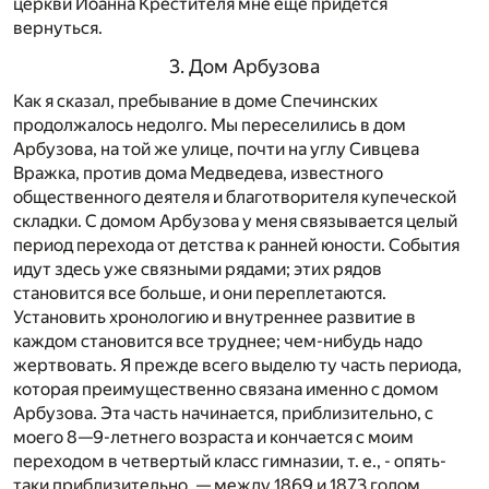
церкви Иоанна Крестителя мне еще придется
вернуться.
3. Дом Арбузова
Как я сказал, пребывание в доме Спечинских
продолжалось недолго. Мы переселились в дом
Арбузова, на той же улице, почти на углу Сивцева
Вражка, против дома Медведева, известного
общественного деятеля и благотворителя купеческой
складки. С домом Арбузова у меня связывается целый
период перехода от детства к ранней юности. События
идут здесь уже связными рядами; этих рядов
становится все больше, и они переплетаются.
Установить хронологию и внутреннее развитие в
каждом становится все труднее; чем-нибудь надо
жертвовать. Я прежде всего выделю ту часть периода,
которая преимущественно связана именно с домом
Арбузова. Эта часть начинается, приблизительно, с
моего 8—9-летнего возраста и кончается с моим
переходом в четвертый класс гимназии, т. е., - опять-
таки приблизительно, — между 1869 и 1873 годом.