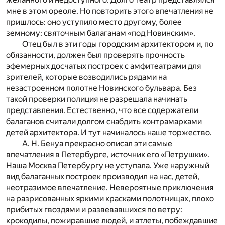
мне в этом ореоле. Но повторить этого впечатления не
пришлось: оно уступило место другому, более
земному: святочным балаганам «под Новинским».
Отец был в эти годы городским архитектором и, по
обязанности, должен был проверять прочность
эфемерных досчатых построек с амфитеатрами для
зрителей, которые возводились рядами на
незастроенном полотне Новинского бульвара. Без
такой проверки полиция не разрешала начинать
представления. Естественно, что все содержатели
балаганов считали долгом снабдить контрамарками
детей архитектора. И тут начиналось наше торжество.
А. Н. Бенуа прекрасно описал эти самые
впечатления в Петербурге, источник его «Петрушки».
Наша Москва Петербургу не уступала. Уже наружный
вид балаганных построек производил на нас, детей,
неотразимое впечатление. Невероятные приключения
на разрисованных яркими красками полотнищах, плохо
прибитых гвоздями и развевавшихся по ветру:
крокодилы, пожиравшие людей, и атлеты, побеждавшие