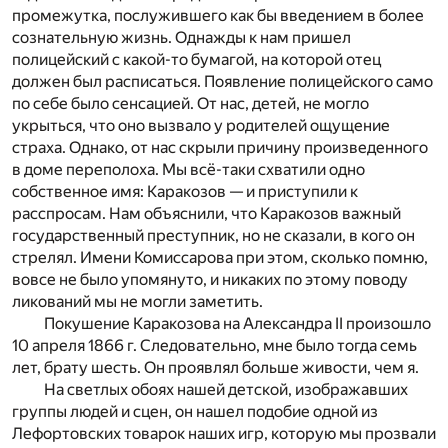
промежутка, послужившего как бы введением в более
сознательную жизнь. Однажды к нам пришел
полицейский с какой-то бумагой, на которой отец
должен был расписаться. Появление полицейского само
по себе было сенсацией. От нас, детей, не могло
укрыться, что оно вызвало у родителей ощущение
страха. Однако, от нас скрыли причину произведенного
в доме переполоха. Мы всё-таки схватили одно
собственное имя: Каракозов — и приступили к
расспросам. Нам объяснили, что Каракозов важный
государственный преступник, но не сказали, в кого он
стрелял. Имени Комиссарова при этом, сколько помню,
вовсе не было упомянуто, и никаких по этому поводу
ликований мы не могли заметить.
Покушение Каракозова на Александра II произошло
10 апреля 1866 г. Следовательно, мне было тогда семь
лет, брату шесть. Он проявлял больше живости, чем я.
На светлых обоях нашей детской, изображавших
группы людей и сцен, он нашел подобие одной из
Лефортовских товарок наших игр, которую мы прозвали