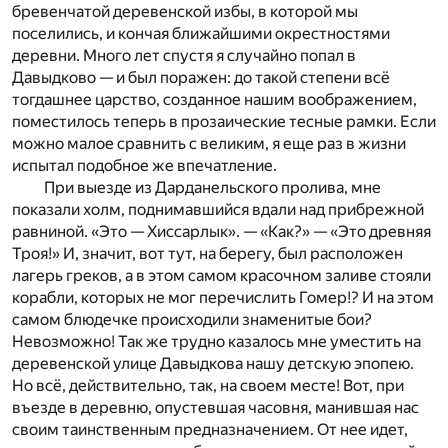
бревенчатой деревенской избы, в которой мы
поселились, и кончая ближайшими окрестностями
деревни. Много лет спустя я случайно попал в
Давыдково — и был поражен: до такой степени всё
тогдашнее царство, созданное нашим воображением,
поместилось теперь в прозаические тесные рамки. Если
можно малое сравнить с великим, я еще раз в жизни
испытал подобное же впечатление.
При выезде из Дарданельского пролива, мне
показали холм, поднимавшийся вдали над прибрежной
равниной. «Это — Хиссарлык». — «Как?» — «Это древняя
Троя!» И, значит, вот тут, на берегу, был расположен
лагерь греков, а в этом самом красочном заливе стояли
корабли, которых не мог перечислить Гомер!? И на этом
самом блюдечке происходили знаменитые бои?
Невозможно! Так же трудно казалось мне уместить на
деревенской улице Давыдкова нашу детскую эпопею.
Но всё, действительно, так, на своем месте! Вот, при
въезде в деревню, опустевшая часовня, манившая нас
своим таинственным предназначением. От нее идет,