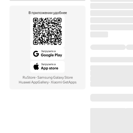
В приложении удобнее
RuStore
·
Samsung Galaxy Store
Huawei AppGallery
·
Xiaomi GetApps