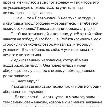
против меня класс и всех потихоньку — так, чтобы это
не ускользнуло от моих глаз, но учительница
не слышала, — науськивала:
— Не ешьте у Платоновой. У неё тухлые огурцы
и картошка прошлогодняя — отравитесь. На тебе мой
помидор, хочешь? Только сегодня сорвала с грядки.
Она была отличницей и, конечно, у неё в этой войне
шансов на победу было больше. Ребята косились в мою
сторону и потихоньку отворачивались, игнорируя
угощение. Было обидно до слёз. А учительница так
ничего и не заметила.
И единственным человеком, который меня
поддержал, была Оля. Она повернулась к моей
обидчице, выслушав про «не ешь у неё», и довольно
резко заявила:
— С чего вдруг?
И когда та завела свою песню про «тухлые огурцы»,
оборвала на полуслове:
— Да пошла ты! — и потянулась к моим огурцам —
тем самым, свеженьким, которые мы с мамой накануне