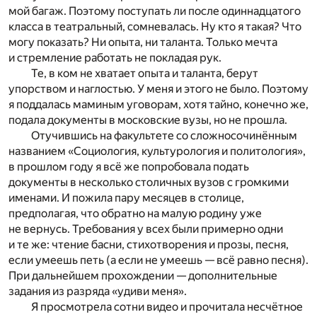
мой багаж. Поэтому поступать ли после одиннадцатого
класса в театральный, сомневалась. Ну кто я такая? Что
могу показать? Ни опыта, ни таланта. Только мечта
и стремление работать не покладая рук.
Те, в ком не хватает опыта и таланта, берут
упорством и наглостью. У меня и этого не было. Поэтому
я поддалась маминым уговорам, хотя тайно, конечно же,
подала документы в московские вузы, но не прошла.
Отучившись на факультете со сложносочинённым
названием «Социология, культурология и политология»,
в прошлом году я всё же попробовала подать
документы в несколько столичных вузов с громкими
именами. И пожила пару месяцев в столице,
предполагая, что обратно на малую родину уже
не вернусь. Требования у всех были примерно одни
и те же: чтение басни, стихотворения и прозы, песня,
если умеешь петь (а если не умеешь — всё равно песня).
При дальнейшем прохождении — дополнительные
задания из разряда «удиви меня».
Я просмотрела сотни видео и прочитала несчётное