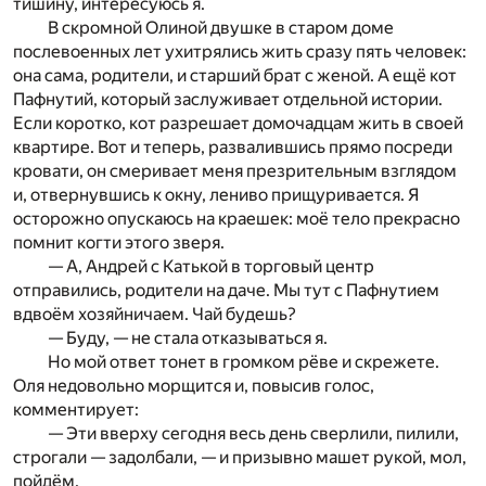
тишину, интересуюсь я.
В скромной Олиной двушке в старом доме
послевоенных лет ухитрялись жить сразу пять человек:
она сама, родители, и старший брат с женой. А ещё кот
Пафнутий, который заслуживает отдельной истории.
Если коротко, кот разрешает домочадцам жить в своей
квартире. Вот и теперь, развалившись прямо посреди
кровати, он смеривает меня презрительным взглядом
и, отвернувшись к окну, лениво прищуривается. Я
осторожно опускаюсь на краешек: моё тело прекрасно
помнит когти этого зверя.
— А, Андрей с Катькой в торговый центр
отправились, родители на даче. Мы тут с Пафнутием
вдвоём хозяйничаем. Чай будешь?
— Буду, — не стала отказываться я.
Но мой ответ тонет в громком рёве и скрежете.
Оля недовольно морщится и, повысив голос,
комментирует:
— Эти вверху сегодня весь день сверлили, пилили,
строгали — задолбали, — и призывно машет рукой, мол,
пойдём.