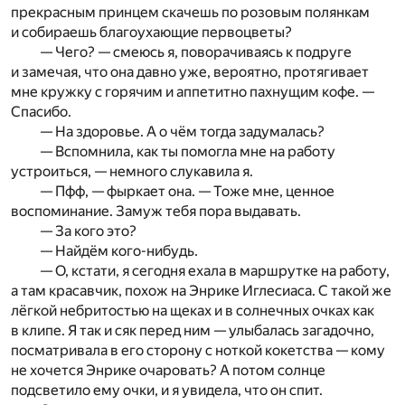
прекрасным принцем скачешь по розовым полянкам
и собираешь благоухающие первоцветы?
— Чего? — смеюсь я, поворачиваясь к подруге
и замечая, что она давно уже, вероятно, протягивает
мне кружку с горячим и аппетитно пахнущим кофе. —
Спасибо.
— На здоровье. А о чём тогда задумалась?
— Вспомнила, как ты помогла мне на работу
устроиться, — немного слукавила я.
— Пфф, — фыркает она. — Тоже мне, ценное
воспоминание. Замуж тебя пора выдавать.
— За кого это?
— Найдём кого-нибудь.
— О, кстати, я сегодня ехала в маршрутке на работу,
а там красавчик, похож на Энрике Иглесиаса. С такой же
лёгкой небритостью на щеках и в солнечных очках как
в клипе. Я так и сяк перед ним — улыбалась загадочно,
посматривала в его сторону с ноткой кокетства — кому
не хочется Энрике очаровать? А потом солнце
подсветило ему очки, и я увидела, что он спит.