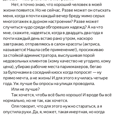
Нет, я точно знаю, что хороший человек в моей
жизни появится. Но не сейчас. Разве может он отыскать
меня, когда я почти каждый вечер бреду мимо серых
многоэтажек в дурном настроении? Разве может
случиться чудо среди обгоревших надежд? А на что
мне, скажите, надеяться, когда в двадцать два года я
почти каждый день встаю рано утром, наскоро
завтракаю, отправляюсь в салон красоты (актриса,
называется! Нашла себе применение!), просиживаю
за стойкой администратора, выслушивая порой
недовольных клиентов (кому качество не угодило, кому
цена), убираю рабочие места парикмахеров, бегаю
за булочками в соседний киоск когда попросят — ну
прямо мечта, а не жизнь! И для этого я училась четыре
года. Уж лучше бы опросы на улицах проводила.
Или не лучше?
Так хочется, чтобы всё было хорошо! И вроде бы всё
нормально, но не так, как хочется.
Оля говорит, что для этого нужно стараться, а я
опустила руки. Да, я, может, такая инертная, но когда