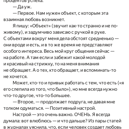
процентов успеха.
— Да уж.
— Первое. Нам нужен объект, с которым эта
взаимная любовь возникнет.
Я пишу: «Объект» (звучит как-то странно и не по-
живому), и задумчиво зависаю с ручкой в руке.
С объектами вокруг меня дела обстоят средненько —
они вроде и есть, и в то же время не представляют
особого интереса. Весь мой круг общения сейчас —
на работе. А там если и забежит какой молодой
и красивый на стрижку, то на меня внимания
не обращает. А о тех, кто обращает, и вспоминать-то
не хочется.
Может, кто-то и привык работать с тем, что есть («я
его слепила из того, что было»), но мне всегда нужно
что-то другое, что-то б
о
льшее.
— Второе, — продолжает подруга, не давая мне
толком одуматься. — Позитивный настрой.
Настрой — это очень важно. ОЧЕНЬ. Я всегда
думала: вот влюблюсь — и что дальше? Из пары статей
в журналах уяснила, что, если человек создает любовь