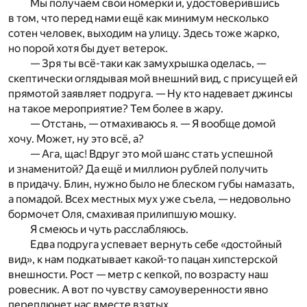
Мы получаем свои номерки и, удостоверившись
в том, что перед нами ещё как минимум несколько
сотен человек, выходим на улицу. Здесь тоже жарко,
но порой хотя бы дует ветерок.
— Зря ты всё-таки как замухрышка оделась, —
скептически оглядывая мой внешний вид, с присущей ей
прямотой заявляет подруга. — Ну кто надевает джинсы
на такое мероприятие? Тем более в жару.
— Отстань, — отмахиваюсь я. — Я вообще домой
хочу. Может, ну это всё, а?
— Ага, щас! Вдруг это мой шанс стать успешной
и знаменитой? Да ещё и миллион рублей получить
в придачу. Блин, нужно было не блеском губы намазать,
а помадой. Всех местных мух уже съела, — недовольно
бормочет Оля, смахивая прилипшую мошку.
Я смеюсь и чуть расслабляюсь.
Едва подруга успевает вернуть себе «достойный
вид», к нам подкатывает какой-то пацан хипстерской
внешности. Рост — метр с кепкой, по возрасту наш
ровесник. А вот по чувству самоуверенности явно
переплюнет нас вместе взятых.