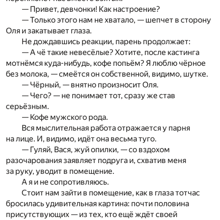
— Привет, девчонки! Как настроение?
— Только этого нам не хватало, — шепчет в сторону
Оля и закатывает глаза.
Не дождавшись реакции, парень продолжает:
— А чё такие невесёлые? Хотите, после кастинга
мотнёмся куда-нибудь, кофе попьём? Я люблю чёрное
без молока, — смеётся он собственной, видимо, шутке.
— Чёрный, — внятно произносит Оля.
— Чего? — не понимает тот, сразу же став
серьёзным.
— Кофе мужского рода.
Вся мыслительная работа отражается у парня
на лице. И, видимо, идёт она весьма туго.
— Гуляй, Вася, жуй опилки, — со вздохом
разочарования заявляет подруга и, схватив меня
за руку, уводит в помещение.
А я и не сопротивляюсь.
Стоит нам зайти в помещение, как в глаза тотчас
бросилась удивительная картина: почти половина
присутствующих — из тех, кто ещё ждёт своей