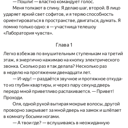
— Пошли! — властно командует голос.
Меня толкают в спину. Я делаю шаг, второй. В лицо
ударяет яркий свет софитов, и я теряю способность
ориентироваться в пространстве, двигаться, думать. Я
помню только одно: я — участница телешоу
«Лаборатория чувств».
Глава 1
Легко взбежав по внушительным ступенькам на третий
этаж, я энергично нажимаю на кнопку электрического
звонка. Сколько раз я так делала? Несколько раз
в неделю на протяжении двенадцати лет.
— И-иду! — раздаётся звучное и протяжное откуда-
то из глубин квартиры, и через пару секунд дверь
передо мной приветливо распахивается. — Привет!
Проходи.
Оля, одной рукой вытирая мокрые волосы, другой
проворно закрывает за мной дверь на замок и шлёпает
в комнату босыми ногами.
— А твои где? — вслушиваясь в неожиданную