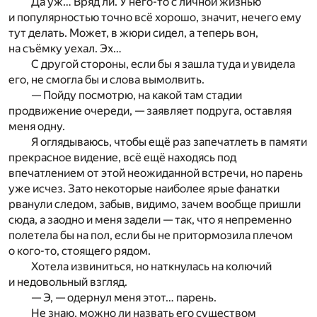
Да уж… Вряд ли. У него-то с личной жизнью
и популярностью точно всё хорошо, значит, нечего ему
тут делать. Может, в жюри сидел, а теперь вон,
на съёмку уехал. Эх…
С другой стороны, если бы я зашла туда и увидела
его, не смогла бы и слова вымолвить.
— Пойду посмотрю, на какой там стадии
продвижение очереди, — заявляет подруга, оставляя
меня одну.
Я оглядываюсь, чтобы ещё раз запечатлеть в памяти
прекрасное видение, всё ещё находясь под
впечатлением от этой неожиданной встречи, но парень
уже исчез. Зато некоторые наиболее ярые фанатки
рванули следом, забыв, видимо, зачем вообще пришли
сюда, а заодно и меня задели — так, что я непременно
полетела бы на пол, если бы не притормозила плечом
о кого-то, стоящего рядом.
Хотела извиниться, но наткнулась на колючий
и недовольный взгляд.
— Э, — одернул меня этот… парень.
Не знаю, можно ли назвать его существом