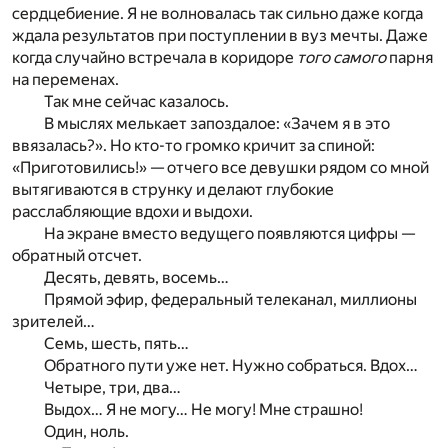
сердцебиение. Я не волновалась так сильно даже когда
ждала результатов при поступлении в вуз мечты. Даже
когда случайно встречала в коридоре
того самого
парня
на переменах.
Так мне сейчас казалось.
В мыслях мелькает запоздалое: «Зачем я в это
ввязалась?». Но кто-то громко кричит за спиной:
«Приготовились!» — отчего все девушки рядом со мной
вытягиваются в струнку и делают глубокие
расслабляющие вдохи и выдохи.
На экране вместо ведущего появляются цифры —
обратный отсчет.
Десять, девять, восемь…
Прямой эфир, федеральный телеканал, миллионы
зрителей…
Семь, шесть, пять…
Обратного пути уже нет. Нужно собраться. Вдох…
Четыре, три, два…
Выдох… Я не могу… Не могу! Мне страшно!
Один, ноль.