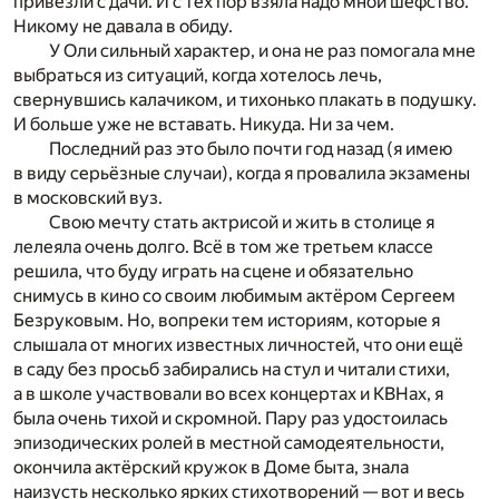
привезли с дачи. И с тех пор взяла надо мной шефство.
Никому не давала в обиду.
У Оли сильный характер, и она не раз помогала мне
выбраться из ситуаций, когда хотелось лечь,
свернувшись калачиком, и тихонько плакать в подушку.
И больше уже не вставать. Никуда. Ни за чем.
Последний раз это было почти год назад (я имею
в виду серьёзные случаи), когда я провалила экзамены
в московский вуз.
Свою мечту стать актрисой и жить в столице я
лелеяла очень долго. Всё в том же третьем классе
решила, что буду играть на сцене и обязательно
снимусь в кино со своим любимым актёром Сергеем
Безруковым. Но, вопреки тем историям, которые я
слышала от многих известных личностей, что они ещё
в саду без просьб забирались на стул и читали стихи,
а в школе участвовали во всех концертах и КВНах, я
была очень тихой и скромной. Пару раз удостоилась
эпизодических ролей в местной самодеятельности,
окончила актёрский кружок в Доме быта, знала
наизусть несколько ярких стихотворений — вот и весь