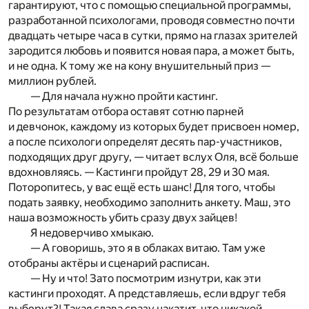
гарантируют, что с помощью специальной программы,
разработанной психологами, проводя совместно почти
двадцать четыре часа в сутки, прямо на глазах зрителей
зародится любовь и появится новая пара, а может быть,
и не одна. К тому же на кону внушительный приз —
миллион рублей.
— Для начала нужно пройти кастинг.
По результатам отбора оставят сотню парней
и девчонок, каждому из которых будет присвоен номер,
а после психологи определят десять пар-участников,
подходящих друг другу, — читает вслух Оля, всё больше
вдохновляясь. — Кастинги пройдут 28, 29 и 30 мая.
Поторопитесь, у вас ещё есть шанс! Для того, чтобы
подать заявку, необходимо заполнить анкету. Маш, это
наша возможность убить сразу двух зайцев!
Я недоверчиво хмыкаю.
— А говоришь, это я в облаках витаю. Там уже
отобраны актёры и сценарий расписан.
— Ну и что! Зато посмотрим изнутри, как эти
кастинги проходят. А представляешь, если вдруг тебя
выберут?! Такая слава сразу накатит, что никакой