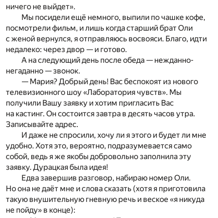
ничего не выйдет».
Мы посидели ещё немного, выпили по чашке кофе,
посмотрели фильм, и лишь когда старший брат Оли
с женой вернулся, я отправляюсь восвояси. Благо, идти
недалеко: через двор — и готово.
А на следующий день после обеда — нежданно-
негаданно — звонок.
— Мария? Добрый день! Вас беспокоят из нового
телевизионного шоу «Лаборатория чувств». Мы
получили Вашу заявку и хотим пригласить Вас
на кастинг. Он состоится завтра в десять часов утра.
Записывайте адрес.
И даже не спросили, хочу ли я этого и будет ли мне
удобно. Хотя это, вероятно, подразумевается само
собой, ведь я же якобы добровольно заполнила эту
заявку. Дурацкая была идея!
Едва завершив разговор, набираю номер Оли.
Но она не даёт мне и слова сказать (хотя я приготовила
такую внушительную гневную речь и веское «я никуда
не пойду» в конце):