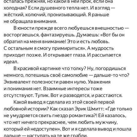
осталась прежняя, но какой в ней прок, если она
холодная? Если душевного тепла нет. И взгляд —
жёсткий, колючий, пронизывающий. Я раньше
не обращала внимания.
В юности прежде всего любуешься внешностью —
восторгаешься, фантазируешь. Думаешь: «Вот бы он
обратил на меня внимание! Это и есть любовь.
С остальным я смогу примириться». А мудрость
приходит позже. И открывает глаза. И рассыпается
идеал.
В красивой картинке что толку? Ну, погордишься
немного, потешишь своё самолюбие — дальше-то что?
Эквивалент полезности равен нулю. Уважения
и понимания нет. Взаимные интересы тоже
отсутствуют. Тупик. Вот и разводятся, и расстаются.
Какой вывод я сделала из этой своей первой
любовной истории? Как сказал Эрик Шмитт: «Где только
не умудряется свить гнездо романтика?! Ей казалось,
что нет ничего прекраснее, чем любить мужчину,
который ей недоступен». Вот и я сделала вывод и пошла
дальше — наступать на те же грабли.