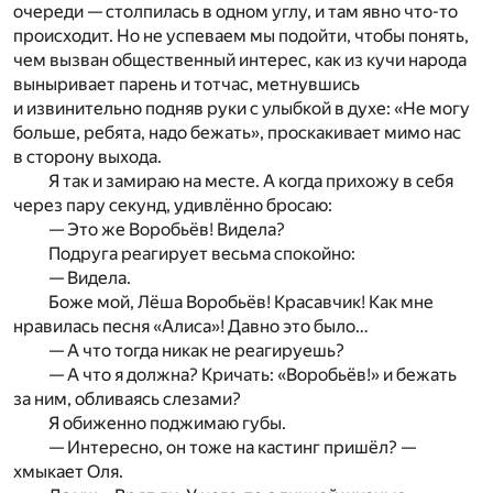
очереди — столпилась в одном углу, и там явно что-то
происходит. Но не успеваем мы подойти, чтобы понять,
чем вызван общественный интерес, как из кучи народа
выныривает парень и тотчас, метнувшись
и извинительно подняв руки с улыбкой в духе: «Не могу
больше, ребята, надо бежать», проскакивает мимо нас
в сторону выхода.
Я так и замираю на месте. А когда прихожу в себя
через пару секунд, удивлённо бросаю:
— Это же Воробьёв! Видела?
Подруга реагирует весьма спокойно:
— Видела.
Боже мой, Лёша Воробьёв! Красавчик! Как мне
нравилась песня «Алиса»! Давно это было…
— А что тогда никак не реагируешь?
— А что я должна? Кричать: «Воробьёв!» и бежать
за ним, обливаясь слезами?
Я обиженно поджимаю губы.
— Интересно, он тоже на кастинг пришёл? —
хмыкает Оля.