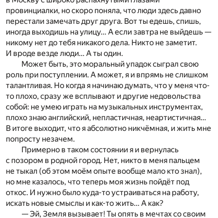
провинциалки, но скоро поняла, что люди здесь давно
перестали замечать друг друга. Вот ты едешь, спишь,
иногда выходишь на улицу… А если завтра не выйдешь —
никому нет до тебя никакого дела. Никто не заметит.
И вроде везде люди… А ты один.
Может быть, это моральный упадок сыграл свою
роль при поступлении. А может, я и впрямь не слишком
талантливая. Но когда я начинаю думать, что у меня что-
то плохо, сразу же всплывают и другие недовольства
собой: не умею играть на музыкальных инструментах,
плохо знаю английский, непластичная, неартистичная…
В итоге выходит, что я абсолютно никчёмная, и жить мне
попросту незачем.
Примерно в таком состоянии я и вернулась
с позором в родной город. Нет, никто в меня пальцем
не тыкал (об этом моём опыте вообще мало кто знал),
но мне казалось, что теперь моя жизнь пойдёт под
откос. И нужно было куда-то устраиваться на работу,
искать новые смыслы и как-то жить… А как?
— Эй, Земля вызывает! Ты опять в мечтах со своим