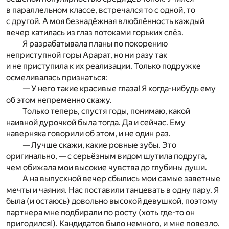
в параллельном классе, встречался то с одной, то
с другой. А моя безнадёжная влюблённость каждый
вечер катилась из глаз потоками горьких слёз.
Я разрабатывала планы по покорению
неприступной горы Арарат, но ни разу так
и не приступила к их реализации. Только подружке
осмеливалась признаться:
— У него такие красивые глаза! Я когда-нибудь ему
об этом непременно скажу.
Только теперь, спустя годы, понимаю, какой
наивной дурочкой была тогда. Да и сейчас. Ему
наверняка говорили об этом, и не один раз.
— Лучше скажи, какие ровные зубы. Это
оригинально, — с серьёзным видом шутила подруга,
чем обижала мои высокие чувства до глубины души.
А на выпускной вечер сбылись мои самые заветные
мечты и чаяния. Нас поставили танцевать в одну пару. Я
была (и остаюсь) довольно высокой девушкой, поэтому
партнера мне подбирали по росту (хоть где-то он
пригодился!). Кандидатов было немного, и мне повезло.