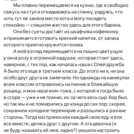
Мы плавно перемещаемся на кухню, где я свободно
сажусь на стул и откидываюсь на спинку, радуясь, что
хоть тут не заняла место кота и могу посидеть
спокойно — слишком жестко здесь для этого барина.
Оля без суеты достаёт из шкафчика кофемолку
и принимается готовить крепкий напиток, от запаха
которого приятно кружится голова.
А мой взгляд перемещается на пышно цветущую
у окна розу в огромной кадушке, которая стоит здесь,
наверное, с тех пор, как началась наша с Олей дружба.
А было это еще в третьем классе. До этого ни я, ни она
особо друг друга не замечали. Но однажды на каникулах
всем классом отправились на пикник в ближайшую
рощицу, и моя «врагиня» тоже, с которой я тогда была
в ссоре — уже и не помню, из-за чего весь сыр-бор был,
но так мы и не помирились до конца до сих пор; скорее,
сохранили холодное перемирие и разошлись в разные
стороны. Тогда мы приносили каждый свою еду и ели
все вместе, делясь друг с другом. А эта девочка (я
не буду называть её имя, ладно?) решила настроить