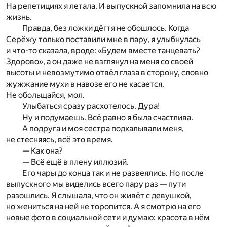
На репетициях я летала. И выпускной запомнила на всю
жизнь.
Правда, без ложки дёгтя не обошлось. Когда
Серёжу только поставили мне в пару, я улыбнулась
и что-то сказала, вроде: «Будем вместе танцевать?
Здорово», а он даже не взглянул на меня со своей
высоты и невозмутимо отвёл глаза в сторону, словно
жужжание мухи в навозе его не касается.
Не обольщайся, мол.
Улыбаться сразу расхотелось. Дура!
Ну и подумаешь. Всё равно я была счастлива.
А подруга и моя сестра подкалывали меня,
не стесняясь, всё это время.
— Как она?
— Всё ещё в плену иллюзий.
Его чары до конца так и не развеялись. Но после
выпускного мы виделись всего пару раз — пути
разошлись. Я слышала, что он живёт с девушкой,
но жениться на ней не торопится. А я смотрю на его
новые фото в социальной сети и думаю: красота в нём