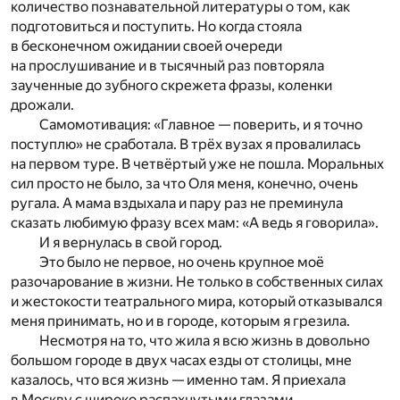
количество познавательной литературы о том, как
подготовиться и поступить. Но когда стояла
в бесконечном ожидании своей очереди
на прослушивание и в тысячный раз повторяла
заученные до зубного скрежета фразы, коленки
дрожали.
Самомотивация: «Главное — поверить, и я точно
поступлю» не сработала. В трёх вузах я провалилась
на первом туре. В четвёртый уже не пошла. Моральных
сил просто не было, за что Оля меня, конечно, очень
ругала. А мама вздыхала и пару раз не преминула
сказать любимую фразу всех мам: «А ведь я говорила».
И я вернулась в свой город.
Это было не первое, но очень крупное моё
разочарование в жизни. Не только в собственных силах
и жестокости театрального мира, который отказывался
меня принимать, но и в городе, которым я грезила.
Несмотря на то, что жила я всю жизнь в довольно
большом городе в двух часах езды от столицы, мне
казалось, что вся жизнь — именно там. Я приехала
в Москву с широко распахнутыми глазами