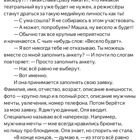
театральный вуз уже будет не нужен, а режиссёры
станут драться за такую медийную личность как ты!
— С ума сошла? Я не собираюсь в этом участвовать.
— А может, попробуем? Машка, ну весело ж будет!
— Обычно так все крупные неприятности
и начинаются. С чьих-нибудь слов: «Весело будет».
— Я вот никогда тебе не отказываю. Ты можешь
вместе со мной заполнить анкету? — И почти по слогам
повторяет: — Просто заполнить анкету.
— Нас всё равно не выберут.
— Вот именно.
И она принимается заполнять свою заявку.
Фамилия, имя, отчество, возраст, описание внешности,
фото — крупно лицо и в полный рост, описание мужчины
мечты, увлечения, номер телефона. Потом берётся
за мою заявку. Я диктую данные, Оля вводит.
Специально называю всё наперекор. Например,
мужчина мечты — мне всегда нравились брюнеты,
но пишу про блондинов. Оля знает, но спорить не стала.
«В конце концов, — думаю я, — из этого всё равно