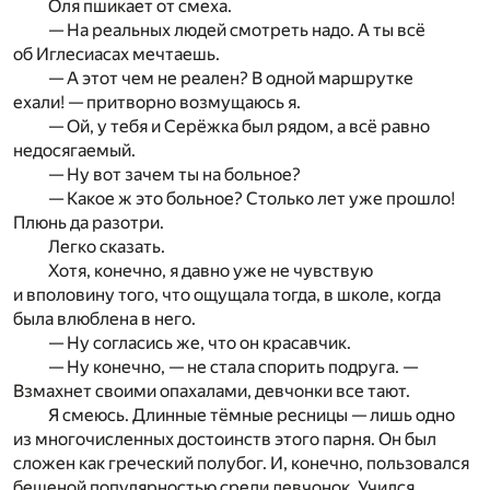
Оля пшикает от смеха.
— На реальных людей смотреть надо. А ты всё
об Иглесиасах мечтаешь.
— А этот чем не реален? В одной маршрутке
ехали! — притворно возмущаюсь я.
— Ой, у тебя и Серёжка был рядом, а всё равно
недосягаемый.
— Ну вот зачем ты на больное?
— Какое ж это больное? Столько лет уже прошло!
Плюнь да разотри.
Легко сказать.
Хотя, конечно, я давно уже не чувствую
и вполовину того, что ощущала тогда, в школе, когда
была влюблена в него.
— Ну согласись же, что он красавчик.
— Ну конечно, — не стала спорить подруга. —
Взмахнет своими опахалами, девчонки все тают.
Я смеюсь. Длинные тёмные ресницы — лишь одно
из многочисленных достоинств этого парня. Он был
сложен как греческий полубог. И, конечно, пользовался
бешеной популярностью среди девчонок. Учился