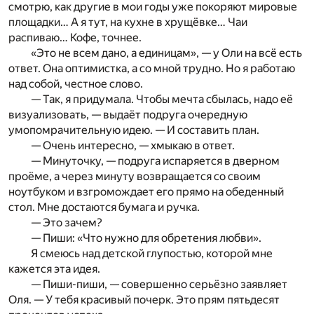
смотрю, как другие в мои годы уже покоряют мировые
площадки… А я тут, на кухне в хрущёвке… Чаи
распиваю… Кофе, точнее.
«Это не всем дано, а единицам», — у Оли на всё есть
ответ. Она оптимистка, а со мной трудно. Но я работаю
над собой, честное слово.
— Так, я придумала. Чтобы мечта сбылась, надо её
визуализовать, — выдаёт подруга очередную
умопомрачительную идею. — И составить план.
— Очень интересно, — хмыкаю в ответ.
— Минуточку, — подруга испаряется в дверном
проёме, а через минуту возвращается со своим
ноутбуком и взгромождает его прямо на обеденный
стол. Мне достаются бумага и ручка.
— Это зачем?
— Пиши: «Что нужно для обретения любви».
Я смеюсь над детской глупостью, которой мне
кажется эта идея.
— Пиши-пиши, — совершенно серьёзно заявляет
Оля. — У тебя красивый почерк. Это прям пятьдесят