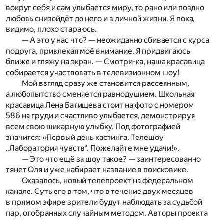
вокруг себя и сам улыбается миру, то рано или поздно
любовь снизойдёт до него и в личной жизни. Я пока,
видимо, плохо стараюсь.
— А это у нас что? — неожиданно сбивается с курса
подруга, привлекая моё внимание. Я придвигаюсь
ближе и гляжу на экран. — Смотри-ка, наша красавица
собирается участвовать в телевизионном шоу!
Мой взгляд сразу же становится рассеянным,
а любопытство сменяется равнодушием. Школьная
красавица Лена Батищева стоит на фото с номером
586 на груди и счастливо улыбается, демонстрируя
всем свою шикарную улыбку. Под фотографией
значится: «Первый день кастинга. Телешоу
„Лаборатория чувств“. Пожелайте мне удачи!».
— Это что ещё за шоу такое? — заинтересованно
тянет Оля и уже набирает название в поисковике.
Оказалось, новый телепроект на федеральном
канале. Суть его в том, что в течение двух месяцев
в прямом эфире зрители будут наблюдать за судьбой
пар, отобранных случайным методом. Авторы проекта