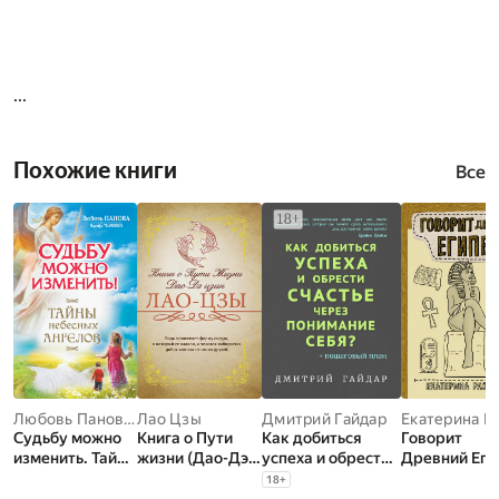
...
Похожие книги
Все
Любовь Панова
,
Лао Цзы
Варвара Ткаченко
Дмитрий Гайдар
Судьбу можно
Книга о Пути
Как добиться
Говорит
изменить. Тайны
жизни (Дао-Дэ
успеха и обрести
Древний Еги
небесных
цзин). С
счастье через
18
+
ангелов
комментариями
понимание себя?.