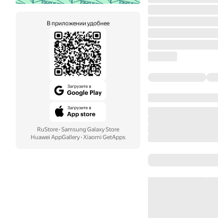
В приложении удобнее
RuStore
·
Samsung Galaxy Store
Huawei AppGallery
·
Xiaomi GetApps