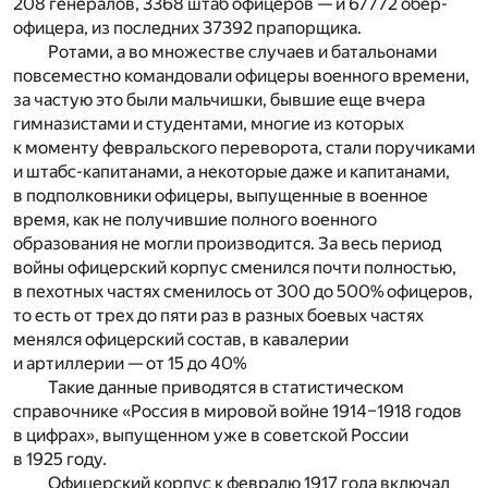
208 генералов, 3368 штаб офицеров — и 67772 обер-
офицера, из последних 37392 прапорщика.
Ротами, а во множестве случаев и батальонами
повсеместно командовали офицеры военного времени,
за частую это были мальчишки, бывшие еще вчера
гимназистами и студентами, многие из которых
к моменту февральского переворота, стали поручиками
и штабс-капитанами, а некоторые даже и капитанами,
в подполковники офицеры, выпущенные в военное
время, как не получившие полного военного
образования не могли производится. За весь период
войны офицерский корпус сменился почти полностью,
в пехотных частях сменилось от 300 до 500% офицеров,
то есть от трех до пяти раз в разных боевых частях
менялся офицерский состав, в кавалерии
и артиллерии — от 15 до 40%
Такие данные приводятся в статистическом
справочнике «Россия в мировой войне 1914–1918 годов
в цифрах», выпущенном уже в советской России
в 1925 году.
Офицерский корпус к февралю 1917 года включал