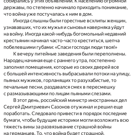
собирались у этих объявлений. К населению огромной
державы, по степенно начинало приходить понимание,
что война уже постучалась к ним в дом.
Иногда слышны были горестные всхлипы женщин,
узнававших, что их мужья и сыновья наверняка уйдут
на войну. Иногда какой-нибудь богомольный недавний
крестьянин начинал часто-часто креститься, шепча
побелевшими губами: «Спаси господи люди твоя!»
К вечеру питейные заведения были переполнены.
Народец начиная еще с раннего утра, постепенно
заполнял помещения, которые из своих дверей все
с большей интенсивность выбрасывали потоки на улицу,
пьяных мужиков, горланящих то разухабистые, то
печальные песни, раздавался смех в пересмешку
с размазывающими по лицам пьяными слезами.
В этот день, российский министр иностранных дел
Сергей Дмитриевич Сазонов отужинал и решил еще
поработать. Следовало привести в порядок последние
бумаги, чтобы будущие историки могли возложить всю
тяжесть вины за развязывание страшной войны
на германцев. То, что война будет страшной,