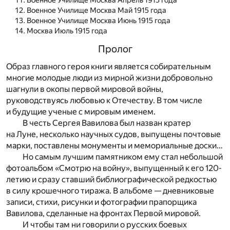
Военное Училище Москва Апрель 1915 года
Военное Училище Москва Май 1915 года
Военное Училище Москва Июнь 1915 года
Москва Июль 1915 года
Пролог
Образ главного героя книги является собирательным
многие молодые люди из мирной жизни добровольно
шагнули в окопы первой мировой войны,
руководствуясь любовью к Отечеству. В том числе
и будущие ученые с мировым именем.
В честь Сергея Вавилова был назван кратер
на Луне, несколько научных судов, выпущены почтовые
марки, поставлены монументы и мемориальные доски…
Но самым лучшим памятником ему стал небольшой
фотоальбом «Смотрю на войну», выпущенный к его 120-
летию и сразу ставший библиографической редкостью
в силу крошечного тиража. В альбоме — дневниковые
записи, стихи, рисунки и фотографии прапорщика
Вавилова, сделанные на фронтах Первой мировой.
И чтобы там ни говорили о русских боевых