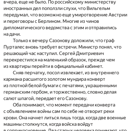
вчера, еще не было. По российскому министерству
иностранных дел поползли слухи, что Вильгельм
передумал, что возможно еще умиротворение Австрии
и переговоры с Берлином. Многие из чинов
дипломатического ведомства с этим и отправились
на дачи.
Только к вечеру Сазонову доложили, что граф
Пурталес вновь требует встречи. Министр понял, что
решающий час наступил. Сергей Дмитриевич
перекрестился на маленький образок, прежде чем
из квартиры перейти в официальный кабинет.
Сняв перчатку, посол извлекает, из внутреннего
кармана расшитого золотом мундира конверт
из плотной белой бумаги с печатями, украшенными
германским гербом, и торжественно, словно делая
салют шпагой, передает его Сазонову.
Оба понимают, что момент передачи конверта
с объявлением войны сам по себе не отворит реки
крови. Она начнет литься лишь тогда, когда две военные
машины столкнутся, когда войска войдут
в соприкосновение. Два старых человека понимают, что