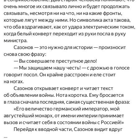
очень многое их связывало лично и будет продолжать
связывать, несмотря ни на что, ни на какие фронты,
которые лягут между ними. Но символика акта такова,
что оба вздрагивают, как от удара электрическим током,
когда белый конверт переходит из руки посла в руку
министра.
Сазонов — это нужно для истории — произносит
снова свою фразу:
— Вы совершаете преступное дело!
— Мы защищаем нашу честь! — с дрожью в голосе
говорит посол. Он крайне расстроен и еле стоит
на ногах.
Сазонов открывает конверт и читает текст
об объявлении войны. Нота коротка. Ему бросается
в глаза сначала последняя, самая существенная фраза:
«Его величество германский император, мой
августейший монарх, от имени империи принимает
вызов и считает себя в состоянии войны с Россией!»
Перейдя к вводной части, Сазонов видит вдруг
...