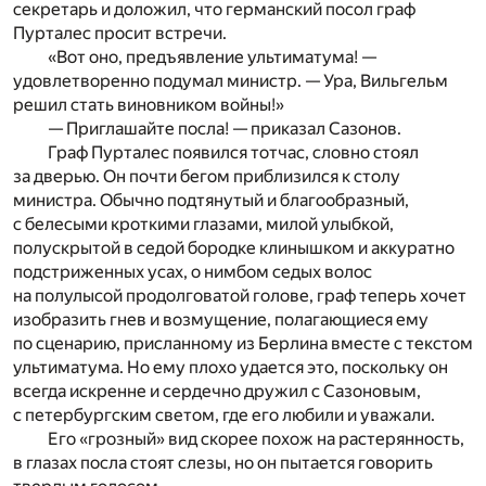
секретарь и доложил, что германский посол граф
Пурталес просит встречи.
«Вот оно, предъявление ультиматума! —
удовлетворенно подумал министр. — Ура, Вильгельм
решил стать виновником войны!»
— Приглашайте посла! — приказал Сазонов.
Граф Пурталес появился тотчас, словно стоял
за дверью. Он почти бегом приблизился к столу
министра. Обычно подтянутый и благообразный,
с белесыми кроткими глазами, милой улыбкой,
полускрытой в седой бородке клинышком и аккуратно
подстриженных усах, о нимбом седых волос
на полулысой продолговатой голове, граф теперь хочет
изобразить гнев и возмущение, полагающиеся ему
по сценарию, присланному из Берлина вместе с текстом
ультиматума. Но ему плохо удается это, поскольку он
всегда искренне и сердечно дружил с Сазоновым,
с петербургским светом, где его любили и уважали.
Его «грозный» вид скорее похож на растерянность,
в глазах посла стоят слезы, но он пытается говорить