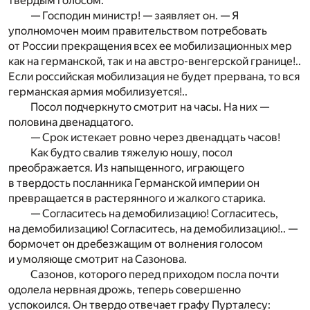
твердым голосом.
— Господин министр! — заявляет он. — Я
уполномочен моим правительством потребовать
от России прекращения всех ее мобилизационных мер
как на германской, так и на австро-венгерской границе!..
Если российская мобилизация не будет прервана, то вся
германская армия мобилизуется!..
Посол подчеркнуто смотрит на часы. На них —
половина двенадцатого.
— Срок истекает ровно через двенадцать часов!
Как будто свалив тяжелую ношу, посол
преображается. Из напыщенного, играющего
в твердость посланника Германской империи он
превращается в растерянного и жалкого старика.
— Согласитесь на демобилизацию! Согласитесь,
на демобилизацию! Согласитесь, на демобилизацию!.. —
бормочет он дребезжащим от волнения голосом
и умоляюще смотрит на Сазонова.
Сазонов, которого перед приходом посла почти
одолела нервная дрожь, теперь совершенно
успокоился. Он твердо отвечает графу Пурталесу: