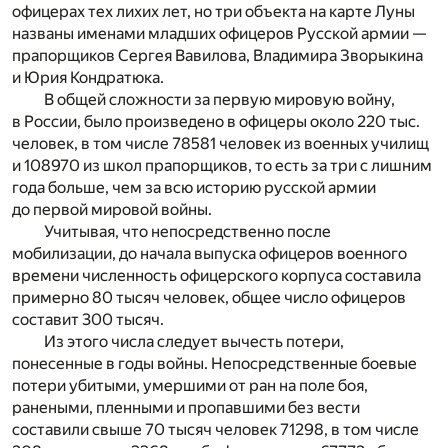
офицерах тех лихих лет, но три объекта на карте Луны
названы именами младших офицеров Русской армии —
прапорщиков Сергея Вавилова, Владимира Зворыкина
и Юрия Кондратюка.
В общей сложности за первую мировую войну,
в России, было произведено в офицеры около 220 тыс.
человек, в том числе 78581 человек из военных училищ
и 108970 из школ прапорщиков, то есть за три с лишним
года больше, чем за всю историю русской армии
до первой мировой войны.
Учитывая, что непосредственно после
мобилизации, до начала выпуска офицеров военного
времени численность офицерского корпуса составила
примерно 80 тысяч человек, общее число офицеров
составит 300 тысяч.
Из этого числа следует вычесть потери,
понесенные в годы войны. Непосредственные боевые
потери убитыми, умершими от ран на поле боя,
ранеными, пленными и пропавшими без вести
составили свыше 70 тысяч человек 71298, в том числе