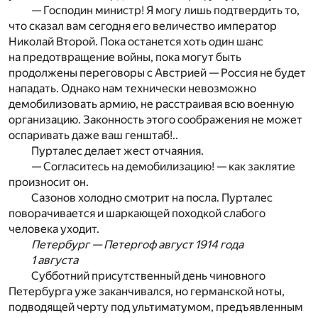
— Господин министр! Я могу лишь подтвердить то,
что сказал вам сегодня его величество император
Николай Второй. Пока останется хоть один шанс
на предотвращение войны, пока могут быть
продолжены переговоры с Австрией — Россия не будет
нападать. Однако нам технически невозможно
демобилизовать армию, не расстраивая всю военную
организацию. Законность этого соображения не может
оспаривать даже ваш генштаб!..
Пурталес делает жест отчаяния.
— Согласитесь на демобилизацию! — как заклятие
произносит он.
Сазонов холодно смотрит на посла. Пурталес
поворачивается и шаркающей походкой слабого
человека уходит.
Петербург — Петергоф август 1914 года
1 августа
Субботний присутственный день чиновного
Петербурга уже заканчивался, но германской ноты,
подводящей черту под ультиматумом, предъявленным