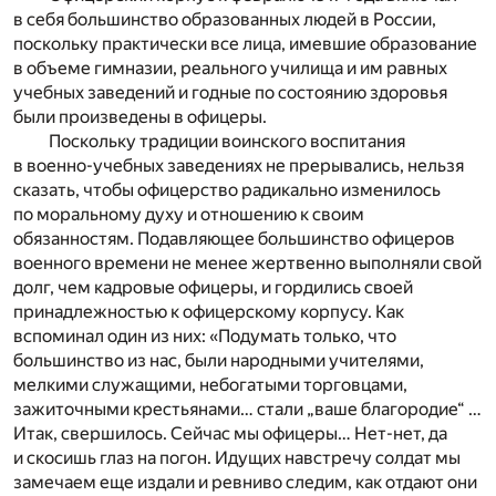
в себя большинство образованных людей в России,
поскольку практически все лица, имевшие образование
в объеме гимназии, реального училища и им равных
учебных заведений и годные по состоянию здоровья
были произведены в офицеры.
Поскольку традиции воинского воспитания
в военно-учебных заведениях не прерывались, нельзя
сказать, чтобы офицерство радикально изменилось
по моральному духу и отношению к своим
обязанностям. Подавляющее большинство офицеров
военного времени не менее жертвенно выполняли свой
долг, чем кадровые офицеры, и гордились своей
принадлежностью к офицерскому корпусу. Как
вспоминал один из них: «Подумать только, что
большинство из нас, были народными учителями,
мелкими служащими, небогатыми торговцами,
зажиточными крестьянами… стали „ваше благородие“ …
Итак, свершилось. Сейчас мы офицеры… Нет-нет, да
и скосишь глаз на погон. Идущих навстречу солдат мы
замечаем еще издали и ревниво следим, как отдают они