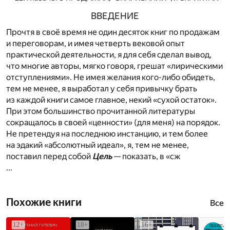
ВВЕДЕНИЕ
Прочтя в своё время не один десяток книг по продажам
и переговорам, и имея четверть вековой опыт
практической деятельности, я для себя сделал вывод,
что многие авторы, мягко говоря, грешат «лирическими
отступлениями». Не имея желания кого-либо обидеть,
тем не менее, я выработал у себя привычку брать
из каждой книги самое главное, некий «сухой остаток».
При этом большинство прочитанной литературы
сокращалось в своей «ценности» (для меня) на порядок.
Не претендуя на последнюю инстанцию, и тем более
на эдакий «абсолютный идеал», я, тем не менее,
поставил перед собой
Цель
— показать, в «сж
...
Похожие книги
Все