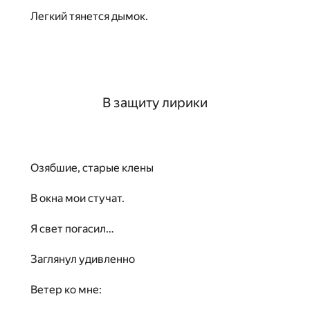
Легкий тянется дымок.
В защиту лирики
Озябшие, старые клены
В окна мои стучат.
Я свет погасил…
Заглянул удивленно
Ветер ко мне: