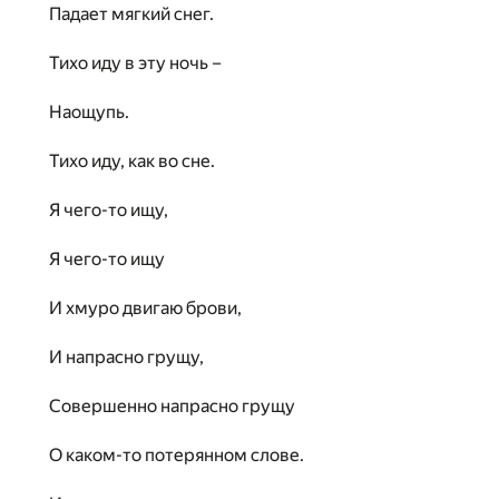
Падает мягкий снег.
Тихо иду в эту ночь –
Наощупь.
Тихо иду, как во сне.
Я чего-то ищу,
Я чего-то ищу
И хмуро двигаю брови,
И напрасно грущу,
Совершенно напрасно грущу
О каком-то потерянном слове.