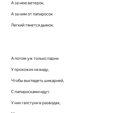
А за нею ветерок,
А за ним от папиросок
Легкий тянется дымок.
А потом уж только парни
У прохожих на виду,
Чтобы выглядеть шикарней,
С папиросками идут.
У них галстуки в разводах,