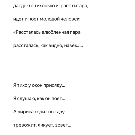
да где-то тихонько играет гитара,
идет и поет молодой человек:
«Рассталась влюбленная пара,
рассталась, как видно, навек»…
Я тихо у окон присяду…
Я слушаю, как он поет…
А лирика ходит по саду,
тревожит, ликует, зовет…