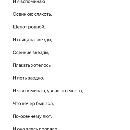
И я вспоминаю
Осеннюю слякоть,
Шепот родной…
И глядя на звезды,
Осенние звезды,
Плакать хотелось
И петь заодно.
И я вспоминаю, узнав это место,
Что вечер был зол,
По-осеннему лют,
И оно здесь пропало,