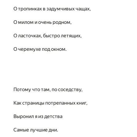
О тропинках в задумчивых чащах,
О милом и очень родном,
О ласточках, быстро летящих,
О черемухе под окном.
Потому что там, по соседству,
Как страницы потрепанных книг,
Выронил я из детства
Самые лучшие дни.