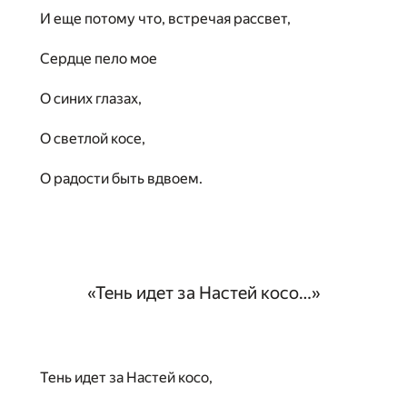
И еще потому что, встречая рассвет,
Сердце пело мое
О синих глазах,
О светлой косе,
О радости быть вдвоем.
«Тень идет за Настей косо…»
Тень идет за Настей косо,