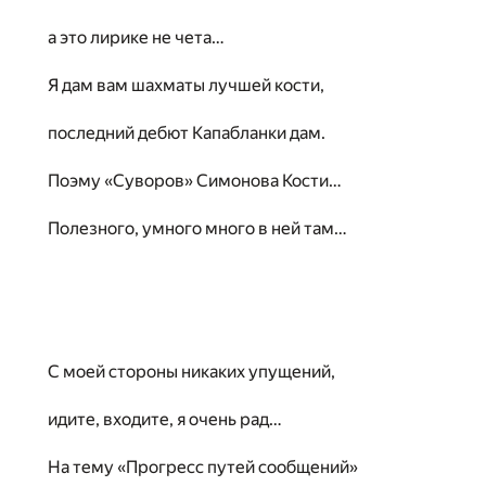
а это лирике не чета…
Я дам вам шахматы лучшей кости,
последний дебют Капабланки дам.
Поэму «Суворов» Симонова Кости…
Полезного, умного много в ней там…
С моей стороны никаких упущений,
идите, входите, я очень рад…
На тему «Прогресс путей сообщений»