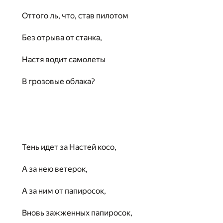
Оттого ль, что, став пилотом
Без отрыва от станка,
Настя водит самолеты
В грозовые облака?
Тень идет за Настей косо,
А за нею ветерок,
А за ним от папиросок,
Вновь зажженных папиросок,