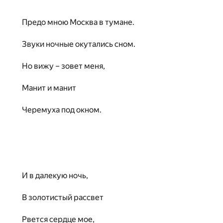
Предо мною Москва в тумане.
Звуки ночные окутались сном.
Но вижу – зовет меня,
Манит и манит
Черемуха под окном.
И в далекую ночь,
В золотистый рассвет
Рвется сердце мое,