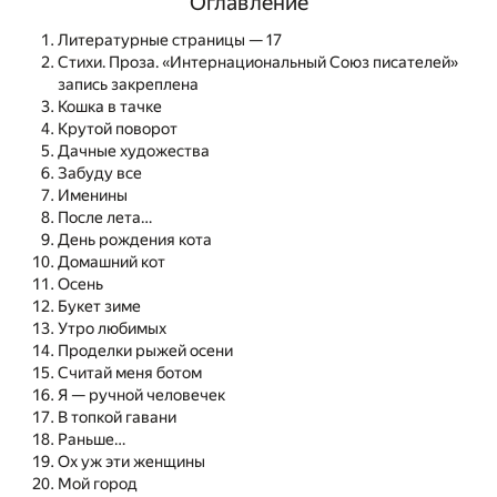
Оглавление
Литературные страницы — 17
Стихи. Проза. «Интернациональный Союз писателей»
запись закреплена
Кошка в тачке
Крутой поворот
Дачные художества
Забуду все
Именины
После лета…
День рождения кота
Домашний кот
Осень
Букет зиме
Утро любимых
Проделки рыжей осени
Считай меня ботом
Я — ручной человечек
В топкой гавани
Раньше…
Ох уж эти женщины
Мой город